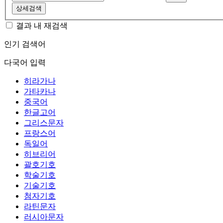
상세검색
결과 내 재검색
인기 검색어
다국어 입력
히라가나
가타카나
중국어
한글고어
그리스문자
프랑스어
독일어
히브리어
괄호기호
학술기호
기술기호
첨자기호
라틴문자
러시아문자