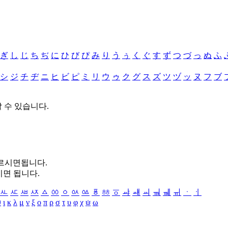
ぎ
し
じ
ち
ぢ
に
ひ
び
ぴ
み
り
う
ぅ
く
ぐ
す
ず
つ
づ
っ
ぬ
ふ
シ
ジ
チ
ヂ
ニ
ヒ
ビ
ピ
ミ
リ
ウ
ゥ
ク
グ
ス
ズ
ツ
ヅ
ッ
ヌ
フ
ブ
할 수 있습니다.
누르시면됩니다.
시면 됩니다.
ㅻ
ㅼ
ㅽ
ㅾ
ㅿ
ㆀ
ㆁ
ㆂ
ㆃ
ㆄ
ㆅ
ㆆ
ㆇ
ㆈ
ㆉ
ㆊ
ㆋ
ㆌ
ㆍ
ㆎ
θ
ι
κ
λ
μ
ν
ξ
ο
π
ρ
σ
τ
υ
φ
χ
ψ
ω