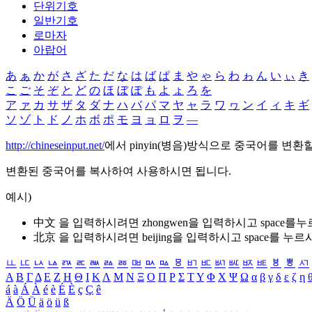
단위기호
일반기호
로마자
아랍어
あ
ぁ
か
が
さ
ざ
た
だ
な
は
ば
ぱ
ま
や
ゃ
ら
わ
ゎ
ん
い
ぃ
き
こ
ご
そ
ぞ
と
ど
の
ほ
ぼ
ぽ
も
よ
ょ
ろ
を
ア
ァ
カ
サ
ザ
タ
ダ
ナ
ハ
バ
パ
マ
ヤ
ャ
ラ
ワ
ヮ
ン
イ
ィ
キ
ギ
ソ
ゾ
ト
ド
ノ
ホ
ボ
ポ
モ
ヨ
ョ
ロ
ヲ
―
http://chineseinput.net/
에서 pinyin(병음)방식으로 중국어를 변환
변환된 중국어를 복사하여 사용하시면 됩니다.
예시)
中文 을 입력하시려면
zhongwen
을 입력하시고 space를
北京 을 입력하시려면
beijing
을 입력하시고 space를 누르
ㅥ
ㅦ
ㅧ
ㅨ
ㅩ
ㅪ
ㅫ
ㅬ
ㅭ
ㅮ
ㅯ
ㅰ
ㅱ
ㅲ
ㅳ
ㅴ
ㅵ
ㅶ
ㅷ
ㅸ
ㅹ
ㅺ
Α
Β
Γ
Δ
Ε
Ζ
Η
Θ
Ι
Κ
Λ
Μ
Ν
Ξ
Ο
Π
Ρ
Σ
Τ
Υ
Φ
Χ
Ψ
Ω
α
β
γ
δ
ε
ζ
η
á
à
Á
À
é
è
É
È
ç
Ç
ê
Ä
Ö
Ü
ä
ö
ü
ß