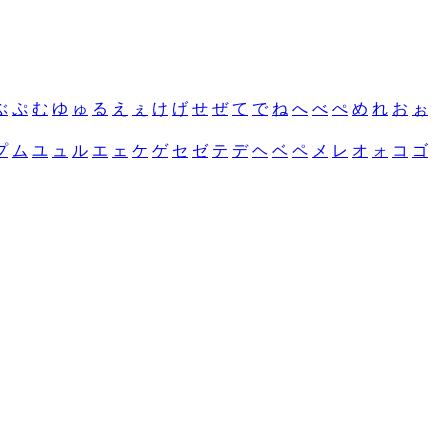
ぶ
ぷ
む
ゆ
ゅ
る
え
ぇ
け
げ
せ
ぜ
て
で
ね
へ
べ
ぺ
め
れ
お
ぉ
プ
ム
ユ
ュ
ル
エ
ェ
ケ
ゲ
セ
ゼ
テ
デ
ヘ
ベ
ペ
メ
レ
オ
ォ
コ
ゴ