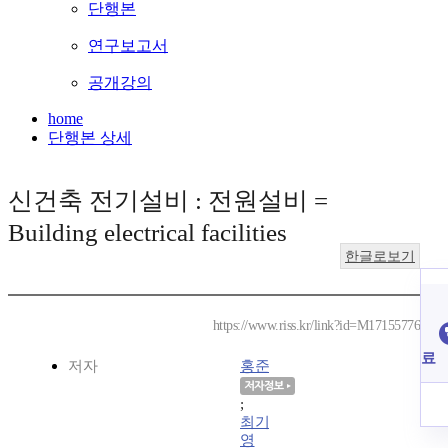
단행본
연구보고서
공개강의
home
단행본 상세
신건축 전기설비 : 전원설비 =
Building electrical facilities
한글로보기
https://www.riss.kr/link?id=M17155776
료
저자
홍준
;
최기
영