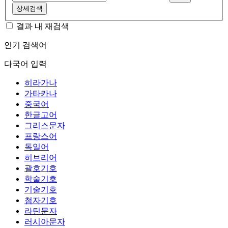
상세검색
결과 내 재검색
인기 검색어
다국어 입력
히라가나
가타카나
중국어
한글고어
그리스문자
프랑스어
독일어
히브리어
괄호기호
학술기호
기술기호
첨자기호
라틴문자
러시아문자