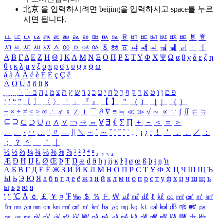
北京 을 입력하시려면
beijing
을 입력하시고 space를 누르
시면 됩니다.
ㅥ
ㅦ
ㅧ
ㅨ
ㅩ
ㅪ
ㅫ
ㅬ
ㅭ
ㅮ
ㅯ
ㅰ
ㅱ
ㅲ
ㅳ
ㅴ
ㅵ
ㅶ
ㅷ
ㅸ
ㅹ
ㅺ
ㅻ
ㅼ
ㅽ
ㅾ
ㅿ
ㆀ
ㆁ
ㆂ
ㆃ
ㆄ
ㆅ
ㆆ
ㆇ
ㆈ
ㆉ
ㆊ
ㆋ
ㆌ
ㆍ
ㆎ
Α
Β
Γ
Δ
Ε
Ζ
Η
Θ
Ι
Κ
Λ
Μ
Ν
Ξ
Ο
Π
Ρ
Σ
Τ
Υ
Φ
Χ
Ψ
Ω
α
β
γ
δ
ε
ζ
η
θ
ι
κ
λ
μ
ν
ξ
ο
π
ρ
σ
τ
υ
φ
χ
ψ
ω
á
à
Á
À
é
è
É
È
ç
Ç
ê
Ä
Ö
Ü
ä
ö
ü
ß
ְ
ֳ
ֲ
ֱ
ָ
ַ
ֵ
ֶ
ִ
ֹ
ּ
ֻ
ׂ
ׁ
ּ
ב
ה
נ
מ
צ
ת
ץ
ש
ד
ג
כ
ע
י
ח
ל
ך
ף
ק
ר
א
ט
ו
ן
ם
פ
‘
’
“
”
〔
〕
〈
〉
「
」
『
』
【
】
＂
（
）
［
］
｛
｝
±
×
÷
≠
≤
≥
∞
∴
♂
♀
∠
⊥
⌒
∂
∇
≡
≒
≪
≫
√
∽
∝
∵
∫
∬
∈
∋
⊆
⊇
⊂
⊃
∪
∩
∧
∨
￢
⇒
⇔
∀
∃
∮
∑
∏
＋
－
＜
＝
＞
、
。
·
‥
…
¨
〃
―
∥
＼
∼
´
～
ˇ
˘
˝
˚
˙
¸
˛
¡
¿
ː
！
＇
，
．
／
：
；
？
＾
＿
｀
｜
½
⅓
⅔
¼
¾
⅛
⅜
⅝
⅞
¹
²
³
⁴
ⁿ
₁
₂
₃
₄
Æ
Ð
Ħ
Ĳ
Ł
Ø
Œ
Þ
Ŧ
Ŋ
æ
đ
ð
ħ
ı
ĳ
ĸ
ŀ
ł
ø
œ
ß
þ
ŧ
ŋ
ŉ
А
Б
В
Г
Д
Е
Ё
Ж
З
И
Й
К
Л
М
Н
О
П
Р
С
Т
У
Ф
Х
Ц
Ч
Ш
Щ
Ъ
Ы
Ь
Э
Ю
Я
а
б
в
г
д
е
ё
ж
з
и
й
к
л
м
н
о
п
р
с
т
у
ф
х
ц
ч
ш
щ
ъ
ы
ь
э
ю
я
′
″
℃
Å
￠
￡
￥
¤
℉
‰
＄
％
Ｆ
￦
㎕
㎖
㎗
ℓ
㎘
㏄
㎣
㎤
㎥
㎦
㎙
㎚
㎛
㎜
㎝
㎞
㎟
㎠
㎡
㎢
㏊
㎍
㎎
㎏
㏏
㎈
㎉
㏈
㎧
㎨
㎰
㎱
㎲
㎳
㎴
㎵
㎶
㎷
㎸
㎹
㎀
㎁
㎂
㎃
㎄
㎺
㎻
㎽
㎾
㎿
㎐
㎑