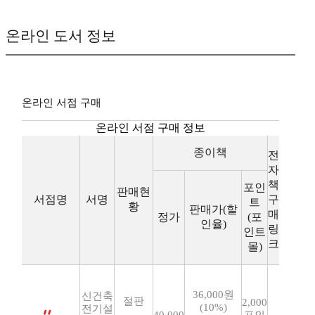
온라인 도서 정보
온라인 서점 구매
온라인 서점 구매 정보
종이책
전
자
책
포인
판매현
서점명
서명
구
트
황
판매가(할
매
정가
(포
인율)
링
인트
크
몰)
36,000원
신건축
절판
2,000
(10%)
전기설
40,000
포인