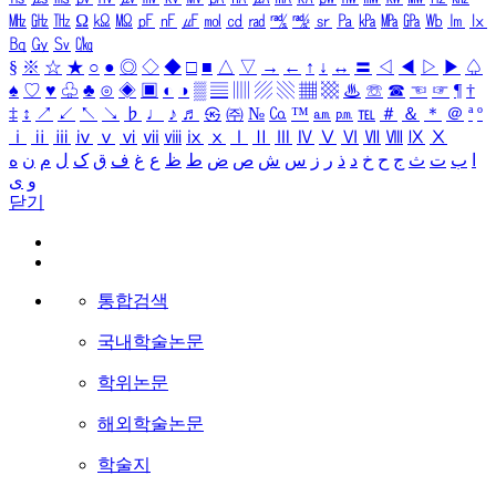
㎒
㎓
㎔
Ω
㏀
㏁
㎊
㎋
㎌
㏖
㏅
㎭
㎮
㎯
㏛
㎩
㎪
㎫
㎬
㏝
㏐
㏓
㏃
㏉
㏜
㏆
§
※
☆
★
○
●
◎
◇
◆
□
■
△
▽
→
←
↑
↓
↔
〓
◁
◀
▷
▶
♤
♠
♡
♥
♧
♣
⊙
◈
▣
◐
◑
▒
▤
▥
▨
▧
▦
▩
♨
☏
☎
☜
☞
¶
†
‡
↕
↗
↙
↖
↘
♭
♩
♪
♬
㉿
㈜
№
㏇
™
㏂
㏘
℡
＃
＆
＊
＠
ª
º
ⅰ
ⅱ
ⅲ
ⅳ
ⅴ
ⅵ
ⅶ
ⅷ
ⅸ
ⅹ
Ⅰ
Ⅱ
Ⅲ
Ⅳ
Ⅴ
Ⅵ
Ⅶ
Ⅷ
Ⅸ
Ⅹ
ا
ب
ت
ث
ج
ح
خ
د
ذ
ر
ز
س
ش
ص
ض
ط
ظ
ع
غ
ف
ق
ک
ل
م
ن
ه
و
ی
닫기
통합검색
국내학술논문
학위논문
해외학술논문
학술지