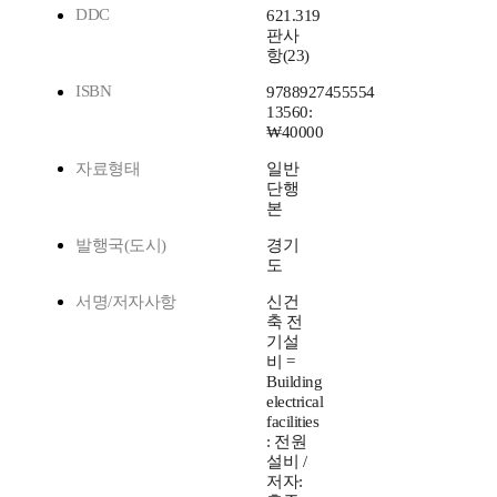
DDC
621.319
판사
항(23)
ISBN
9788927455554
13560:
₩40000
자료형태
일반
단행
본
발행국(도시)
경기
도
서명/저자사항
신건
축 전
기설
비 =
Building
electrical
facilities
: 전원
설비 /
저자: