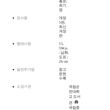
홍준,
최기
영
판사항
개정
5판,
최신
개정
판
형태사항
15,
594 p.
: 삽화,
도표 ;
26 cm
일반주기명
참고
문헌
수록
소장기관
국립순
천대학
교 도서
관
국립중