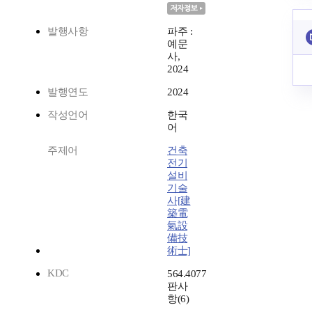
발행사항
파주 :
예문
사,
2024
발행연도
2024
작성언어
한국
어
주제어
건축
전기
설비
기술
사[建
築電
氣設
備技
術士]
KDC
564.4077
판사
항(6)