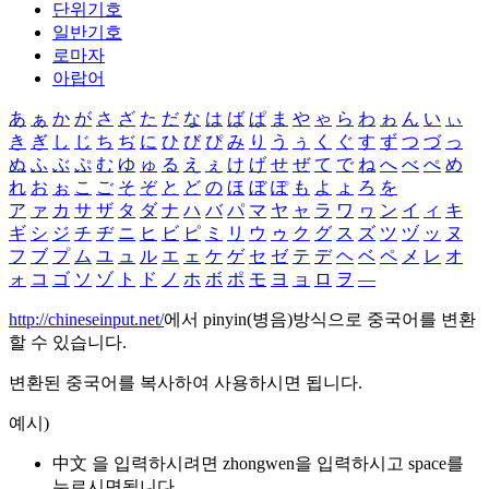
단위기호
일반기호
로마자
아랍어
あ
ぁ
か
が
さ
ざ
た
だ
な
は
ば
ぱ
ま
や
ゃ
ら
わ
ゎ
ん
い
ぃ
き
ぎ
し
じ
ち
ぢ
に
ひ
び
ぴ
み
り
う
ぅ
く
ぐ
す
ず
つ
づ
っ
ぬ
ふ
ぶ
ぷ
む
ゆ
ゅ
る
え
ぇ
け
げ
せ
ぜ
て
で
ね
へ
べ
ぺ
め
れ
お
ぉ
こ
ご
そ
ぞ
と
ど
の
ほ
ぼ
ぽ
も
よ
ょ
ろ
を
ア
ァ
カ
サ
ザ
タ
ダ
ナ
ハ
バ
パ
マ
ヤ
ャ
ラ
ワ
ヮ
ン
イ
ィ
キ
ギ
シ
ジ
チ
ヂ
ニ
ヒ
ビ
ピ
ミ
リ
ウ
ゥ
ク
グ
ス
ズ
ツ
ヅ
ッ
ヌ
フ
ブ
プ
ム
ユ
ュ
ル
エ
ェ
ケ
ゲ
セ
ゼ
テ
デ
ヘ
ベ
ペ
メ
レ
オ
ォ
コ
ゴ
ソ
ゾ
ト
ド
ノ
ホ
ボ
ポ
モ
ヨ
ョ
ロ
ヲ
―
http://chineseinput.net/
에서 pinyin(병음)방식으로 중국어를 변환
할 수 있습니다.
변환된 중국어를 복사하여 사용하시면 됩니다.
예시)
中文 을 입력하시려면
zhongwen
을 입력하시고 space를
누르시면됩니다.