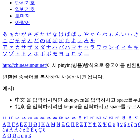
단위기호
일반기호
로마자
아랍어
あ
ぁ
か
が
さ
ざ
た
だ
な
は
ば
ぱ
ま
や
ゃ
ら
わ
ゎ
ん
い
ぃ
き
こ
ご
そ
ぞ
と
ど
の
ほ
ぼ
ぽ
も
よ
ょ
ろ
を
ア
ァ
カ
サ
ザ
タ
ダ
ナ
ハ
バ
パ
マ
ヤ
ャ
ラ
ワ
ヮ
ン
イ
ィ
キ
ギ
ソ
ゾ
ト
ド
ノ
ホ
ボ
ポ
モ
ヨ
ョ
ロ
ヲ
―
http://chineseinput.net/
에서 pinyin(병음)방식으로 중국어를 변환
변환된 중국어를 복사하여 사용하시면 됩니다.
예시)
中文 을 입력하시려면
zhongwen
을 입력하시고 space를
北京 을 입력하시려면
beijing
을 입력하시고 space를 누르
ㅥ
ㅦ
ㅧ
ㅨ
ㅩ
ㅪ
ㅫ
ㅬ
ㅭ
ㅮ
ㅯ
ㅰ
ㅱ
ㅲ
ㅳ
ㅴ
ㅵ
ㅶ
ㅷ
ㅸ
ㅹ
ㅺ
Α
Β
Γ
Δ
Ε
Ζ
Η
Θ
Ι
Κ
Λ
Μ
Ν
Ξ
Ο
Π
Ρ
Σ
Τ
Υ
Φ
Χ
Ψ
Ω
α
β
γ
δ
ε
ζ
η
á
à
Á
À
é
è
É
È
ç
Ç
ê
Ä
Ö
Ü
ä
ö
ü
ß