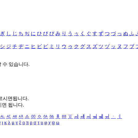
ぎ
し
じ
ち
ぢ
に
ひ
び
ぴ
み
り
う
ぅ
く
ぐ
す
ず
つ
づ
っ
ぬ
ふ
シ
ジ
チ
ヂ
ニ
ヒ
ビ
ピ
ミ
リ
ウ
ゥ
ク
グ
ス
ズ
ツ
ヅ
ッ
ヌ
フ
ブ
할 수 있습니다.
누르시면됩니다.
시면 됩니다.
ㅻ
ㅼ
ㅽ
ㅾ
ㅿ
ㆀ
ㆁ
ㆂ
ㆃ
ㆄ
ㆅ
ㆆ
ㆇ
ㆈ
ㆉ
ㆊ
ㆋ
ㆌ
ㆍ
ㆎ
θ
ι
κ
λ
μ
ν
ξ
ο
π
ρ
σ
τ
υ
φ
χ
ψ
ω