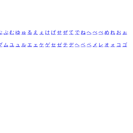
ぶ
ぷ
む
ゆ
ゅ
る
え
ぇ
け
げ
せ
ぜ
て
で
ね
へ
べ
ぺ
め
れ
お
ぉ
プ
ム
ユ
ュ
ル
エ
ェ
ケ
ゲ
セ
ゼ
テ
デ
ヘ
ベ
ペ
メ
レ
オ
ォ
コ
ゴ