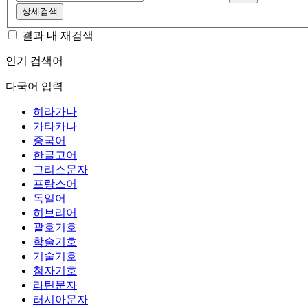
상세검색
결과 내 재검색
인기 검색어
다국어 입력
히라가나
가타카나
중국어
한글고어
그리스문자
프랑스어
독일어
히브리어
괄호기호
학술기호
기술기호
첨자기호
라틴문자
러시아문자