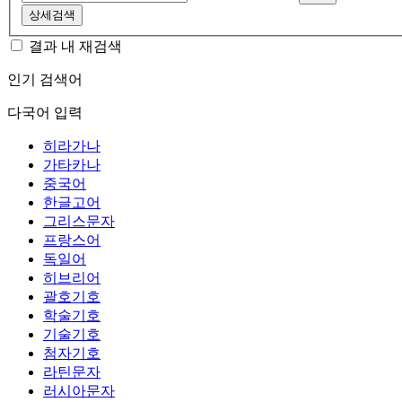
상세검색
결과 내 재검색
인기 검색어
다국어 입력
히라가나
가타카나
중국어
한글고어
그리스문자
프랑스어
독일어
히브리어
괄호기호
학술기호
기술기호
첨자기호
라틴문자
러시아문자