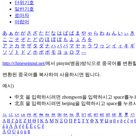
단위기호
일반기호
로마자
아랍어
あ
ぁ
か
が
さ
ざ
た
だ
な
は
ば
ぱ
ま
や
ゃ
ら
わ
ゎ
ん
い
ぃ
き
こ
ご
そ
ぞ
と
ど
の
ほ
ぼ
ぽ
も
よ
ょ
ろ
を
ア
ァ
カ
サ
ザ
タ
ダ
ナ
ハ
バ
パ
マ
ヤ
ャ
ラ
ワ
ヮ
ン
イ
ィ
キ
ギ
ソ
ゾ
ト
ド
ノ
ホ
ボ
ポ
モ
ヨ
ョ
ロ
ヲ
―
http://chineseinput.net/
에서 pinyin(병음)방식으로 중국어를 변환
변환된 중국어를 복사하여 사용하시면 됩니다.
예시)
中文 을 입력하시려면
zhongwen
을 입력하시고 space를
北京 을 입력하시려면
beijing
을 입력하시고 space를 누르
ㅥ
ㅦ
ㅧ
ㅨ
ㅩ
ㅪ
ㅫ
ㅬ
ㅭ
ㅮ
ㅯ
ㅰ
ㅱ
ㅲ
ㅳ
ㅴ
ㅵ
ㅶ
ㅷ
ㅸ
ㅹ
ㅺ
Α
Β
Γ
Δ
Ε
Ζ
Η
Θ
Ι
Κ
Λ
Μ
Ν
Ξ
Ο
Π
Ρ
Σ
Τ
Υ
Φ
Χ
Ψ
Ω
α
β
γ
δ
ε
ζ
η
á
à
Á
À
é
è
É
È
ç
Ç
ê
Ä
Ö
Ü
ä
ö
ü
ß