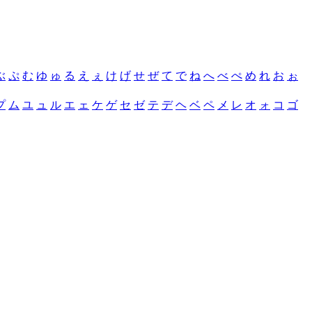
ぶ
ぷ
む
ゆ
ゅ
る
え
ぇ
け
げ
せ
ぜ
て
で
ね
へ
べ
ぺ
め
れ
お
ぉ
プ
ム
ユ
ュ
ル
エ
ェ
ケ
ゲ
セ
ゼ
テ
デ
ヘ
ベ
ペ
メ
レ
オ
ォ
コ
ゴ