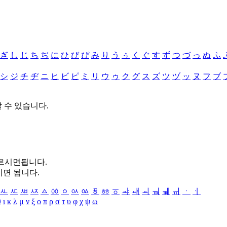
ぎ
し
じ
ち
ぢ
に
ひ
び
ぴ
み
り
う
ぅ
く
ぐ
す
ず
つ
づ
っ
ぬ
ふ
シ
ジ
チ
ヂ
ニ
ヒ
ビ
ピ
ミ
リ
ウ
ゥ
ク
グ
ス
ズ
ツ
ヅ
ッ
ヌ
フ
ブ
할 수 있습니다.
누르시면됩니다.
시면 됩니다.
ㅻ
ㅼ
ㅽ
ㅾ
ㅿ
ㆀ
ㆁ
ㆂ
ㆃ
ㆄ
ㆅ
ㆆ
ㆇ
ㆈ
ㆉ
ㆊ
ㆋ
ㆌ
ㆍ
ㆎ
θ
ι
κ
λ
μ
ν
ξ
ο
π
ρ
σ
τ
υ
φ
χ
ψ
ω