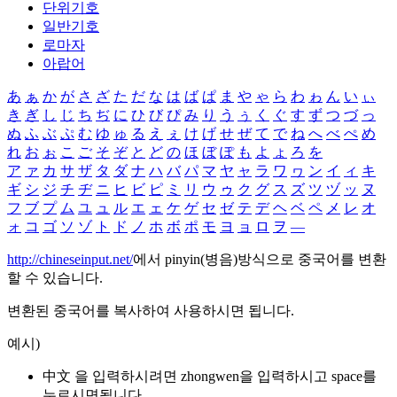
단위기호
일반기호
로마자
아랍어
あ
ぁ
か
が
さ
ざ
た
だ
な
は
ば
ぱ
ま
や
ゃ
ら
わ
ゎ
ん
い
ぃ
き
ぎ
し
じ
ち
ぢ
に
ひ
び
ぴ
み
り
う
ぅ
く
ぐ
す
ず
つ
づ
っ
ぬ
ふ
ぶ
ぷ
む
ゆ
ゅ
る
え
ぇ
け
げ
せ
ぜ
て
で
ね
へ
べ
ぺ
め
れ
お
ぉ
こ
ご
そ
ぞ
と
ど
の
ほ
ぼ
ぽ
も
よ
ょ
ろ
を
ア
ァ
カ
サ
ザ
タ
ダ
ナ
ハ
バ
パ
マ
ヤ
ャ
ラ
ワ
ヮ
ン
イ
ィ
キ
ギ
シ
ジ
チ
ヂ
ニ
ヒ
ビ
ピ
ミ
リ
ウ
ゥ
ク
グ
ス
ズ
ツ
ヅ
ッ
ヌ
フ
ブ
プ
ム
ユ
ュ
ル
エ
ェ
ケ
ゲ
セ
ゼ
テ
デ
ヘ
ベ
ペ
メ
レ
オ
ォ
コ
ゴ
ソ
ゾ
ト
ド
ノ
ホ
ボ
ポ
モ
ヨ
ョ
ロ
ヲ
―
http://chineseinput.net/
에서 pinyin(병음)방식으로 중국어를 변환
할 수 있습니다.
변환된 중국어를 복사하여 사용하시면 됩니다.
예시)
中文 을 입력하시려면
zhongwen
을 입력하시고 space를
누르시면됩니다.