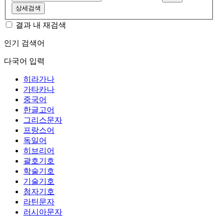
상세검색
결과 내 재검색
인기 검색어
다국어 입력
히라가나
가타카나
중국어
한글고어
그리스문자
프랑스어
독일어
히브리어
괄호기호
학술기호
기술기호
첨자기호
라틴문자
러시아문자