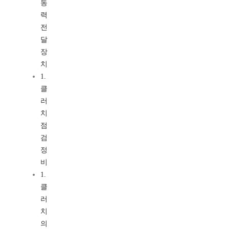
동
력
전
달
장
치
1.
클
러
치
점
검
정
비
1.
클
러
치
의