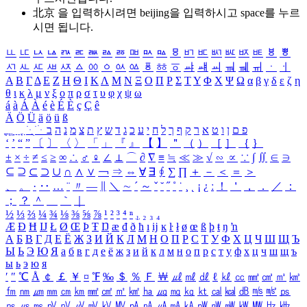
北京 을 입력하시려면
beijing
을 입력하시고 space를 누르
시면 됩니다.
ㅥ
ㅦ
ㅧ
ㅨ
ㅩ
ㅪ
ㅫ
ㅬ
ㅭ
ㅮ
ㅯ
ㅰ
ㅱ
ㅲ
ㅳ
ㅴ
ㅵ
ㅶ
ㅷ
ㅸ
ㅹ
ㅺ
ㅻ
ㅼ
ㅽ
ㅾ
ㅿ
ㆀ
ㆁ
ㆂ
ㆃ
ㆄ
ㆅ
ㆆ
ㆇ
ㆈ
ㆉ
ㆊ
ㆋ
ㆌ
ㆍ
ㆎ
Α
Β
Γ
Δ
Ε
Ζ
Η
Θ
Ι
Κ
Λ
Μ
Ν
Ξ
Ο
Π
Ρ
Σ
Τ
Υ
Φ
Χ
Ψ
Ω
α
β
γ
δ
ε
ζ
η
θ
ι
κ
λ
μ
ν
ξ
ο
π
ρ
σ
τ
υ
φ
χ
ψ
ω
á
à
Á
À
é
è
É
È
ç
Ç
ê
Ä
Ö
Ü
ä
ö
ü
ß
ְ
ֳ
ֲ
ֱ
ָ
ַ
ֵ
ֶ
ִ
ֹ
ּ
ֻ
ׂ
ׁ
ּ
ב
ה
נ
מ
צ
ת
ץ
ש
ד
ג
כ
ע
י
ח
ל
ך
ף
ק
ר
א
ט
ו
ן
ם
פ
‘
’
“
”
〔
〕
〈
〉
「
」
『
』
【
】
＂
（
）
［
］
｛
｝
±
×
÷
≠
≤
≥
∞
∴
♂
♀
∠
⊥
⌒
∂
∇
≡
≒
≪
≫
√
∽
∝
∵
∫
∬
∈
∋
⊆
⊇
⊂
⊃
∪
∩
∧
∨
￢
⇒
⇔
∀
∃
∮
∑
∏
＋
－
＜
＝
＞
、
。
·
‥
…
¨
〃
―
∥
＼
∼
´
～
ˇ
˘
˝
˚
˙
¸
˛
¡
¿
ː
！
＇
，
．
／
：
；
？
＾
＿
｀
｜
½
⅓
⅔
¼
¾
⅛
⅜
⅝
⅞
¹
²
³
⁴
ⁿ
₁
₂
₃
₄
Æ
Ð
Ħ
Ĳ
Ł
Ø
Œ
Þ
Ŧ
Ŋ
æ
đ
ð
ħ
ı
ĳ
ĸ
ŀ
ł
ø
œ
ß
þ
ŧ
ŋ
ŉ
А
Б
В
Г
Д
Е
Ё
Ж
З
И
Й
К
Л
М
Н
О
П
Р
С
Т
У
Ф
Х
Ц
Ч
Ш
Щ
Ъ
Ы
Ь
Э
Ю
Я
а
б
в
г
д
е
ё
ж
з
и
й
к
л
м
н
о
п
р
с
т
у
ф
х
ц
ч
ш
щ
ъ
ы
ь
э
ю
я
′
″
℃
Å
￠
￡
￥
¤
℉
‰
＄
％
Ｆ
￦
㎕
㎖
㎗
ℓ
㎘
㏄
㎣
㎤
㎥
㎦
㎙
㎚
㎛
㎜
㎝
㎞
㎟
㎠
㎡
㎢
㏊
㎍
㎎
㎏
㏏
㎈
㎉
㏈
㎧
㎨
㎰
㎱
㎲
㎳
㎴
㎵
㎶
㎷
㎸
㎹
㎀
㎁
㎂
㎃
㎄
㎺
㎻
㎽
㎾
㎿
㎐
㎑