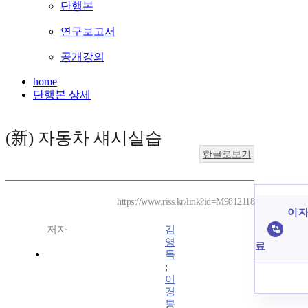
단행본
연구보고서
공개강의
home
단행본 상세
(新) 자동차 섀시실습
한글로보기
https://www.riss.kr/link?id=M9812118
이 자
저자
김
영
료
득
;
이
경
봉