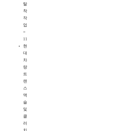
탈
착
작
업
=
11
현
대
차
량
트
랜
스
액
슬
및
클
러
치