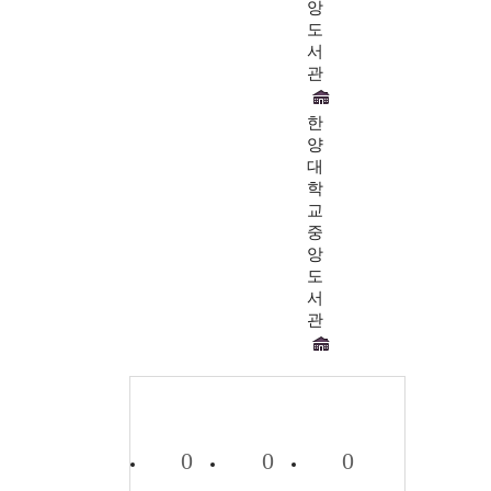
앙
도
서
관
한
양
대
학
교
중
앙
도
서
관
0
0
0