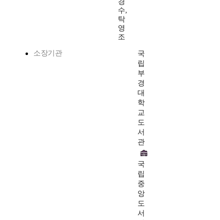
경
수,
탁
영
조
소장기관
국
립
부
경
대
학
교
도
서
관
국
립
중
앙
도
서