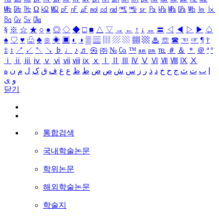
㎒
㎓
㎔
Ω
㏀
㏁
㎊
㎋
㎌
㏖
㏅
㎭
㎮
㎯
㏛
㎩
㎪
㎫
㎬
㏝
㏐
㏓
㏃
㏉
㏜
㏆
§
※
☆
★
○
●
◎
◇
◆
□
■
△
▽
→
←
↑
↓
↔
〓
◁
◀
▷
▶
♤
♠
♡
♥
♧
♣
⊙
◈
▣
◐
◑
▒
▤
▥
▨
▧
▦
▩
♨
☏
☎
☜
☞
¶
†
‡
↕
↗
↙
↖
↘
♭
♩
♪
♬
㉿
㈜
№
㏇
™
㏂
㏘
℡
＃
＆
＊
＠
ª
º
ⅰ
ⅱ
ⅲ
ⅳ
ⅴ
ⅵ
ⅶ
ⅷ
ⅸ
ⅹ
Ⅰ
Ⅱ
Ⅲ
Ⅳ
Ⅴ
Ⅵ
Ⅶ
Ⅷ
Ⅸ
Ⅹ
ا
ب
ت
ث
ج
ح
خ
د
ذ
ر
ز
س
ش
ص
ض
ط
ظ
ع
غ
ف
ق
ک
ل
م
ن
ه
و
ی
닫기
통합검색
국내학술논문
학위논문
해외학술논문
학술지