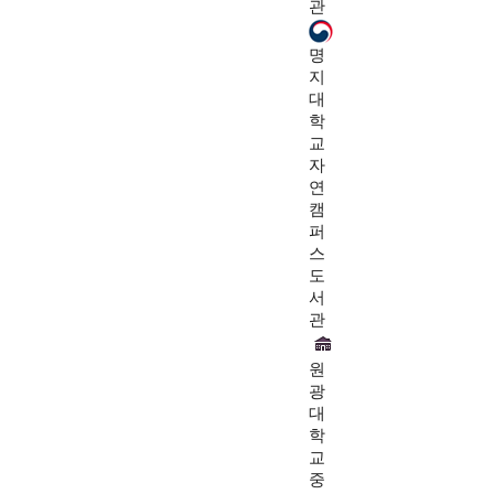
관
명
지
대
학
교
자
연
캠
퍼
스
도
서
관
원
광
대
학
교
중