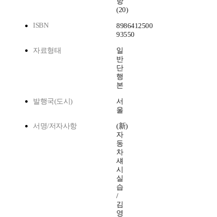
항
(20)
ISBN
8986412500
93550
자료형태
일
반
단
행
본
발행국(도시)
서
울
서명/저자사항
(新)
자
동
차
섀
시
실
습
/
김
영