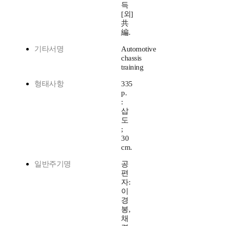
득
[외]
共
編.
기타서명
Automotive
chassis
training
형태사항
335
p.
:
삽
도
;
30
cm.
일반주기명
공
편
자:
이
경
봉,
채