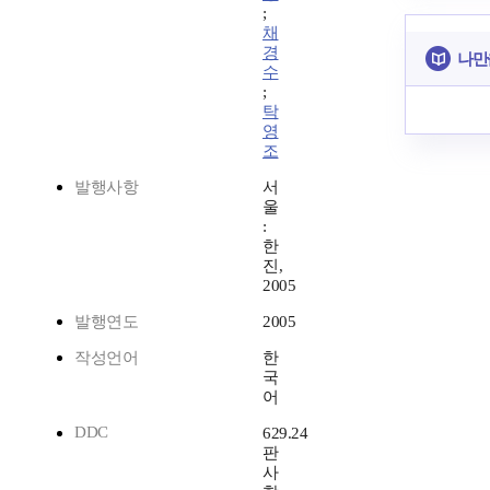
;
채
경
나만
수
;
탁
영
조
발행사항
서
울
:
한
진,
2005
발행연도
2005
작성언어
한
국
어
DDC
629.24
판
사