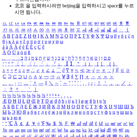
北京 을 입력하시려면
beijing
을 입력하시고 space를 누르
시면 됩니다.
ㅥ
ㅦ
ㅧ
ㅨ
ㅩ
ㅪ
ㅫ
ㅬ
ㅭ
ㅮ
ㅯ
ㅰ
ㅱ
ㅲ
ㅳ
ㅴ
ㅵ
ㅶ
ㅷ
ㅸ
ㅹ
ㅺ
ㅻ
ㅼ
ㅽ
ㅾ
ㅿ
ㆀ
ㆁ
ㆂ
ㆃ
ㆄ
ㆅ
ㆆ
ㆇ
ㆈ
ㆉ
ㆊ
ㆋ
ㆌ
ㆍ
ㆎ
Α
Β
Γ
Δ
Ε
Ζ
Η
Θ
Ι
Κ
Λ
Μ
Ν
Ξ
Ο
Π
Ρ
Σ
Τ
Υ
Φ
Χ
Ψ
Ω
α
β
γ
δ
ε
ζ
η
θ
ι
κ
λ
μ
ν
ξ
ο
π
ρ
σ
τ
υ
φ
χ
ψ
ω
á
à
Á
À
é
è
É
È
ç
Ç
ê
Ä
Ö
Ü
ä
ö
ü
ß
ְ
ֳ
ֲ
ֱ
ָ
ַ
ֵ
ֶ
ִ
ֹ
ּ
ֻ
ׂ
ׁ
ּ
ב
ה
נ
מ
צ
ת
ץ
ש
ד
ג
כ
ע
י
ח
ל
ך
ף
ק
ר
א
ט
ו
ן
ם
פ
‘
’
“
”
〔
〕
〈
〉
「
」
『
』
【
】
＂
（
）
［
］
｛
｝
±
×
÷
≠
≤
≥
∞
∴
♂
♀
∠
⊥
⌒
∂
∇
≡
≒
≪
≫
√
∽
∝
∵
∫
∬
∈
∋
⊆
⊇
⊂
⊃
∪
∩
∧
∨
￢
⇒
⇔
∀
∃
∮
∑
∏
＋
－
＜
＝
＞
、
。
·
‥
…
¨
〃
―
∥
＼
∼
´
～
ˇ
˘
˝
˚
˙
¸
˛
¡
¿
ː
！
＇
，
．
／
：
；
？
＾
＿
｀
｜
½
⅓
⅔
¼
¾
⅛
⅜
⅝
⅞
¹
²
³
⁴
ⁿ
₁
₂
₃
₄
Æ
Ð
Ħ
Ĳ
Ł
Ø
Œ
Þ
Ŧ
Ŋ
æ
đ
ð
ħ
ı
ĳ
ĸ
ŀ
ł
ø
œ
ß
þ
ŧ
ŋ
ŉ
А
Б
В
Г
Д
Е
Ё
Ж
З
И
Й
К
Л
М
Н
О
П
Р
С
Т
У
Ф
Х
Ц
Ч
Ш
Щ
Ъ
Ы
Ь
Э
Ю
Я
а
б
в
г
д
е
ё
ж
з
и
й
к
л
м
н
о
п
р
с
т
у
ф
х
ц
ч
ш
щ
ъ
ы
ь
э
ю
я
′
″
℃
Å
￠
￡
￥
¤
℉
‰
＄
％
Ｆ
￦
㎕
㎖
㎗
ℓ
㎘
㏄
㎣
㎤
㎥
㎦
㎙
㎚
㎛
㎜
㎝
㎞
㎟
㎠
㎡
㎢
㏊
㎍
㎎
㎏
㏏
㎈
㎉
㏈
㎧
㎨
㎰
㎱
㎲
㎳
㎴
㎵
㎶
㎷
㎸
㎹
㎀
㎁
㎂
㎃
㎄
㎺
㎻
㎽
㎾
㎿
㎐
㎑