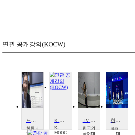
연관 공개강의(KOCW)
드라마 속의 주제들
K-드라마 인물사
TV 드라마 시나리오 작법
한류 드라마, 세계에 通하다
K-
한동대
한국외
SBS
MOOC
학교
국어대
대