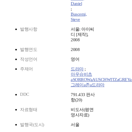
Daniel
;
Buscemi,
Steve
발행사항
서울: 아이씨
디 [제작],
2008
발행연도
2008
작성언어
영어
주제어
드라마
;
아우슈비츠
aSORROWaAUSCHWITZaGREYa
그레이a존a드라마
DDC
791.433 판사
항(20)
자료형태
비도서(평면
영사자료)
발행국(도시)
서울