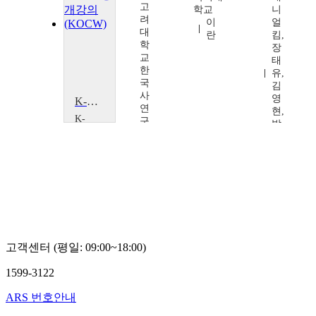
고
허
학교
니
려
명
이
얼
대
수
란
킴,
학
장
교
태
한
유,
국
김
사
영
K-드라마로 배우는 한국어 의사소통의 기초
연
현,
K-
구
박
MOOC
소
상
경
오
연
희
치
대
훈,
학
오
교
지
K-
혜,
컬
이
처·
주
스
고객센터 (평일: 09:00~18:00)
호
토
리
1599-3122
콘
텐
ARS 번호안내
츠