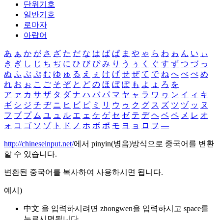
단위기호
일반기호
로마자
아랍어
あ
ぁ
か
が
さ
ざ
た
だ
な
は
ば
ぱ
ま
や
ゃ
ら
わ
ゎ
ん
い
ぃ
き
ぎ
し
じ
ち
ぢ
に
ひ
び
ぴ
み
り
う
ぅ
く
ぐ
す
ず
つ
づ
っ
ぬ
ふ
ぶ
ぷ
む
ゆ
ゅ
る
え
ぇ
け
げ
せ
ぜ
て
で
ね
へ
べ
ぺ
め
れ
お
ぉ
こ
ご
そ
ぞ
と
ど
の
ほ
ぼ
ぽ
も
よ
ょ
ろ
を
ア
ァ
カ
サ
ザ
タ
ダ
ナ
ハ
バ
パ
マ
ヤ
ャ
ラ
ワ
ヮ
ン
イ
ィ
キ
ギ
シ
ジ
チ
ヂ
ニ
ヒ
ビ
ピ
ミ
リ
ウ
ゥ
ク
グ
ス
ズ
ツ
ヅ
ッ
ヌ
フ
ブ
プ
ム
ユ
ュ
ル
エ
ェ
ケ
ゲ
セ
ゼ
テ
デ
ヘ
ベ
ペ
メ
レ
オ
ォ
コ
ゴ
ソ
ゾ
ト
ド
ノ
ホ
ボ
ポ
モ
ヨ
ョ
ロ
ヲ
―
http://chineseinput.net/
에서 pinyin(병음)방식으로 중국어를 변환
할 수 있습니다.
변환된 중국어를 복사하여 사용하시면 됩니다.
예시)
中文 을 입력하시려면
zhongwen
을 입력하시고 space를
누르시면됩니다.