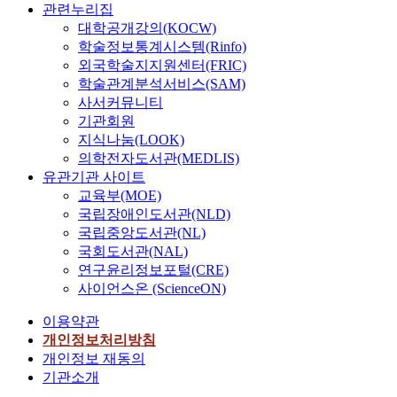
연
관련누리집
구
대학공개강의(KOCW)
소
학술정보통계시스템(Rinfo)
이
외국학술지지원센터(FRIC)
정
학술관계분석서비스(SAM)
희
사서커뮤니티
기관회원
지식나눔(LOOK)
의학전자도서관(MEDLIS)
유관기관 사이트
교육부(MOE)
국립장애인도서관(NLD)
국립중앙도서관(NL)
국회도서관(NAL)
연구윤리정보포털(CRE)
사이언스온 (ScienceON)
이용약관
개인정보처리방침
개인정보 재동의
기관소개