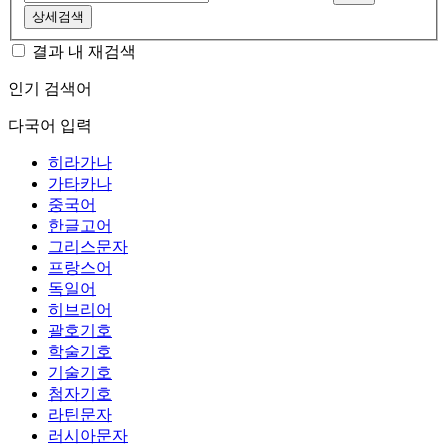
상세검색
결과 내 재검색
인기 검색어
다국어 입력
히라가나
가타카나
중국어
한글고어
그리스문자
프랑스어
독일어
히브리어
괄호기호
학술기호
기술기호
첨자기호
라틴문자
러시아문자