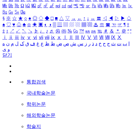
㎒
㎓
㎔
Ω
㏀
㏁
㎊
㎋
㎌
㏖
㏅
㎭
㎮
㎯
㏛
㎩
㎪
㎫
㎬
㏝
㏐
㏓
㏃
㏉
㏜
㏆
§
※
☆
★
○
●
◎
◇
◆
□
■
△
▽
→
←
↑
↓
↔
〓
◁
◀
▷
▶
♤
♠
♡
♥
♧
♣
⊙
◈
▣
◐
◑
▒
▤
▥
▨
▧
▦
▩
♨
☏
☎
☜
☞
¶
†
‡
↕
↗
↙
↖
↘
♭
♩
♪
♬
㉿
㈜
№
㏇
™
㏂
㏘
℡
＃
＆
＊
＠
ª
º
ⅰ
ⅱ
ⅲ
ⅳ
ⅴ
ⅵ
ⅶ
ⅷ
ⅸ
ⅹ
Ⅰ
Ⅱ
Ⅲ
Ⅳ
Ⅴ
Ⅵ
Ⅶ
Ⅷ
Ⅸ
Ⅹ
ا
ب
ت
ث
ج
ح
خ
د
ذ
ر
ز
س
ش
ص
ض
ط
ظ
ع
غ
ف
ق
ک
ل
م
ن
ه
و
ی
닫기
통합검색
국내학술논문
학위논문
해외학술논문
학술지