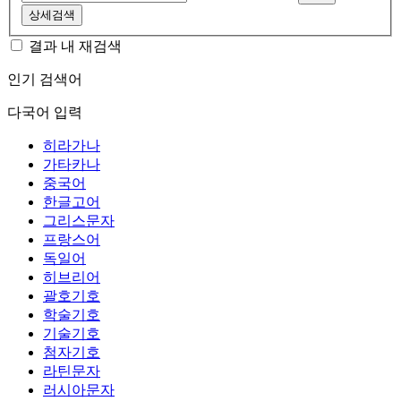
상세검색
결과 내 재검색
인기 검색어
다국어 입력
히라가나
가타카나
중국어
한글고어
그리스문자
프랑스어
독일어
히브리어
괄호기호
학술기호
기술기호
첨자기호
라틴문자
러시아문자