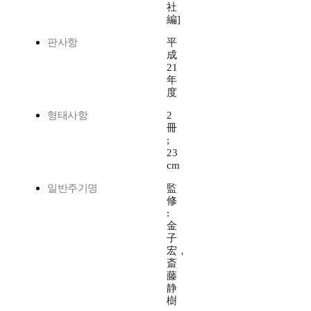
社
編]
판사항
平
成
21
年
度
형태사항
2
冊
;
23
cm
일반주기명
監
修
:
金
子
宏，
斎
藤
静
樹