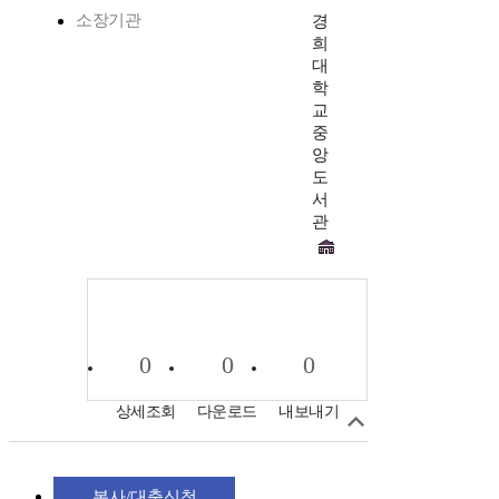
소장기관
경
희
대
학
교
중
앙
도
서
관
0
0
0
상세조회
다운로드
내보내기
복사/대출신청