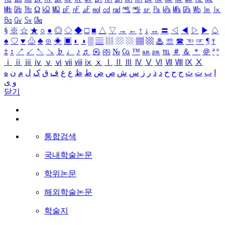
㎒
㎓
㎔
Ω
㏀
㏁
㎊
㎋
㎌
㏖
㏅
㎭
㎮
㎯
㏛
㎩
㎪
㎫
㎬
㏝
㏐
㏓
㏃
㏉
㏜
㏆
§
※
☆
★
○
●
◎
◇
◆
□
■
△
▽
→
←
↑
↓
↔
〓
◁
◀
▷
▶
♤
♠
♡
♥
♧
♣
⊙
◈
▣
◐
◑
▒
▤
▥
▨
▧
▦
▩
♨
☏
☎
☜
☞
¶
†
‡
↕
↗
↙
↖
↘
♭
♩
♪
♬
㉿
㈜
№
㏇
™
㏂
㏘
℡
＃
＆
＊
＠
ª
º
ⅰ
ⅱ
ⅲ
ⅳ
ⅴ
ⅵ
ⅶ
ⅷ
ⅸ
ⅹ
Ⅰ
Ⅱ
Ⅲ
Ⅳ
Ⅴ
Ⅵ
Ⅶ
Ⅷ
Ⅸ
Ⅹ
ا
ب
ت
ث
ج
ح
خ
د
ذ
ر
ز
س
ش
ص
ض
ط
ظ
ع
غ
ف
ق
ک
ل
م
ن
ه
و
ی
닫기
통합검색
국내학술논문
학위논문
해외학술논문
학술지