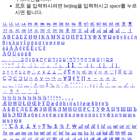
北京 을 입력하시려면
beijing
을 입력하시고 space를 누르
시면 됩니다.
ㅥ
ㅦ
ㅧ
ㅨ
ㅩ
ㅪ
ㅫ
ㅬ
ㅭ
ㅮ
ㅯ
ㅰ
ㅱ
ㅲ
ㅳ
ㅴ
ㅵ
ㅶ
ㅷ
ㅸ
ㅹ
ㅺ
ㅻ
ㅼ
ㅽ
ㅾ
ㅿ
ㆀ
ㆁ
ㆂ
ㆃ
ㆄ
ㆅ
ㆆ
ㆇ
ㆈ
ㆉ
ㆊ
ㆋ
ㆌ
ㆍ
ㆎ
Α
Β
Γ
Δ
Ε
Ζ
Η
Θ
Ι
Κ
Λ
Μ
Ν
Ξ
Ο
Π
Ρ
Σ
Τ
Υ
Φ
Χ
Ψ
Ω
α
β
γ
δ
ε
ζ
η
θ
ι
κ
λ
μ
ν
ξ
ο
π
ρ
σ
τ
υ
φ
χ
ψ
ω
á
à
Á
À
é
è
É
È
ç
Ç
ê
Ä
Ö
Ü
ä
ö
ü
ß
ְ
ֳ
ֲ
ֱ
ָ
ַ
ֵ
ֶ
ִ
ֹ
ּ
ֻ
ׂ
ׁ
ּ
ב
ה
נ
מ
צ
ת
ץ
ש
ד
ג
כ
ע
י
ח
ל
ך
ף
ק
ר
א
ט
ו
ן
ם
פ
‘
’
“
”
〔
〕
〈
〉
「
」
『
』
【
】
＂
（
）
［
］
｛
｝
±
×
÷
≠
≤
≥
∞
∴
♂
♀
∠
⊥
⌒
∂
∇
≡
≒
≪
≫
√
∽
∝
∵
∫
∬
∈
∋
⊆
⊇
⊂
⊃
∪
∩
∧
∨
￢
⇒
⇔
∀
∃
∮
∑
∏
＋
－
＜
＝
＞
、
。
·
‥
…
¨
〃
―
∥
＼
∼
´
～
ˇ
˘
˝
˚
˙
¸
˛
¡
¿
ː
！
＇
，
．
／
：
；
？
＾
＿
｀
｜
½
⅓
⅔
¼
¾
⅛
⅜
⅝
⅞
¹
²
³
⁴
ⁿ
₁
₂
₃
₄
Æ
Ð
Ħ
Ĳ
Ł
Ø
Œ
Þ
Ŧ
Ŋ
æ
đ
ð
ħ
ı
ĳ
ĸ
ŀ
ł
ø
œ
ß
þ
ŧ
ŋ
ŉ
А
Б
В
Г
Д
Е
Ё
Ж
З
И
Й
К
Л
М
Н
О
П
Р
С
Т
У
Ф
Х
Ц
Ч
Ш
Щ
Ъ
Ы
Ь
Э
Ю
Я
а
б
в
г
д
е
ё
ж
з
и
й
к
л
м
н
о
п
р
с
т
у
ф
х
ц
ч
ш
щ
ъ
ы
ь
э
ю
я
′
″
℃
Å
￠
￡
￥
¤
℉
‰
＄
％
Ｆ
￦
㎕
㎖
㎗
ℓ
㎘
㏄
㎣
㎤
㎥
㎦
㎙
㎚
㎛
㎜
㎝
㎞
㎟
㎠
㎡
㎢
㏊
㎍
㎎
㎏
㏏
㎈
㎉
㏈
㎧
㎨
㎰
㎱
㎲
㎳
㎴
㎵
㎶
㎷
㎸
㎹
㎀
㎁
㎂
㎃
㎄
㎺
㎻
㎽
㎾
㎿
㎐
㎑