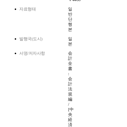
자료형태
일
반
단
행
본
발행국(도시)
일
본
서명/저자사항
会
計
全
書
:
会
計
法
規
編
/
[中
央
経
済