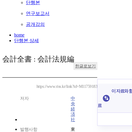
단행본
연구보고서
공개강의
home
단행본 상세
会計全書 : 会計法規編
한글로보기
https://www.riss.kr/link?id=M11759183
이 자료와 함
저자
中
央
료
経
済
社
발행사항
東