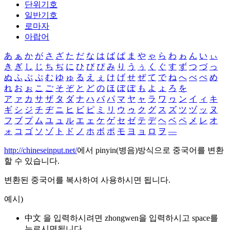
단위기호
일반기호
로마자
아랍어
あ
ぁ
か
が
さ
ざ
た
だ
な
は
ば
ぱ
ま
や
ゃ
ら
わ
ゎ
ん
い
ぃ
き
ぎ
し
じ
ち
ぢ
に
ひ
び
ぴ
み
り
う
ぅ
く
ぐ
す
ず
つ
づ
っ
ぬ
ふ
ぶ
ぷ
む
ゆ
ゅ
る
え
ぇ
け
げ
せ
ぜ
て
で
ね
へ
べ
ぺ
め
れ
お
ぉ
こ
ご
そ
ぞ
と
ど
の
ほ
ぼ
ぽ
も
よ
ょ
ろ
を
ア
ァ
カ
サ
ザ
タ
ダ
ナ
ハ
バ
パ
マ
ヤ
ャ
ラ
ワ
ヮ
ン
イ
ィ
キ
ギ
シ
ジ
チ
ヂ
ニ
ヒ
ビ
ピ
ミ
リ
ウ
ゥ
ク
グ
ス
ズ
ツ
ヅ
ッ
ヌ
フ
ブ
プ
ム
ユ
ュ
ル
エ
ェ
ケ
ゲ
セ
ゼ
テ
デ
ヘ
ベ
ペ
メ
レ
オ
ォ
コ
ゴ
ソ
ゾ
ト
ド
ノ
ホ
ボ
ポ
モ
ヨ
ョ
ロ
ヲ
―
http://chineseinput.net/
에서 pinyin(병음)방식으로 중국어를 변환
할 수 있습니다.
변환된 중국어를 복사하여 사용하시면 됩니다.
예시)
中文 을 입력하시려면
zhongwen
을 입력하시고 space를
누르시면됩니다.