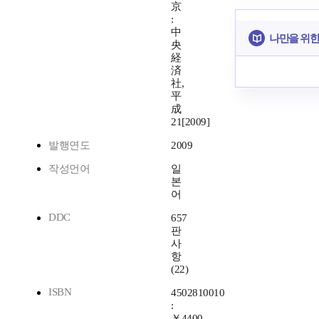
京
:
中
나만을 위한
央
経
済
社,
平
成
21[2009]
발행연도
2009
작성언어
일
본
어
DDC
657
판
사
항
(22)
ISBN
4502810010
:
￥4400