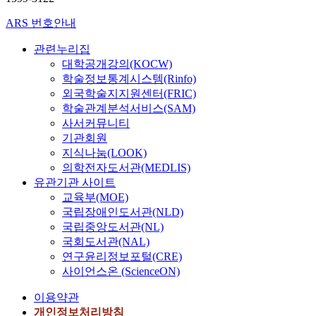
ARS 번호안내
관련누리집
대학공개강의(KOCW)
학술정보통계시스템(Rinfo)
외국학술지지원센터(FRIC)
학술관계분석서비스(SAM)
사서커뮤니티
기관회원
지식나눔(LOOK)
의학전자도서관(MEDLIS)
유관기관 사이트
교육부(MOE)
국립장애인도서관(NLD)
국립중앙도서관(NL)
국회도서관(NAL)
연구윤리정보포털(CRE)
사이언스온 (ScienceON)
이용약관
개인정보처리방침