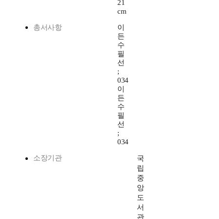
21
cm
총서사항
이
든
수
필
선
;
034
이
든
수
필
선
;
034
소장기관
국
립
중
앙
도
서
관