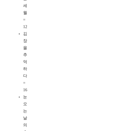
세
월
=
12
김
장
을
추
억
하
다
=
16
눈
오
는
날
의