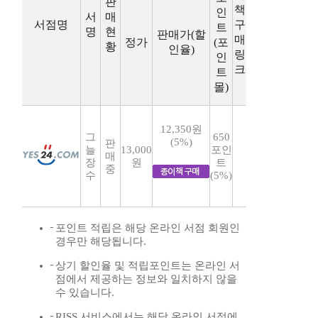
판
책
인
서
매
서점명
구
트
명
현
판매가(할
매
정가
(포
황
인율)
링
인
크
트
몰)
12,350원
그
650
(5%)
판
늘
13,000
포인
매
장
원
트
중
수
(5%)
포인트 적립은 해당 온라인 서점 회원인
경우만 해당됩니다.
상기 할인율 및 적립포인트는 온라인 서
점에서 제공하는 정보와 일치하지 않을
수 있습니다.
RISS 서비스에서는 해당 온라인 서점에