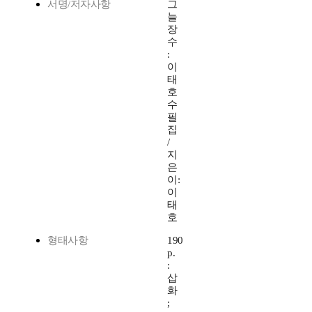
서명/저자사항
그
늘
장
수
:
이
태
호
수
필
집
/
지
은
이:
이
태
호
형태사항
190
p.
:
삽
화
;