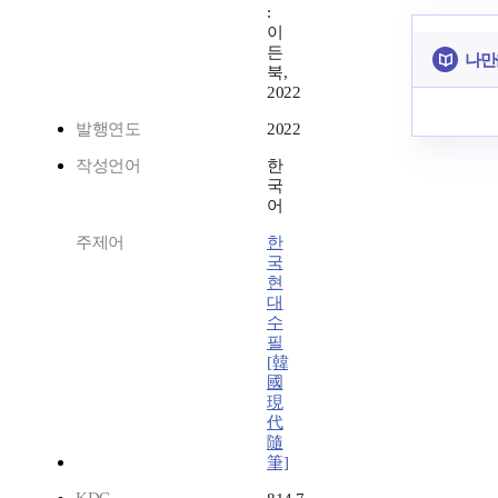
:
이
든
나만
북,
2022
발행연도
2022
작성언어
한
국
어
주제어
한
국
현
대
수
필
[韓
國
現
代
隨
筆]