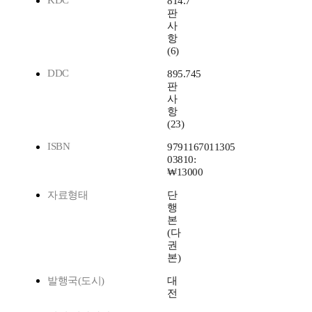
KDC
814.7
판
사
항
(6)
DDC
895.745
판
사
항
(23)
ISBN
9791167011305
03810:
₩13000
자료형태
단
행
본
(다
권
본)
발행국(도시)
대
전