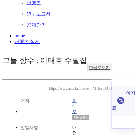
단행본
연구보고서
공개강의
home
단행본 상세
그늘 장수 : 이태호 수필집
한글로보기
https://www.riss.kr/link?id=M16518053
이 자
저자
이
태
료
호
발행사항
대
전