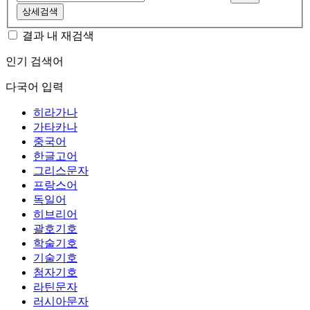
상세검색
결과 내 재검색
인기 검색어
다국어 입력
히라가나
가타카나
중국어
한글고어
그리스문자
프랑스어
독일어
히브리어
괄호기호
학술기호
기술기호
첨자기호
라틴문자
러시아문자