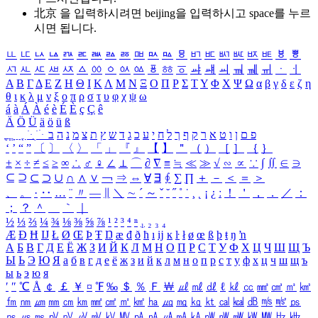
北京 을 입력하시려면
beijing
을 입력하시고 space를 누르
시면 됩니다.
ㅥ
ㅦ
ㅧ
ㅨ
ㅩ
ㅪ
ㅫ
ㅬ
ㅭ
ㅮ
ㅯ
ㅰ
ㅱ
ㅲ
ㅳ
ㅴ
ㅵ
ㅶ
ㅷ
ㅸ
ㅹ
ㅺ
ㅻ
ㅼ
ㅽ
ㅾ
ㅿ
ㆀ
ㆁ
ㆂ
ㆃ
ㆄ
ㆅ
ㆆ
ㆇ
ㆈ
ㆉ
ㆊ
ㆋ
ㆌ
ㆍ
ㆎ
Α
Β
Γ
Δ
Ε
Ζ
Η
Θ
Ι
Κ
Λ
Μ
Ν
Ξ
Ο
Π
Ρ
Σ
Τ
Υ
Φ
Χ
Ψ
Ω
α
β
γ
δ
ε
ζ
η
θ
ι
κ
λ
μ
ν
ξ
ο
π
ρ
σ
τ
υ
φ
χ
ψ
ω
á
à
Á
À
é
è
É
È
ç
Ç
ê
Ä
Ö
Ü
ä
ö
ü
ß
ְ
ֳ
ֲ
ֱ
ָ
ַ
ֵ
ֶ
ִ
ֹ
ּ
ֻ
ׂ
ׁ
ּ
ב
ה
נ
מ
צ
ת
ץ
ש
ד
ג
כ
ע
י
ח
ל
ך
ף
ק
ר
א
ט
ו
ן
ם
פ
‘
’
“
”
〔
〕
〈
〉
「
」
『
』
【
】
＂
（
）
［
］
｛
｝
±
×
÷
≠
≤
≥
∞
∴
♂
♀
∠
⊥
⌒
∂
∇
≡
≒
≪
≫
√
∽
∝
∵
∫
∬
∈
∋
⊆
⊇
⊂
⊃
∪
∩
∧
∨
￢
⇒
⇔
∀
∃
∮
∑
∏
＋
－
＜
＝
＞
、
。
·
‥
…
¨
〃
―
∥
＼
∼
´
～
ˇ
˘
˝
˚
˙
¸
˛
¡
¿
ː
！
＇
，
．
／
：
；
？
＾
＿
｀
｜
½
⅓
⅔
¼
¾
⅛
⅜
⅝
⅞
¹
²
³
⁴
ⁿ
₁
₂
₃
₄
Æ
Ð
Ħ
Ĳ
Ł
Ø
Œ
Þ
Ŧ
Ŋ
æ
đ
ð
ħ
ı
ĳ
ĸ
ŀ
ł
ø
œ
ß
þ
ŧ
ŋ
ŉ
А
Б
В
Г
Д
Е
Ё
Ж
З
И
Й
К
Л
М
Н
О
П
Р
С
Т
У
Ф
Х
Ц
Ч
Ш
Щ
Ъ
Ы
Ь
Э
Ю
Я
а
б
в
г
д
е
ё
ж
з
и
й
к
л
м
н
о
п
р
с
т
у
ф
х
ц
ч
ш
щ
ъ
ы
ь
э
ю
я
′
″
℃
Å
￠
￡
￥
¤
℉
‰
＄
％
Ｆ
￦
㎕
㎖
㎗
ℓ
㎘
㏄
㎣
㎤
㎥
㎦
㎙
㎚
㎛
㎜
㎝
㎞
㎟
㎠
㎡
㎢
㏊
㎍
㎎
㎏
㏏
㎈
㎉
㏈
㎧
㎨
㎰
㎱
㎲
㎳
㎴
㎵
㎶
㎷
㎸
㎹
㎀
㎁
㎂
㎃
㎄
㎺
㎻
㎽
㎾
㎿
㎐
㎑