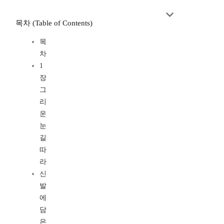
목차 (Table of Contents)
목
차
1
장
그
리
운
눈
길
따
라
신
발
에
담
은