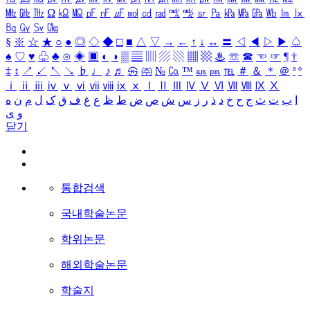
㎒
㎓
㎔
Ω
㏀
㏁
㎊
㎋
㎌
㏖
㏅
㎭
㎮
㎯
㏛
㎩
㎪
㎫
㎬
㏝
㏐
㏓
㏃
㏉
㏜
㏆
§
※
☆
★
○
●
◎
◇
◆
□
■
△
▽
→
←
↑
↓
↔
〓
◁
◀
▷
▶
♤
♠
♡
♥
♧
♣
⊙
◈
▣
◐
◑
▒
▤
▥
▨
▧
▦
▩
♨
☏
☎
☜
☞
¶
†
‡
↕
↗
↙
↖
↘
♭
♩
♪
♬
㉿
㈜
№
㏇
™
㏂
㏘
℡
＃
＆
＊
＠
ª
º
ⅰ
ⅱ
ⅲ
ⅳ
ⅴ
ⅵ
ⅶ
ⅷ
ⅸ
ⅹ
Ⅰ
Ⅱ
Ⅲ
Ⅳ
Ⅴ
Ⅵ
Ⅶ
Ⅷ
Ⅸ
Ⅹ
ا
ب
ت
ث
ج
ح
خ
د
ذ
ر
ز
س
ش
ص
ض
ط
ظ
ع
غ
ف
ق
ک
ل
م
ن
ه
و
ی
닫기
통합검색
국내학술논문
학위논문
해외학술논문
학술지