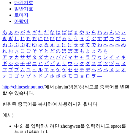
단위기호
일반기호
로마자
아랍어
あ
ぁ
か
が
さ
ざ
た
だ
な
は
ば
ぱ
ま
や
ゃ
ら
わ
ゎ
ん
い
ぃ
き
ぎ
し
じ
ち
ぢ
に
ひ
び
ぴ
み
り
う
ぅ
く
ぐ
す
ず
つ
づ
っ
ぬ
ふ
ぶ
ぷ
む
ゆ
ゅ
る
え
ぇ
け
げ
せ
ぜ
て
で
ね
へ
べ
ぺ
め
れ
お
ぉ
こ
ご
そ
ぞ
と
ど
の
ほ
ぼ
ぽ
も
よ
ょ
ろ
を
ア
ァ
カ
サ
ザ
タ
ダ
ナ
ハ
バ
パ
マ
ヤ
ャ
ラ
ワ
ヮ
ン
イ
ィ
キ
ギ
シ
ジ
チ
ヂ
ニ
ヒ
ビ
ピ
ミ
リ
ウ
ゥ
ク
グ
ス
ズ
ツ
ヅ
ッ
ヌ
フ
ブ
プ
ム
ユ
ュ
ル
エ
ェ
ケ
ゲ
セ
ゼ
テ
デ
ヘ
ベ
ペ
メ
レ
オ
ォ
コ
ゴ
ソ
ゾ
ト
ド
ノ
ホ
ボ
ポ
モ
ヨ
ョ
ロ
ヲ
―
http://chineseinput.net/
에서 pinyin(병음)방식으로 중국어를 변환
할 수 있습니다.
변환된 중국어를 복사하여 사용하시면 됩니다.
예시)
中文 을 입력하시려면
zhongwen
을 입력하시고 space를
누르시면됩니다.