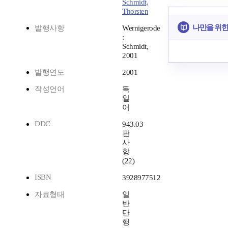
Schmidt,
Thorsten
나만을 위한
발행사항
Wernigerode
:
Schmidt,
2001
발행연도
2001
작성언어
독
일
어
DDC
943.03
판
사
항
(22)
ISBN
3928977512
자료형태
일
반
단
행