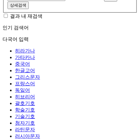
상세검색
결과 내 재검색
인기 검색어
다국어 입력
히라가나
가타카나
중국어
한글고어
그리스문자
프랑스어
독일어
히브리어
괄호기호
학술기호
기술기호
첨자기호
라틴문자
러시아문자