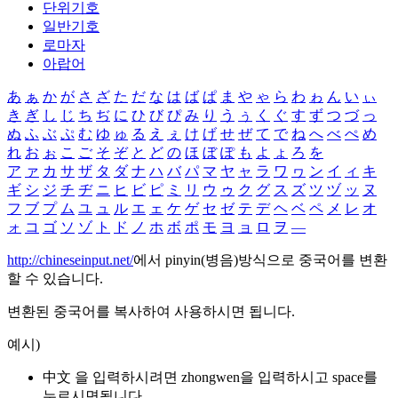
단위기호
일반기호
로마자
아랍어
あ
ぁ
か
が
さ
ざ
た
だ
な
は
ば
ぱ
ま
や
ゃ
ら
わ
ゎ
ん
い
ぃ
き
ぎ
し
じ
ち
ぢ
に
ひ
び
ぴ
み
り
う
ぅ
く
ぐ
す
ず
つ
づ
っ
ぬ
ふ
ぶ
ぷ
む
ゆ
ゅ
る
え
ぇ
け
げ
せ
ぜ
て
で
ね
へ
べ
ぺ
め
れ
お
ぉ
こ
ご
そ
ぞ
と
ど
の
ほ
ぼ
ぽ
も
よ
ょ
ろ
を
ア
ァ
カ
サ
ザ
タ
ダ
ナ
ハ
バ
パ
マ
ヤ
ャ
ラ
ワ
ヮ
ン
イ
ィ
キ
ギ
シ
ジ
チ
ヂ
ニ
ヒ
ビ
ピ
ミ
リ
ウ
ゥ
ク
グ
ス
ズ
ツ
ヅ
ッ
ヌ
フ
ブ
プ
ム
ユ
ュ
ル
エ
ェ
ケ
ゲ
セ
ゼ
テ
デ
ヘ
ベ
ペ
メ
レ
オ
ォ
コ
ゴ
ソ
ゾ
ト
ド
ノ
ホ
ボ
ポ
モ
ヨ
ョ
ロ
ヲ
―
http://chineseinput.net/
에서 pinyin(병음)방식으로 중국어를 변환
할 수 있습니다.
변환된 중국어를 복사하여 사용하시면 됩니다.
예시)
中文 을 입력하시려면
zhongwen
을 입력하시고 space를
누르시면됩니다.