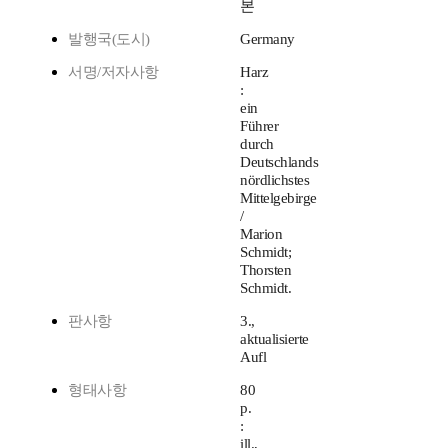
본
발행국(도시)
Germany
서명/저자사항
Harz
:
ein
Führer
durch
Deutschlands
nördlichstes
Mittelgebirge
/
Marion
Schmidt;
Thorsten
Schmidt.
판사항
3.,
aktualisierte
Aufl
형태사항
80
p.
:
ill.,