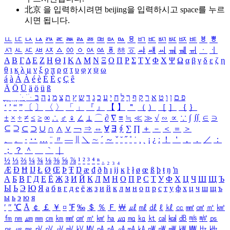
北京 을 입력하시려면
beijing
을 입력하시고 space를 누르
시면 됩니다.
ㅥ
ㅦ
ㅧ
ㅨ
ㅩ
ㅪ
ㅫ
ㅬ
ㅭ
ㅮ
ㅯ
ㅰ
ㅱ
ㅲ
ㅳ
ㅴ
ㅵ
ㅶ
ㅷ
ㅸ
ㅹ
ㅺ
ㅻ
ㅼ
ㅽ
ㅾ
ㅿ
ㆀ
ㆁ
ㆂ
ㆃ
ㆄ
ㆅ
ㆆ
ㆇ
ㆈ
ㆉ
ㆊ
ㆋ
ㆌ
ㆍ
ㆎ
Α
Β
Γ
Δ
Ε
Ζ
Η
Θ
Ι
Κ
Λ
Μ
Ν
Ξ
Ο
Π
Ρ
Σ
Τ
Υ
Φ
Χ
Ψ
Ω
α
β
γ
δ
ε
ζ
η
θ
ι
κ
λ
μ
ν
ξ
ο
π
ρ
σ
τ
υ
φ
χ
ψ
ω
á
à
Á
À
é
è
É
È
ç
Ç
ê
Ä
Ö
Ü
ä
ö
ü
ß
ְ
ֳ
ֲ
ֱ
ָ
ַ
ֵ
ֶ
ִ
ֹ
ּ
ֻ
ׂ
ׁ
ּ
ב
ה
נ
מ
צ
ת
ץ
ש
ד
ג
כ
ע
י
ח
ל
ך
ף
ק
ר
א
ט
ו
ן
ם
פ
‘
’
“
”
〔
〕
〈
〉
「
」
『
』
【
】
＂
（
）
［
］
｛
｝
±
×
÷
≠
≤
≥
∞
∴
♂
♀
∠
⊥
⌒
∂
∇
≡
≒
≪
≫
√
∽
∝
∵
∫
∬
∈
∋
⊆
⊇
⊂
⊃
∪
∩
∧
∨
￢
⇒
⇔
∀
∃
∮
∑
∏
＋
－
＜
＝
＞
、
。
·
‥
…
¨
〃
―
∥
＼
∼
´
～
ˇ
˘
˝
˚
˙
¸
˛
¡
¿
ː
！
＇
，
．
／
：
；
？
＾
＿
｀
｜
½
⅓
⅔
¼
¾
⅛
⅜
⅝
⅞
¹
²
³
⁴
ⁿ
₁
₂
₃
₄
Æ
Ð
Ħ
Ĳ
Ł
Ø
Œ
Þ
Ŧ
Ŋ
æ
đ
ð
ħ
ı
ĳ
ĸ
ŀ
ł
ø
œ
ß
þ
ŧ
ŋ
ŉ
А
Б
В
Г
Д
Е
Ё
Ж
З
И
Й
К
Л
М
Н
О
П
Р
С
Т
У
Ф
Х
Ц
Ч
Ш
Щ
Ъ
Ы
Ь
Э
Ю
Я
а
б
в
г
д
е
ё
ж
з
и
й
к
л
м
н
о
п
р
с
т
у
ф
х
ц
ч
ш
щ
ъ
ы
ь
э
ю
я
′
″
℃
Å
￠
￡
￥
¤
℉
‰
＄
％
Ｆ
￦
㎕
㎖
㎗
ℓ
㎘
㏄
㎣
㎤
㎥
㎦
㎙
㎚
㎛
㎜
㎝
㎞
㎟
㎠
㎡
㎢
㏊
㎍
㎎
㎏
㏏
㎈
㎉
㏈
㎧
㎨
㎰
㎱
㎲
㎳
㎴
㎵
㎶
㎷
㎸
㎹
㎀
㎁
㎂
㎃
㎄
㎺
㎻
㎽
㎾
㎿
㎐
㎑