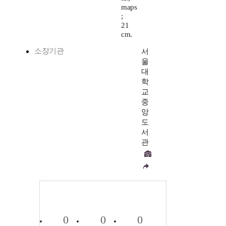
maps
;
21
cm.
소장기관
서
울
대
학
교
중
앙
도
서
관
0
0
0