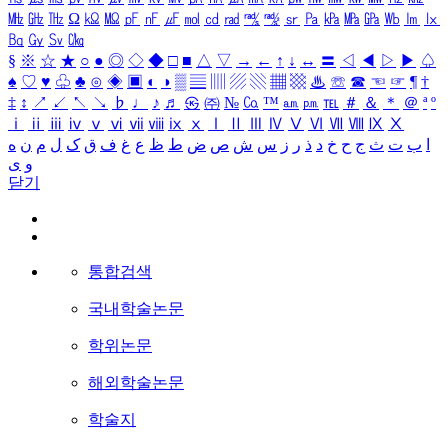
㎒
㎓
㎔
Ω
㏀
㏁
㎊
㎋
㎌
㏖
㏅
㎭
㎮
㎯
㏛
㎩
㎪
㎫
㎬
㏝
㏐
㏓
㏃
㏉
㏜
㏆
§
※
☆
★
○
●
◎
◇
◆
□
■
△
▽
→
←
↑
↓
↔
〓
◁
◀
▷
▶
♤
♠
♡
♥
♧
♣
⊙
◈
▣
◐
◑
▒
▤
▥
▨
▧
▦
▩
♨
☏
☎
☜
☞
¶
†
‡
↕
↗
↙
↖
↘
♭
♩
♪
♬
㉿
㈜
№
㏇
™
㏂
㏘
℡
＃
＆
＊
＠
ª
º
ⅰ
ⅱ
ⅲ
ⅳ
ⅴ
ⅵ
ⅶ
ⅷ
ⅸ
ⅹ
Ⅰ
Ⅱ
Ⅲ
Ⅳ
Ⅴ
Ⅵ
Ⅶ
Ⅷ
Ⅸ
Ⅹ
ا
ب
ت
ث
ج
ح
خ
د
ذ
ر
ز
س
ش
ص
ض
ط
ظ
ع
غ
ف
ق
ک
ل
م
ن
ه
و
ی
닫기
통합검색
국내학술논문
학위논문
해외학술논문
학술지