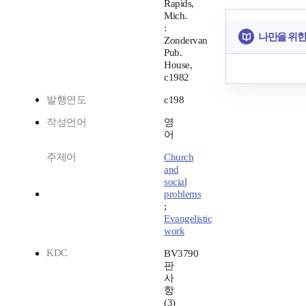
Rapids,
Mich.
:
나만을 위한
Zondervan
Pub.
House,
c1982
발행연도
c198
작성언어
영
어
주제어
Church
and
social
problems
;
Evangelistic
work
KDC
BV3790
판
사
항
(3)