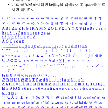
北京 을 입력하시려면
beijing
을 입력하시고 space를 누르
시면 됩니다.
ㅥ
ㅦ
ㅧ
ㅨ
ㅩ
ㅪ
ㅫ
ㅬ
ㅭ
ㅮ
ㅯ
ㅰ
ㅱ
ㅲ
ㅳ
ㅴ
ㅵ
ㅶ
ㅷ
ㅸ
ㅹ
ㅺ
ㅻ
ㅼ
ㅽ
ㅾ
ㅿ
ㆀ
ㆁ
ㆂ
ㆃ
ㆄ
ㆅ
ㆆ
ㆇ
ㆈ
ㆉ
ㆊ
ㆋ
ㆌ
ㆍ
ㆎ
Α
Β
Γ
Δ
Ε
Ζ
Η
Θ
Ι
Κ
Λ
Μ
Ν
Ξ
Ο
Π
Ρ
Σ
Τ
Υ
Φ
Χ
Ψ
Ω
α
β
γ
δ
ε
ζ
η
θ
ι
κ
λ
μ
ν
ξ
ο
π
ρ
σ
τ
υ
φ
χ
ψ
ω
á
à
Á
À
é
è
É
È
ç
Ç
ê
Ä
Ö
Ü
ä
ö
ü
ß
ְ
ֳ
ֲ
ֱ
ָ
ַ
ֵ
ֶ
ִ
ֹ
ּ
ֻ
ׂ
ׁ
ּ
ב
ה
נ
מ
צ
ת
ץ
ש
ד
ג
כ
ע
י
ח
ל
ך
ף
ק
ר
א
ט
ו
ן
ם
פ
‘
’
“
”
〔
〕
〈
〉
「
」
『
』
【
】
＂
（
）
［
］
｛
｝
±
×
÷
≠
≤
≥
∞
∴
♂
♀
∠
⊥
⌒
∂
∇
≡
≒
≪
≫
√
∽
∝
∵
∫
∬
∈
∋
⊆
⊇
⊂
⊃
∪
∩
∧
∨
￢
⇒
⇔
∀
∃
∮
∑
∏
＋
－
＜
＝
＞
、
。
·
‥
…
¨
〃
―
∥
＼
∼
´
～
ˇ
˘
˝
˚
˙
¸
˛
¡
¿
ː
！
＇
，
．
／
：
；
？
＾
＿
｀
｜
½
⅓
⅔
¼
¾
⅛
⅜
⅝
⅞
¹
²
³
⁴
ⁿ
₁
₂
₃
₄
Æ
Ð
Ħ
Ĳ
Ł
Ø
Œ
Þ
Ŧ
Ŋ
æ
đ
ð
ħ
ı
ĳ
ĸ
ŀ
ł
ø
œ
ß
þ
ŧ
ŋ
ŉ
А
Б
В
Г
Д
Е
Ё
Ж
З
И
Й
К
Л
М
Н
О
П
Р
С
Т
У
Ф
Х
Ц
Ч
Ш
Щ
Ъ
Ы
Ь
Э
Ю
Я
а
б
в
г
д
е
ё
ж
з
и
й
к
л
м
н
о
п
р
с
т
у
ф
х
ц
ч
ш
щ
ъ
ы
ь
э
ю
я
′
″
℃
Å
￠
￡
￥
¤
℉
‰
＄
％
Ｆ
￦
㎕
㎖
㎗
ℓ
㎘
㏄
㎣
㎤
㎥
㎦
㎙
㎚
㎛
㎜
㎝
㎞
㎟
㎠
㎡
㎢
㏊
㎍
㎎
㎏
㏏
㎈
㎉
㏈
㎧
㎨
㎰
㎱
㎲
㎳
㎴
㎵
㎶
㎷
㎸
㎹
㎀
㎁
㎂
㎃
㎄
㎺
㎻
㎽
㎾
㎿
㎐
㎑