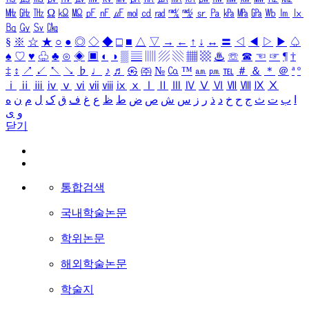
㎒
㎓
㎔
Ω
㏀
㏁
㎊
㎋
㎌
㏖
㏅
㎭
㎮
㎯
㏛
㎩
㎪
㎫
㎬
㏝
㏐
㏓
㏃
㏉
㏜
㏆
§
※
☆
★
○
●
◎
◇
◆
□
■
△
▽
→
←
↑
↓
↔
〓
◁
◀
▷
▶
♤
♠
♡
♥
♧
♣
⊙
◈
▣
◐
◑
▒
▤
▥
▨
▧
▦
▩
♨
☏
☎
☜
☞
¶
†
‡
↕
↗
↙
↖
↘
♭
♩
♪
♬
㉿
㈜
№
㏇
™
㏂
㏘
℡
＃
＆
＊
＠
ª
º
ⅰ
ⅱ
ⅲ
ⅳ
ⅴ
ⅵ
ⅶ
ⅷ
ⅸ
ⅹ
Ⅰ
Ⅱ
Ⅲ
Ⅳ
Ⅴ
Ⅵ
Ⅶ
Ⅷ
Ⅸ
Ⅹ
ا
ب
ت
ث
ج
ح
خ
د
ذ
ر
ز
س
ش
ص
ض
ط
ظ
ع
غ
ف
ق
ک
ل
م
ن
ه
و
ی
닫기
통합검색
국내학술논문
학위논문
해외학술논문
학술지