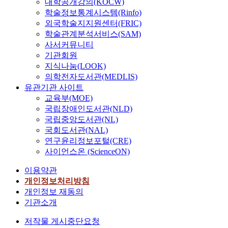
대학공개강의(KOCW)
학술정보통계시스템(Rinfo)
외국학술지지원센터(FRIC)
학술관계분석서비스(SAM)
사서커뮤니티
기관회원
지식나눔(LOOK)
의학전자도서관(MEDLIS)
유관기관 사이트
교육부(MOE)
국립장애인도서관(NLD)
국립중앙도서관(NL)
국회도서관(NAL)
연구윤리정보포털(CRE)
사이언스온 (ScienceON)
이용약관
개인정보처리방침
개인정보 재동의
기관소개
저작물 게시중단요청