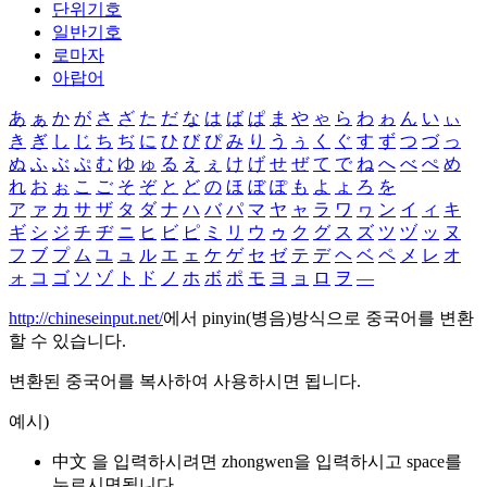
단위기호
일반기호
로마자
아랍어
あ
ぁ
か
が
さ
ざ
た
だ
な
は
ば
ぱ
ま
や
ゃ
ら
わ
ゎ
ん
い
ぃ
き
ぎ
し
じ
ち
ぢ
に
ひ
び
ぴ
み
り
う
ぅ
く
ぐ
す
ず
つ
づ
っ
ぬ
ふ
ぶ
ぷ
む
ゆ
ゅ
る
え
ぇ
け
げ
せ
ぜ
て
で
ね
へ
べ
ぺ
め
れ
お
ぉ
こ
ご
そ
ぞ
と
ど
の
ほ
ぼ
ぽ
も
よ
ょ
ろ
を
ア
ァ
カ
サ
ザ
タ
ダ
ナ
ハ
バ
パ
マ
ヤ
ャ
ラ
ワ
ヮ
ン
イ
ィ
キ
ギ
シ
ジ
チ
ヂ
ニ
ヒ
ビ
ピ
ミ
リ
ウ
ゥ
ク
グ
ス
ズ
ツ
ヅ
ッ
ヌ
フ
ブ
プ
ム
ユ
ュ
ル
エ
ェ
ケ
ゲ
セ
ゼ
テ
デ
ヘ
ベ
ペ
メ
レ
オ
ォ
コ
ゴ
ソ
ゾ
ト
ド
ノ
ホ
ボ
ポ
モ
ヨ
ョ
ロ
ヲ
―
http://chineseinput.net/
에서 pinyin(병음)방식으로 중국어를 변환
할 수 있습니다.
변환된 중국어를 복사하여 사용하시면 됩니다.
예시)
中文 을 입력하시려면
zhongwen
을 입력하시고 space를
누르시면됩니다.