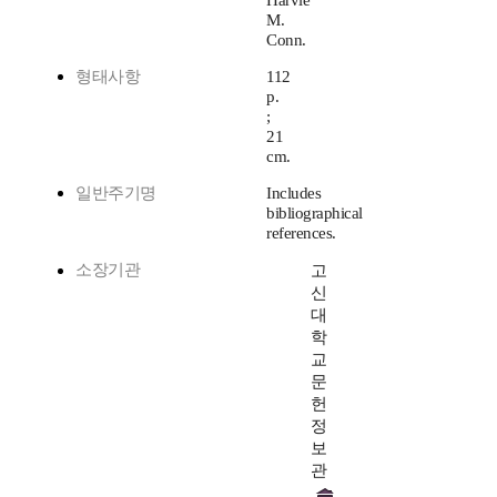
Harvie
M.
Conn.
형태사항
112
p.
;
21
cm.
일반주기명
Includes
bibliographical
references.
소장기관
고
신
대
학
교
문
헌
정
보
관