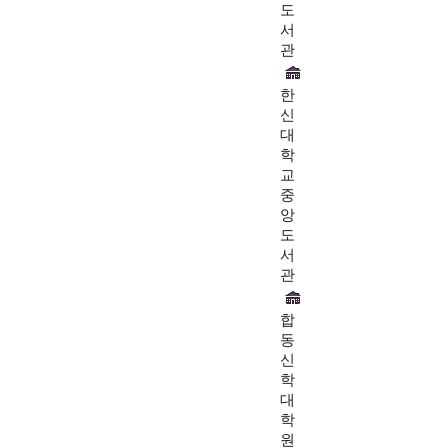
도
서
관
한
신
대
학
교
중
앙
도
서
관
합
동
신
학
대
학
원