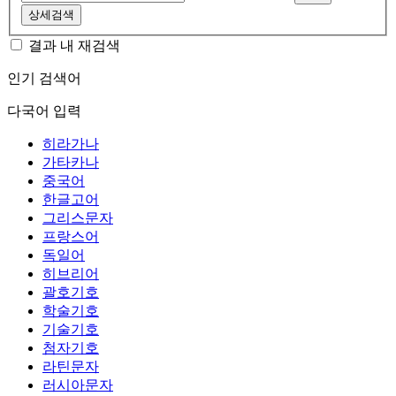
상세검색
결과 내 재검색
인기 검색어
다국어 입력
히라가나
가타카나
중국어
한글고어
그리스문자
프랑스어
독일어
히브리어
괄호기호
학술기호
기술기호
첨자기호
라틴문자
러시아문자