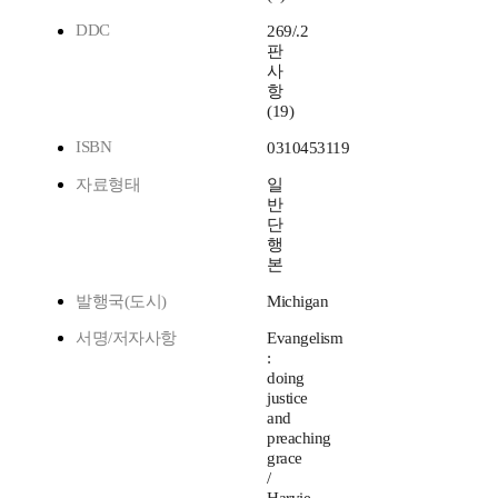
DDC
269/.2
판
사
항
(19)
ISBN
0310453119
자료형태
일
반
단
행
본
발행국(도시)
Michigan
서명/저자사항
Evangelism
:
doing
justice
and
preaching
grace
/