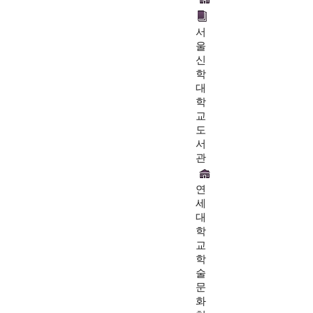
서
울
신
학
대
학
교
도
서
관
연
세
대
학
교
학
술
문
화