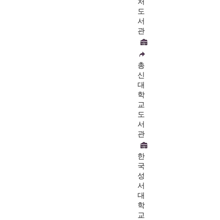
처
도
서
관
총
신
대
학
교
도
서
관
한
국
성
서
대
학
교