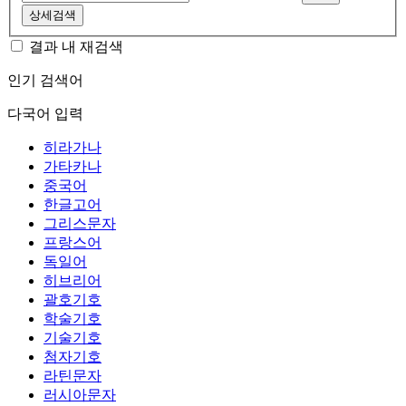
상세검색
결과 내 재검색
인기 검색어
다국어 입력
히라가나
가타카나
중국어
한글고어
그리스문자
프랑스어
독일어
히브리어
괄호기호
학술기호
기술기호
첨자기호
라틴문자
러시아문자