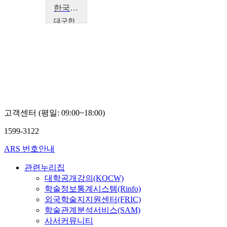
한국의 대학문화(2)
대구한
의대학
교
김진
옥,
추윤
경,
서일
권
고객센터 (평일: 09:00~18:00)
1599-3122
ARS 번호안내
관련누리집
대학공개강의(KOCW)
학술정보통계시스템(Rinfo)
외국학술지지원센터(FRIC)
학술관계분석서비스(SAM)
사서커뮤니티