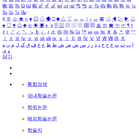
㎒
㎓
㎔
Ω
㏀
㏁
㎊
㎋
㎌
㏖
㏅
㎭
㎮
㎯
㏛
㎩
㎪
㎫
㎬
㏝
㏐
㏓
㏃
㏉
㏜
㏆
§
※
☆
★
○
●
◎
◇
◆
□
■
△
▽
→
←
↑
↓
↔
〓
◁
◀
▷
▶
♤
♠
♡
♥
♧
♣
⊙
◈
▣
◐
◑
▒
▤
▥
▨
▧
▦
▩
♨
☏
☎
☜
☞
¶
†
‡
↕
↗
↙
↖
↘
♭
♩
♪
♬
㉿
㈜
№
㏇
™
㏂
㏘
℡
＃
＆
＊
＠
ª
º
ⅰ
ⅱ
ⅲ
ⅳ
ⅴ
ⅵ
ⅶ
ⅷ
ⅸ
ⅹ
Ⅰ
Ⅱ
Ⅲ
Ⅳ
Ⅴ
Ⅵ
Ⅶ
Ⅷ
Ⅸ
Ⅹ
ا
ب
ت
ث
ج
ح
خ
د
ذ
ر
ز
س
ش
ص
ض
ط
ظ
ع
غ
ف
ق
ک
ل
م
ن
ه
و
ی
닫기
통합검색
국내학술논문
학위논문
해외학술논문
학술지