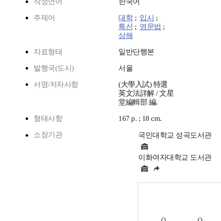
작성언어
한국어
주제어
대학
;
입시
;
특선
;
영문법
;
상해
자료형태
일반단행본
발행국(도시)
서울
서명/저자사항
(大學入試) 特選
英文法詳解 / 文星
堂編輯部 編.
형태사항
167 p. ; 18 cm.
소장기관
국민대학교 성곡도서관
이화여자대학교 도서관
0
0