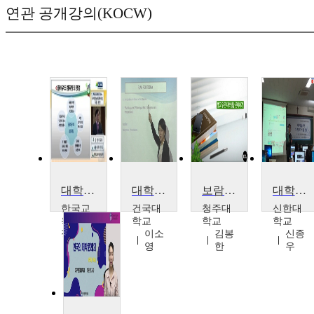
연관 공개강의(KOCW)
대학정보화 클라우드 캠퍼스 환경 도입방안
대학영어1
보람찬 대학생활설계
대학생활을 위한 디지털 미디어 활용 전략 (명지대학교)
한국교
건국대
청주대
신한대
육학술
학교
학교
학교
정보원
이소
김봉
신종
김명
영
한
우
주