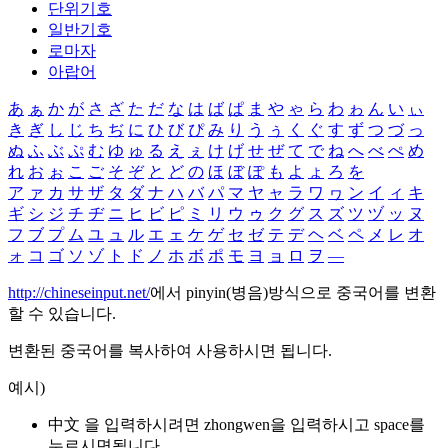
단위기호
일반기호
로마자
아랍어
あ
ぁ
か
が
さ
ざ
た
だ
な
は
ば
ぱ
ま
や
ゃ
ら
わ
ゎ
ん
い
ぃ
き
ぎ
し
じ
ち
ぢ
に
ひ
び
ぴ
み
り
う
ぅ
く
ぐ
す
ず
つ
づ
っ
ぬ
ふ
ぶ
ぷ
む
ゆ
ゅ
る
え
ぇ
け
げ
せ
ぜ
て
で
ね
へ
べ
ぺ
め
れ
お
ぉ
こ
ご
そ
ぞ
と
ど
の
ほ
ぼ
ぽ
も
よ
ょ
ろ
を
ア
ァ
カ
サ
ザ
タ
ダ
ナ
ハ
バ
パ
マ
ヤ
ャ
ラ
ワ
ヮ
ン
イ
ィ
キ
ギ
シ
ジ
チ
ヂ
ニ
ヒ
ビ
ピ
ミ
リ
ウ
ゥ
ク
グ
ス
ズ
ツ
ヅ
ッ
ヌ
フ
ブ
プ
ム
ユ
ュ
ル
エ
ェ
ケ
ゲ
セ
ゼ
テ
デ
ヘ
ベ
ペ
メ
レ
オ
ォ
コ
ゴ
ソ
ゾ
ト
ド
ノ
ホ
ボ
ポ
モ
ヨ
ョ
ロ
ヲ
―
http://chineseinput.net/
에서 pinyin(병음)방식으로 중국어를 변환
할 수 있습니다.
변환된 중국어를 복사하여 사용하시면 됩니다.
예시)
中文 을 입력하시려면
zhongwen
을 입력하시고 space를
누르시면됩니다.