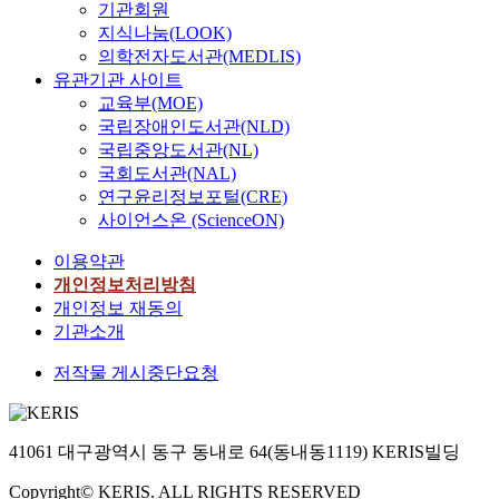
기관회원
지식나눔(LOOK)
의학전자도서관(MEDLIS)
유관기관 사이트
교육부(MOE)
국립장애인도서관(NLD)
국립중앙도서관(NL)
국회도서관(NAL)
연구윤리정보포털(CRE)
사이언스온 (ScienceON)
이용약관
개인정보처리방침
개인정보 재동의
기관소개
저작물 게시중단요청
41061 대구광역시 동구 동내로 64(동내동1119) KERIS빌딩
Copyright© KERIS. ALL RIGHTS RESERVED