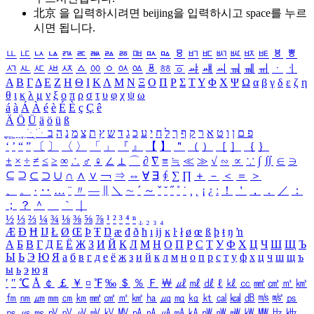
北京 을 입력하시려면
beijing
을 입력하시고 space를 누르
시면 됩니다.
ㅥ
ㅦ
ㅧ
ㅨ
ㅩ
ㅪ
ㅫ
ㅬ
ㅭ
ㅮ
ㅯ
ㅰ
ㅱ
ㅲ
ㅳ
ㅴ
ㅵ
ㅶ
ㅷ
ㅸ
ㅹ
ㅺ
ㅻ
ㅼ
ㅽ
ㅾ
ㅿ
ㆀ
ㆁ
ㆂ
ㆃ
ㆄ
ㆅ
ㆆ
ㆇ
ㆈ
ㆉ
ㆊ
ㆋ
ㆌ
ㆍ
ㆎ
Α
Β
Γ
Δ
Ε
Ζ
Η
Θ
Ι
Κ
Λ
Μ
Ν
Ξ
Ο
Π
Ρ
Σ
Τ
Υ
Φ
Χ
Ψ
Ω
α
β
γ
δ
ε
ζ
η
θ
ι
κ
λ
μ
ν
ξ
ο
π
ρ
σ
τ
υ
φ
χ
ψ
ω
á
à
Á
À
é
è
É
È
ç
Ç
ê
Ä
Ö
Ü
ä
ö
ü
ß
ְ
ֳ
ֲ
ֱ
ָ
ַ
ֵ
ֶ
ִ
ֹ
ּ
ֻ
ׂ
ׁ
ּ
ב
ה
נ
מ
צ
ת
ץ
ש
ד
ג
כ
ע
י
ח
ל
ך
ף
ק
ר
א
ט
ו
ן
ם
פ
‘
’
“
”
〔
〕
〈
〉
「
」
『
』
【
】
＂
（
）
［
］
｛
｝
±
×
÷
≠
≤
≥
∞
∴
♂
♀
∠
⊥
⌒
∂
∇
≡
≒
≪
≫
√
∽
∝
∵
∫
∬
∈
∋
⊆
⊇
⊂
⊃
∪
∩
∧
∨
￢
⇒
⇔
∀
∃
∮
∑
∏
＋
－
＜
＝
＞
、
。
·
‥
…
¨
〃
―
∥
＼
∼
´
～
ˇ
˘
˝
˚
˙
¸
˛
¡
¿
ː
！
＇
，
．
／
：
；
？
＾
＿
｀
｜
½
⅓
⅔
¼
¾
⅛
⅜
⅝
⅞
¹
²
³
⁴
ⁿ
₁
₂
₃
₄
Æ
Ð
Ħ
Ĳ
Ł
Ø
Œ
Þ
Ŧ
Ŋ
æ
đ
ð
ħ
ı
ĳ
ĸ
ŀ
ł
ø
œ
ß
þ
ŧ
ŋ
ŉ
А
Б
В
Г
Д
Е
Ё
Ж
З
И
Й
К
Л
М
Н
О
П
Р
С
Т
У
Ф
Х
Ц
Ч
Ш
Щ
Ъ
Ы
Ь
Э
Ю
Я
а
б
в
г
д
е
ё
ж
з
и
й
к
л
м
н
о
п
р
с
т
у
ф
х
ц
ч
ш
щ
ъ
ы
ь
э
ю
я
′
″
℃
Å
￠
￡
￥
¤
℉
‰
＄
％
Ｆ
￦
㎕
㎖
㎗
ℓ
㎘
㏄
㎣
㎤
㎥
㎦
㎙
㎚
㎛
㎜
㎝
㎞
㎟
㎠
㎡
㎢
㏊
㎍
㎎
㎏
㏏
㎈
㎉
㏈
㎧
㎨
㎰
㎱
㎲
㎳
㎴
㎵
㎶
㎷
㎸
㎹
㎀
㎁
㎂
㎃
㎄
㎺
㎻
㎽
㎾
㎿
㎐
㎑