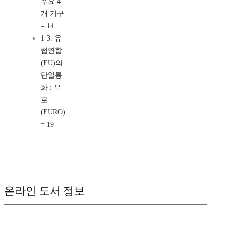
주요 4
개 기구
= 14
1-3. 유
럽연합
(EU)의
단일통
화 : 유
로
(EURO)
= 19
온라인 도서 정보