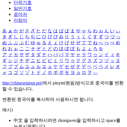
단위기호
일반기호
로마자
아랍어
あ
ぁ
か
が
さ
ざ
た
だ
な
は
ば
ぱ
ま
や
ゃ
ら
わ
ゎ
ん
い
ぃ
き
ぎ
し
じ
ち
ぢ
に
ひ
び
ぴ
み
り
う
ぅ
く
ぐ
す
ず
つ
づ
っ
ぬ
ふ
ぶ
ぷ
む
ゆ
ゅ
る
え
ぇ
け
げ
せ
ぜ
て
で
ね
へ
べ
ぺ
め
れ
お
ぉ
こ
ご
そ
ぞ
と
ど
の
ほ
ぼ
ぽ
も
よ
ょ
ろ
を
ア
ァ
カ
サ
ザ
タ
ダ
ナ
ハ
バ
パ
マ
ヤ
ャ
ラ
ワ
ヮ
ン
イ
ィ
キ
ギ
シ
ジ
チ
ヂ
ニ
ヒ
ビ
ピ
ミ
リ
ウ
ゥ
ク
グ
ス
ズ
ツ
ヅ
ッ
ヌ
フ
ブ
プ
ム
ユ
ュ
ル
エ
ェ
ケ
ゲ
セ
ゼ
テ
デ
ヘ
ベ
ペ
メ
レ
オ
ォ
コ
ゴ
ソ
ゾ
ト
ド
ノ
ホ
ボ
ポ
モ
ヨ
ョ
ロ
ヲ
―
http://chineseinput.net/
에서 pinyin(병음)방식으로 중국어를 변환
할 수 있습니다.
변환된 중국어를 복사하여 사용하시면 됩니다.
예시)
中文 을 입력하시려면
zhongwen
을 입력하시고 space를
누르시면됩니다.