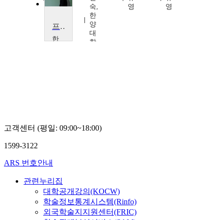
남
숙,
영
영
은
한
경
양
프랑스 근대문학
대
한
학
양
교
대
학
교
이
충
훈
고객센터 (평일: 09:00~18:00)
1599-3122
ARS 번호안내
관련누리집
대학공개강의(KOCW)
학술정보통계시스템(Rinfo)
외국학술지지원센터(FRIC)