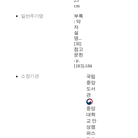
23
cm
일반주기명
부록
: 약
자
설
명...
[외]
참고
문헌
: p.
[183]-184
소장기관
국립
중앙
도서
관
중앙
대학
교 안
성캠
퍼스