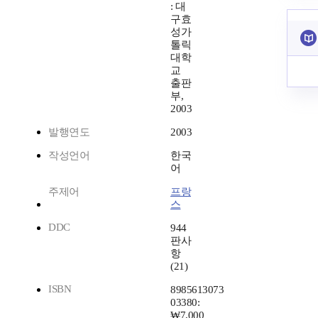
: 대
구효
성가
톨릭
대학
교
출판
부,
2003
발행연도
2003
작성언어
한국
어
주제어
프랑
스
DDC
944
판사
항
(21)
ISBN
8985613073
03380:
₩7,000