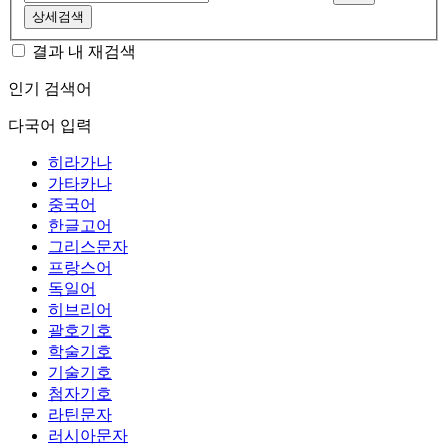
상세검색
결과 내 재검색
인기 검색어
다국어 입력
히라가나
가타카나
중국어
한글고어
그리스문자
프랑스어
독일어
히브리어
괄호기호
학술기호
기술기호
첨자기호
라틴문자
러시아문자