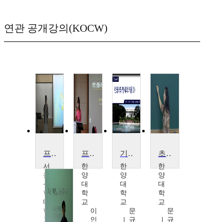
연관 공개강의(KOCW)
프랑스 문화탐방
프랑스문학읽기
기초 프랑스어 작문
초급 프랑스어
서
한
한
한
울
양
양
양
신
대
대
대
학
학
학
학
대
교
교
교
학
이
문
문
교
인
규
규