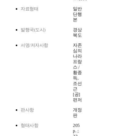
자료형태
일반
단행
본
발행국(도시)
경상
북도
서명/저자사항
자존
심의
나라
프랑
스 /
황종
득,
조선
근
[공]
편저
판사항
개정
판
형태사항
205
p. ;