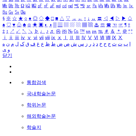
㎒
㎓
㎔
Ω
㏀
㏁
㎊
㎋
㎌
㏖
㏅
㎭
㎮
㎯
㏛
㎩
㎪
㎫
㎬
㏝
㏐
㏓
㏃
㏉
㏜
㏆
§
※
☆
★
○
●
◎
◇
◆
□
■
△
▽
→
←
↑
↓
↔
〓
◁
◀
▷
▶
♤
♠
♡
♥
♧
♣
⊙
◈
▣
◐
◑
▒
▤
▥
▨
▧
▦
▩
♨
☏
☎
☜
☞
¶
†
‡
↕
↗
↙
↖
↘
♭
♩
♪
♬
㉿
㈜
№
㏇
™
㏂
㏘
℡
＃
＆
＊
＠
ª
º
ⅰ
ⅱ
ⅲ
ⅳ
ⅴ
ⅵ
ⅶ
ⅷ
ⅸ
ⅹ
Ⅰ
Ⅱ
Ⅲ
Ⅳ
Ⅴ
Ⅵ
Ⅶ
Ⅷ
Ⅸ
Ⅹ
ا
ب
ت
ث
ج
ح
خ
د
ذ
ر
ز
س
ش
ص
ض
ط
ظ
ع
غ
ف
ق
ک
ل
م
ن
ه
و
ی
닫기
통합검색
국내학술논문
학위논문
해외학술논문
학술지