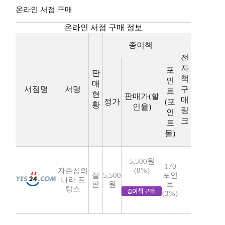
온라인 서점 구매
온라인 서점 구매 정보
종이책
전
자
포
판
책
인
매
서점명
서명
구
트
현
판매가(할
매
정가
(포
황
인율)
링
인
크
트
몰)
5,500원
170
(0%)
자존심의
절
5,500
포인
나라 프
판
원
트
랑스
(3%)