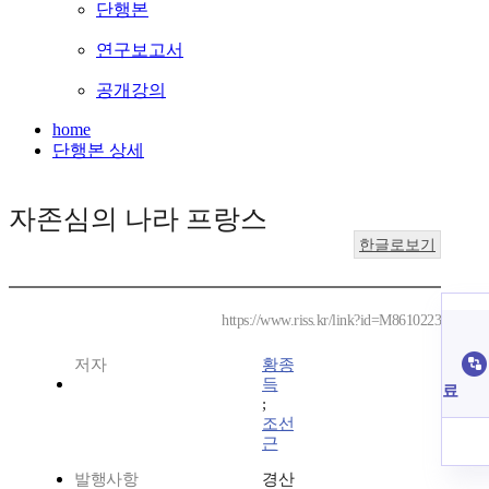
단행본
연구보고서
공개강의
home
단행본 상세
자존심의 나라 프랑스
한글로보기
https://www.riss.kr/link?id=M8610223
저자
황종
득
료
;
조선
근
발행사항
경산