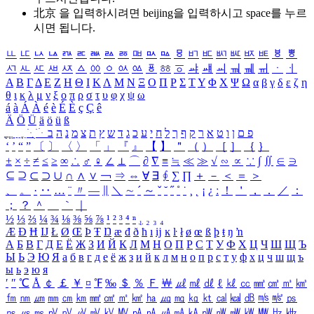
北京 을 입력하시려면
beijing
을 입력하시고 space를 누르
시면 됩니다.
ㅥ
ㅦ
ㅧ
ㅨ
ㅩ
ㅪ
ㅫ
ㅬ
ㅭ
ㅮ
ㅯ
ㅰ
ㅱ
ㅲ
ㅳ
ㅴ
ㅵ
ㅶ
ㅷ
ㅸ
ㅹ
ㅺ
ㅻ
ㅼ
ㅽ
ㅾ
ㅿ
ㆀ
ㆁ
ㆂ
ㆃ
ㆄ
ㆅ
ㆆ
ㆇ
ㆈ
ㆉ
ㆊ
ㆋ
ㆌ
ㆍ
ㆎ
Α
Β
Γ
Δ
Ε
Ζ
Η
Θ
Ι
Κ
Λ
Μ
Ν
Ξ
Ο
Π
Ρ
Σ
Τ
Υ
Φ
Χ
Ψ
Ω
α
β
γ
δ
ε
ζ
η
θ
ι
κ
λ
μ
ν
ξ
ο
π
ρ
σ
τ
υ
φ
χ
ψ
ω
á
à
Á
À
é
è
É
È
ç
Ç
ê
Ä
Ö
Ü
ä
ö
ü
ß
ְ
ֳ
ֲ
ֱ
ָ
ַ
ֵ
ֶ
ִ
ֹ
ּ
ֻ
ׂ
ׁ
ּ
ב
ה
נ
מ
צ
ת
ץ
ש
ד
ג
כ
ע
י
ח
ל
ך
ף
ק
ר
א
ט
ו
ן
ם
פ
‘
’
“
”
〔
〕
〈
〉
「
」
『
』
【
】
＂
（
）
［
］
｛
｝
±
×
÷
≠
≤
≥
∞
∴
♂
♀
∠
⊥
⌒
∂
∇
≡
≒
≪
≫
√
∽
∝
∵
∫
∬
∈
∋
⊆
⊇
⊂
⊃
∪
∩
∧
∨
￢
⇒
⇔
∀
∃
∮
∑
∏
＋
－
＜
＝
＞
、
。
·
‥
…
¨
〃
―
∥
＼
∼
´
～
ˇ
˘
˝
˚
˙
¸
˛
¡
¿
ː
！
＇
，
．
／
：
；
？
＾
＿
｀
｜
½
⅓
⅔
¼
¾
⅛
⅜
⅝
⅞
¹
²
³
⁴
ⁿ
₁
₂
₃
₄
Æ
Ð
Ħ
Ĳ
Ł
Ø
Œ
Þ
Ŧ
Ŋ
æ
đ
ð
ħ
ı
ĳ
ĸ
ŀ
ł
ø
œ
ß
þ
ŧ
ŋ
ŉ
А
Б
В
Г
Д
Е
Ё
Ж
З
И
Й
К
Л
М
Н
О
П
Р
С
Т
У
Ф
Х
Ц
Ч
Ш
Щ
Ъ
Ы
Ь
Э
Ю
Я
а
б
в
г
д
е
ё
ж
з
и
й
к
л
м
н
о
п
р
с
т
у
ф
х
ц
ч
ш
щ
ъ
ы
ь
э
ю
я
′
″
℃
Å
￠
￡
￥
¤
℉
‰
＄
％
Ｆ
￦
㎕
㎖
㎗
ℓ
㎘
㏄
㎣
㎤
㎥
㎦
㎙
㎚
㎛
㎜
㎝
㎞
㎟
㎠
㎡
㎢
㏊
㎍
㎎
㎏
㏏
㎈
㎉
㏈
㎧
㎨
㎰
㎱
㎲
㎳
㎴
㎵
㎶
㎷
㎸
㎹
㎀
㎁
㎂
㎃
㎄
㎺
㎻
㎽
㎾
㎿
㎐
㎑