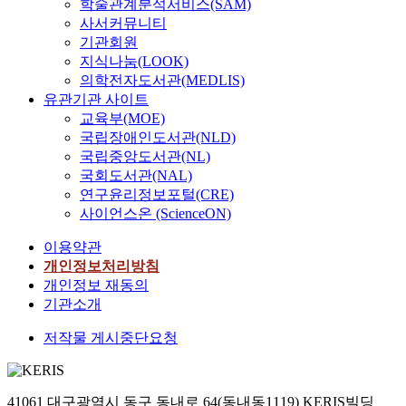
학술관계분석서비스(SAM)
사서커뮤니티
기관회원
지식나눔(LOOK)
의학전자도서관(MEDLIS)
유관기관 사이트
교육부(MOE)
국립장애인도서관(NLD)
국립중앙도서관(NL)
국회도서관(NAL)
연구윤리정보포털(CRE)
사이언스온 (ScienceON)
이용약관
개인정보처리방침
개인정보 재동의
기관소개
저작물 게시중단요청
41061 대구광역시 동구 동내로 64(동내동1119) KERIS빌딩