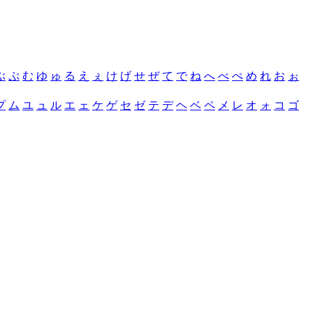
ぶ
ぷ
む
ゆ
ゅ
る
え
ぇ
け
げ
せ
ぜ
て
で
ね
へ
べ
ぺ
め
れ
お
ぉ
プ
ム
ユ
ュ
ル
エ
ェ
ケ
ゲ
セ
ゼ
テ
デ
ヘ
ベ
ペ
メ
レ
オ
ォ
コ
ゴ