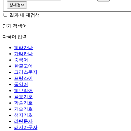
상세검색
결과 내 재검색
인기 검색어
다국어 입력
히라가나
가타카나
중국어
한글고어
그리스문자
프랑스어
독일어
히브리어
괄호기호
학술기호
기술기호
첨자기호
라틴문자
러시아문자