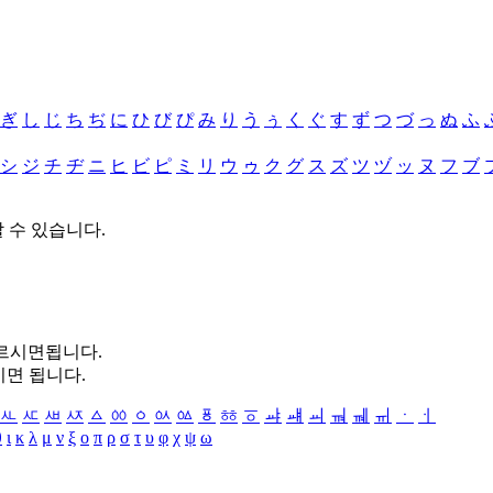
ぎ
し
じ
ち
ぢ
に
ひ
び
ぴ
み
り
う
ぅ
く
ぐ
す
ず
つ
づ
っ
ぬ
ふ
シ
ジ
チ
ヂ
ニ
ヒ
ビ
ピ
ミ
リ
ウ
ゥ
ク
グ
ス
ズ
ツ
ヅ
ッ
ヌ
フ
ブ
할 수 있습니다.
누르시면됩니다.
시면 됩니다.
ㅻ
ㅼ
ㅽ
ㅾ
ㅿ
ㆀ
ㆁ
ㆂ
ㆃ
ㆄ
ㆅ
ㆆ
ㆇ
ㆈ
ㆉ
ㆊ
ㆋ
ㆌ
ㆍ
ㆎ
θ
ι
κ
λ
μ
ν
ξ
ο
π
ρ
σ
τ
υ
φ
χ
ψ
ω