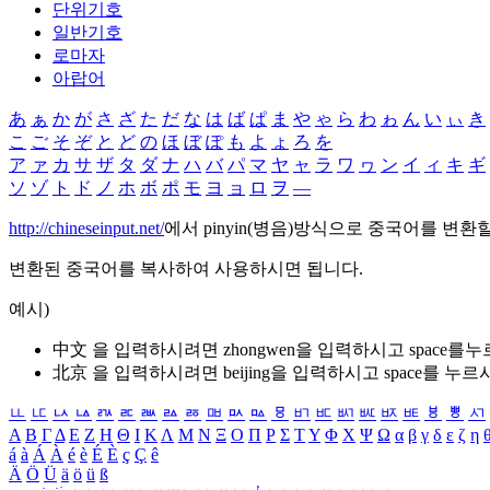
단위기호
일반기호
로마자
아랍어
あ
ぁ
か
が
さ
ざ
た
だ
な
は
ば
ぱ
ま
や
ゃ
ら
わ
ゎ
ん
い
ぃ
き
こ
ご
そ
ぞ
と
ど
の
ほ
ぼ
ぽ
も
よ
ょ
ろ
を
ア
ァ
カ
サ
ザ
タ
ダ
ナ
ハ
バ
パ
マ
ヤ
ャ
ラ
ワ
ヮ
ン
イ
ィ
キ
ギ
ソ
ゾ
ト
ド
ノ
ホ
ボ
ポ
モ
ヨ
ョ
ロ
ヲ
―
http://chineseinput.net/
에서 pinyin(병음)방식으로 중국어를 변환
변환된 중국어를 복사하여 사용하시면 됩니다.
예시)
中文 을 입력하시려면
zhongwen
을 입력하시고 space를
北京 을 입력하시려면
beijing
을 입력하시고 space를 누르
ㅥ
ㅦ
ㅧ
ㅨ
ㅩ
ㅪ
ㅫ
ㅬ
ㅭ
ㅮ
ㅯ
ㅰ
ㅱ
ㅲ
ㅳ
ㅴ
ㅵ
ㅶ
ㅷ
ㅸ
ㅹ
ㅺ
Α
Β
Γ
Δ
Ε
Ζ
Η
Θ
Ι
Κ
Λ
Μ
Ν
Ξ
Ο
Π
Ρ
Σ
Τ
Υ
Φ
Χ
Ψ
Ω
α
β
γ
δ
ε
ζ
η
á
à
Á
À
é
è
É
È
ç
Ç
ê
Ä
Ö
Ü
ä
ö
ü
ß