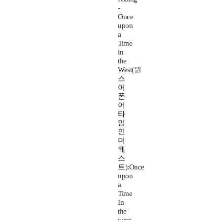
-
Once
upon
a
Time
in
the
West(원
스
어
폰
어
타
임
인
더
웨
스
트):Once
upon
a
Time
In
the