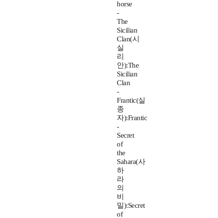
horse
-
The
Sicilian
Clan(시
실
리
안):The
Sicilian
Clan
-
Frantic(실
종
자):Frantic
-
Secret
of
the
Sahara(사
하
라
의
비
밀):Secret
of