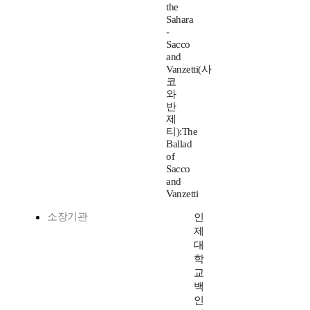
the
Sahara
-
Sacco
and
Vanzetti(사
코
와
반
제
티):The
Ballad
of
Sacco
and
Vanzetti
소장기관
인
제
대
학
교
백
인