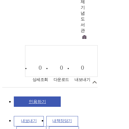
제
기
념
도
서
관
0
0
0
상세조회
다운로드
내보내기
인용하기
내보내기
내책장담기