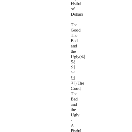
Fistful
of
Dollars
-
The
Good,
The
Bad
and
the
Ugly(석
양
의
무
법
자):The
Good,
The
Bad
and
the
Ugly
-
A
Fistful