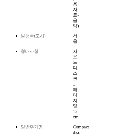
음
자
료-
음
악)
발행국(도시)
서
울
형태사항
사
운
드
디
스
크
1
매:
디
지
털;
12
cm.
일반주기명
Compact
disc