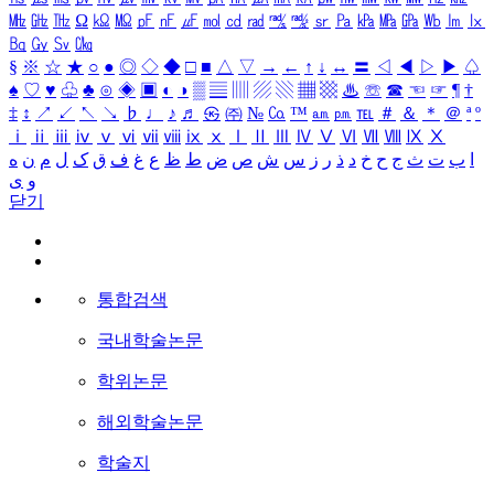
㎒
㎓
㎔
Ω
㏀
㏁
㎊
㎋
㎌
㏖
㏅
㎭
㎮
㎯
㏛
㎩
㎪
㎫
㎬
㏝
㏐
㏓
㏃
㏉
㏜
㏆
§
※
☆
★
○
●
◎
◇
◆
□
■
△
▽
→
←
↑
↓
↔
〓
◁
◀
▷
▶
♤
♠
♡
♥
♧
♣
⊙
◈
▣
◐
◑
▒
▤
▥
▨
▧
▦
▩
♨
☏
☎
☜
☞
¶
†
‡
↕
↗
↙
↖
↘
♭
♩
♪
♬
㉿
㈜
№
㏇
™
㏂
㏘
℡
＃
＆
＊
＠
ª
º
ⅰ
ⅱ
ⅲ
ⅳ
ⅴ
ⅵ
ⅶ
ⅷ
ⅸ
ⅹ
Ⅰ
Ⅱ
Ⅲ
Ⅳ
Ⅴ
Ⅵ
Ⅶ
Ⅷ
Ⅸ
Ⅹ
ا
ب
ت
ث
ج
ح
خ
د
ذ
ر
ز
س
ش
ص
ض
ط
ظ
ع
غ
ف
ق
ک
ل
م
ن
ه
و
ی
닫기
통합검색
국내학술논문
학위논문
해외학술논문
학술지