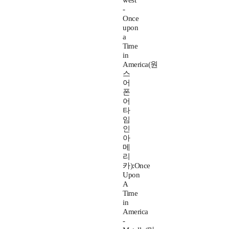
west
-
Once
upon
a
Time
in
America(원
스
어
폰
어
타
임
인
아
메
리
카):Once
Upon
A
Time
in
America
-