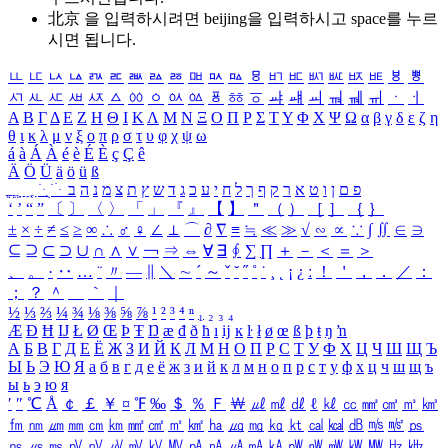
北京 을 입력하시려면
beijing
을 입력하시고 space를 누르
시면 됩니다.
ㅥ
ㅦ
ㅧ
ㅨ
ㅩ
ㅪ
ㅫ
ㅬ
ㅭ
ㅮ
ㅯ
ㅰ
ㅱ
ㅲ
ㅳ
ㅴ
ㅵ
ㅶ
ㅷ
ㅸ
ㅹ
ㅺ
ㅻ
ㅼ
ㅽ
ㅾ
ㅿ
ㆀ
ㆁ
ㆂ
ㆃ
ㆄ
ㆅ
ㆆ
ㆇ
ㆈ
ㆉ
ㆊ
ㆋ
ㆌ
ㆍ
ㆎ
Α
Β
Γ
Δ
Ε
Ζ
Η
Θ
Ι
Κ
Λ
Μ
Ν
Ξ
Ο
Π
Ρ
Σ
Τ
Υ
Φ
Χ
Ψ
Ω
α
β
γ
δ
ε
ζ
η
θ
ι
κ
λ
μ
ν
ξ
ο
π
ρ
σ
τ
υ
φ
χ
ψ
ω
á
à
Á
À
é
è
É
È
ç
Ç
ê
Ä
Ö
Ü
ä
ö
ü
ß
ְ
ֳ
ֲ
ֱ
ָ
ַ
ֵ
ֶ
ִ
ֹ
ּ
ֻ
ׂ
ׁ
ּ
ב
ה
נ
מ
צ
ת
ץ
ש
ד
ג
כ
ע
י
ח
ל
ך
ף
ק
ר
א
ט
ו
ן
ם
פ
‘
’
“
”
〔
〕
〈
〉
「
」
『
』
【
】
＂
（
）
［
］
｛
｝
±
×
÷
≠
≤
≥
∞
∴
♂
♀
∠
⊥
⌒
∂
∇
≡
≒
≪
≫
√
∽
∝
∵
∫
∬
∈
∋
⊆
⊇
⊂
⊃
∪
∩
∧
∨
￢
⇒
⇔
∀
∃
∮
∑
∏
＋
－
＜
＝
＞
、
。
·
‥
…
¨
〃
―
∥
＼
∼
´
～
ˇ
˘
˝
˚
˙
¸
˛
¡
¿
ː
！
＇
，
．
／
：
；
？
＾
＿
｀
｜
½
⅓
⅔
¼
¾
⅛
⅜
⅝
⅞
¹
²
³
⁴
ⁿ
₁
₂
₃
₄
Æ
Ð
Ħ
Ĳ
Ł
Ø
Œ
Þ
Ŧ
Ŋ
æ
đ
ð
ħ
ı
ĳ
ĸ
ŀ
ł
ø
œ
ß
þ
ŧ
ŋ
ŉ
А
Б
В
Г
Д
Е
Ё
Ж
З
И
Й
К
Л
М
Н
О
П
Р
С
Т
У
Ф
Х
Ц
Ч
Ш
Щ
Ъ
Ы
Ь
Э
Ю
Я
а
б
в
г
д
е
ё
ж
з
и
й
к
л
м
н
о
п
р
с
т
у
ф
х
ц
ч
ш
щ
ъ
ы
ь
э
ю
я
′
″
℃
Å
￠
￡
￥
¤
℉
‰
＄
％
Ｆ
￦
㎕
㎖
㎗
ℓ
㎘
㏄
㎣
㎤
㎥
㎦
㎙
㎚
㎛
㎜
㎝
㎞
㎟
㎠
㎡
㎢
㏊
㎍
㎎
㎏
㏏
㎈
㎉
㏈
㎧
㎨
㎰
㎱
㎲
㎳
㎴
㎵
㎶
㎷
㎸
㎹
㎀
㎁
㎂
㎃
㎄
㎺
㎻
㎽
㎾
㎿
㎐
㎑