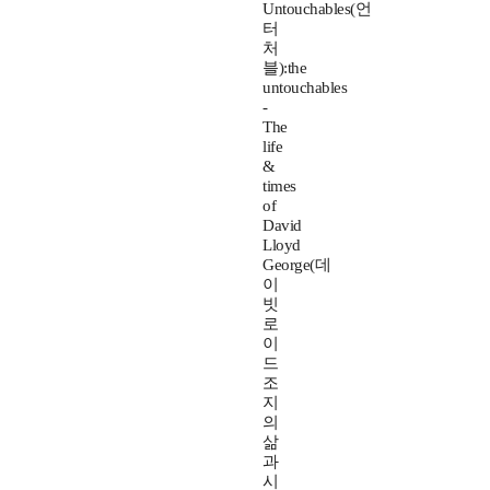
Untouchables(언
터
처
블):the
untouchables
-
The
life
&
times
of
David
Lloyd
George(데
이
빗
로
이
드
조
지
의
삶
과
시