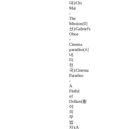
대):Chi
Mai
-
The
Mission(미
션):Gabriel's
Oboe
-
Cinema
paradiso(시
네
마
천
국):Cinema
Paradiso
-
A
Fistful
of
Dollars(황
야
의
무
법
자):A