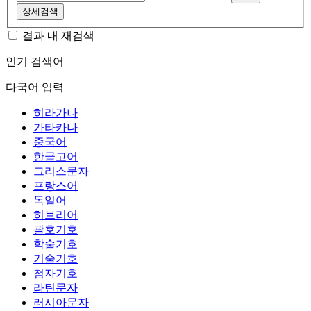
상세검색
결과 내 재검색
인기 검색어
다국어 입력
히라가나
가타카나
중국어
한글고어
그리스문자
프랑스어
독일어
히브리어
괄호기호
학술기호
기술기호
첨자기호
라틴문자
러시아문자