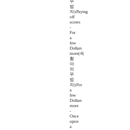
무
법
자):Paying
off
scores
-
For
a
few
Dollars
more(속
황
야
의
무
법
자):For
a
few
Dollars
more
-
Once
upon
a