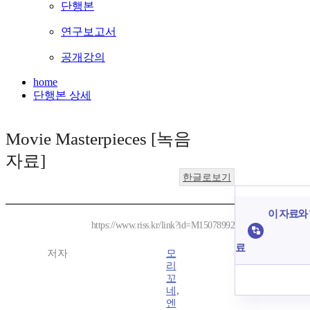
단행본
연구보고서
공개강의
home
단행본 상세
Movie Masterpieces [녹음
자료]
한글로보기
이 자료와 
https://www.riss.kr/link?id=M15078992
료
저자
모
리
꼬
네,
엔