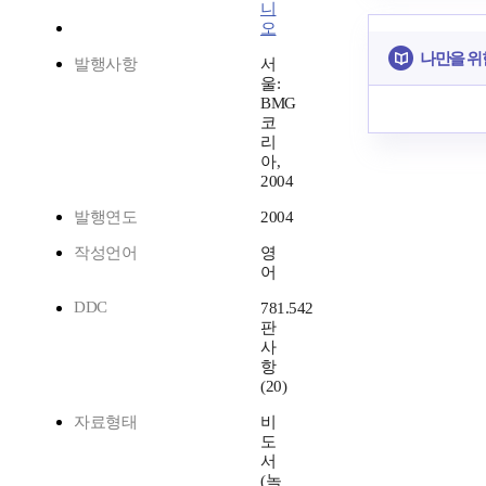
니
오
나만을 위
발행사항
서
울:
BMG
코
리
아,
2004
발행연도
2004
작성언어
영
어
DDC
781.542
판
사
항
(20)
자료형태
비
도
서
(녹