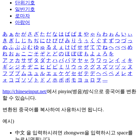
단위기호
일반기호
로마자
아랍어
あ
ぁ
か
が
さ
ざ
た
だ
な
は
ば
ぱ
ま
や
ゃ
ら
わ
ゎ
ん
い
ぃ
き
ぎ
し
じ
ち
ぢ
に
ひ
び
ぴ
み
り
う
ぅ
く
ぐ
す
ず
つ
づ
っ
ぬ
ふ
ぶ
ぷ
む
ゆ
ゅ
る
え
ぇ
け
げ
せ
ぜ
て
で
ね
へ
べ
ぺ
め
れ
お
ぉ
こ
ご
そ
ぞ
と
ど
の
ほ
ぼ
ぽ
も
よ
ょ
ろ
を
ア
ァ
カ
サ
ザ
タ
ダ
ナ
ハ
バ
パ
マ
ヤ
ャ
ラ
ワ
ヮ
ン
イ
ィ
キ
ギ
シ
ジ
チ
ヂ
ニ
ヒ
ビ
ピ
ミ
リ
ウ
ゥ
ク
グ
ス
ズ
ツ
ヅ
ッ
ヌ
フ
ブ
プ
ム
ユ
ュ
ル
エ
ェ
ケ
ゲ
セ
ゼ
テ
デ
ヘ
ベ
ペ
メ
レ
オ
ォ
コ
ゴ
ソ
ゾ
ト
ド
ノ
ホ
ボ
ポ
モ
ヨ
ョ
ロ
ヲ
―
http://chineseinput.net/
에서 pinyin(병음)방식으로 중국어를 변환
할 수 있습니다.
변환된 중국어를 복사하여 사용하시면 됩니다.
예시)
中文 을 입력하시려면
zhongwen
을 입력하시고 space를
누르시면됩니다.