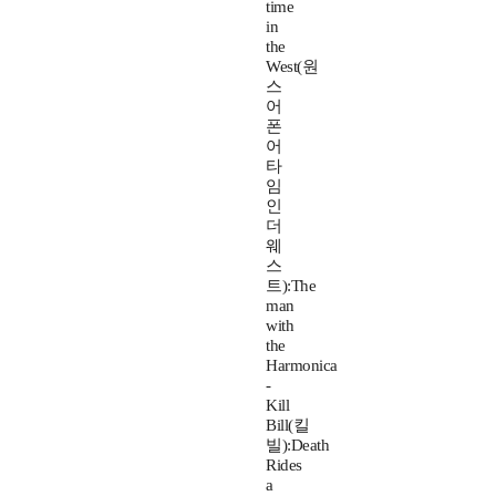
time
in
the
West(원
스
어
폰
어
타
임
인
더
웨
스
트):The
man
with
the
Harmonica
-
Kill
Bill(킬
빌):Death
Rides
a