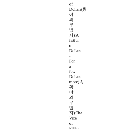
of
Dollars(황
야
의
무
법
자):A
fistful
of
Dollars
-
For
a
few
Dollars
more(속
황
야
의
무
법
자):The
Vice
of
Killing