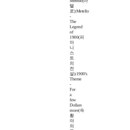
Metello(마
텔
로):Metello
-
The
Legend
of
1900(피
아
니
스
트
의
전
설):1900's
Theme
-
For
a
few
Dollars
more(속
황
야
의