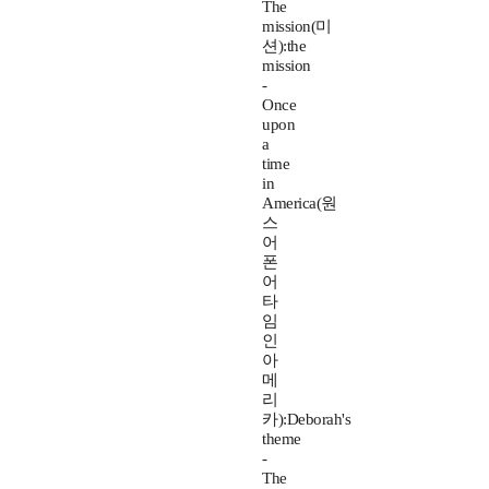
The
mission(미
션):the
mission
-
Once
upon
a
time
in
America(원
스
어
폰
어
타
임
인
아
메
리
카):Deborah's
theme
-
The