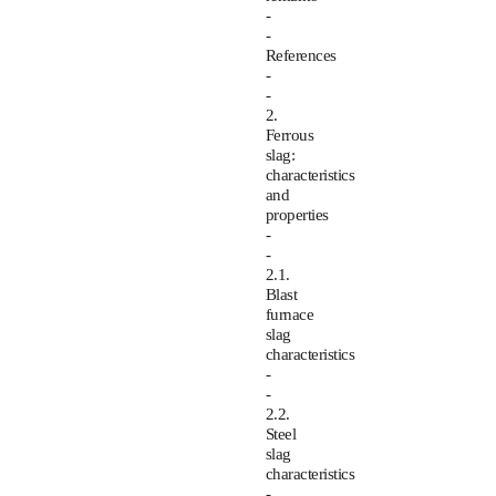
-
-
References
-
-
2.
Ferrous
slag:
characteristics
and
properties
-
-
2.1.
Blast
furnace
slag
characteristics
-
-
2.2.
Steel
slag
characteristics
-