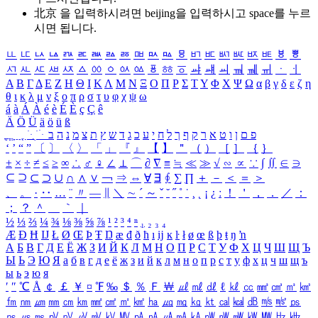
北京 을 입력하시려면
beijing
을 입력하시고 space를 누르
시면 됩니다.
ㅥ
ㅦ
ㅧ
ㅨ
ㅩ
ㅪ
ㅫ
ㅬ
ㅭ
ㅮ
ㅯ
ㅰ
ㅱ
ㅲ
ㅳ
ㅴ
ㅵ
ㅶ
ㅷ
ㅸ
ㅹ
ㅺ
ㅻ
ㅼ
ㅽ
ㅾ
ㅿ
ㆀ
ㆁ
ㆂ
ㆃ
ㆄ
ㆅ
ㆆ
ㆇ
ㆈ
ㆉ
ㆊ
ㆋ
ㆌ
ㆍ
ㆎ
Α
Β
Γ
Δ
Ε
Ζ
Η
Θ
Ι
Κ
Λ
Μ
Ν
Ξ
Ο
Π
Ρ
Σ
Τ
Υ
Φ
Χ
Ψ
Ω
α
β
γ
δ
ε
ζ
η
θ
ι
κ
λ
μ
ν
ξ
ο
π
ρ
σ
τ
υ
φ
χ
ψ
ω
á
à
Á
À
é
è
É
È
ç
Ç
ê
Ä
Ö
Ü
ä
ö
ü
ß
ְ
ֳ
ֲ
ֱ
ָ
ַ
ֵ
ֶ
ִ
ֹ
ּ
ֻ
ׂ
ׁ
ּ
ב
ה
נ
מ
צ
ת
ץ
ש
ד
ג
כ
ע
י
ח
ל
ך
ף
ק
ר
א
ט
ו
ן
ם
פ
‘
’
“
”
〔
〕
〈
〉
「
」
『
』
【
】
＂
（
）
［
］
｛
｝
±
×
÷
≠
≤
≥
∞
∴
♂
♀
∠
⊥
⌒
∂
∇
≡
≒
≪
≫
√
∽
∝
∵
∫
∬
∈
∋
⊆
⊇
⊂
⊃
∪
∩
∧
∨
￢
⇒
⇔
∀
∃
∮
∑
∏
＋
－
＜
＝
＞
、
。
·
‥
…
¨
〃
―
∥
＼
∼
´
～
ˇ
˘
˝
˚
˙
¸
˛
¡
¿
ː
！
＇
，
．
／
：
；
？
＾
＿
｀
｜
½
⅓
⅔
¼
¾
⅛
⅜
⅝
⅞
¹
²
³
⁴
ⁿ
₁
₂
₃
₄
Æ
Ð
Ħ
Ĳ
Ł
Ø
Œ
Þ
Ŧ
Ŋ
æ
đ
ð
ħ
ı
ĳ
ĸ
ŀ
ł
ø
œ
ß
þ
ŧ
ŋ
ŉ
А
Б
В
Г
Д
Е
Ё
Ж
З
И
Й
К
Л
М
Н
О
П
Р
С
Т
У
Ф
Х
Ц
Ч
Ш
Щ
Ъ
Ы
Ь
Э
Ю
Я
а
б
в
г
д
е
ё
ж
з
и
й
к
л
м
н
о
п
р
с
т
у
ф
х
ц
ч
ш
щ
ъ
ы
ь
э
ю
я
′
″
℃
Å
￠
￡
￥
¤
℉
‰
＄
％
Ｆ
￦
㎕
㎖
㎗
ℓ
㎘
㏄
㎣
㎤
㎥
㎦
㎙
㎚
㎛
㎜
㎝
㎞
㎟
㎠
㎡
㎢
㏊
㎍
㎎
㎏
㏏
㎈
㎉
㏈
㎧
㎨
㎰
㎱
㎲
㎳
㎴
㎵
㎶
㎷
㎸
㎹
㎀
㎁
㎂
㎃
㎄
㎺
㎻
㎽
㎾
㎿
㎐
㎑