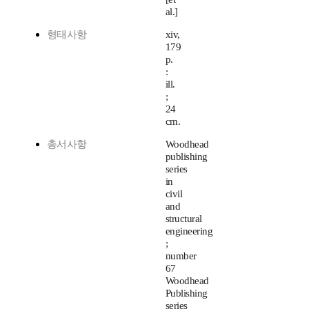
al.]
형태사항
xiv,
179
p.
:
ill.
;
24
cm.
총서사항
Woodhead
publishing
series
in
civil
and
structural
engineering
;
number
67
Woodhead
Publishing
series