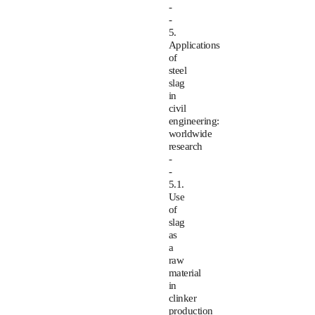
-
-
5.
Applications
of
steel
slag
in
civil
engineering:
worldwide
research
-
-
5.1.
Use
of
slag
as
a
raw
material
in
clinker
production