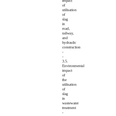
impact
of
utilisation
of
slag
in
road,
railway,
and
hydraulic
construction
-
-
3.5.
Environmental
impact
of
the
utilisation
of
slag
in
wastewater
treatment
-