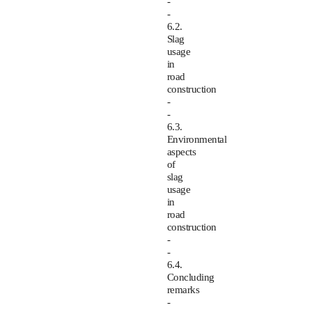
-
-
6.2.
Slag
usage
in
road
construction
-
-
6.3.
Environmental
aspects
of
slag
usage
in
road
construction
-
-
6.4.
Concluding
remarks
-