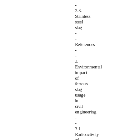
-
2.3.
Stainless
steel
slag
-
-
References
-
-
3.
Environmental
impact
of
ferrous
slag
usage
in
civil
engineering
-
-
3.1.
Radioactivity