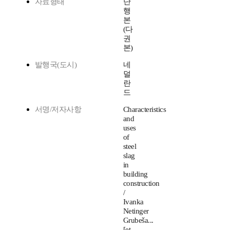
자료형태
단
행
본
(다
권
본)
발행국(도시)
네
덜
란
드
서명/저자사항
Characteristics
and
uses
of
steel
slag
in
building
construction
/
Ivanka
Netinger
Grubeša...
[et