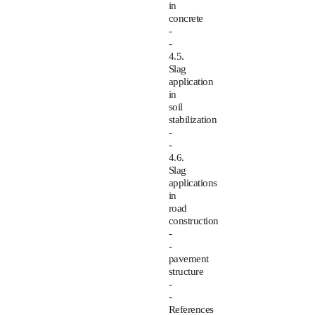
in
concrete
-
-
4.5.
Slag
application
in
soil
stabilization
-
-
4.6.
Slag
applications
in
road
construction
-
-
pavement
structure
-
-
References