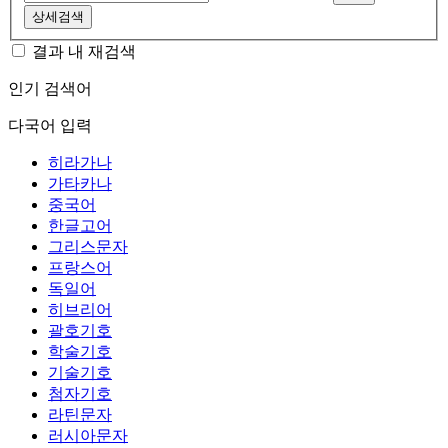
상세검색
결과 내 재검색
인기 검색어
다국어 입력
히라가나
가타카나
중국어
한글고어
그리스문자
프랑스어
독일어
히브리어
괄호기호
학술기호
기술기호
첨자기호
라틴문자
러시아문자