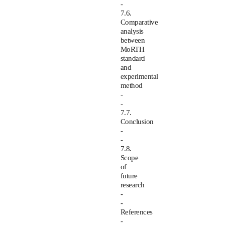
-
7.6.
Comparative
analysis
between
MoRTH
standard
and
experimental
method
-
-
7.7.
Conclusion
-
-
7.8.
Scope
of
future
research
-
-
References
-