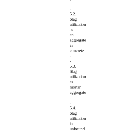
-
-
5.2.
Slag
utilization
as
an
aggregate
in
concrete
-
-
5.3.
Slag
utilization
as
mortar
aggregate
-
-
5.4.
Slag
utilization
in
unbound