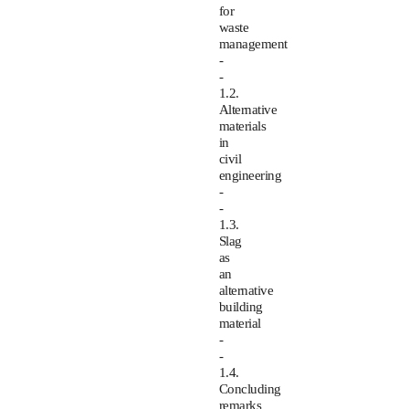
for
waste
management
-
-
1.2.
Alternative
materials
in
civil
engineering
-
-
1.3.
Slag
as
an
alternative
building
material
-
-
1.4.
Concluding
remarks