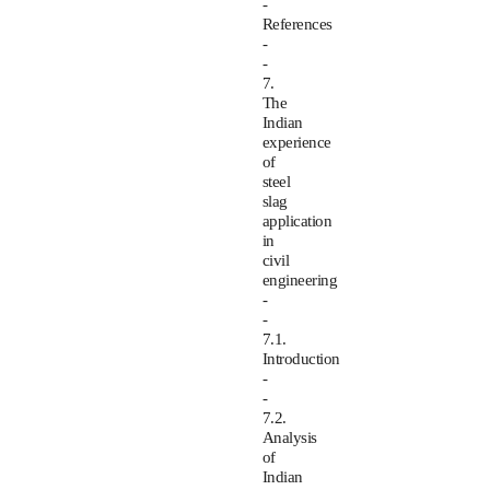
-
References
-
-
7.
The
Indian
experience
of
steel
slag
application
in
civil
engineering
-
-
7.1.
Introduction
-
-
7.2.
Analysis
of
Indian