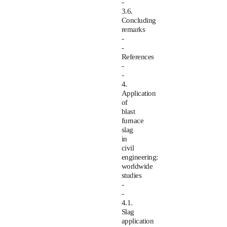
-
3.6.
Concluding
remarks
-
-
References
-
-
4.
Application
of
blast
furnace
slag
in
civil
engineering:
worldwide
studies
-
-
4.1.
Slag
application