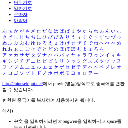
단위기호
일반기호
로마자
아랍어
あ
ぁ
か
が
さ
ざ
た
だ
な
は
ば
ぱ
ま
や
ゃ
ら
わ
ゎ
ん
い
ぃ
き
ぎ
し
じ
ち
ぢ
に
ひ
び
ぴ
み
り
う
ぅ
く
ぐ
す
ず
つ
づ
っ
ぬ
ふ
ぶ
ぷ
む
ゆ
ゅ
る
え
ぇ
け
げ
せ
ぜ
て
で
ね
へ
べ
ぺ
め
れ
お
ぉ
こ
ご
そ
ぞ
と
ど
の
ほ
ぼ
ぽ
も
よ
ょ
ろ
を
ア
ァ
カ
サ
ザ
タ
ダ
ナ
ハ
バ
パ
マ
ヤ
ャ
ラ
ワ
ヮ
ン
イ
ィ
キ
ギ
シ
ジ
チ
ヂ
ニ
ヒ
ビ
ピ
ミ
リ
ウ
ゥ
ク
グ
ス
ズ
ツ
ヅ
ッ
ヌ
フ
ブ
プ
ム
ユ
ュ
ル
エ
ェ
ケ
ゲ
セ
ゼ
テ
デ
ヘ
ベ
ペ
メ
レ
オ
ォ
コ
ゴ
ソ
ゾ
ト
ド
ノ
ホ
ボ
ポ
モ
ヨ
ョ
ロ
ヲ
―
http://chineseinput.net/
에서 pinyin(병음)방식으로 중국어를 변환
할 수 있습니다.
변환된 중국어를 복사하여 사용하시면 됩니다.
예시)
中文 을 입력하시려면
zhongwen
을 입력하시고 space를
누르시면됩니다.