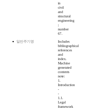
in
civil
and
structural
engineering
;
number
67.
일반주기명
Includes
bibliographical
references
and
index.
Machine
generated
contents
note:
1.
Introduction
-
-
1.1.
Legal
framework