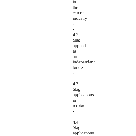
in
the
cement
industry
-
-
4.2.
Slag
applied
as
an
independent
binder
-
-
4.3.
Slag
applications
in
mortar
-
-
4.4.
Slag
applications