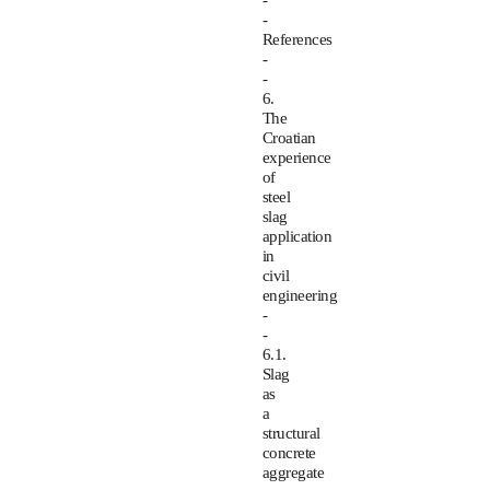
-
-
References
-
-
6.
The
Croatian
experience
of
steel
slag
application
in
civil
engineering
-
-
6.1.
Slag
as
a
structural
concrete
aggregate