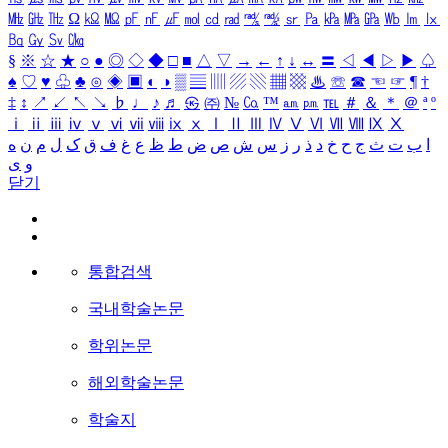
㎒
㎓
㎔
Ω
㏀
㏁
㎊
㎋
㎌
㏖
㏅
㎭
㎮
㎯
㏛
㎩
㎪
㎫
㎬
㏝
㏐
㏓
㏃
㏉
㏜
㏆
§
※
☆
★
○
●
◎
◇
◆
□
■
△
▽
→
←
↑
↓
↔
〓
◁
◀
▷
▶
♤
♠
♡
♥
♧
♣
⊙
◈
▣
◐
◑
▒
▤
▥
▨
▧
▦
▩
♨
☏
☎
☜
☞
¶
†
‡
↕
↗
↙
↖
↘
♭
♩
♪
♬
㉿
㈜
№
㏇
™
㏂
㏘
℡
＃
＆
＊
＠
ª
º
ⅰ
ⅱ
ⅲ
ⅳ
ⅴ
ⅵ
ⅶ
ⅷ
ⅸ
ⅹ
Ⅰ
Ⅱ
Ⅲ
Ⅳ
Ⅴ
Ⅵ
Ⅶ
Ⅷ
Ⅸ
Ⅹ
ا
ب
ت
ث
ج
ح
خ
د
ذ
ر
ز
س
ش
ص
ض
ط
ظ
ع
غ
ف
ق
ک
ل
م
ن
ه
و
ی
닫기
통합검색
국내학술논문
학위논문
해외학술논문
학술지