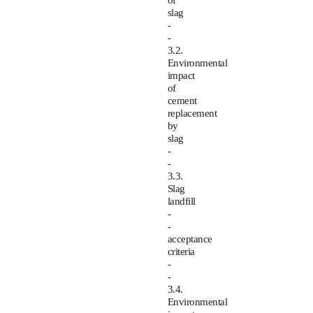
of
slag
-
-
3.2.
Environmental
impact
of
cement
replacement
by
slag
-
-
3.3.
Slag
landfill
-
-
acceptance
criteria
-
-
3.4.
Environmental