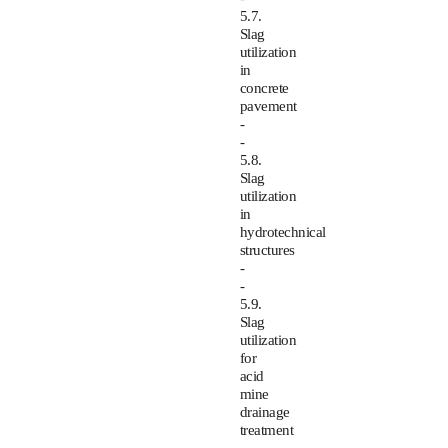
5.7.
Slag
utilization
in
concrete
pavement
-
-
5.8.
Slag
utilization
in
hydrotechnical
structures
-
-
5.9.
Slag
utilization
for
acid
mine
drainage
treatment