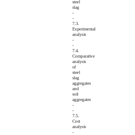
steel
slag
-
-
7.3.
Experimental
analysis
-
-
7.4.
Comparative
analysis
of
steel
slag
aggregates
and
soil
aggregates
-
-
7.5.
Cost
analysis
-