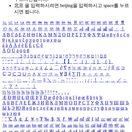
北京 을 입력하시려면
beijing
을 입력하시고 space를 누르
시면 됩니다.
ㅥ
ㅦ
ㅧ
ㅨ
ㅩ
ㅪ
ㅫ
ㅬ
ㅭ
ㅮ
ㅯ
ㅰ
ㅱ
ㅲ
ㅳ
ㅴ
ㅵ
ㅶ
ㅷ
ㅸ
ㅹ
ㅺ
ㅻ
ㅼ
ㅽ
ㅾ
ㅿ
ㆀ
ㆁ
ㆂ
ㆃ
ㆄ
ㆅ
ㆆ
ㆇ
ㆈ
ㆉ
ㆊ
ㆋ
ㆌ
ㆍ
ㆎ
Α
Β
Γ
Δ
Ε
Ζ
Η
Θ
Ι
Κ
Λ
Μ
Ν
Ξ
Ο
Π
Ρ
Σ
Τ
Υ
Φ
Χ
Ψ
Ω
α
β
γ
δ
ε
ζ
η
θ
ι
κ
λ
μ
ν
ξ
ο
π
ρ
σ
τ
υ
φ
χ
ψ
ω
á
à
Á
À
é
è
É
È
ç
Ç
ê
Ä
Ö
Ü
ä
ö
ü
ß
ְ
ֳ
ֲ
ֱ
ָ
ַ
ֵ
ֶ
ִ
ֹ
ּ
ֻ
ׂ
ׁ
ּ
ב
ה
נ
מ
צ
ת
ץ
ש
ד
ג
כ
ע
י
ח
ל
ך
ף
ק
ר
א
ט
ו
ן
ם
פ
‘
’
“
”
〔
〕
〈
〉
「
」
『
』
【
】
＂
（
）
［
］
｛
｝
±
×
÷
≠
≤
≥
∞
∴
♂
♀
∠
⊥
⌒
∂
∇
≡
≒
≪
≫
√
∽
∝
∵
∫
∬
∈
∋
⊆
⊇
⊂
⊃
∪
∩
∧
∨
￢
⇒
⇔
∀
∃
∮
∑
∏
＋
－
＜
＝
＞
、
。
·
‥
…
¨
〃
―
∥
＼
∼
´
～
ˇ
˘
˝
˚
˙
¸
˛
¡
¿
ː
！
＇
，
．
／
：
；
？
＾
＿
｀
｜
½
⅓
⅔
¼
¾
⅛
⅜
⅝
⅞
¹
²
³
⁴
ⁿ
₁
₂
₃
₄
Æ
Ð
Ħ
Ĳ
Ł
Ø
Œ
Þ
Ŧ
Ŋ
æ
đ
ð
ħ
ı
ĳ
ĸ
ŀ
ł
ø
œ
ß
þ
ŧ
ŋ
ŉ
А
Б
В
Г
Д
Е
Ё
Ж
З
И
Й
К
Л
М
Н
О
П
Р
С
Т
У
Ф
Х
Ц
Ч
Ш
Щ
Ъ
Ы
Ь
Э
Ю
Я
а
б
в
г
д
е
ё
ж
з
и
й
к
л
м
н
о
п
р
с
т
у
ф
х
ц
ч
ш
щ
ъ
ы
ь
э
ю
я
′
″
℃
Å
￠
￡
￥
¤
℉
‰
＄
％
Ｆ
￦
㎕
㎖
㎗
ℓ
㎘
㏄
㎣
㎤
㎥
㎦
㎙
㎚
㎛
㎜
㎝
㎞
㎟
㎠
㎡
㎢
㏊
㎍
㎎
㎏
㏏
㎈
㎉
㏈
㎧
㎨
㎰
㎱
㎲
㎳
㎴
㎵
㎶
㎷
㎸
㎹
㎀
㎁
㎂
㎃
㎄
㎺
㎻
㎽
㎾
㎿
㎐
㎑