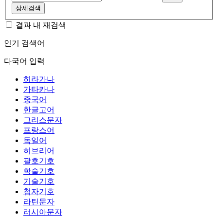
상세검색
결과 내 재검색
인기 검색어
다국어 입력
히라가나
가타카나
중국어
한글고어
그리스문자
프랑스어
독일어
히브리어
괄호기호
학술기호
기술기호
첨자기호
라틴문자
러시아문자