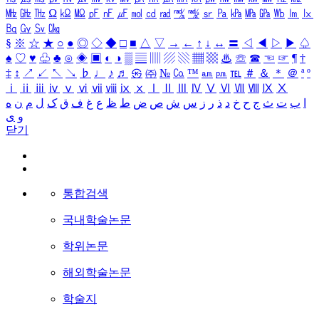
㎒
㎓
㎔
Ω
㏀
㏁
㎊
㎋
㎌
㏖
㏅
㎭
㎮
㎯
㏛
㎩
㎪
㎫
㎬
㏝
㏐
㏓
㏃
㏉
㏜
㏆
§
※
☆
★
○
●
◎
◇
◆
□
■
△
▽
→
←
↑
↓
↔
〓
◁
◀
▷
▶
♤
♠
♡
♥
♧
♣
⊙
◈
▣
◐
◑
▒
▤
▥
▨
▧
▦
▩
♨
☏
☎
☜
☞
¶
†
‡
↕
↗
↙
↖
↘
♭
♩
♪
♬
㉿
㈜
№
㏇
™
㏂
㏘
℡
＃
＆
＊
＠
ª
º
ⅰ
ⅱ
ⅲ
ⅳ
ⅴ
ⅵ
ⅶ
ⅷ
ⅸ
ⅹ
Ⅰ
Ⅱ
Ⅲ
Ⅳ
Ⅴ
Ⅵ
Ⅶ
Ⅷ
Ⅸ
Ⅹ
ا
ب
ت
ث
ج
ح
خ
د
ذ
ر
ز
س
ش
ص
ض
ط
ظ
ع
غ
ف
ق
ک
ل
م
ن
ه
و
ی
닫기
통합검색
국내학술논문
학위논문
해외학술논문
학술지