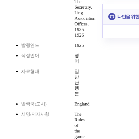
The
Secretary,
Ling
나만을 위한
Association
Offices,
1925-
1926
발행연도
1925
작성언어
영
어
자료형태
일
반
단
행
본
발행국(도시)
England
서명/저자사항
The
Rules
of
the
game