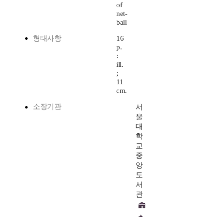
of
net-
ball
형태사항
16
p.
:
ill.
;
11
cm.
소장기관
서
울
대
학
교
중
앙
도
서
관