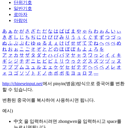
단위기호
일반기호
로마자
아랍어
あ
ぁ
か
が
さ
ざ
た
だ
な
は
ば
ぱ
ま
や
ゃ
ら
わ
ゎ
ん
い
ぃ
き
ぎ
し
じ
ち
ぢ
に
ひ
び
ぴ
み
り
う
ぅ
く
ぐ
す
ず
つ
づ
っ
ぬ
ふ
ぶ
ぷ
む
ゆ
ゅ
る
え
ぇ
け
げ
せ
ぜ
て
で
ね
へ
べ
ぺ
め
れ
お
ぉ
こ
ご
そ
ぞ
と
ど
の
ほ
ぼ
ぽ
も
よ
ょ
ろ
を
ア
ァ
カ
サ
ザ
タ
ダ
ナ
ハ
バ
パ
マ
ヤ
ャ
ラ
ワ
ヮ
ン
イ
ィ
キ
ギ
シ
ジ
チ
ヂ
ニ
ヒ
ビ
ピ
ミ
リ
ウ
ゥ
ク
グ
ス
ズ
ツ
ヅ
ッ
ヌ
フ
ブ
プ
ム
ユ
ュ
ル
エ
ェ
ケ
ゲ
セ
ゼ
テ
デ
ヘ
ベ
ペ
メ
レ
オ
ォ
コ
ゴ
ソ
ゾ
ト
ド
ノ
ホ
ボ
ポ
モ
ヨ
ョ
ロ
ヲ
―
http://chineseinput.net/
에서 pinyin(병음)방식으로 중국어를 변환
할 수 있습니다.
변환된 중국어를 복사하여 사용하시면 됩니다.
예시)
中文 을 입력하시려면
zhongwen
을 입력하시고 space를
누르시면됩니다.