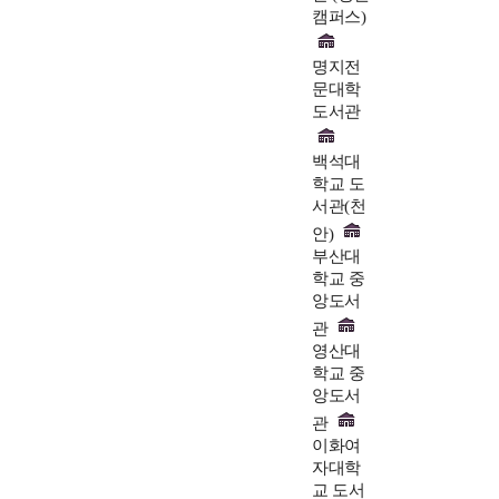
캠퍼스)
명지전
문대학
도서관
백석대
학교 도
서관(천
안)
부산대
학교 중
앙도서
관
영산대
학교 중
앙도서
관
이화여
자대학
교 도서