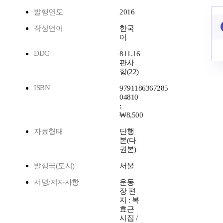
발행연도
2016
작성언어
한국
어
DDC
811.16
판사
항(22)
ISBN
9791186367285
04810
:
₩8,500
자료형태
단행
본(다
권본)
발행국(도시)
서울
서명/저자사항
운동
장 편
지 : 복
효근
시집 /