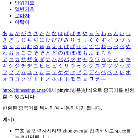
단위기호
일반기호
로마자
아랍어
あ
ぁ
か
が
さ
ざ
た
だ
な
は
ば
ぱ
ま
や
ゃ
ら
わ
ゎ
ん
い
ぃ
き
ぎ
し
じ
ち
ぢ
に
ひ
び
ぴ
み
り
う
ぅ
く
ぐ
す
ず
つ
づ
っ
ぬ
ふ
ぶ
ぷ
む
ゆ
ゅ
る
え
ぇ
け
げ
せ
ぜ
て
で
ね
へ
べ
ぺ
め
れ
お
ぉ
こ
ご
そ
ぞ
と
ど
の
ほ
ぼ
ぽ
も
よ
ょ
ろ
を
ア
ァ
カ
サ
ザ
タ
ダ
ナ
ハ
バ
パ
マ
ヤ
ャ
ラ
ワ
ヮ
ン
イ
ィ
キ
ギ
シ
ジ
チ
ヂ
ニ
ヒ
ビ
ピ
ミ
リ
ウ
ゥ
ク
グ
ス
ズ
ツ
ヅ
ッ
ヌ
フ
ブ
プ
ム
ユ
ュ
ル
エ
ェ
ケ
ゲ
セ
ゼ
テ
デ
ヘ
ベ
ペ
メ
レ
オ
ォ
コ
ゴ
ソ
ゾ
ト
ド
ノ
ホ
ボ
ポ
モ
ヨ
ョ
ロ
ヲ
―
http://chineseinput.net/
에서 pinyin(병음)방식으로 중국어를 변환
할 수 있습니다.
변환된 중국어를 복사하여 사용하시면 됩니다.
예시)
中文 을 입력하시려면
zhongwen
을 입력하시고 space를
누르시면됩니다.