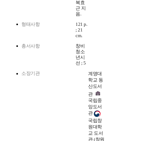
복효
근 지
음.
형태사항
121 p.
; 21
cm.
총서사항
창비
청소
년시
선 ; 5
소장기관
계명대
학교 동
산도서
관
국립중
앙도서
관
국립창
원대학
교 도서
관 (창원