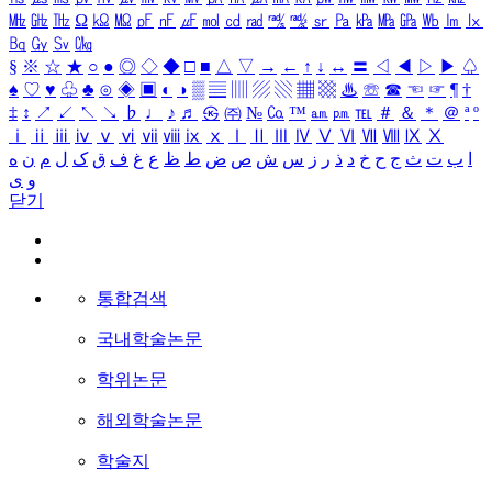
㎒
㎓
㎔
Ω
㏀
㏁
㎊
㎋
㎌
㏖
㏅
㎭
㎮
㎯
㏛
㎩
㎪
㎫
㎬
㏝
㏐
㏓
㏃
㏉
㏜
㏆
§
※
☆
★
○
●
◎
◇
◆
□
■
△
▽
→
←
↑
↓
↔
〓
◁
◀
▷
▶
♤
♠
♡
♥
♧
♣
⊙
◈
▣
◐
◑
▒
▤
▥
▨
▧
▦
▩
♨
☏
☎
☜
☞
¶
†
‡
↕
↗
↙
↖
↘
♭
♩
♪
♬
㉿
㈜
№
㏇
™
㏂
㏘
℡
＃
＆
＊
＠
ª
º
ⅰ
ⅱ
ⅲ
ⅳ
ⅴ
ⅵ
ⅶ
ⅷ
ⅸ
ⅹ
Ⅰ
Ⅱ
Ⅲ
Ⅳ
Ⅴ
Ⅵ
Ⅶ
Ⅷ
Ⅸ
Ⅹ
ا
ب
ت
ث
ج
ح
خ
د
ذ
ر
ز
س
ش
ص
ض
ط
ظ
ع
غ
ف
ق
ک
ل
م
ن
ه
و
ی
닫기
통합검색
국내학술논문
학위논문
해외학술논문
학술지