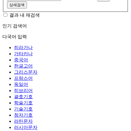
상세검색
결과 내 재검색
인기 검색어
다국어 입력
히라가나
가타카나
중국어
한글고어
그리스문자
프랑스어
독일어
히브리어
괄호기호
학술기호
기술기호
첨자기호
라틴문자
러시아문자