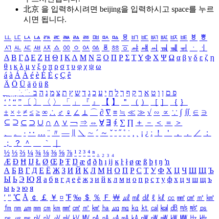
北京 을 입력하시려면
beijing
을 입력하시고 space를 누르
시면 됩니다.
ㅥ
ㅦ
ㅧ
ㅨ
ㅩ
ㅪ
ㅫ
ㅬ
ㅭ
ㅮ
ㅯ
ㅰ
ㅱ
ㅲ
ㅳ
ㅴ
ㅵ
ㅶ
ㅷ
ㅸ
ㅹ
ㅺ
ㅻ
ㅼ
ㅽ
ㅾ
ㅿ
ㆀ
ㆁ
ㆂ
ㆃ
ㆄ
ㆅ
ㆆ
ㆇ
ㆈ
ㆉ
ㆊ
ㆋ
ㆌ
ㆍ
ㆎ
Α
Β
Γ
Δ
Ε
Ζ
Η
Θ
Ι
Κ
Λ
Μ
Ν
Ξ
Ο
Π
Ρ
Σ
Τ
Υ
Φ
Χ
Ψ
Ω
α
β
γ
δ
ε
ζ
η
θ
ι
κ
λ
μ
ν
ξ
ο
π
ρ
σ
τ
υ
φ
χ
ψ
ω
á
à
Á
À
é
è
É
È
ç
Ç
ê
Ä
Ö
Ü
ä
ö
ü
ß
ְ
ֳ
ֲ
ֱ
ָ
ַ
ֵ
ֶ
ִ
ֹ
ּ
ֻ
ׂ
ׁ
ּ
ב
ה
נ
מ
צ
ת
ץ
ש
ד
ג
כ
ע
י
ח
ל
ך
ף
ק
ר
א
ט
ו
ן
ם
פ
‘
’
“
”
〔
〕
〈
〉
「
」
『
』
【
】
＂
（
）
［
］
｛
｝
±
×
÷
≠
≤
≥
∞
∴
♂
♀
∠
⊥
⌒
∂
∇
≡
≒
≪
≫
√
∽
∝
∵
∫
∬
∈
∋
⊆
⊇
⊂
⊃
∪
∩
∧
∨
￢
⇒
⇔
∀
∃
∮
∑
∏
＋
－
＜
＝
＞
、
。
·
‥
…
¨
〃
―
∥
＼
∼
´
～
ˇ
˘
˝
˚
˙
¸
˛
¡
¿
ː
！
＇
，
．
／
：
；
？
＾
＿
｀
｜
½
⅓
⅔
¼
¾
⅛
⅜
⅝
⅞
¹
²
³
⁴
ⁿ
₁
₂
₃
₄
Æ
Ð
Ħ
Ĳ
Ł
Ø
Œ
Þ
Ŧ
Ŋ
æ
đ
ð
ħ
ı
ĳ
ĸ
ŀ
ł
ø
œ
ß
þ
ŧ
ŋ
ŉ
А
Б
В
Г
Д
Е
Ё
Ж
З
И
Й
К
Л
М
Н
О
П
Р
С
Т
У
Ф
Х
Ц
Ч
Ш
Щ
Ъ
Ы
Ь
Э
Ю
Я
а
б
в
г
д
е
ё
ж
з
и
й
к
л
м
н
о
п
р
с
т
у
ф
х
ц
ч
ш
щ
ъ
ы
ь
э
ю
я
′
″
℃
Å
￠
￡
￥
¤
℉
‰
＄
％
Ｆ
￦
㎕
㎖
㎗
ℓ
㎘
㏄
㎣
㎤
㎥
㎦
㎙
㎚
㎛
㎜
㎝
㎞
㎟
㎠
㎡
㎢
㏊
㎍
㎎
㎏
㏏
㎈
㎉
㏈
㎧
㎨
㎰
㎱
㎲
㎳
㎴
㎵
㎶
㎷
㎸
㎹
㎀
㎁
㎂
㎃
㎄
㎺
㎻
㎽
㎾
㎿
㎐
㎑