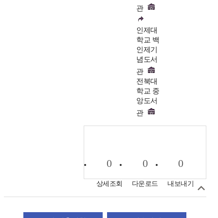
관
인제대
학교 백
인제기
념도서
관
전북대
학교 중
앙도서
관
0
0
0
상세조회
다운로드
내보내기