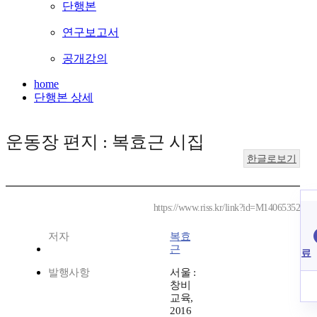
단행본
연구보고서
공개강의
home
단행본 상세
운동장 편지 : 복효근 시집
한글로보기
https://www.riss.kr/link?id=M14065352
저자
복효
근
료
발행사항
서울 :
창비
교육,
2016