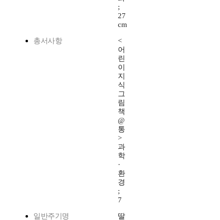
;
27
cm
총서사항
<
어
린
이
지
식
그
림
책
@
통
>
과
학
·
환
경
;
7
일반주기명
딸