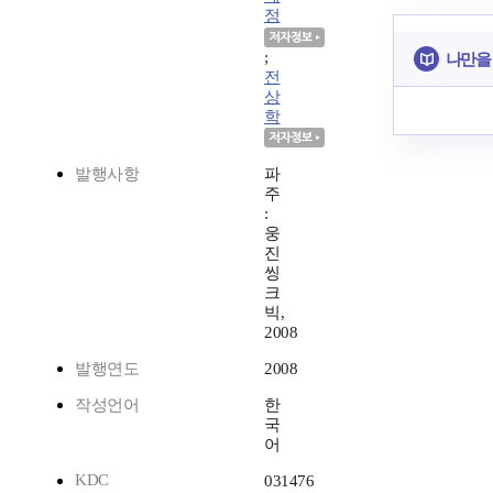
정
;
나만을
전
상
학
발행사항
파
주
:
웅
진
씽
크
빅,
2008
발행연도
2008
작성언어
한
국
어
KDC
031476