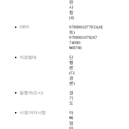
판
사
항
(4)
ISBN
9788901077833(세
트)
9788901078267
74080:
₩8700
자료형태
단
행
본
(다
권
본)
발행국(도시)
경
기
도
서명/저자사항
아
빠
엄
마