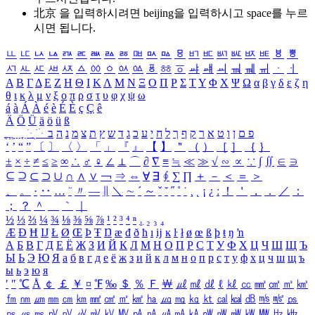
北京 을 입력하시려면
beijing
을 입력하시고 space를 누르
시면 됩니다.
ㅥ
ㅦ
ㅧ
ㅨ
ㅩ
ㅪ
ㅫ
ㅬ
ㅭ
ㅮ
ㅯ
ㅰ
ㅱ
ㅲ
ㅳ
ㅴ
ㅵ
ㅶ
ㅷ
ㅸ
ㅹ
ㅺ
ㅻ
ㅼ
ㅽ
ㅾ
ㅿ
ㆀ
ㆁ
ㆂ
ㆃ
ㆄ
ㆅ
ㆆ
ㆇ
ㆈ
ㆉ
ㆊ
ㆋ
ㆌ
ㆍ
ㆎ
Α
Β
Γ
Δ
Ε
Ζ
Η
Θ
Ι
Κ
Λ
Μ
Ν
Ξ
Ο
Π
Ρ
Σ
Τ
Υ
Φ
Χ
Ψ
Ω
α
β
γ
δ
ε
ζ
η
θ
ι
κ
λ
μ
ν
ξ
ο
π
ρ
σ
τ
υ
φ
χ
ψ
ω
á
à
Á
À
é
è
É
È
ç
Ç
ê
Ä
Ö
Ü
ä
ö
ü
ß
ְ
ֳ
ֲ
ֱ
ָ
ַ
ֵ
ֶ
ִ
ֹ
ּ
ֻ
ׂ
ׁ
ּ
ב
ה
נ
מ
צ
ת
ץ
ש
ד
ג
כ
ע
י
ח
ל
ך
ף
ק
ר
א
ט
ו
ן
ם
פ
‘
’
“
”
〔
〕
〈
〉
「
」
『
』
【
】
＂
（
）
［
］
｛
｝
±
×
÷
≠
≤
≥
∞
∴
♂
♀
∠
⊥
⌒
∂
∇
≡
≒
≪
≫
√
∽
∝
∵
∫
∬
∈
∋
⊆
⊇
⊂
⊃
∪
∩
∧
∨
￢
⇒
⇔
∀
∃
∮
∑
∏
＋
－
＜
＝
＞
、
。
·
‥
…
¨
〃
―
∥
＼
∼
´
～
ˇ
˘
˝
˚
˙
¸
˛
¡
¿
ː
！
＇
，
．
／
：
；
？
＾
＿
｀
｜
½
⅓
⅔
¼
¾
⅛
⅜
⅝
⅞
¹
²
³
⁴
ⁿ
₁
₂
₃
₄
Æ
Ð
Ħ
Ĳ
Ł
Ø
Œ
Þ
Ŧ
Ŋ
æ
đ
ð
ħ
ı
ĳ
ĸ
ŀ
ł
ø
œ
ß
þ
ŧ
ŋ
ŉ
А
Б
В
Г
Д
Е
Ё
Ж
З
И
Й
К
Л
М
Н
О
П
Р
С
Т
У
Ф
Х
Ц
Ч
Ш
Щ
Ъ
Ы
Ь
Э
Ю
Я
а
б
в
г
д
е
ё
ж
з
и
й
к
л
м
н
о
п
р
с
т
у
ф
х
ц
ч
ш
щ
ъ
ы
ь
э
ю
я
′
″
℃
Å
￠
￡
￥
¤
℉
‰
＄
％
Ｆ
￦
㎕
㎖
㎗
ℓ
㎘
㏄
㎣
㎤
㎥
㎦
㎙
㎚
㎛
㎜
㎝
㎞
㎟
㎠
㎡
㎢
㏊
㎍
㎎
㎏
㏏
㎈
㎉
㏈
㎧
㎨
㎰
㎱
㎲
㎳
㎴
㎵
㎶
㎷
㎸
㎹
㎀
㎁
㎂
㎃
㎄
㎺
㎻
㎽
㎾
㎿
㎐
㎑