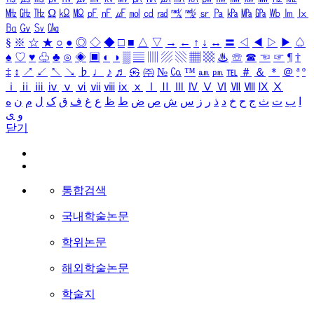
㎒
㎓
㎔
Ω
㏀
㏁
㎊
㎋
㎌
㏖
㏅
㎭
㎮
㎯
㏛
㎩
㎪
㎫
㎬
㏝
㏐
㏓
㏃
㏉
㏜
㏆
§
※
☆
★
○
●
◎
◇
◆
□
■
△
▽
→
←
↑
↓
↔
〓
◁
◀
▷
▶
♤
♠
♡
♥
♧
♣
⊙
◈
▣
◐
◑
▒
▤
▥
▨
▧
▦
▩
♨
☏
☎
☜
☞
¶
†
‡
↕
↗
↙
↖
↘
♭
♩
♪
♬
㉿
㈜
№
㏇
™
㏂
㏘
℡
＃
＆
＊
＠
ª
º
ⅰ
ⅱ
ⅲ
ⅳ
ⅴ
ⅵ
ⅶ
ⅷ
ⅸ
ⅹ
Ⅰ
Ⅱ
Ⅲ
Ⅳ
Ⅴ
Ⅵ
Ⅶ
Ⅷ
Ⅸ
Ⅹ
ا
ب
ت
ث
ج
ح
خ
د
ذ
ر
ز
س
ش
ص
ض
ط
ظ
ع
غ
ف
ق
ک
ل
م
ن
ه
و
ی
닫기
통합검색
국내학술논문
학위논문
해외학술논문
학술지