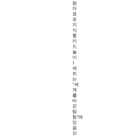
림
자
료
로
지
식
통
카
드
놀
이
1
세
트
는
"세
계
를
바
꾼
탐
험"에
있
음
감