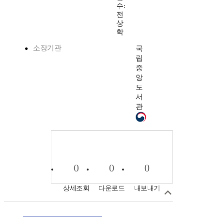
수:
전
상
학
소장기관
국
립
중
앙
도
서
관
0
0
0
상세조회
다운로드
내보내기