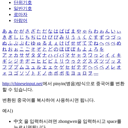
단위기호
일반기호
로마자
아랍어
あ
ぁ
か
が
さ
ざ
た
だ
な
は
ば
ぱ
ま
や
ゃ
ら
わ
ゎ
ん
い
ぃ
き
ぎ
し
じ
ち
ぢ
に
ひ
び
ぴ
み
り
う
ぅ
く
ぐ
す
ず
つ
づ
っ
ぬ
ふ
ぶ
ぷ
む
ゆ
ゅ
る
え
ぇ
け
げ
せ
ぜ
て
で
ね
へ
べ
ぺ
め
れ
お
ぉ
こ
ご
そ
ぞ
と
ど
の
ほ
ぼ
ぽ
も
よ
ょ
ろ
を
ア
ァ
カ
サ
ザ
タ
ダ
ナ
ハ
バ
パ
マ
ヤ
ャ
ラ
ワ
ヮ
ン
イ
ィ
キ
ギ
シ
ジ
チ
ヂ
ニ
ヒ
ビ
ピ
ミ
リ
ウ
ゥ
ク
グ
ス
ズ
ツ
ヅ
ッ
ヌ
フ
ブ
プ
ム
ユ
ュ
ル
エ
ェ
ケ
ゲ
セ
ゼ
テ
デ
ヘ
ベ
ペ
メ
レ
オ
ォ
コ
ゴ
ソ
ゾ
ト
ド
ノ
ホ
ボ
ポ
モ
ヨ
ョ
ロ
ヲ
―
http://chineseinput.net/
에서 pinyin(병음)방식으로 중국어를 변환
할 수 있습니다.
변환된 중국어를 복사하여 사용하시면 됩니다.
예시)
中文 을 입력하시려면
zhongwen
을 입력하시고 space를
누르시면됩니다.