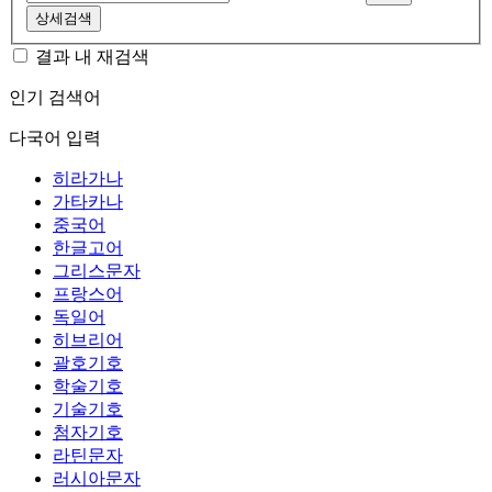
상세검색
결과 내 재검색
인기 검색어
다국어 입력
히라가나
가타카나
중국어
한글고어
그리스문자
프랑스어
독일어
히브리어
괄호기호
학술기호
기술기호
첨자기호
라틴문자
러시아문자