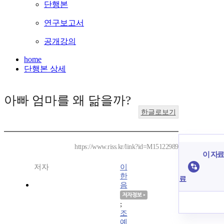
단행본
연구보고서
공개강의
home
단행본 상세
아빠 엄마를 왜 닮을까?
한글로보기
https://www.riss.kr/link?id=M15122989
이 자료
저자
이
한
료
음
;
조
예