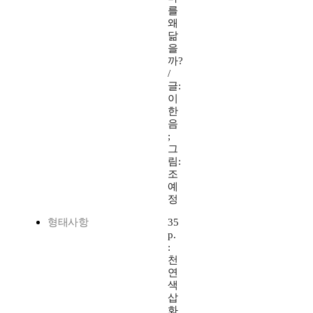
를
왜
닮
을
까?
/
글:
이
한
음
;
그
림:
조
예
정
형태사항
35
p.
:
천
연
색
삽
화