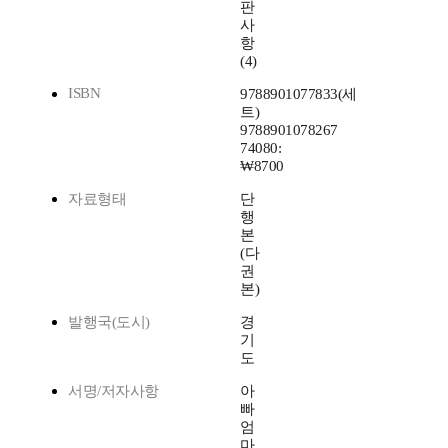
판
사
항
(4)
ISBN
9788901077833(세
트)
9788901078267
74080:
₩8700
자료형태
단
행
본
(다
권
본)
발행국(도시)
경
기
도
서명/저자사항
아
빠
엄
마