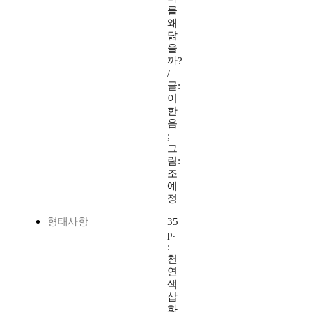
를
왜
닮
을
까?
/
글:
이
한
음
;
그
림:
조
예
정
형태사항
35
p.
:
천
연
색
삽
화