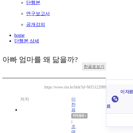
단행본
연구보고서
공개강의
home
단행본 상세
아빠 엄마를 왜 닮을까?
한글로보기
https://www.riss.kr/link?id=M15122989
이 자료
저자
이
한
료
음
;
조
예