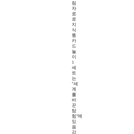
림
자
료
로
지
식
통
카
드
놀
이
1
세
트
는
"세
계
를
바
꾼
탐
험"에
있
음
감