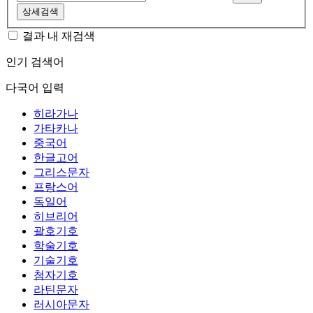
상세검색
결과 내 재검색
인기 검색어
다국어 입력
히라가나
가타카나
중국어
한글고어
그리스문자
프랑스어
독일어
히브리어
괄호기호
학술기호
기술기호
첨자기호
라틴문자
러시아문자