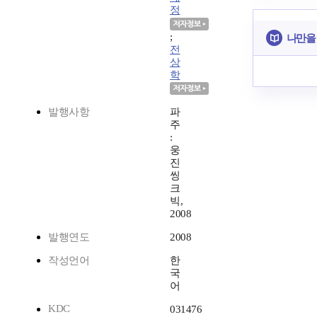
정
;
나만을
전
상
학
발행사항
파
주
:
웅
진
씽
크
빅,
2008
발행연도
2008
작성언어
한
국
어
KDC
031476