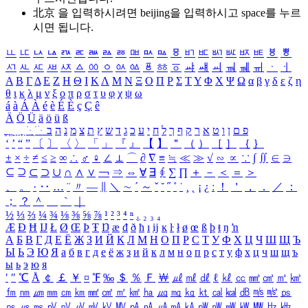
北京 을 입력하시려면
beijing
을 입력하시고 space를 누르
시면 됩니다.
ㅥ
ㅦ
ㅧ
ㅨ
ㅩ
ㅪ
ㅫ
ㅬ
ㅭ
ㅮ
ㅯ
ㅰ
ㅱ
ㅲ
ㅳ
ㅴ
ㅵ
ㅶ
ㅷ
ㅸ
ㅹ
ㅺ
ㅻ
ㅼ
ㅽ
ㅾ
ㅿ
ㆀ
ㆁ
ㆂ
ㆃ
ㆄ
ㆅ
ㆆ
ㆇ
ㆈ
ㆉ
ㆊ
ㆋ
ㆌ
ㆍ
ㆎ
Α
Β
Γ
Δ
Ε
Ζ
Η
Θ
Ι
Κ
Λ
Μ
Ν
Ξ
Ο
Π
Ρ
Σ
Τ
Υ
Φ
Χ
Ψ
Ω
α
β
γ
δ
ε
ζ
η
θ
ι
κ
λ
μ
ν
ξ
ο
π
ρ
σ
τ
υ
φ
χ
ψ
ω
á
à
Á
À
é
è
É
È
ç
Ç
ê
Ä
Ö
Ü
ä
ö
ü
ß
ְ
ֳ
ֲ
ֱ
ָ
ַ
ֵ
ֶ
ִ
ֹ
ּ
ֻ
ׂ
ׁ
ּ
ב
ה
נ
מ
צ
ת
ץ
ש
ד
ג
כ
ע
י
ח
ל
ך
ף
ק
ר
א
ט
ו
ן
ם
פ
‘
’
“
”
〔
〕
〈
〉
「
」
『
』
【
】
＂
（
）
［
］
｛
｝
±
×
÷
≠
≤
≥
∞
∴
♂
♀
∠
⊥
⌒
∂
∇
≡
≒
≪
≫
√
∽
∝
∵
∫
∬
∈
∋
⊆
⊇
⊂
⊃
∪
∩
∧
∨
￢
⇒
⇔
∀
∃
∮
∑
∏
＋
－
＜
＝
＞
、
。
·
‥
…
¨
〃
―
∥
＼
∼
´
～
ˇ
˘
˝
˚
˙
¸
˛
¡
¿
ː
！
＇
，
．
／
：
；
？
＾
＿
｀
｜
½
⅓
⅔
¼
¾
⅛
⅜
⅝
⅞
¹
²
³
⁴
ⁿ
₁
₂
₃
₄
Æ
Ð
Ħ
Ĳ
Ł
Ø
Œ
Þ
Ŧ
Ŋ
æ
đ
ð
ħ
ı
ĳ
ĸ
ŀ
ł
ø
œ
ß
þ
ŧ
ŋ
ŉ
А
Б
В
Г
Д
Е
Ё
Ж
З
И
Й
К
Л
М
Н
О
П
Р
С
Т
У
Ф
Х
Ц
Ч
Ш
Щ
Ъ
Ы
Ь
Э
Ю
Я
а
б
в
г
д
е
ё
ж
з
и
й
к
л
м
н
о
п
р
с
т
у
ф
х
ц
ч
ш
щ
ъ
ы
ь
э
ю
я
′
″
℃
Å
￠
￡
￥
¤
℉
‰
＄
％
Ｆ
￦
㎕
㎖
㎗
ℓ
㎘
㏄
㎣
㎤
㎥
㎦
㎙
㎚
㎛
㎜
㎝
㎞
㎟
㎠
㎡
㎢
㏊
㎍
㎎
㎏
㏏
㎈
㎉
㏈
㎧
㎨
㎰
㎱
㎲
㎳
㎴
㎵
㎶
㎷
㎸
㎹
㎀
㎁
㎂
㎃
㎄
㎺
㎻
㎽
㎾
㎿
㎐
㎑