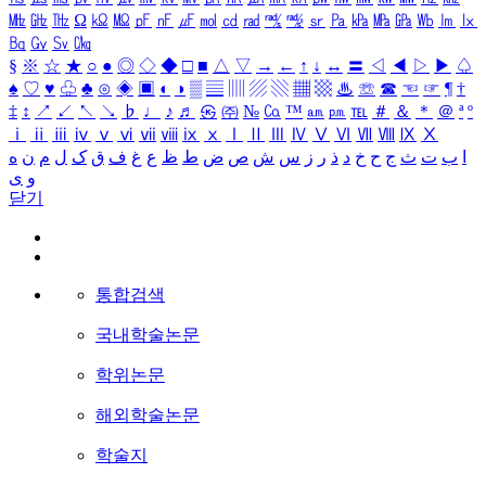
㎒
㎓
㎔
Ω
㏀
㏁
㎊
㎋
㎌
㏖
㏅
㎭
㎮
㎯
㏛
㎩
㎪
㎫
㎬
㏝
㏐
㏓
㏃
㏉
㏜
㏆
§
※
☆
★
○
●
◎
◇
◆
□
■
△
▽
→
←
↑
↓
↔
〓
◁
◀
▷
▶
♤
♠
♡
♥
♧
♣
⊙
◈
▣
◐
◑
▒
▤
▥
▨
▧
▦
▩
♨
☏
☎
☜
☞
¶
†
‡
↕
↗
↙
↖
↘
♭
♩
♪
♬
㉿
㈜
№
㏇
™
㏂
㏘
℡
＃
＆
＊
＠
ª
º
ⅰ
ⅱ
ⅲ
ⅳ
ⅴ
ⅵ
ⅶ
ⅷ
ⅸ
ⅹ
Ⅰ
Ⅱ
Ⅲ
Ⅳ
Ⅴ
Ⅵ
Ⅶ
Ⅷ
Ⅸ
Ⅹ
ا
ب
ت
ث
ج
ح
خ
د
ذ
ر
ز
س
ش
ص
ض
ط
ظ
ع
غ
ف
ق
ک
ل
م
ن
ه
و
ی
닫기
통합검색
국내학술논문
학위논문
해외학술논문
학술지