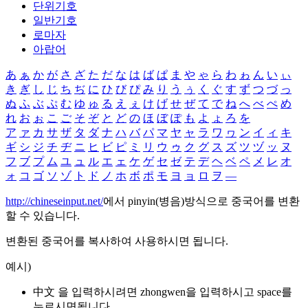
단위기호
일반기호
로마자
아랍어
あ
ぁ
か
が
さ
ざ
た
だ
な
は
ば
ぱ
ま
や
ゃ
ら
わ
ゎ
ん
い
ぃ
き
ぎ
し
じ
ち
ぢ
に
ひ
び
ぴ
み
り
う
ぅ
く
ぐ
す
ず
つ
づ
っ
ぬ
ふ
ぶ
ぷ
む
ゆ
ゅ
る
え
ぇ
け
げ
せ
ぜ
て
で
ね
へ
べ
ぺ
め
れ
お
ぉ
こ
ご
そ
ぞ
と
ど
の
ほ
ぼ
ぽ
も
よ
ょ
ろ
を
ア
ァ
カ
サ
ザ
タ
ダ
ナ
ハ
バ
パ
マ
ヤ
ャ
ラ
ワ
ヮ
ン
イ
ィ
キ
ギ
シ
ジ
チ
ヂ
ニ
ヒ
ビ
ピ
ミ
リ
ウ
ゥ
ク
グ
ス
ズ
ツ
ヅ
ッ
ヌ
フ
ブ
プ
ム
ユ
ュ
ル
エ
ェ
ケ
ゲ
セ
ゼ
テ
デ
ヘ
ベ
ペ
メ
レ
オ
ォ
コ
ゴ
ソ
ゾ
ト
ド
ノ
ホ
ボ
ポ
モ
ヨ
ョ
ロ
ヲ
―
http://chineseinput.net/
에서 pinyin(병음)방식으로 중국어를 변환
할 수 있습니다.
변환된 중국어를 복사하여 사용하시면 됩니다.
예시)
中文 을 입력하시려면
zhongwen
을 입력하시고 space를
누르시면됩니다.