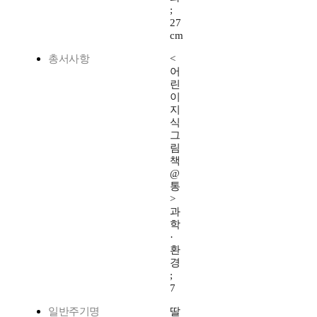
;
27
cm
총서사항
<
어
린
이
지
식
그
림
책
@
통
>
과
학
·
환
경
;
7
일반주기명
딸