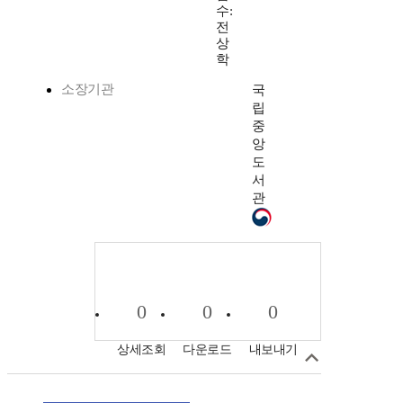
수:
전
상
학
소장기관
국
립
중
앙
도
서
관
0
0
0
상세조회
다운로드
내보내기