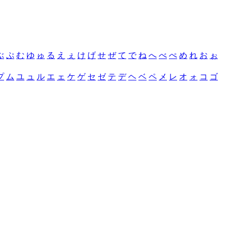
ぶ
ぷ
む
ゆ
ゅ
る
え
ぇ
け
げ
せ
ぜ
て
で
ね
へ
べ
ぺ
め
れ
お
ぉ
プ
ム
ユ
ュ
ル
エ
ェ
ケ
ゲ
セ
ゼ
テ
デ
ヘ
ベ
ペ
メ
レ
オ
ォ
コ
ゴ