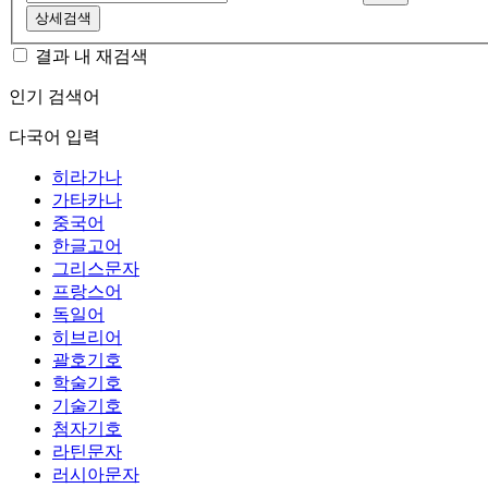
상세검색
결과 내 재검색
인기 검색어
다국어 입력
히라가나
가타카나
중국어
한글고어
그리스문자
프랑스어
독일어
히브리어
괄호기호
학술기호
기술기호
첨자기호
라틴문자
러시아문자