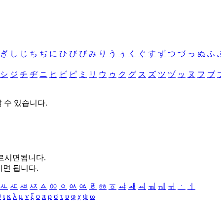
ぎ
し
じ
ち
ぢ
に
ひ
び
ぴ
み
り
う
ぅ
く
ぐ
す
ず
つ
づ
っ
ぬ
ふ
シ
ジ
チ
ヂ
ニ
ヒ
ビ
ピ
ミ
リ
ウ
ゥ
ク
グ
ス
ズ
ツ
ヅ
ッ
ヌ
フ
ブ
할 수 있습니다.
누르시면됩니다.
시면 됩니다.
ㅻ
ㅼ
ㅽ
ㅾ
ㅿ
ㆀ
ㆁ
ㆂ
ㆃ
ㆄ
ㆅ
ㆆ
ㆇ
ㆈ
ㆉ
ㆊ
ㆋ
ㆌ
ㆍ
ㆎ
θ
ι
κ
λ
μ
ν
ξ
ο
π
ρ
σ
τ
υ
φ
χ
ψ
ω