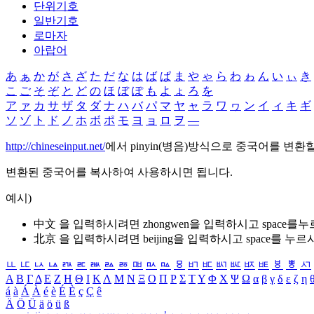
단위기호
일반기호
로마자
아랍어
あ
ぁ
か
が
さ
ざ
た
だ
な
は
ば
ぱ
ま
や
ゃ
ら
わ
ゎ
ん
い
ぃ
き
こ
ご
そ
ぞ
と
ど
の
ほ
ぼ
ぽ
も
よ
ょ
ろ
を
ア
ァ
カ
サ
ザ
タ
ダ
ナ
ハ
バ
パ
マ
ヤ
ャ
ラ
ワ
ヮ
ン
イ
ィ
キ
ギ
ソ
ゾ
ト
ド
ノ
ホ
ボ
ポ
モ
ヨ
ョ
ロ
ヲ
―
http://chineseinput.net/
에서 pinyin(병음)방식으로 중국어를 변환
변환된 중국어를 복사하여 사용하시면 됩니다.
예시)
中文 을 입력하시려면
zhongwen
을 입력하시고 space를
北京 을 입력하시려면
beijing
을 입력하시고 space를 누르
ㅥ
ㅦ
ㅧ
ㅨ
ㅩ
ㅪ
ㅫ
ㅬ
ㅭ
ㅮ
ㅯ
ㅰ
ㅱ
ㅲ
ㅳ
ㅴ
ㅵ
ㅶ
ㅷ
ㅸ
ㅹ
ㅺ
Α
Β
Γ
Δ
Ε
Ζ
Η
Θ
Ι
Κ
Λ
Μ
Ν
Ξ
Ο
Π
Ρ
Σ
Τ
Υ
Φ
Χ
Ψ
Ω
α
β
γ
δ
ε
ζ
η
á
à
Á
À
é
è
É
È
ç
Ç
ê
Ä
Ö
Ü
ä
ö
ü
ß