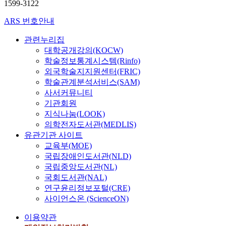
가),
1599-3122
이
은
ARS 번호안내
미
(플
관련누리집
룻),
대학공개강의(KOCW)
조
학술정보통계시스템(Rinfo)
윤
외국학술지지원센터(FRIC)
조
학술관계분석서비스(SAM)
(소
사서커뮤니티
프
라
기관회원
노)
지식나눔(LOOK)
의학전자도서관(MEDLIS)
유관기관 사이트
교육부(MOE)
국립장애인도서관(NLD)
국립중앙도서관(NL)
국회도서관(NAL)
연구윤리정보포털(CRE)
사이언스온 (ScienceON)
이용약관