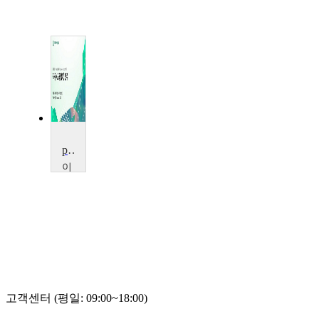
project21AND Workshop & Concert
이
화
여
자
대
학
교
김
지
향
(작
고객센터 (평일: 09:00~18:00)
곡