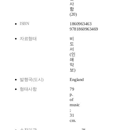
사
항
(20)
ISBN
1860963463
9781860963469
자료형태
비
도
서
(인
쇄
악
보)
발행국(도시)
England
형태사항
79
p.
of
music
;
31
cm.