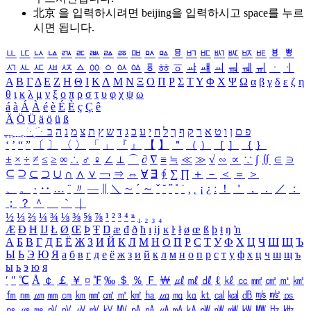
北京 을 입력하시려면
beijing
을 입력하시고 space를 누르
시면 됩니다.
ㅥ
ㅦ
ㅧ
ㅨ
ㅩ
ㅪ
ㅫ
ㅬ
ㅭ
ㅮ
ㅯ
ㅰ
ㅱ
ㅲ
ㅳ
ㅴ
ㅵ
ㅶ
ㅷ
ㅸ
ㅹ
ㅺ
ㅻ
ㅼ
ㅽ
ㅾ
ㅿ
ㆀ
ㆁ
ㆂ
ㆃ
ㆄ
ㆅ
ㆆ
ㆇ
ㆈ
ㆉ
ㆊ
ㆋ
ㆌ
ㆍ
ㆎ
Α
Β
Γ
Δ
Ε
Ζ
Η
Θ
Ι
Κ
Λ
Μ
Ν
Ξ
Ο
Π
Ρ
Σ
Τ
Υ
Φ
Χ
Ψ
Ω
α
β
γ
δ
ε
ζ
η
θ
ι
κ
λ
μ
ν
ξ
ο
π
ρ
σ
τ
υ
φ
χ
ψ
ω
á
à
Á
À
é
è
É
È
ç
Ç
ê
Ä
Ö
Ü
ä
ö
ü
ß
ְ
ֳ
ֲ
ֱ
ָ
ַ
ֵ
ֶ
ִ
ֹ
ּ
ֻ
ׂ
ׁ
ּ
ב
ה
נ
מ
צ
ת
ץ
ש
ד
ג
כ
ע
י
ח
ל
ך
ף
ק
ר
א
ט
ו
ן
ם
פ
‘
’
“
”
〔
〕
〈
〉
「
」
『
』
【
】
＂
（
）
［
］
｛
｝
±
×
÷
≠
≤
≥
∞
∴
♂
♀
∠
⊥
⌒
∂
∇
≡
≒
≪
≫
√
∽
∝
∵
∫
∬
∈
∋
⊆
⊇
⊂
⊃
∪
∩
∧
∨
￢
⇒
⇔
∀
∃
∮
∑
∏
＋
－
＜
＝
＞
、
。
·
‥
…
¨
〃
―
∥
＼
∼
´
～
ˇ
˘
˝
˚
˙
¸
˛
¡
¿
ː
！
＇
，
．
／
：
；
？
＾
＿
｀
｜
½
⅓
⅔
¼
¾
⅛
⅜
⅝
⅞
¹
²
³
⁴
ⁿ
₁
₂
₃
₄
Æ
Ð
Ħ
Ĳ
Ł
Ø
Œ
Þ
Ŧ
Ŋ
æ
đ
ð
ħ
ı
ĳ
ĸ
ŀ
ł
ø
œ
ß
þ
ŧ
ŋ
ŉ
А
Б
В
Г
Д
Е
Ё
Ж
З
И
Й
К
Л
М
Н
О
П
Р
С
Т
У
Ф
Х
Ц
Ч
Ш
Щ
Ъ
Ы
Ь
Э
Ю
Я
а
б
в
г
д
е
ё
ж
з
и
й
к
л
м
н
о
п
р
с
т
у
ф
х
ц
ч
ш
щ
ъ
ы
ь
э
ю
я
′
″
℃
Å
￠
￡
￥
¤
℉
‰
＄
％
Ｆ
￦
㎕
㎖
㎗
ℓ
㎘
㏄
㎣
㎤
㎥
㎦
㎙
㎚
㎛
㎜
㎝
㎞
㎟
㎠
㎡
㎢
㏊
㎍
㎎
㎏
㏏
㎈
㎉
㏈
㎧
㎨
㎰
㎱
㎲
㎳
㎴
㎵
㎶
㎷
㎸
㎹
㎀
㎁
㎂
㎃
㎄
㎺
㎻
㎽
㎾
㎿
㎐
㎑