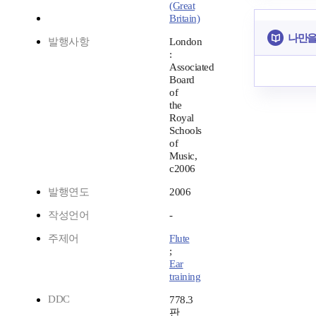
(Great
Britain)
나만을
발행사항
London
:
Associated
Board
of
the
Royal
Schools
of
Music,
c2006
발행연도
2006
작성언어
-
주제어
Flute
;
Ear
training
DDC
778.3
판