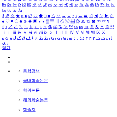
㎒
㎓
㎔
Ω
㏀
㏁
㎊
㎋
㎌
㏖
㏅
㎭
㎮
㎯
㏛
㎩
㎪
㎫
㎬
㏝
㏐
㏓
㏃
㏉
㏜
㏆
§
※
☆
★
○
●
◎
◇
◆
□
■
△
▽
→
←
↑
↓
↔
〓
◁
◀
▷
▶
♤
♠
♡
♥
♧
♣
⊙
◈
▣
◐
◑
▒
▤
▥
▨
▧
▦
▩
♨
☏
☎
☜
☞
¶
†
‡
↕
↗
↙
↖
↘
♭
♩
♪
♬
㉿
㈜
№
㏇
™
㏂
㏘
℡
＃
＆
＊
＠
ª
º
ⅰ
ⅱ
ⅲ
ⅳ
ⅴ
ⅵ
ⅶ
ⅷ
ⅸ
ⅹ
Ⅰ
Ⅱ
Ⅲ
Ⅳ
Ⅴ
Ⅵ
Ⅶ
Ⅷ
Ⅸ
Ⅹ
ا
ب
ت
ث
ج
ح
خ
د
ذ
ر
ز
س
ش
ص
ض
ط
ظ
ع
غ
ف
ق
ک
ل
م
ن
ه
و
ی
닫기
통합검색
국내학술논문
학위논문
해외학술논문
학술지