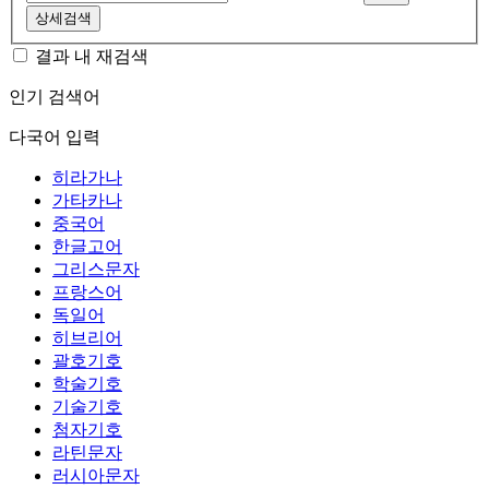
상세검색
결과 내 재검색
인기 검색어
다국어 입력
히라가나
가타카나
중국어
한글고어
그리스문자
프랑스어
독일어
히브리어
괄호기호
학술기호
기술기호
첨자기호
라틴문자
러시아문자