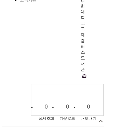
소장기관
경
희
대
학
교
국
제
캠
퍼
스
도
서
관
0
0
0
상세조회
다운로드
내보내기