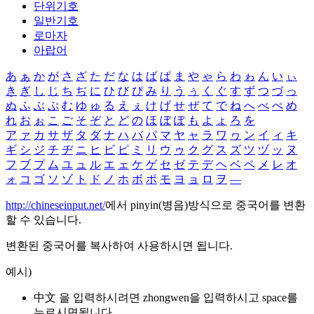
단위기호
일반기호
로마자
아랍어
あ
ぁ
か
が
さ
ざ
た
だ
な
は
ば
ぱ
ま
や
ゃ
ら
わ
ゎ
ん
い
ぃ
き
ぎ
し
じ
ち
ぢ
に
ひ
び
ぴ
み
り
う
ぅ
く
ぐ
す
ず
つ
づ
っ
ぬ
ふ
ぶ
ぷ
む
ゆ
ゅ
る
え
ぇ
け
げ
せ
ぜ
て
で
ね
へ
べ
ぺ
め
れ
お
ぉ
こ
ご
そ
ぞ
と
ど
の
ほ
ぼ
ぽ
も
よ
ょ
ろ
を
ア
ァ
カ
サ
ザ
タ
ダ
ナ
ハ
バ
パ
マ
ヤ
ャ
ラ
ワ
ヮ
ン
イ
ィ
キ
ギ
シ
ジ
チ
ヂ
ニ
ヒ
ビ
ピ
ミ
リ
ウ
ゥ
ク
グ
ス
ズ
ツ
ヅ
ッ
ヌ
フ
ブ
プ
ム
ユ
ュ
ル
エ
ェ
ケ
ゲ
セ
ゼ
テ
デ
ヘ
ベ
ペ
メ
レ
オ
ォ
コ
ゴ
ソ
ゾ
ト
ド
ノ
ホ
ボ
ポ
モ
ヨ
ョ
ロ
ヲ
―
http://chineseinput.net/
에서 pinyin(병음)방식으로 중국어를 변환
할 수 있습니다.
변환된 중국어를 복사하여 사용하시면 됩니다.
예시)
中文 을 입력하시려면
zhongwen
을 입력하시고 space를
누르시면됩니다.