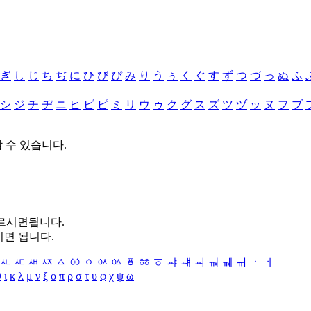
ぎ
し
じ
ち
ぢ
に
ひ
び
ぴ
み
り
う
ぅ
く
ぐ
す
ず
つ
づ
っ
ぬ
ふ
シ
ジ
チ
ヂ
ニ
ヒ
ビ
ピ
ミ
リ
ウ
ゥ
ク
グ
ス
ズ
ツ
ヅ
ッ
ヌ
フ
ブ
할 수 있습니다.
누르시면됩니다.
시면 됩니다.
ㅻ
ㅼ
ㅽ
ㅾ
ㅿ
ㆀ
ㆁ
ㆂ
ㆃ
ㆄ
ㆅ
ㆆ
ㆇ
ㆈ
ㆉ
ㆊ
ㆋ
ㆌ
ㆍ
ㆎ
θ
ι
κ
λ
μ
ν
ξ
ο
π
ρ
σ
τ
υ
φ
χ
ψ
ω