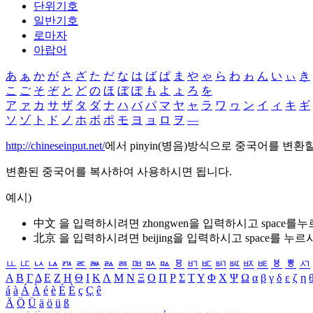
단위기호
일반기호
로마자
아랍어
あ
ぁ
か
が
さ
ざ
た
だ
な
は
ば
ぱ
ま
や
ゃ
ら
わ
ゎ
ん
い
ぃ
き
こ
ご
そ
ぞ
と
ど
の
ほ
ぼ
ぽ
も
よ
ょ
ろ
を
ア
ァ
カ
サ
ザ
タ
ダ
ナ
ハ
バ
パ
マ
ヤ
ャ
ラ
ワ
ヮ
ン
イ
ィ
キ
ギ
ソ
ゾ
ト
ド
ノ
ホ
ボ
ポ
モ
ヨ
ョ
ロ
ヲ
―
http://chineseinput.net/
에서 pinyin(병음)방식으로 중국어를 변환
변환된 중국어를 복사하여 사용하시면 됩니다.
예시)
中文 을 입력하시려면
zhongwen
을 입력하시고 space를
北京 을 입력하시려면
beijing
을 입력하시고 space를 누르
ㅥ
ㅦ
ㅧ
ㅨ
ㅩ
ㅪ
ㅫ
ㅬ
ㅭ
ㅮ
ㅯ
ㅰ
ㅱ
ㅲ
ㅳ
ㅴ
ㅵ
ㅶ
ㅷ
ㅸ
ㅹ
ㅺ
Α
Β
Γ
Δ
Ε
Ζ
Η
Θ
Ι
Κ
Λ
Μ
Ν
Ξ
Ο
Π
Ρ
Σ
Τ
Υ
Φ
Χ
Ψ
Ω
α
β
γ
δ
ε
ζ
η
á
à
Á
À
é
è
É
È
ç
Ç
ê
Ä
Ö
Ü
ä
ö
ü
ß