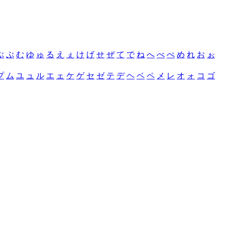
ぶ
ぷ
む
ゆ
ゅ
る
え
ぇ
け
げ
せ
ぜ
て
で
ね
へ
べ
ぺ
め
れ
お
ぉ
プ
ム
ユ
ュ
ル
エ
ェ
ケ
ゲ
セ
ゼ
テ
デ
ヘ
ベ
ペ
メ
レ
オ
ォ
コ
ゴ