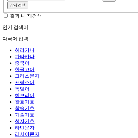
상세검색
결과 내 재검색
인기 검색어
다국어 입력
히라가나
가타카나
중국어
한글고어
그리스문자
프랑스어
독일어
히브리어
괄호기호
학술기호
기술기호
첨자기호
라틴문자
러시아문자