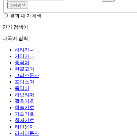
상세검색
결과 내 재검색
인기 검색어
다국어 입력
히라가나
가타카나
중국어
한글고어
그리스문자
프랑스어
독일어
히브리어
괄호기호
학술기호
기술기호
첨자기호
라틴문자
러시아문자