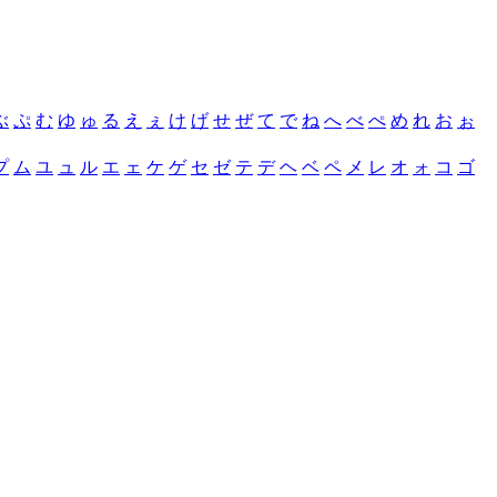
ぶ
ぷ
む
ゆ
ゅ
る
え
ぇ
け
げ
せ
ぜ
て
で
ね
へ
べ
ぺ
め
れ
お
ぉ
プ
ム
ユ
ュ
ル
エ
ェ
ケ
ゲ
セ
ゼ
テ
デ
ヘ
ベ
ペ
メ
レ
オ
ォ
コ
ゴ