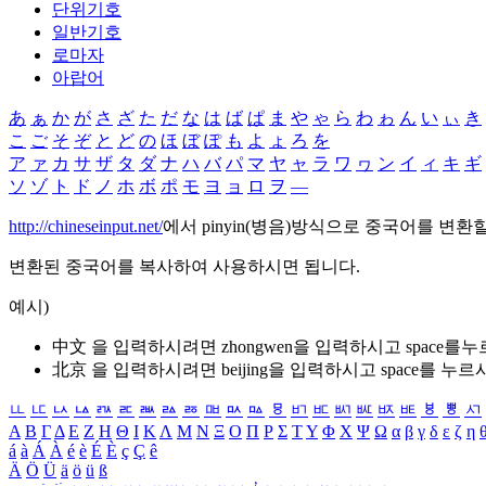
단위기호
일반기호
로마자
아랍어
あ
ぁ
か
が
さ
ざ
た
だ
な
は
ば
ぱ
ま
や
ゃ
ら
わ
ゎ
ん
い
ぃ
き
こ
ご
そ
ぞ
と
ど
の
ほ
ぼ
ぽ
も
よ
ょ
ろ
を
ア
ァ
カ
サ
ザ
タ
ダ
ナ
ハ
バ
パ
マ
ヤ
ャ
ラ
ワ
ヮ
ン
イ
ィ
キ
ギ
ソ
ゾ
ト
ド
ノ
ホ
ボ
ポ
モ
ヨ
ョ
ロ
ヲ
―
http://chineseinput.net/
에서 pinyin(병음)방식으로 중국어를 변환
변환된 중국어를 복사하여 사용하시면 됩니다.
예시)
中文 을 입력하시려면
zhongwen
을 입력하시고 space를
北京 을 입력하시려면
beijing
을 입력하시고 space를 누르
ㅥ
ㅦ
ㅧ
ㅨ
ㅩ
ㅪ
ㅫ
ㅬ
ㅭ
ㅮ
ㅯ
ㅰ
ㅱ
ㅲ
ㅳ
ㅴ
ㅵ
ㅶ
ㅷ
ㅸ
ㅹ
ㅺ
Α
Β
Γ
Δ
Ε
Ζ
Η
Θ
Ι
Κ
Λ
Μ
Ν
Ξ
Ο
Π
Ρ
Σ
Τ
Υ
Φ
Χ
Ψ
Ω
α
β
γ
δ
ε
ζ
η
á
à
Á
À
é
è
É
È
ç
Ç
ê
Ä
Ö
Ü
ä
ö
ü
ß