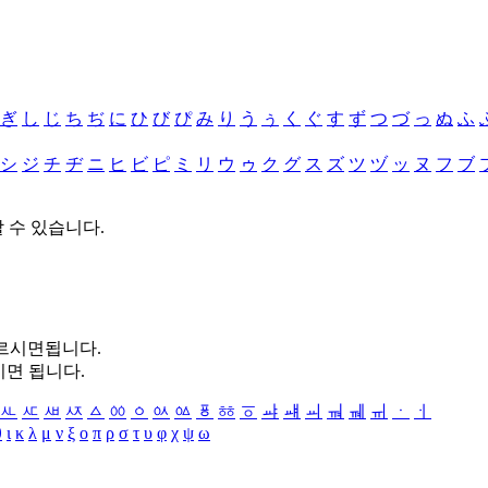
ぎ
し
じ
ち
ぢ
に
ひ
び
ぴ
み
り
う
ぅ
く
ぐ
す
ず
つ
づ
っ
ぬ
ふ
シ
ジ
チ
ヂ
ニ
ヒ
ビ
ピ
ミ
リ
ウ
ゥ
ク
グ
ス
ズ
ツ
ヅ
ッ
ヌ
フ
ブ
할 수 있습니다.
누르시면됩니다.
시면 됩니다.
ㅻ
ㅼ
ㅽ
ㅾ
ㅿ
ㆀ
ㆁ
ㆂ
ㆃ
ㆄ
ㆅ
ㆆ
ㆇ
ㆈ
ㆉ
ㆊ
ㆋ
ㆌ
ㆍ
ㆎ
θ
ι
κ
λ
μ
ν
ξ
ο
π
ρ
σ
τ
υ
φ
χ
ψ
ω