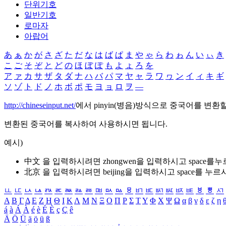
단위기호
일반기호
로마자
아랍어
あ
ぁ
か
が
さ
ざ
た
だ
な
は
ば
ぱ
ま
や
ゃ
ら
わ
ゎ
ん
い
ぃ
き
こ
ご
そ
ぞ
と
ど
の
ほ
ぼ
ぽ
も
よ
ょ
ろ
を
ア
ァ
カ
サ
ザ
タ
ダ
ナ
ハ
バ
パ
マ
ヤ
ャ
ラ
ワ
ヮ
ン
イ
ィ
キ
ギ
ソ
ゾ
ト
ド
ノ
ホ
ボ
ポ
モ
ヨ
ョ
ロ
ヲ
―
http://chineseinput.net/
에서 pinyin(병음)방식으로 중국어를 변환
변환된 중국어를 복사하여 사용하시면 됩니다.
예시)
中文 을 입력하시려면
zhongwen
을 입력하시고 space를
北京 을 입력하시려면
beijing
을 입력하시고 space를 누르
ㅥ
ㅦ
ㅧ
ㅨ
ㅩ
ㅪ
ㅫ
ㅬ
ㅭ
ㅮ
ㅯ
ㅰ
ㅱ
ㅲ
ㅳ
ㅴ
ㅵ
ㅶ
ㅷ
ㅸ
ㅹ
ㅺ
Α
Β
Γ
Δ
Ε
Ζ
Η
Θ
Ι
Κ
Λ
Μ
Ν
Ξ
Ο
Π
Ρ
Σ
Τ
Υ
Φ
Χ
Ψ
Ω
α
β
γ
δ
ε
ζ
η
á
à
Á
À
é
è
É
È
ç
Ç
ê
Ä
Ö
Ü
ä
ö
ü
ß