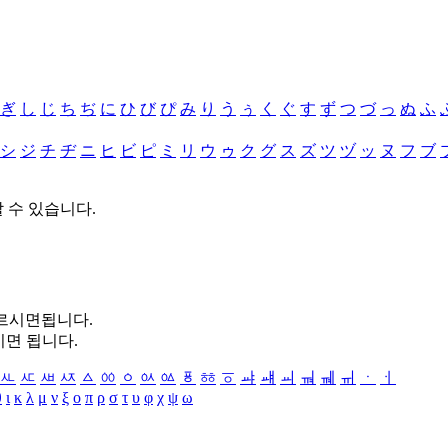
ぎ
し
じ
ち
ぢ
に
ひ
び
ぴ
み
り
う
ぅ
く
ぐ
す
ず
つ
づ
っ
ぬ
ふ
シ
ジ
チ
ヂ
ニ
ヒ
ビ
ピ
ミ
リ
ウ
ゥ
ク
グ
ス
ズ
ツ
ヅ
ッ
ヌ
フ
ブ
할 수 있습니다.
누르시면됩니다.
시면 됩니다.
ㅻ
ㅼ
ㅽ
ㅾ
ㅿ
ㆀ
ㆁ
ㆂ
ㆃ
ㆄ
ㆅ
ㆆ
ㆇ
ㆈ
ㆉ
ㆊ
ㆋ
ㆌ
ㆍ
ㆎ
θ
ι
κ
λ
μ
ν
ξ
ο
π
ρ
σ
τ
υ
φ
χ
ψ
ω