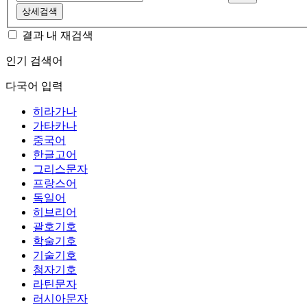
상세검색
결과 내 재검색
인기 검색어
다국어 입력
히라가나
가타카나
중국어
한글고어
그리스문자
프랑스어
독일어
히브리어
괄호기호
학술기호
기술기호
첨자기호
라틴문자
러시아문자