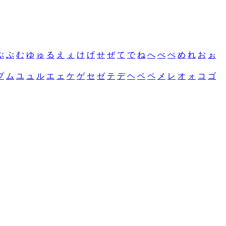
ぶ
ぷ
む
ゆ
ゅ
る
え
ぇ
け
げ
せ
ぜ
て
で
ね
へ
べ
ぺ
め
れ
お
ぉ
プ
ム
ユ
ュ
ル
エ
ェ
ケ
ゲ
セ
ゼ
テ
デ
ヘ
ベ
ペ
メ
レ
オ
ォ
コ
ゴ