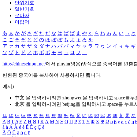
단위기호
일반기호
로마자
아랍어
あ
ぁ
か
が
さ
ざ
た
だ
な
は
ば
ぱ
ま
や
ゃ
ら
わ
ゎ
ん
い
ぃ
き
こ
ご
そ
ぞ
と
ど
の
ほ
ぼ
ぽ
も
よ
ょ
ろ
を
ア
ァ
カ
サ
ザ
タ
ダ
ナ
ハ
バ
パ
マ
ヤ
ャ
ラ
ワ
ヮ
ン
イ
ィ
キ
ギ
ソ
ゾ
ト
ド
ノ
ホ
ボ
ポ
モ
ヨ
ョ
ロ
ヲ
―
http://chineseinput.net/
에서 pinyin(병음)방식으로 중국어를 변환
변환된 중국어를 복사하여 사용하시면 됩니다.
예시)
中文 을 입력하시려면
zhongwen
을 입력하시고 space를
北京 을 입력하시려면
beijing
을 입력하시고 space를 누르
ㅥ
ㅦ
ㅧ
ㅨ
ㅩ
ㅪ
ㅫ
ㅬ
ㅭ
ㅮ
ㅯ
ㅰ
ㅱ
ㅲ
ㅳ
ㅴ
ㅵ
ㅶ
ㅷ
ㅸ
ㅹ
ㅺ
Α
Β
Γ
Δ
Ε
Ζ
Η
Θ
Ι
Κ
Λ
Μ
Ν
Ξ
Ο
Π
Ρ
Σ
Τ
Υ
Φ
Χ
Ψ
Ω
α
β
γ
δ
ε
ζ
η
á
à
Á
À
é
è
É
È
ç
Ç
ê
Ä
Ö
Ü
ä
ö
ü
ß