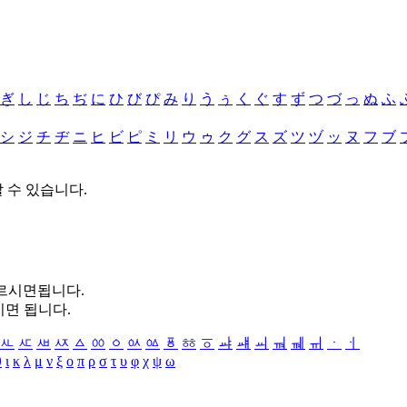
ぎ
し
じ
ち
ぢ
に
ひ
び
ぴ
み
り
う
ぅ
く
ぐ
す
ず
つ
づ
っ
ぬ
ふ
シ
ジ
チ
ヂ
ニ
ヒ
ビ
ピ
ミ
リ
ウ
ゥ
ク
グ
ス
ズ
ツ
ヅ
ッ
ヌ
フ
ブ
할 수 있습니다.
누르시면됩니다.
시면 됩니다.
ㅻ
ㅼ
ㅽ
ㅾ
ㅿ
ㆀ
ㆁ
ㆂ
ㆃ
ㆄ
ㆅ
ㆆ
ㆇ
ㆈ
ㆉ
ㆊ
ㆋ
ㆌ
ㆍ
ㆎ
θ
ι
κ
λ
μ
ν
ξ
ο
π
ρ
σ
τ
υ
φ
χ
ψ
ω