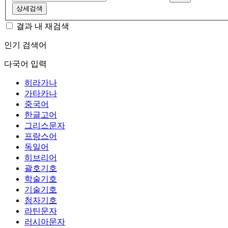
상세검색
결과 내 재검색
인기 검색어
다국어 입력
히라가나
가타카나
중국어
한글고어
그리스문자
프랑스어
독일어
히브리어
괄호기호
학술기호
기술기호
첨자기호
라틴문자
러시아문자