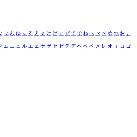
ぶ
ぷ
む
ゆ
ゅ
る
え
ぇ
け
げ
せ
ぜ
て
で
ね
へ
べ
ぺ
め
れ
お
ぉ
プ
ム
ユ
ュ
ル
エ
ェ
ケ
ゲ
セ
ゼ
テ
デ
ヘ
ベ
ペ
メ
レ
オ
ォ
コ
ゴ