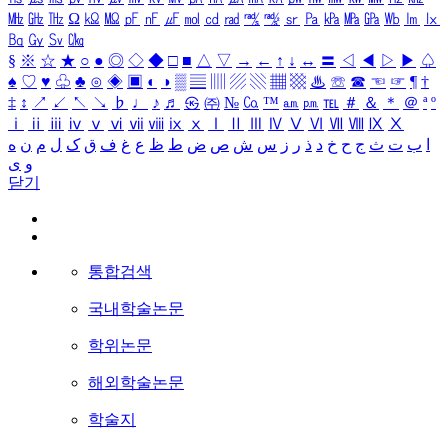
㎒
㎓
㎔
Ω
㏀
㏁
㎊
㎋
㎌
㏖
㏅
㎭
㎮
㎯
㏛
㎩
㎪
㎫
㎬
㏝
㏐
㏓
㏃
㏉
㏜
㏆
§
※
☆
★
○
●
◎
◇
◆
□
■
△
▽
→
←
↑
↓
↔
〓
◁
◀
▷
▶
♤
♠
♡
♥
♧
♣
⊙
◈
▣
◐
◑
▒
▤
▥
▨
▧
▦
▩
♨
☏
☎
☜
☞
¶
†
‡
↕
↗
↙
↖
↘
♭
♩
♪
♬
㉿
㈜
№
㏇
™
㏂
㏘
℡
＃
＆
＊
＠
ª
º
ⅰ
ⅱ
ⅲ
ⅳ
ⅴ
ⅵ
ⅶ
ⅷ
ⅸ
ⅹ
Ⅰ
Ⅱ
Ⅲ
Ⅳ
Ⅴ
Ⅵ
Ⅶ
Ⅷ
Ⅸ
Ⅹ
ا
ب
ت
ث
ج
ح
خ
د
ذ
ر
ز
س
ش
ص
ض
ط
ظ
ع
غ
ف
ق
ک
ل
م
ن
ه
و
ی
닫기
통합검색
국내학술논문
학위논문
해외학술논문
학술지