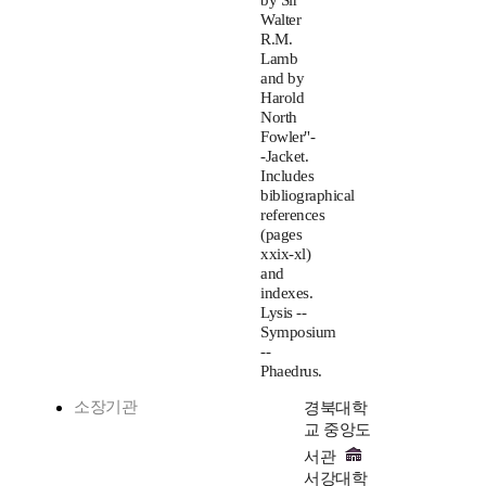
by Sir
Walter
R.M.
Lamb
and by
Harold
North
Fowler"-
-Jacket.
Includes
bibliographical
references
(pages
xxix-xl)
and
indexes.
Lysis --
Symposium
--
Phaedrus.
소장기관
경북대학
교 중앙도
서관
서강대학