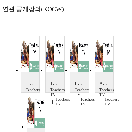
연관 공개강의(KOCW)
Tough Love: The Return
Tough Love: In Brief
Love 'Em or Loathe 'Em
Ancient Greece: Planning a Scheme of Work
Teachers
Teachers
Teachers
Teachers
TV
TV
TV
TV
Teachers
Teachers
Teachers
Teachers
TV
TV
TV
TV