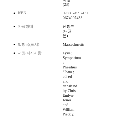
(23)
ISBN
9780674997431
0674997433
자료형태
단행본
(다권
본)
발행국(도시)
Massachusetts
서명/저자사항
Lysis ;
Symposium
;
Phaedrus
/ Plato ;
edited
and
translated
by Chris
Emlyn-
Jones
and
William
Preddy.