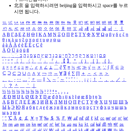
北京 을 입력하시려면
beijing
을 입력하시고 space를 누르
시면 됩니다.
ㅥ
ㅦ
ㅧ
ㅨ
ㅩ
ㅪ
ㅫ
ㅬ
ㅭ
ㅮ
ㅯ
ㅰ
ㅱ
ㅲ
ㅳ
ㅴ
ㅵ
ㅶ
ㅷ
ㅸ
ㅹ
ㅺ
ㅻ
ㅼ
ㅽ
ㅾ
ㅿ
ㆀ
ㆁ
ㆂ
ㆃ
ㆄ
ㆅ
ㆆ
ㆇ
ㆈ
ㆉ
ㆊ
ㆋ
ㆌ
ㆍ
ㆎ
Α
Β
Γ
Δ
Ε
Ζ
Η
Θ
Ι
Κ
Λ
Μ
Ν
Ξ
Ο
Π
Ρ
Σ
Τ
Υ
Φ
Χ
Ψ
Ω
α
β
γ
δ
ε
ζ
η
θ
ι
κ
λ
μ
ν
ξ
ο
π
ρ
σ
τ
υ
φ
χ
ψ
ω
á
à
Á
À
é
è
É
È
ç
Ç
ê
Ä
Ö
Ü
ä
ö
ü
ß
ְ
ֳ
ֲ
ֱ
ָ
ַ
ֵ
ֶ
ִ
ֹ
ּ
ֻ
ׂ
ׁ
ּ
ב
ה
נ
מ
צ
ת
ץ
ש
ד
ג
כ
ע
י
ח
ל
ך
ף
ק
ר
א
ט
ו
ן
ם
פ
‘
’
“
”
〔
〕
〈
〉
「
」
『
』
【
】
＂
（
）
［
］
｛
｝
±
×
÷
≠
≤
≥
∞
∴
♂
♀
∠
⊥
⌒
∂
∇
≡
≒
≪
≫
√
∽
∝
∵
∫
∬
∈
∋
⊆
⊇
⊂
⊃
∪
∩
∧
∨
￢
⇒
⇔
∀
∃
∮
∑
∏
＋
－
＜
＝
＞
、
。
·
‥
…
¨
〃
―
∥
＼
∼
´
～
ˇ
˘
˝
˚
˙
¸
˛
¡
¿
ː
！
＇
，
．
／
：
；
？
＾
＿
｀
｜
½
⅓
⅔
¼
¾
⅛
⅜
⅝
⅞
¹
²
³
⁴
ⁿ
₁
₂
₃
₄
Æ
Ð
Ħ
Ĳ
Ł
Ø
Œ
Þ
Ŧ
Ŋ
æ
đ
ð
ħ
ı
ĳ
ĸ
ŀ
ł
ø
œ
ß
þ
ŧ
ŋ
ŉ
А
Б
В
Г
Д
Е
Ё
Ж
З
И
Й
К
Л
М
Н
О
П
Р
С
Т
У
Ф
Х
Ц
Ч
Ш
Щ
Ъ
Ы
Ь
Э
Ю
Я
а
б
в
г
д
е
ё
ж
з
и
й
к
л
м
н
о
п
р
с
т
у
ф
х
ц
ч
ш
щ
ъ
ы
ь
э
ю
я
′
″
℃
Å
￠
￡
￥
¤
℉
‰
＄
％
Ｆ
￦
㎕
㎖
㎗
ℓ
㎘
㏄
㎣
㎤
㎥
㎦
㎙
㎚
㎛
㎜
㎝
㎞
㎟
㎠
㎡
㎢
㏊
㎍
㎎
㎏
㏏
㎈
㎉
㏈
㎧
㎨
㎰
㎱
㎲
㎳
㎴
㎵
㎶
㎷
㎸
㎹
㎀
㎁
㎂
㎃
㎄
㎺
㎻
㎽
㎾
㎿
㎐
㎑