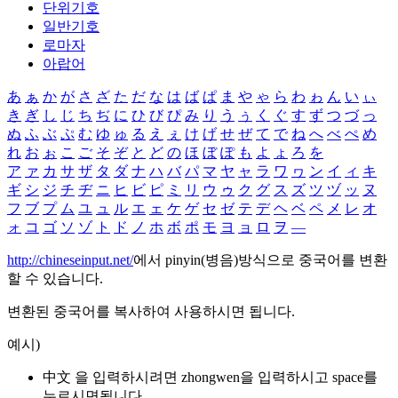
단위기호
일반기호
로마자
아랍어
あ
ぁ
か
が
さ
ざ
た
だ
な
は
ば
ぱ
ま
や
ゃ
ら
わ
ゎ
ん
い
ぃ
き
ぎ
し
じ
ち
ぢ
に
ひ
び
ぴ
み
り
う
ぅ
く
ぐ
す
ず
つ
づ
っ
ぬ
ふ
ぶ
ぷ
む
ゆ
ゅ
る
え
ぇ
け
げ
せ
ぜ
て
で
ね
へ
べ
ぺ
め
れ
お
ぉ
こ
ご
そ
ぞ
と
ど
の
ほ
ぼ
ぽ
も
よ
ょ
ろ
を
ア
ァ
カ
サ
ザ
タ
ダ
ナ
ハ
バ
パ
マ
ヤ
ャ
ラ
ワ
ヮ
ン
イ
ィ
キ
ギ
シ
ジ
チ
ヂ
ニ
ヒ
ビ
ピ
ミ
リ
ウ
ゥ
ク
グ
ス
ズ
ツ
ヅ
ッ
ヌ
フ
ブ
プ
ム
ユ
ュ
ル
エ
ェ
ケ
ゲ
セ
ゼ
テ
デ
ヘ
ベ
ペ
メ
レ
オ
ォ
コ
ゴ
ソ
ゾ
ト
ド
ノ
ホ
ボ
ポ
モ
ヨ
ョ
ロ
ヲ
―
http://chineseinput.net/
에서 pinyin(병음)방식으로 중국어를 변환
할 수 있습니다.
변환된 중국어를 복사하여 사용하시면 됩니다.
예시)
中文 을 입력하시려면
zhongwen
을 입력하시고 space를
누르시면됩니다.