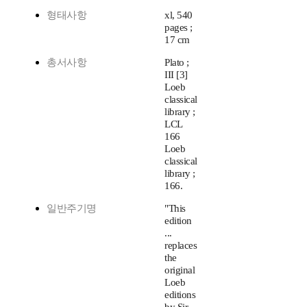
형태사항
xl, 540
pages ;
17 cm
총서사항
Plato ;
III [3]
Loeb
classical
library ;
LCL
166
Loeb
classical
library ;
166.
일반주기명
"This
edition
...
replaces
the
original
Loeb
editions