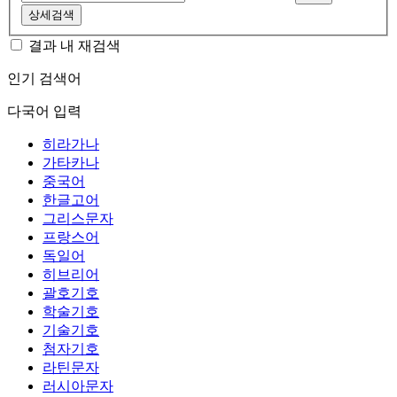
상세검색
결과 내 재검색
인기 검색어
다국어 입력
히라가나
가타카나
중국어
한글고어
그리스문자
프랑스어
독일어
히브리어
괄호기호
학술기호
기술기호
첨자기호
라틴문자
러시아문자