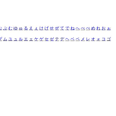
ぶ
ぷ
む
ゆ
ゅ
る
え
ぇ
け
げ
せ
ぜ
て
で
ね
へ
べ
ぺ
め
れ
お
ぉ
プ
ム
ユ
ュ
ル
エ
ェ
ケ
ゲ
セ
ゼ
テ
デ
ヘ
ベ
ペ
メ
レ
オ
ォ
コ
ゴ