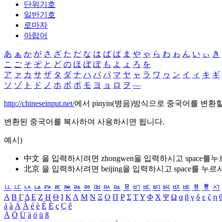
단위기호
일반기호
로마자
아랍어
あ
ぁ
か
が
さ
ざ
た
だ
な
は
ば
ぱ
ま
や
ゃ
ら
わ
ゎ
ん
い
ぃ
き
こ
ご
そ
ぞ
と
ど
の
ほ
ぼ
ぽ
も
よ
ょ
ろ
を
ア
ァ
カ
サ
ザ
タ
ダ
ナ
ハ
バ
パ
マ
ヤ
ャ
ラ
ワ
ヮ
ン
イ
ィ
キ
ギ
ソ
ゾ
ト
ド
ノ
ホ
ボ
ポ
モ
ヨ
ョ
ロ
ヲ
―
http://chineseinput.net/
에서 pinyin(병음)방식으로 중국어를 변환
변환된 중국어를 복사하여 사용하시면 됩니다.
예시)
中文 을 입력하시려면
zhongwen
을 입력하시고 space를
北京 을 입력하시려면
beijing
을 입력하시고 space를 누르
ㅥ
ㅦ
ㅧ
ㅨ
ㅩ
ㅪ
ㅫ
ㅬ
ㅭ
ㅮ
ㅯ
ㅰ
ㅱ
ㅲ
ㅳ
ㅴ
ㅵ
ㅶ
ㅷ
ㅸ
ㅹ
ㅺ
Α
Β
Γ
Δ
Ε
Ζ
Η
Θ
Ι
Κ
Λ
Μ
Ν
Ξ
Ο
Π
Ρ
Σ
Τ
Υ
Φ
Χ
Ψ
Ω
α
β
γ
δ
ε
ζ
η
á
à
Á
À
é
è
É
È
ç
Ç
ê
Ä
Ö
Ü
ä
ö
ü
ß