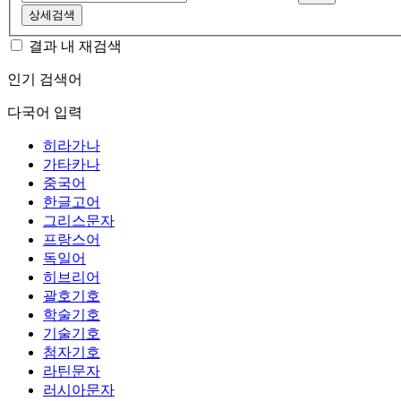
상세검색
결과 내 재검색
인기 검색어
다국어 입력
히라가나
가타카나
중국어
한글고어
그리스문자
프랑스어
독일어
히브리어
괄호기호
학술기호
기술기호
첨자기호
라틴문자
러시아문자