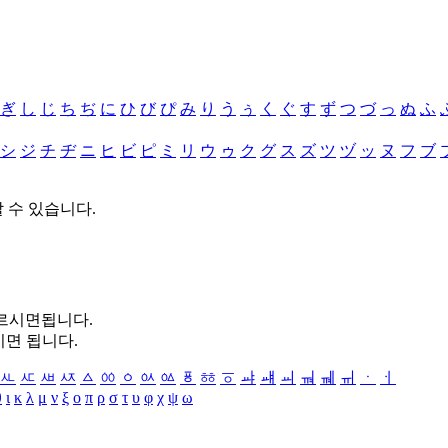
ぎ
し
じ
ち
ぢ
に
ひ
び
ぴ
み
り
う
ぅ
く
ぐ
す
ず
つ
づ
っ
ぬ
ふ
シ
ジ
チ
ヂ
ニ
ヒ
ビ
ピ
ミ
リ
ウ
ゥ
ク
グ
ス
ズ
ツ
ヅ
ッ
ヌ
フ
ブ
할 수 있습니다.
누르시면됩니다.
시면 됩니다.
ㅻ
ㅼ
ㅽ
ㅾ
ㅿ
ㆀ
ㆁ
ㆂ
ㆃ
ㆄ
ㆅ
ㆆ
ㆇ
ㆈ
ㆉ
ㆊ
ㆋ
ㆌ
ㆍ
ㆎ
θ
ι
κ
λ
μ
ν
ξ
ο
π
ρ
σ
τ
υ
φ
χ
ψ
ω