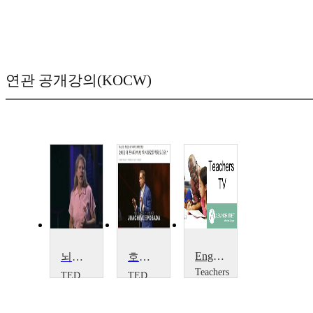
연관 공개강의(KOCW)
Engaging with a Difficult Text: Dr Faustus
뇌졸중으로 새로운 사실을 발견한 질 볼트 테일러 박사
호아킴 데 포사다 박사: 마시멜로를 먹지 말아라.
Teachers
TED
TED
TV
Jill
Joachim
Teachers
Bolte
de
TV
Taylor
Posada