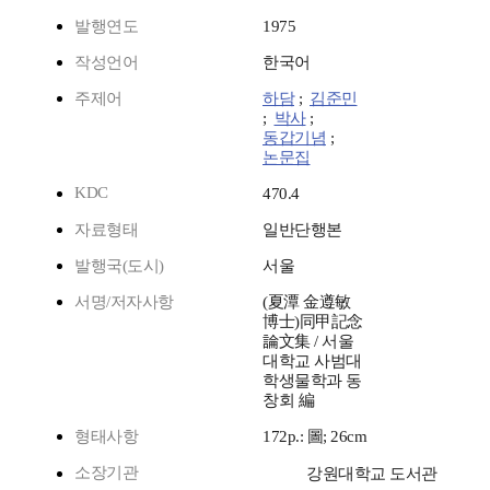
발행연도
1975
작성언어
한국어
주제어
하담
;
김준민
;
박사
;
동갑기념
;
논문집
KDC
470.4
자료형태
일반단행본
발행국(도시)
서울
서명/저자사항
(夏潭 金遵敏
博士)同甲記念
論文集 / 서울
대학교 사범대
학생물학과 동
창회 編
형태사항
172p.: 圖; 26cm
소장기관
강원대학교 도서관