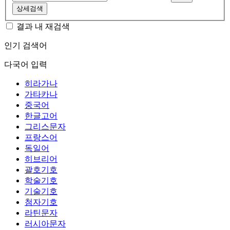
상세검색
결과 내 재검색
인기 검색어
다국어 입력
히라가나
가타카나
중국어
한글고어
그리스문자
프랑스어
독일어
히브리어
괄호기호
학술기호
기술기호
첨자기호
라틴문자
러시아문자