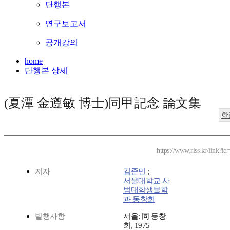
단행본
연구보고서
공개강의
home
단행본 상세
(夏潭 金遵敏 博士)同甲記念 論文集
한
https://www.riss.kr/link?
저자
김준민
;
서울대학교 사
범대학생물학
과 동창회
발행사항
서울: 同 동창
회, 1975