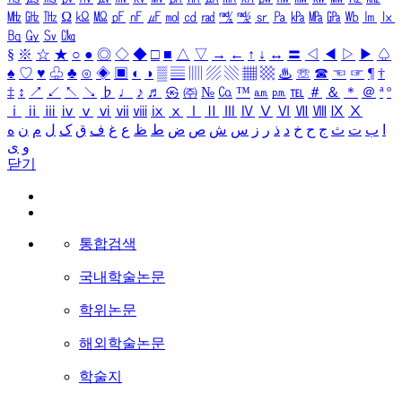
㎒
㎓
㎔
Ω
㏀
㏁
㎊
㎋
㎌
㏖
㏅
㎭
㎮
㎯
㏛
㎩
㎪
㎫
㎬
㏝
㏐
㏓
㏃
㏉
㏜
㏆
§
※
☆
★
○
●
◎
◇
◆
□
■
△
▽
→
←
↑
↓
↔
〓
◁
◀
▷
▶
♤
♠
♡
♥
♧
♣
⊙
◈
▣
◐
◑
▒
▤
▥
▨
▧
▦
▩
♨
☏
☎
☜
☞
¶
†
‡
↕
↗
↙
↖
↘
♭
♩
♪
♬
㉿
㈜
№
㏇
™
㏂
㏘
℡
＃
＆
＊
＠
ª
º
ⅰ
ⅱ
ⅲ
ⅳ
ⅴ
ⅵ
ⅶ
ⅷ
ⅸ
ⅹ
Ⅰ
Ⅱ
Ⅲ
Ⅳ
Ⅴ
Ⅵ
Ⅶ
Ⅷ
Ⅸ
Ⅹ
ا
ب
ت
ث
ج
ح
خ
د
ذ
ر
ز
س
ش
ص
ض
ط
ظ
ع
غ
ف
ق
ک
ل
م
ن
ه
و
ی
닫기
통합검색
국내학술논문
학위논문
해외학술논문
학술지