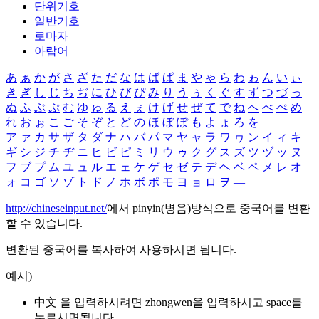
단위기호
일반기호
로마자
아랍어
あ
ぁ
か
が
さ
ざ
た
だ
な
は
ば
ぱ
ま
や
ゃ
ら
わ
ゎ
ん
い
ぃ
き
ぎ
し
じ
ち
ぢ
に
ひ
び
ぴ
み
り
う
ぅ
く
ぐ
す
ず
つ
づ
っ
ぬ
ふ
ぶ
ぷ
む
ゆ
ゅ
る
え
ぇ
け
げ
せ
ぜ
て
で
ね
へ
べ
ぺ
め
れ
お
ぉ
こ
ご
そ
ぞ
と
ど
の
ほ
ぼ
ぽ
も
よ
ょ
ろ
を
ア
ァ
カ
サ
ザ
タ
ダ
ナ
ハ
バ
パ
マ
ヤ
ャ
ラ
ワ
ヮ
ン
イ
ィ
キ
ギ
シ
ジ
チ
ヂ
ニ
ヒ
ビ
ピ
ミ
リ
ウ
ゥ
ク
グ
ス
ズ
ツ
ヅ
ッ
ヌ
フ
ブ
プ
ム
ユ
ュ
ル
エ
ェ
ケ
ゲ
セ
ゼ
テ
デ
ヘ
ベ
ペ
メ
レ
オ
ォ
コ
ゴ
ソ
ゾ
ト
ド
ノ
ホ
ボ
ポ
モ
ヨ
ョ
ロ
ヲ
―
http://chineseinput.net/
에서 pinyin(병음)방식으로 중국어를 변환
할 수 있습니다.
변환된 중국어를 복사하여 사용하시면 됩니다.
예시)
中文 을 입력하시려면
zhongwen
을 입력하시고 space를
누르시면됩니다.