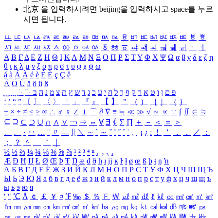
北京 을 입력하시려면
beijing
을 입력하시고 space를 누르
시면 됩니다.
ㅥ
ㅦ
ㅧ
ㅨ
ㅩ
ㅪ
ㅫ
ㅬ
ㅭ
ㅮ
ㅯ
ㅰ
ㅱ
ㅲ
ㅳ
ㅴ
ㅵ
ㅶ
ㅷ
ㅸ
ㅹ
ㅺ
ㅻ
ㅼ
ㅽ
ㅾ
ㅿ
ㆀ
ㆁ
ㆂ
ㆃ
ㆄ
ㆅ
ㆆ
ㆇ
ㆈ
ㆉ
ㆊ
ㆋ
ㆌ
ㆍ
ㆎ
Α
Β
Γ
Δ
Ε
Ζ
Η
Θ
Ι
Κ
Λ
Μ
Ν
Ξ
Ο
Π
Ρ
Σ
Τ
Υ
Φ
Χ
Ψ
Ω
α
β
γ
δ
ε
ζ
η
θ
ι
κ
λ
μ
ν
ξ
ο
π
ρ
σ
τ
υ
φ
χ
ψ
ω
á
à
Á
À
é
è
É
È
ç
Ç
ê
Ä
Ö
Ü
ä
ö
ü
ß
ְ
ֳ
ֲ
ֱ
ָ
ַ
ֵ
ֶ
ִ
ֹ
ּ
ֻ
ׂ
ׁ
ּ
ב
ה
נ
מ
צ
ת
ץ
ש
ד
ג
כ
ע
י
ח
ל
ך
ף
ק
ר
א
ט
ו
ן
ם
פ
‘
’
“
”
〔
〕
〈
〉
「
」
『
』
【
】
＂
（
）
［
］
｛
｝
±
×
÷
≠
≤
≥
∞
∴
♂
♀
∠
⊥
⌒
∂
∇
≡
≒
≪
≫
√
∽
∝
∵
∫
∬
∈
∋
⊆
⊇
⊂
⊃
∪
∩
∧
∨
￢
⇒
⇔
∀
∃
∮
∑
∏
＋
－
＜
＝
＞
、
。
·
‥
…
¨
〃
―
∥
＼
∼
´
～
ˇ
˘
˝
˚
˙
¸
˛
¡
¿
ː
！
＇
，
．
／
：
；
？
＾
＿
｀
｜
½
⅓
⅔
¼
¾
⅛
⅜
⅝
⅞
¹
²
³
⁴
ⁿ
₁
₂
₃
₄
Æ
Ð
Ħ
Ĳ
Ł
Ø
Œ
Þ
Ŧ
Ŋ
æ
đ
ð
ħ
ı
ĳ
ĸ
ŀ
ł
ø
œ
ß
þ
ŧ
ŋ
ŉ
А
Б
В
Г
Д
Е
Ё
Ж
З
И
Й
К
Л
М
Н
О
П
Р
С
Т
У
Ф
Х
Ц
Ч
Ш
Щ
Ъ
Ы
Ь
Э
Ю
Я
а
б
в
г
д
е
ё
ж
з
и
й
к
л
м
н
о
п
р
с
т
у
ф
х
ц
ч
ш
щ
ъ
ы
ь
э
ю
я
′
″
℃
Å
￠
￡
￥
¤
℉
‰
＄
％
Ｆ
￦
㎕
㎖
㎗
ℓ
㎘
㏄
㎣
㎤
㎥
㎦
㎙
㎚
㎛
㎜
㎝
㎞
㎟
㎠
㎡
㎢
㏊
㎍
㎎
㎏
㏏
㎈
㎉
㏈
㎧
㎨
㎰
㎱
㎲
㎳
㎴
㎵
㎶
㎷
㎸
㎹
㎀
㎁
㎂
㎃
㎄
㎺
㎻
㎽
㎾
㎿
㎐
㎑