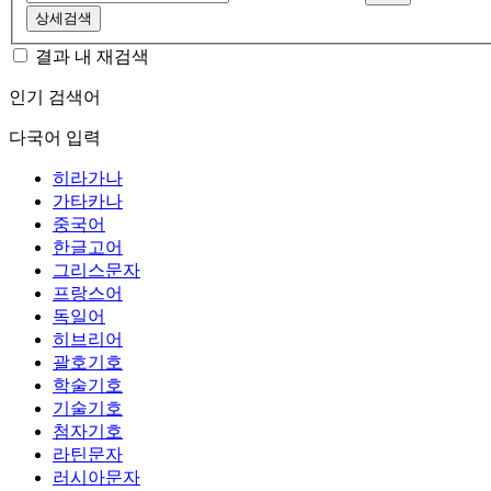
상세검색
결과 내 재검색
인기 검색어
다국어 입력
히라가나
가타카나
중국어
한글고어
그리스문자
프랑스어
독일어
히브리어
괄호기호
학술기호
기술기호
첨자기호
라틴문자
러시아문자