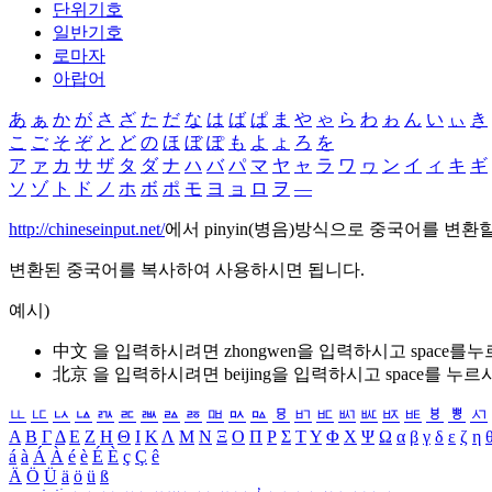
단위기호
일반기호
로마자
아랍어
あ
ぁ
か
が
さ
ざ
た
だ
な
は
ば
ぱ
ま
や
ゃ
ら
わ
ゎ
ん
い
ぃ
き
こ
ご
そ
ぞ
と
ど
の
ほ
ぼ
ぽ
も
よ
ょ
ろ
を
ア
ァ
カ
サ
ザ
タ
ダ
ナ
ハ
バ
パ
マ
ヤ
ャ
ラ
ワ
ヮ
ン
イ
ィ
キ
ギ
ソ
ゾ
ト
ド
ノ
ホ
ボ
ポ
モ
ヨ
ョ
ロ
ヲ
―
http://chineseinput.net/
에서 pinyin(병음)방식으로 중국어를 변환
변환된 중국어를 복사하여 사용하시면 됩니다.
예시)
中文 을 입력하시려면
zhongwen
을 입력하시고 space를
北京 을 입력하시려면
beijing
을 입력하시고 space를 누르
ㅥ
ㅦ
ㅧ
ㅨ
ㅩ
ㅪ
ㅫ
ㅬ
ㅭ
ㅮ
ㅯ
ㅰ
ㅱ
ㅲ
ㅳ
ㅴ
ㅵ
ㅶ
ㅷ
ㅸ
ㅹ
ㅺ
Α
Β
Γ
Δ
Ε
Ζ
Η
Θ
Ι
Κ
Λ
Μ
Ν
Ξ
Ο
Π
Ρ
Σ
Τ
Υ
Φ
Χ
Ψ
Ω
α
β
γ
δ
ε
ζ
η
á
à
Á
À
é
è
É
È
ç
Ç
ê
Ä
Ö
Ü
ä
ö
ü
ß