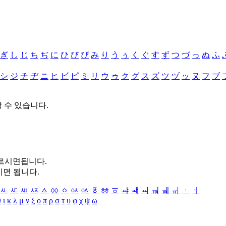
ぎ
し
じ
ち
ぢ
に
ひ
び
ぴ
み
り
う
ぅ
く
ぐ
す
ず
つ
づ
っ
ぬ
ふ
シ
ジ
チ
ヂ
ニ
ヒ
ビ
ピ
ミ
リ
ウ
ゥ
ク
グ
ス
ズ
ツ
ヅ
ッ
ヌ
フ
ブ
할 수 있습니다.
누르시면됩니다.
시면 됩니다.
ㅻ
ㅼ
ㅽ
ㅾ
ㅿ
ㆀ
ㆁ
ㆂ
ㆃ
ㆄ
ㆅ
ㆆ
ㆇ
ㆈ
ㆉ
ㆊ
ㆋ
ㆌ
ㆍ
ㆎ
θ
ι
κ
λ
μ
ν
ξ
ο
π
ρ
σ
τ
υ
φ
χ
ψ
ω