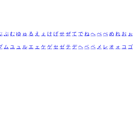
ぶ
ぷ
む
ゆ
ゅ
る
え
ぇ
け
げ
せ
ぜ
て
で
ね
へ
べ
ぺ
め
れ
お
ぉ
プ
ム
ユ
ュ
ル
エ
ェ
ケ
ゲ
セ
ゼ
テ
デ
ヘ
ベ
ペ
メ
レ
オ
ォ
コ
ゴ