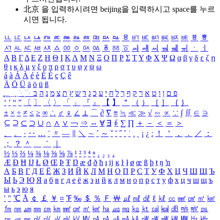
北京 을 입력하시려면
beijing
을 입력하시고 space를 누르
시면 됩니다.
ㅥ
ㅦ
ㅧ
ㅨ
ㅩ
ㅪ
ㅫ
ㅬ
ㅭ
ㅮ
ㅯ
ㅰ
ㅱ
ㅲ
ㅳ
ㅴ
ㅵ
ㅶ
ㅷ
ㅸ
ㅹ
ㅺ
ㅻ
ㅼ
ㅽ
ㅾ
ㅿ
ㆀ
ㆁ
ㆂ
ㆃ
ㆄ
ㆅ
ㆆ
ㆇ
ㆈ
ㆉ
ㆊ
ㆋ
ㆌ
ㆍ
ㆎ
Α
Β
Γ
Δ
Ε
Ζ
Η
Θ
Ι
Κ
Λ
Μ
Ν
Ξ
Ο
Π
Ρ
Σ
Τ
Υ
Φ
Χ
Ψ
Ω
α
β
γ
δ
ε
ζ
η
θ
ι
κ
λ
μ
ν
ξ
ο
π
ρ
σ
τ
υ
φ
χ
ψ
ω
á
à
Á
À
é
è
É
È
ç
Ç
ê
Ä
Ö
Ü
ä
ö
ü
ß
ְ
ֳ
ֲ
ֱ
ָ
ַ
ֵ
ֶ
ִ
ֹ
ּ
ֻ
ׂ
ׁ
ּ
ב
ה
נ
מ
צ
ת
ץ
ש
ד
ג
כ
ע
י
ח
ל
ך
ף
ק
ר
א
ט
ו
ן
ם
פ
‘
’
“
”
〔
〕
〈
〉
「
」
『
』
【
】
＂
（
）
［
］
｛
｝
±
×
÷
≠
≤
≥
∞
∴
♂
♀
∠
⊥
⌒
∂
∇
≡
≒
≪
≫
√
∽
∝
∵
∫
∬
∈
∋
⊆
⊇
⊂
⊃
∪
∩
∧
∨
￢
⇒
⇔
∀
∃
∮
∑
∏
＋
－
＜
＝
＞
、
。
·
‥
…
¨
〃
―
∥
＼
∼
´
～
ˇ
˘
˝
˚
˙
¸
˛
¡
¿
ː
！
＇
，
．
／
：
；
？
＾
＿
｀
｜
½
⅓
⅔
¼
¾
⅛
⅜
⅝
⅞
¹
²
³
⁴
ⁿ
₁
₂
₃
₄
Æ
Ð
Ħ
Ĳ
Ł
Ø
Œ
Þ
Ŧ
Ŋ
æ
đ
ð
ħ
ı
ĳ
ĸ
ŀ
ł
ø
œ
ß
þ
ŧ
ŋ
ŉ
А
Б
В
Г
Д
Е
Ё
Ж
З
И
Й
К
Л
М
Н
О
П
Р
С
Т
У
Ф
Х
Ц
Ч
Ш
Щ
Ъ
Ы
Ь
Э
Ю
Я
а
б
в
г
д
е
ё
ж
з
и
й
к
л
м
н
о
п
р
с
т
у
ф
х
ц
ч
ш
щ
ъ
ы
ь
э
ю
я
′
″
℃
Å
￠
￡
￥
¤
℉
‰
＄
％
Ｆ
￦
㎕
㎖
㎗
ℓ
㎘
㏄
㎣
㎤
㎥
㎦
㎙
㎚
㎛
㎜
㎝
㎞
㎟
㎠
㎡
㎢
㏊
㎍
㎎
㎏
㏏
㎈
㎉
㏈
㎧
㎨
㎰
㎱
㎲
㎳
㎴
㎵
㎶
㎷
㎸
㎹
㎀
㎁
㎂
㎃
㎄
㎺
㎻
㎽
㎾
㎿
㎐
㎑