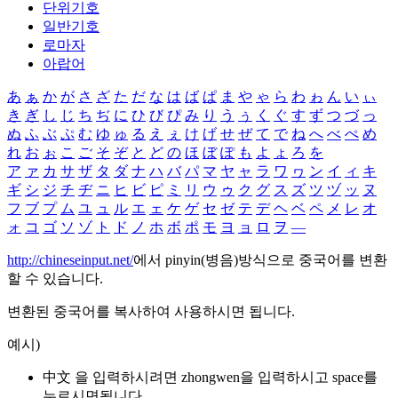
단위기호
일반기호
로마자
아랍어
あ
ぁ
か
が
さ
ざ
た
だ
な
は
ば
ぱ
ま
や
ゃ
ら
わ
ゎ
ん
い
ぃ
き
ぎ
し
じ
ち
ぢ
に
ひ
び
ぴ
み
り
う
ぅ
く
ぐ
す
ず
つ
づ
っ
ぬ
ふ
ぶ
ぷ
む
ゆ
ゅ
る
え
ぇ
け
げ
せ
ぜ
て
で
ね
へ
べ
ぺ
め
れ
お
ぉ
こ
ご
そ
ぞ
と
ど
の
ほ
ぼ
ぽ
も
よ
ょ
ろ
を
ア
ァ
カ
サ
ザ
タ
ダ
ナ
ハ
バ
パ
マ
ヤ
ャ
ラ
ワ
ヮ
ン
イ
ィ
キ
ギ
シ
ジ
チ
ヂ
ニ
ヒ
ビ
ピ
ミ
リ
ウ
ゥ
ク
グ
ス
ズ
ツ
ヅ
ッ
ヌ
フ
ブ
プ
ム
ユ
ュ
ル
エ
ェ
ケ
ゲ
セ
ゼ
テ
デ
ヘ
ベ
ペ
メ
レ
オ
ォ
コ
ゴ
ソ
ゾ
ト
ド
ノ
ホ
ボ
ポ
モ
ヨ
ョ
ロ
ヲ
―
http://chineseinput.net/
에서 pinyin(병음)방식으로 중국어를 변환
할 수 있습니다.
변환된 중국어를 복사하여 사용하시면 됩니다.
예시)
中文 을 입력하시려면
zhongwen
을 입력하시고 space를
누르시면됩니다.