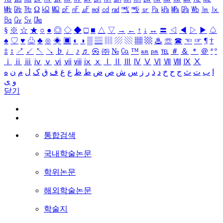
㎒
㎓
㎔
Ω
㏀
㏁
㎊
㎋
㎌
㏖
㏅
㎭
㎮
㎯
㏛
㎩
㎪
㎫
㎬
㏝
㏐
㏓
㏃
㏉
㏜
㏆
§
※
☆
★
○
●
◎
◇
◆
□
■
△
▽
→
←
↑
↓
↔
〓
◁
◀
▷
▶
♤
♠
♡
♥
♧
♣
⊙
◈
▣
◐
◑
▒
▤
▥
▨
▧
▦
▩
♨
☏
☎
☜
☞
¶
†
‡
↕
↗
↙
↖
↘
♭
♩
♪
♬
㉿
㈜
№
㏇
™
㏂
㏘
℡
＃
＆
＊
＠
ª
º
ⅰ
ⅱ
ⅲ
ⅳ
ⅴ
ⅵ
ⅶ
ⅷ
ⅸ
ⅹ
Ⅰ
Ⅱ
Ⅲ
Ⅳ
Ⅴ
Ⅵ
Ⅶ
Ⅷ
Ⅸ
Ⅹ
ا
ب
ت
ث
ج
ح
خ
د
ذ
ر
ز
س
ش
ص
ض
ط
ظ
ع
غ
ف
ق
ک
ل
م
ن
ه
و
ی
닫기
통합검색
국내학술논문
학위논문
해외학술논문
학술지