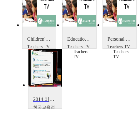
Children's Trusts
Education Policy at the Party Conferences
Personal Finance Education: The Money Quiz
Teachers TV
Teachers TV
Teachers TV
Teachers
Teachers
Teachers
TV
TV
TV
2014 이러닝 국제 콘퍼런스 : What is the Lessons from Education Support Project~
한국교육정
보진흥협회
Boseon,
Kim