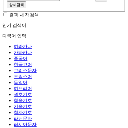
상세검색
결과 내 재검색
인기 검색어
다국어 입력
히라가나
가타카나
중국어
한글고어
그리스문자
프랑스어
독일어
히브리어
괄호기호
학술기호
기술기호
첨자기호
라틴문자
러시아문자