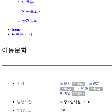
단행본
연구보고서
공개강의
home
단행본 상세
아동문학
저자
노운서
;
노명희
;
김명화
;
백미열
발행사항
파주 : 양서원, 2016
발행연도
2016