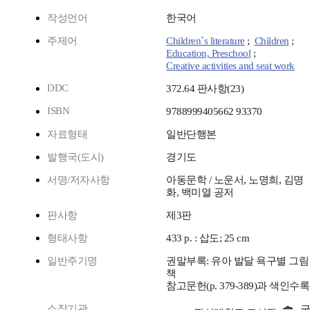
작성언어
한국어
주제어
Children`s literature
;
Children
;
Education, Preschool
;
Creative activities and seat work
DDC
372.64 판사항(23)
ISBN
9788999405662 93370
자료형태
일반단행본
발행국(도시)
경기도
서명/저자사항
아동문학 / 노운서, 노명희, 김명
화, 백미열 공저
판사항
제3판
형태사항
433 p. : 삽도; 25 cm
일반주기명
권말부록: 유아 발달 욕구별 그림
책
참고문헌(p. 379-389)과 색인수록
소장기관