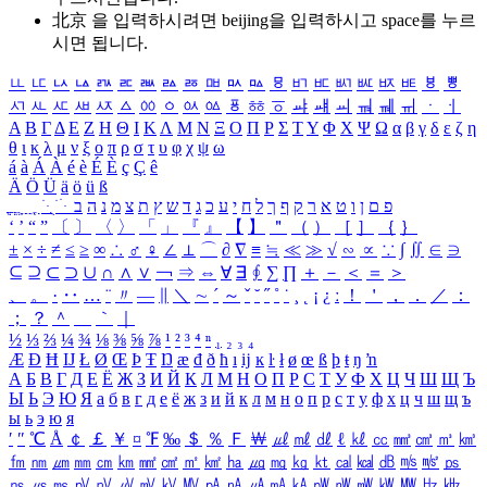
北京 을 입력하시려면
beijing
을 입력하시고 space를 누르
시면 됩니다.
ㅥ
ㅦ
ㅧ
ㅨ
ㅩ
ㅪ
ㅫ
ㅬ
ㅭ
ㅮ
ㅯ
ㅰ
ㅱ
ㅲ
ㅳ
ㅴ
ㅵ
ㅶ
ㅷ
ㅸ
ㅹ
ㅺ
ㅻ
ㅼ
ㅽ
ㅾ
ㅿ
ㆀ
ㆁ
ㆂ
ㆃ
ㆄ
ㆅ
ㆆ
ㆇ
ㆈ
ㆉ
ㆊ
ㆋ
ㆌ
ㆍ
ㆎ
Α
Β
Γ
Δ
Ε
Ζ
Η
Θ
Ι
Κ
Λ
Μ
Ν
Ξ
Ο
Π
Ρ
Σ
Τ
Υ
Φ
Χ
Ψ
Ω
α
β
γ
δ
ε
ζ
η
θ
ι
κ
λ
μ
ν
ξ
ο
π
ρ
σ
τ
υ
φ
χ
ψ
ω
á
à
Á
À
é
è
É
È
ç
Ç
ê
Ä
Ö
Ü
ä
ö
ü
ß
ְ
ֳ
ֲ
ֱ
ָ
ַ
ֵ
ֶ
ִ
ֹ
ּ
ֻ
ׂ
ׁ
ּ
ב
ה
נ
מ
צ
ת
ץ
ש
ד
ג
כ
ע
י
ח
ל
ך
ף
ק
ר
א
ט
ו
ן
ם
פ
‘
’
“
”
〔
〕
〈
〉
「
」
『
』
【
】
＂
（
）
［
］
｛
｝
±
×
÷
≠
≤
≥
∞
∴
♂
♀
∠
⊥
⌒
∂
∇
≡
≒
≪
≫
√
∽
∝
∵
∫
∬
∈
∋
⊆
⊇
⊂
⊃
∪
∩
∧
∨
￢
⇒
⇔
∀
∃
∮
∑
∏
＋
－
＜
＝
＞
、
。
·
‥
…
¨
〃
―
∥
＼
∼
´
～
ˇ
˘
˝
˚
˙
¸
˛
¡
¿
ː
！
＇
，
．
／
：
；
？
＾
＿
｀
｜
½
⅓
⅔
¼
¾
⅛
⅜
⅝
⅞
¹
²
³
⁴
ⁿ
₁
₂
₃
₄
Æ
Ð
Ħ
Ĳ
Ł
Ø
Œ
Þ
Ŧ
Ŋ
æ
đ
ð
ħ
ı
ĳ
ĸ
ŀ
ł
ø
œ
ß
þ
ŧ
ŋ
ŉ
А
Б
В
Г
Д
Е
Ё
Ж
З
И
Й
К
Л
М
Н
О
П
Р
С
Т
У
Ф
Х
Ц
Ч
Ш
Щ
Ъ
Ы
Ь
Э
Ю
Я
а
б
в
г
д
е
ё
ж
з
и
й
к
л
м
н
о
п
р
с
т
у
ф
х
ц
ч
ш
щ
ъ
ы
ь
э
ю
я
′
″
℃
Å
￠
￡
￥
¤
℉
‰
＄
％
Ｆ
￦
㎕
㎖
㎗
ℓ
㎘
㏄
㎣
㎤
㎥
㎦
㎙
㎚
㎛
㎜
㎝
㎞
㎟
㎠
㎡
㎢
㏊
㎍
㎎
㎏
㏏
㎈
㎉
㏈
㎧
㎨
㎰
㎱
㎲
㎳
㎴
㎵
㎶
㎷
㎸
㎹
㎀
㎁
㎂
㎃
㎄
㎺
㎻
㎽
㎾
㎿
㎐
㎑