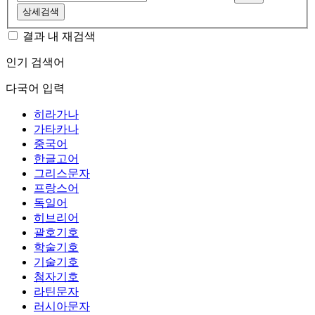
상세검색
결과 내 재검색
인기 검색어
다국어 입력
히라가나
가타카나
중국어
한글고어
그리스문자
프랑스어
독일어
히브리어
괄호기호
학술기호
기술기호
첨자기호
라틴문자
러시아문자