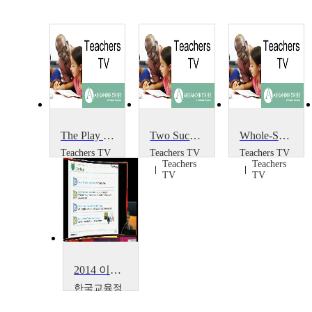
The Play Project
Two Successful Projects
Whole-School Portrait Project
Teachers TV
Teachers TV
Teachers TV
Teachers
Teachers
Teachers
TV
TV
TV
2014 이러닝 국제 콘퍼런스 : What is the Lessons from Education Support Project~
한국교육정
보진흥협회