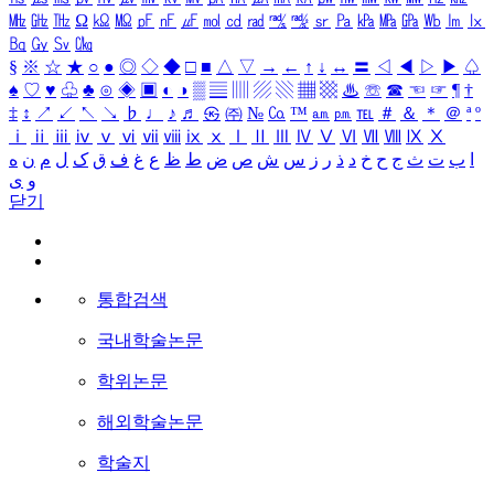
㎒
㎓
㎔
Ω
㏀
㏁
㎊
㎋
㎌
㏖
㏅
㎭
㎮
㎯
㏛
㎩
㎪
㎫
㎬
㏝
㏐
㏓
㏃
㏉
㏜
㏆
§
※
☆
★
○
●
◎
◇
◆
□
■
△
▽
→
←
↑
↓
↔
〓
◁
◀
▷
▶
♤
♠
♡
♥
♧
♣
⊙
◈
▣
◐
◑
▒
▤
▥
▨
▧
▦
▩
♨
☏
☎
☜
☞
¶
†
‡
↕
↗
↙
↖
↘
♭
♩
♪
♬
㉿
㈜
№
㏇
™
㏂
㏘
℡
＃
＆
＊
＠
ª
º
ⅰ
ⅱ
ⅲ
ⅳ
ⅴ
ⅵ
ⅶ
ⅷ
ⅸ
ⅹ
Ⅰ
Ⅱ
Ⅲ
Ⅳ
Ⅴ
Ⅵ
Ⅶ
Ⅷ
Ⅸ
Ⅹ
ا
ب
ت
ث
ج
ح
خ
د
ذ
ر
ز
س
ش
ص
ض
ط
ظ
ع
غ
ف
ق
ک
ل
م
ن
ه
و
ی
닫기
통합검색
국내학술논문
학위논문
해외학술논문
학술지