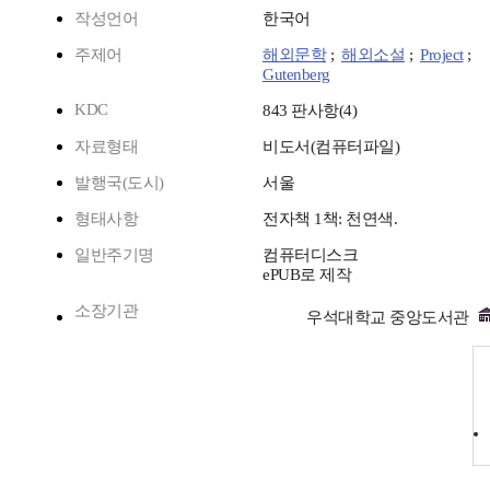
작성언어
한국어
주제어
해외문학
;
해외소설
;
Project
;
Gutenberg
KDC
843 판사항(4)
자료형태
비도서(컴퓨터파일)
발행국(도시)
서울
형태사항
전자책 1책: 천연색.
일반주기명
컴퓨터디스크
ePUB로 제작
소장기관
우석대학교 중앙도서관