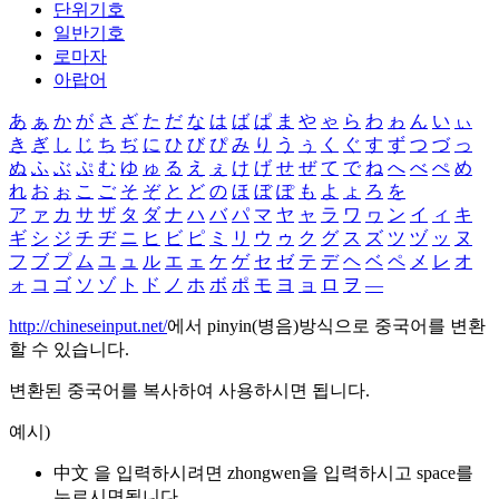
단위기호
일반기호
로마자
아랍어
あ
ぁ
か
が
さ
ざ
た
だ
な
は
ば
ぱ
ま
や
ゃ
ら
わ
ゎ
ん
い
ぃ
き
ぎ
し
じ
ち
ぢ
に
ひ
び
ぴ
み
り
う
ぅ
く
ぐ
す
ず
つ
づ
っ
ぬ
ふ
ぶ
ぷ
む
ゆ
ゅ
る
え
ぇ
け
げ
せ
ぜ
て
で
ね
へ
べ
ぺ
め
れ
お
ぉ
こ
ご
そ
ぞ
と
ど
の
ほ
ぼ
ぽ
も
よ
ょ
ろ
を
ア
ァ
カ
サ
ザ
タ
ダ
ナ
ハ
バ
パ
マ
ヤ
ャ
ラ
ワ
ヮ
ン
イ
ィ
キ
ギ
シ
ジ
チ
ヂ
ニ
ヒ
ビ
ピ
ミ
リ
ウ
ゥ
ク
グ
ス
ズ
ツ
ヅ
ッ
ヌ
フ
ブ
プ
ム
ユ
ュ
ル
エ
ェ
ケ
ゲ
セ
ゼ
テ
デ
ヘ
ベ
ペ
メ
レ
オ
ォ
コ
ゴ
ソ
ゾ
ト
ド
ノ
ホ
ボ
ポ
モ
ヨ
ョ
ロ
ヲ
―
http://chineseinput.net/
에서 pinyin(병음)방식으로 중국어를 변환
할 수 있습니다.
변환된 중국어를 복사하여 사용하시면 됩니다.
예시)
中文 을 입력하시려면
zhongwen
을 입력하시고 space를
누르시면됩니다.