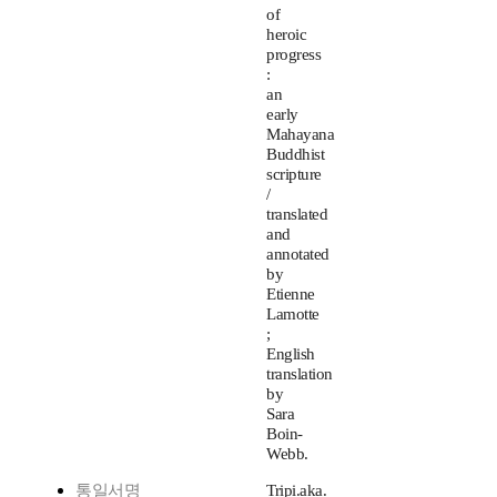
of
heroic
progress
:
an
early
Mahayana
Buddhist
scripture
/
translated
and
annotated
by
Etienne
Lamotte
;
English
translation
by
Sara
Boin-
Webb.
통일서명
Tripi.aka.