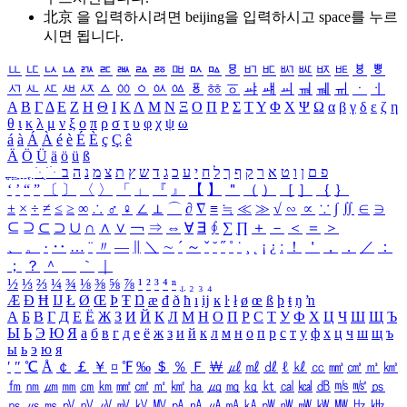
北京 을 입력하시려면
beijing
을 입력하시고 space를 누르
시면 됩니다.
ㅥ
ㅦ
ㅧ
ㅨ
ㅩ
ㅪ
ㅫ
ㅬ
ㅭ
ㅮ
ㅯ
ㅰ
ㅱ
ㅲ
ㅳ
ㅴ
ㅵ
ㅶ
ㅷ
ㅸ
ㅹ
ㅺ
ㅻ
ㅼ
ㅽ
ㅾ
ㅿ
ㆀ
ㆁ
ㆂ
ㆃ
ㆄ
ㆅ
ㆆ
ㆇ
ㆈ
ㆉ
ㆊ
ㆋ
ㆌ
ㆍ
ㆎ
Α
Β
Γ
Δ
Ε
Ζ
Η
Θ
Ι
Κ
Λ
Μ
Ν
Ξ
Ο
Π
Ρ
Σ
Τ
Υ
Φ
Χ
Ψ
Ω
α
β
γ
δ
ε
ζ
η
θ
ι
κ
λ
μ
ν
ξ
ο
π
ρ
σ
τ
υ
φ
χ
ψ
ω
á
à
Á
À
é
è
É
È
ç
Ç
ê
Ä
Ö
Ü
ä
ö
ü
ß
ְ
ֳ
ֲ
ֱ
ָ
ַ
ֵ
ֶ
ִ
ֹ
ּ
ֻ
ׂ
ׁ
ּ
ב
ה
נ
מ
צ
ת
ץ
ש
ד
ג
כ
ע
י
ח
ל
ך
ף
ק
ר
א
ט
ו
ן
ם
פ
‘
’
“
”
〔
〕
〈
〉
「
」
『
』
【
】
＂
（
）
［
］
｛
｝
±
×
÷
≠
≤
≥
∞
∴
♂
♀
∠
⊥
⌒
∂
∇
≡
≒
≪
≫
√
∽
∝
∵
∫
∬
∈
∋
⊆
⊇
⊂
⊃
∪
∩
∧
∨
￢
⇒
⇔
∀
∃
∮
∑
∏
＋
－
＜
＝
＞
、
。
·
‥
…
¨
〃
―
∥
＼
∼
´
～
ˇ
˘
˝
˚
˙
¸
˛
¡
¿
ː
！
＇
，
．
／
：
；
？
＾
＿
｀
｜
½
⅓
⅔
¼
¾
⅛
⅜
⅝
⅞
¹
²
³
⁴
ⁿ
₁
₂
₃
₄
Æ
Ð
Ħ
Ĳ
Ł
Ø
Œ
Þ
Ŧ
Ŋ
æ
đ
ð
ħ
ı
ĳ
ĸ
ŀ
ł
ø
œ
ß
þ
ŧ
ŋ
ŉ
А
Б
В
Г
Д
Е
Ё
Ж
З
И
Й
К
Л
М
Н
О
П
Р
С
Т
У
Ф
Х
Ц
Ч
Ш
Щ
Ъ
Ы
Ь
Э
Ю
Я
а
б
в
г
д
е
ё
ж
з
и
й
к
л
м
н
о
п
р
с
т
у
ф
х
ц
ч
ш
щ
ъ
ы
ь
э
ю
я
′
″
℃
Å
￠
￡
￥
¤
℉
‰
＄
％
Ｆ
￦
㎕
㎖
㎗
ℓ
㎘
㏄
㎣
㎤
㎥
㎦
㎙
㎚
㎛
㎜
㎝
㎞
㎟
㎠
㎡
㎢
㏊
㎍
㎎
㎏
㏏
㎈
㎉
㏈
㎧
㎨
㎰
㎱
㎲
㎳
㎴
㎵
㎶
㎷
㎸
㎹
㎀
㎁
㎂
㎃
㎄
㎺
㎻
㎽
㎾
㎿
㎐
㎑