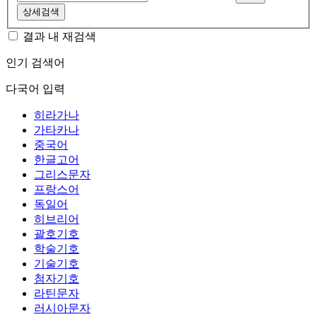
상세검색
결과 내 재검색
인기 검색어
다국어 입력
히라가나
가타카나
중국어
한글고어
그리스문자
프랑스어
독일어
히브리어
괄호기호
학술기호
기술기호
첨자기호
라틴문자
러시아문자