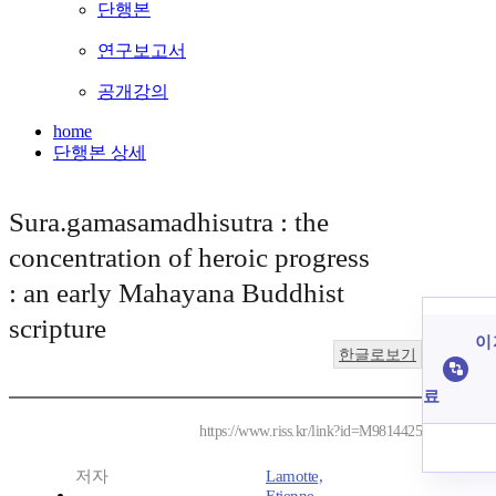
단행본
연구보고서
공개강의
home
단행본 상세
Sura.gamasamadhisutra : the
concentration of heroic progress
: an early Mahayana Buddhist
scripture
이 
한글로보기
료
https://www.riss.kr/link?id=M9814425
저자
Lamotte,