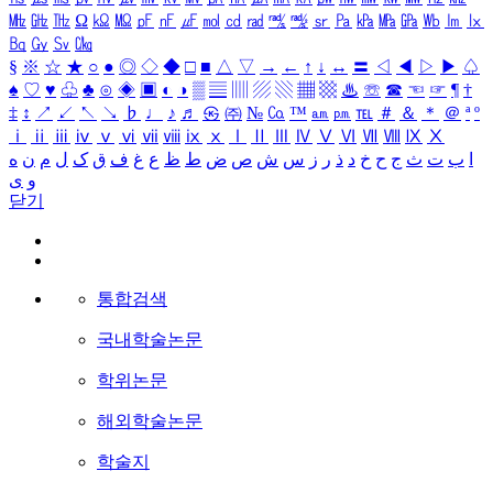
㎒
㎓
㎔
Ω
㏀
㏁
㎊
㎋
㎌
㏖
㏅
㎭
㎮
㎯
㏛
㎩
㎪
㎫
㎬
㏝
㏐
㏓
㏃
㏉
㏜
㏆
§
※
☆
★
○
●
◎
◇
◆
□
■
△
▽
→
←
↑
↓
↔
〓
◁
◀
▷
▶
♤
♠
♡
♥
♧
♣
⊙
◈
▣
◐
◑
▒
▤
▥
▨
▧
▦
▩
♨
☏
☎
☜
☞
¶
†
‡
↕
↗
↙
↖
↘
♭
♩
♪
♬
㉿
㈜
№
㏇
™
㏂
㏘
℡
＃
＆
＊
＠
ª
º
ⅰ
ⅱ
ⅲ
ⅳ
ⅴ
ⅵ
ⅶ
ⅷ
ⅸ
ⅹ
Ⅰ
Ⅱ
Ⅲ
Ⅳ
Ⅴ
Ⅵ
Ⅶ
Ⅷ
Ⅸ
Ⅹ
ا
ب
ت
ث
ج
ح
خ
د
ذ
ر
ز
س
ش
ص
ض
ط
ظ
ع
غ
ف
ق
ک
ل
م
ن
ه
و
ی
닫기
통합검색
국내학술논문
학위논문
해외학술논문
학술지