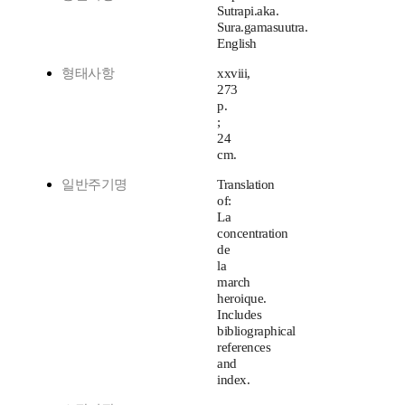
Sutrapi.aka.
Sura.gamasuutra.
English
형태사항
xxviii,
273
p.
;
24
cm.
일반주기명
Translation
of:
La
concentration
de
la
march
heroique.
Includes
bibliographical
references
and
index.