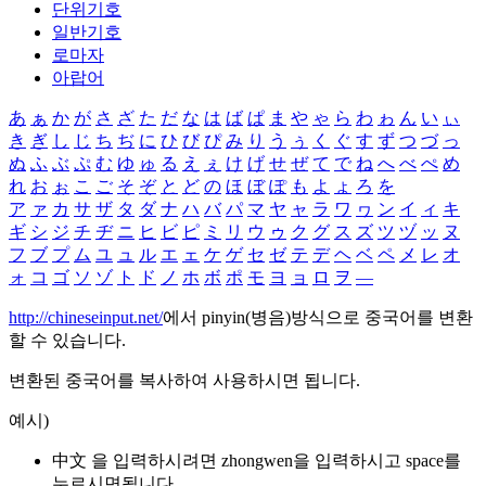
단위기호
일반기호
로마자
아랍어
あ
ぁ
か
が
さ
ざ
た
だ
な
は
ば
ぱ
ま
や
ゃ
ら
わ
ゎ
ん
い
ぃ
き
ぎ
し
じ
ち
ぢ
に
ひ
び
ぴ
み
り
う
ぅ
く
ぐ
す
ず
つ
づ
っ
ぬ
ふ
ぶ
ぷ
む
ゆ
ゅ
る
え
ぇ
け
げ
せ
ぜ
て
で
ね
へ
べ
ぺ
め
れ
お
ぉ
こ
ご
そ
ぞ
と
ど
の
ほ
ぼ
ぽ
も
よ
ょ
ろ
を
ア
ァ
カ
サ
ザ
タ
ダ
ナ
ハ
バ
パ
マ
ヤ
ャ
ラ
ワ
ヮ
ン
イ
ィ
キ
ギ
シ
ジ
チ
ヂ
ニ
ヒ
ビ
ピ
ミ
リ
ウ
ゥ
ク
グ
ス
ズ
ツ
ヅ
ッ
ヌ
フ
ブ
プ
ム
ユ
ュ
ル
エ
ェ
ケ
ゲ
セ
ゼ
テ
デ
ヘ
ベ
ペ
メ
レ
オ
ォ
コ
ゴ
ソ
ゾ
ト
ド
ノ
ホ
ボ
ポ
モ
ヨ
ョ
ロ
ヲ
―
http://chineseinput.net/
에서 pinyin(병음)방식으로 중국어를 변환
할 수 있습니다.
변환된 중국어를 복사하여 사용하시면 됩니다.
예시)
中文 을 입력하시려면
zhongwen
을 입력하시고 space를
누르시면됩니다.