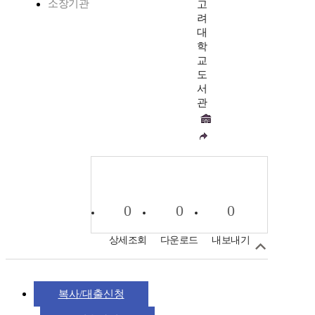
소장기관
고
려
대
학
교
도
서
관
0
0
0
상세조회
다운로드
내보내기
복사/대출신청