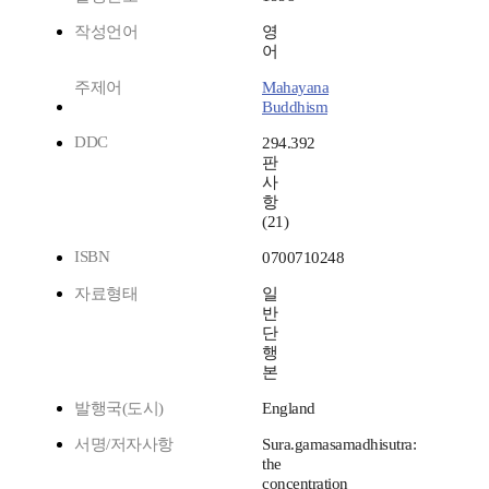
작성언어
영
어
주제어
Mahayana
Buddhism
DDC
294.392
판
사
항
(21)
ISBN
0700710248
자료형태
일
반
단
행
본
발행국(도시)
England
서명/저자사항
Sura.gamasamadhisutra:
the
concentration