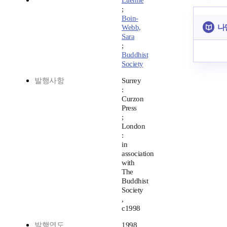
Etienne
;
Boin-
나
Webb,
Sara
;
Buddhist
Society
발행사항
Surrey
:
Curzon
Press
;
London
:
in
association
with
The
Buddhist
Society
,
c1998
발행연도
1998