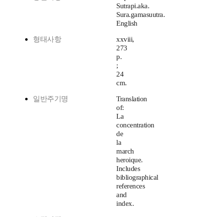
Sutrapi.aka.
Sura.gamasuutra.
English
형태사항
xxviii,
273
p.
;
24
cm.
일반주기명
Translation
of:
La
concentration
de
la
march
heroique.
Includes
bibliographical
references
and
index.