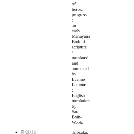
of
heroic
progress
:
an
early
Mahayana
Buddhist
scripture
/
translated
and
annotated
by
Etienne
Lamotte
;
English
translation
by
Sara
Boin-
Webb.
통일서명
Tripi.aka.