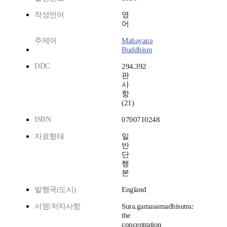
작성언어
영
어
주제어
Mahayana
Buddhism
DDC
294.392
판
사
항
(21)
ISBN
0700710248
자료형태
일
반
단
행
본
발행국(도시)
England
서명/저자사항
Sura.gamasamadhisutra:
the
concentration