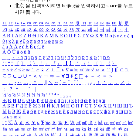
北京 을 입력하시려면
beijing
을 입력하시고 space를 누르
시면 됩니다.
ㅥ
ㅦ
ㅧ
ㅨ
ㅩ
ㅪ
ㅫ
ㅬ
ㅭ
ㅮ
ㅯ
ㅰ
ㅱ
ㅲ
ㅳ
ㅴ
ㅵ
ㅶ
ㅷ
ㅸ
ㅹ
ㅺ
ㅻ
ㅼ
ㅽ
ㅾ
ㅿ
ㆀ
ㆁ
ㆂ
ㆃ
ㆄ
ㆅ
ㆆ
ㆇ
ㆈ
ㆉ
ㆊ
ㆋ
ㆌ
ㆍ
ㆎ
Α
Β
Γ
Δ
Ε
Ζ
Η
Θ
Ι
Κ
Λ
Μ
Ν
Ξ
Ο
Π
Ρ
Σ
Τ
Υ
Φ
Χ
Ψ
Ω
α
β
γ
δ
ε
ζ
η
θ
ι
κ
λ
μ
ν
ξ
ο
π
ρ
σ
τ
υ
φ
χ
ψ
ω
á
à
Á
À
é
è
É
È
ç
Ç
ê
Ä
Ö
Ü
ä
ö
ü
ß
ְ
ֳ
ֲ
ֱ
ָ
ַ
ֵ
ֶ
ִ
ֹ
ּ
ֻ
ׂ
ׁ
ּ
ב
ה
נ
מ
צ
ת
ץ
ש
ד
ג
כ
ע
י
ח
ל
ך
ף
ק
ר
א
ט
ו
ן
ם
פ
‘
’
“
”
〔
〕
〈
〉
「
」
『
』
【
】
＂
（
）
［
］
｛
｝
±
×
÷
≠
≤
≥
∞
∴
♂
♀
∠
⊥
⌒
∂
∇
≡
≒
≪
≫
√
∽
∝
∵
∫
∬
∈
∋
⊆
⊇
⊂
⊃
∪
∩
∧
∨
￢
⇒
⇔
∀
∃
∮
∑
∏
＋
－
＜
＝
＞
、
。
·
‥
…
¨
〃
―
∥
＼
∼
´
～
ˇ
˘
˝
˚
˙
¸
˛
¡
¿
ː
！
＇
，
．
／
：
；
？
＾
＿
｀
｜
½
⅓
⅔
¼
¾
⅛
⅜
⅝
⅞
¹
²
³
⁴
ⁿ
₁
₂
₃
₄
Æ
Ð
Ħ
Ĳ
Ł
Ø
Œ
Þ
Ŧ
Ŋ
æ
đ
ð
ħ
ı
ĳ
ĸ
ŀ
ł
ø
œ
ß
þ
ŧ
ŋ
ŉ
А
Б
В
Г
Д
Е
Ё
Ж
З
И
Й
К
Л
М
Н
О
П
Р
С
Т
У
Ф
Х
Ц
Ч
Ш
Щ
Ъ
Ы
Ь
Э
Ю
Я
а
б
в
г
д
е
ё
ж
з
и
й
к
л
м
н
о
п
р
с
т
у
ф
х
ц
ч
ш
щ
ъ
ы
ь
э
ю
я
′
″
℃
Å
￠
￡
￥
¤
℉
‰
＄
％
Ｆ
￦
㎕
㎖
㎗
ℓ
㎘
㏄
㎣
㎤
㎥
㎦
㎙
㎚
㎛
㎜
㎝
㎞
㎟
㎠
㎡
㎢
㏊
㎍
㎎
㎏
㏏
㎈
㎉
㏈
㎧
㎨
㎰
㎱
㎲
㎳
㎴
㎵
㎶
㎷
㎸
㎹
㎀
㎁
㎂
㎃
㎄
㎺
㎻
㎽
㎾
㎿
㎐
㎑