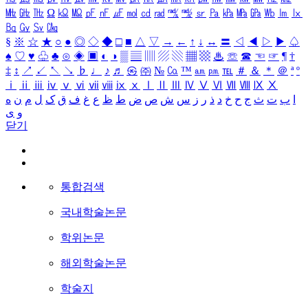
㎒
㎓
㎔
Ω
㏀
㏁
㎊
㎋
㎌
㏖
㏅
㎭
㎮
㎯
㏛
㎩
㎪
㎫
㎬
㏝
㏐
㏓
㏃
㏉
㏜
㏆
§
※
☆
★
○
●
◎
◇
◆
□
■
△
▽
→
←
↑
↓
↔
〓
◁
◀
▷
▶
♤
♠
♡
♥
♧
♣
⊙
◈
▣
◐
◑
▒
▤
▥
▨
▧
▦
▩
♨
☏
☎
☜
☞
¶
†
‡
↕
↗
↙
↖
↘
♭
♩
♪
♬
㉿
㈜
№
㏇
™
㏂
㏘
℡
＃
＆
＊
＠
ª
º
ⅰ
ⅱ
ⅲ
ⅳ
ⅴ
ⅵ
ⅶ
ⅷ
ⅸ
ⅹ
Ⅰ
Ⅱ
Ⅲ
Ⅳ
Ⅴ
Ⅵ
Ⅶ
Ⅷ
Ⅸ
Ⅹ
ا
ب
ت
ث
ج
ح
خ
د
ذ
ر
ز
س
ش
ص
ض
ط
ظ
ع
غ
ف
ق
ک
ل
م
ن
ه
و
ی
닫기
통합검색
국내학술논문
학위논문
해외학술논문
학술지