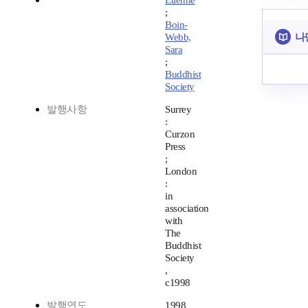
Etienne
;
Boin-
나
Webb,
Sara
;
Buddhist
Society
발행사항
Surrey
:
Curzon
Press
;
London
:
in
association
with
The
Buddhist
Society
,
c1998
발행연도
1998