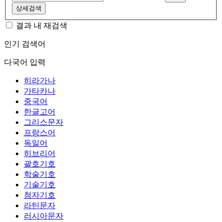
상세검색
결과 내 재검색
인기 검색어
다국어 입력
히라가나
가타카나
중국어
한글고어
그리스문자
프랑스어
독일어
히브리어
괄호기호
학술기호
기술기호
첨자기호
라틴문자
러시아문자