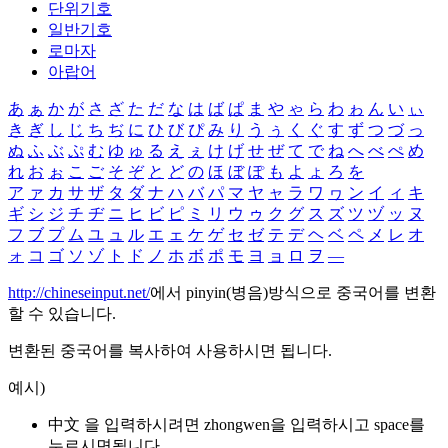
단위기호
일반기호
로마자
아랍어
あ
ぁ
か
が
さ
ざ
た
だ
な
は
ば
ぱ
ま
や
ゃ
ら
わ
ゎ
ん
い
ぃ
き
ぎ
し
じ
ち
ぢ
に
ひ
び
ぴ
み
り
う
ぅ
く
ぐ
す
ず
つ
づ
っ
ぬ
ふ
ぶ
ぷ
む
ゆ
ゅ
る
え
ぇ
け
げ
せ
ぜ
て
で
ね
へ
べ
ぺ
め
れ
お
ぉ
こ
ご
そ
ぞ
と
ど
の
ほ
ぼ
ぽ
も
よ
ょ
ろ
を
ア
ァ
カ
サ
ザ
タ
ダ
ナ
ハ
バ
パ
マ
ヤ
ャ
ラ
ワ
ヮ
ン
イ
ィ
キ
ギ
シ
ジ
チ
ヂ
ニ
ヒ
ビ
ピ
ミ
リ
ウ
ゥ
ク
グ
ス
ズ
ツ
ヅ
ッ
ヌ
フ
ブ
プ
ム
ユ
ュ
ル
エ
ェ
ケ
ゲ
セ
ゼ
テ
デ
ヘ
ベ
ペ
メ
レ
オ
ォ
コ
ゴ
ソ
ゾ
ト
ド
ノ
ホ
ボ
ポ
モ
ヨ
ョ
ロ
ヲ
―
http://chineseinput.net/
에서 pinyin(병음)방식으로 중국어를 변환
할 수 있습니다.
변환된 중국어를 복사하여 사용하시면 됩니다.
예시)
中文 을 입력하시려면
zhongwen
을 입력하시고 space를
누르시면됩니다.