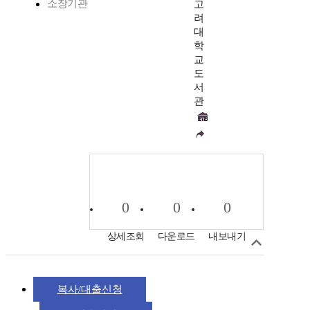
소장기관
고
려
대
학
교
도
서
관
0
0
0
상세조회
다운로드
내보내기
복사/대출신청