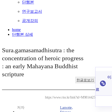
단행본
연구보고서
공개강의
home
단행본 상세
Sura.gamasamadhisutra : the
concentration of heroic progress
: an early Mahayana Buddhist
scripture
이 
한글로보기
료
https://www.riss.kr/link?id=M9814425
저자
Lamotte,