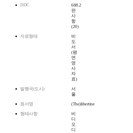
DDC
688.2
판
사
항
(20)
자료형태
비
도
서
(평
면
영
사
자
료)
발행국(도시)
서
울
원서명
(The)libertine
형태사항
비
디
오
디