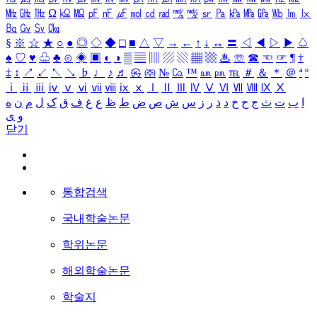
㎒
㎓
㎔
Ω
㏀
㏁
㎊
㎋
㎌
㏖
㏅
㎭
㎮
㎯
㏛
㎩
㎪
㎫
㎬
㏝
㏐
㏓
㏃
㏉
㏜
㏆
§
※
☆
★
○
●
◎
◇
◆
□
■
△
▽
→
←
↑
↓
↔
〓
◁
◀
▷
▶
♤
♠
♡
♥
♧
♣
⊙
◈
▣
◐
◑
▒
▤
▥
▨
▧
▦
▩
♨
☏
☎
☜
☞
¶
†
‡
↕
↗
↙
↖
↘
♭
♩
♪
♬
㉿
㈜
№
㏇
™
㏂
㏘
℡
＃
＆
＊
＠
ª
º
ⅰ
ⅱ
ⅲ
ⅳ
ⅴ
ⅵ
ⅶ
ⅷ
ⅸ
ⅹ
Ⅰ
Ⅱ
Ⅲ
Ⅳ
Ⅴ
Ⅵ
Ⅶ
Ⅷ
Ⅸ
Ⅹ
ا
ب
ت
ث
ج
ح
خ
د
ذ
ر
ز
س
ش
ص
ض
ط
ظ
ع
غ
ف
ق
ک
ل
م
ن
ه
و
ی
닫기
통합검색
국내학술논문
학위논문
해외학술논문
학술지