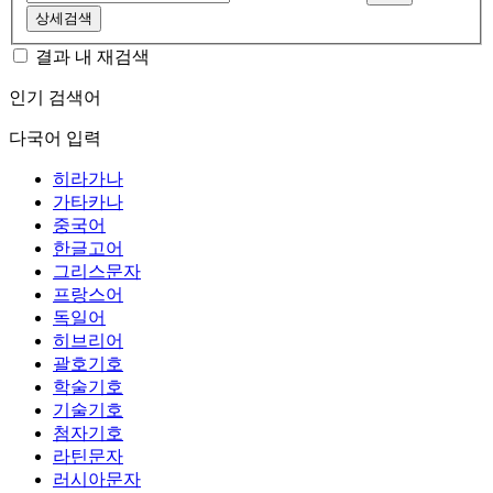
상세검색
결과 내 재검색
인기 검색어
다국어 입력
히라가나
가타카나
중국어
한글고어
그리스문자
프랑스어
독일어
히브리어
괄호기호
학술기호
기술기호
첨자기호
라틴문자
러시아문자