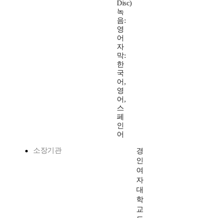
Disc)
녹
음:
영
어
자
막:
한
국
어,
영
어,
스
페
인
어
소장기관
경
인
여
자
대
학
교