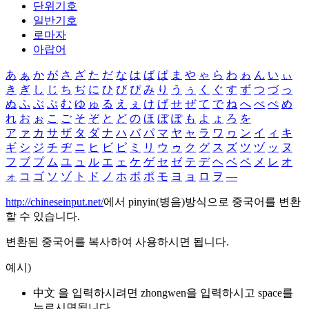
단위기호
일반기호
로마자
아랍어
あ
ぁ
か
が
さ
ざ
た
だ
な
は
ば
ぱ
ま
や
ゃ
ら
わ
ゎ
ん
い
ぃ
き
ぎ
し
じ
ち
ぢ
に
ひ
び
ぴ
み
り
う
ぅ
く
ぐ
す
ず
つ
づ
っ
ぬ
ふ
ぶ
ぷ
む
ゆ
ゅ
る
え
ぇ
け
げ
せ
ぜ
て
で
ね
へ
べ
ぺ
め
れ
お
ぉ
こ
ご
そ
ぞ
と
ど
の
ほ
ぼ
ぽ
も
よ
ょ
ろ
を
ア
ァ
カ
サ
ザ
タ
ダ
ナ
ハ
バ
パ
マ
ヤ
ャ
ラ
ワ
ヮ
ン
イ
ィ
キ
ギ
シ
ジ
チ
ヂ
ニ
ヒ
ビ
ピ
ミ
リ
ウ
ゥ
ク
グ
ス
ズ
ツ
ヅ
ッ
ヌ
フ
ブ
プ
ム
ユ
ュ
ル
エ
ェ
ケ
ゲ
セ
ゼ
テ
デ
ヘ
ベ
ペ
メ
レ
オ
ォ
コ
ゴ
ソ
ゾ
ト
ド
ノ
ホ
ボ
ポ
モ
ヨ
ョ
ロ
ヲ
―
http://chineseinput.net/
에서 pinyin(병음)방식으로 중국어를 변환
할 수 있습니다.
변환된 중국어를 복사하여 사용하시면 됩니다.
예시)
中文 을 입력하시려면
zhongwen
을 입력하시고 space를
누르시면됩니다.