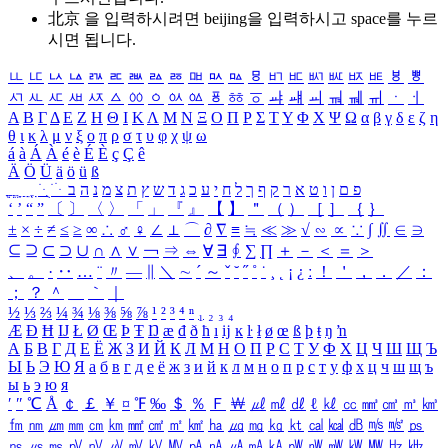
北京 을 입력하시려면
beijing
을 입력하시고 space를 누르
시면 됩니다.
ㅥ
ㅦ
ㅧ
ㅨ
ㅩ
ㅪ
ㅫ
ㅬ
ㅭ
ㅮ
ㅯ
ㅰ
ㅱ
ㅲ
ㅳ
ㅴ
ㅵ
ㅶ
ㅷ
ㅸ
ㅹ
ㅺ
ㅻ
ㅼ
ㅽ
ㅾ
ㅿ
ㆀ
ㆁ
ㆂ
ㆃ
ㆄ
ㆅ
ㆆ
ㆇ
ㆈ
ㆉ
ㆊ
ㆋ
ㆌ
ㆍ
ㆎ
Α
Β
Γ
Δ
Ε
Ζ
Η
Θ
Ι
Κ
Λ
Μ
Ν
Ξ
Ο
Π
Ρ
Σ
Τ
Υ
Φ
Χ
Ψ
Ω
α
β
γ
δ
ε
ζ
η
θ
ι
κ
λ
μ
ν
ξ
ο
π
ρ
σ
τ
υ
φ
χ
ψ
ω
á
à
Á
À
é
è
É
È
ç
Ç
ê
Ä
Ö
Ü
ä
ö
ü
ß
ְ
ֳ
ֲ
ֱ
ָ
ַ
ֵ
ֶ
ִ
ֹ
ּ
ֻ
ׂ
ׁ
ּ
ב
ה
נ
מ
צ
ת
ץ
ש
ד
ג
כ
ע
י
ח
ל
ך
ף
ק
ר
א
ט
ו
ן
ם
פ
‘
’
“
”
〔
〕
〈
〉
「
」
『
』
【
】
＂
（
）
［
］
｛
｝
±
×
÷
≠
≤
≥
∞
∴
♂
♀
∠
⊥
⌒
∂
∇
≡
≒
≪
≫
√
∽
∝
∵
∫
∬
∈
∋
⊆
⊇
⊂
⊃
∪
∩
∧
∨
￢
⇒
⇔
∀
∃
∮
∑
∏
＋
－
＜
＝
＞
、
。
·
‥
…
¨
〃
―
∥
＼
∼
´
～
ˇ
˘
˝
˚
˙
¸
˛
¡
¿
ː
！
＇
，
．
／
：
；
？
＾
＿
｀
｜
½
⅓
⅔
¼
¾
⅛
⅜
⅝
⅞
¹
²
³
⁴
ⁿ
₁
₂
₃
₄
Æ
Ð
Ħ
Ĳ
Ł
Ø
Œ
Þ
Ŧ
Ŋ
æ
đ
ð
ħ
ı
ĳ
ĸ
ŀ
ł
ø
œ
ß
þ
ŧ
ŋ
ŉ
А
Б
В
Г
Д
Е
Ё
Ж
З
И
Й
К
Л
М
Н
О
П
Р
С
Т
У
Ф
Х
Ц
Ч
Ш
Щ
Ъ
Ы
Ь
Э
Ю
Я
а
б
в
г
д
е
ё
ж
з
и
й
к
л
м
н
о
п
р
с
т
у
ф
х
ц
ч
ш
щ
ъ
ы
ь
э
ю
я
′
″
℃
Å
￠
￡
￥
¤
℉
‰
＄
％
Ｆ
￦
㎕
㎖
㎗
ℓ
㎘
㏄
㎣
㎤
㎥
㎦
㎙
㎚
㎛
㎜
㎝
㎞
㎟
㎠
㎡
㎢
㏊
㎍
㎎
㎏
㏏
㎈
㎉
㏈
㎧
㎨
㎰
㎱
㎲
㎳
㎴
㎵
㎶
㎷
㎸
㎹
㎀
㎁
㎂
㎃
㎄
㎺
㎻
㎽
㎾
㎿
㎐
㎑