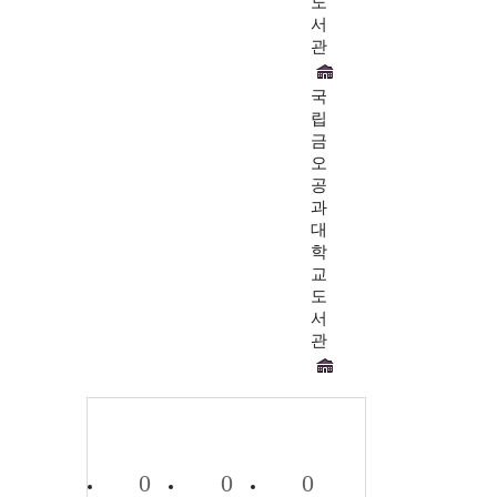
도
서
관
국
립
금
오
공
과
대
학
교
도
서
관
0
0
0