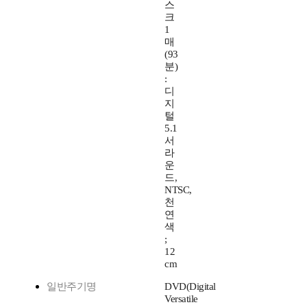
스
크
1
매
(93
분)
:
디
지
털
5.1
서
라
운
드,
NTSC,
천
연
색
;
12
cm
일반주기명
DVD(Digital
Versatile