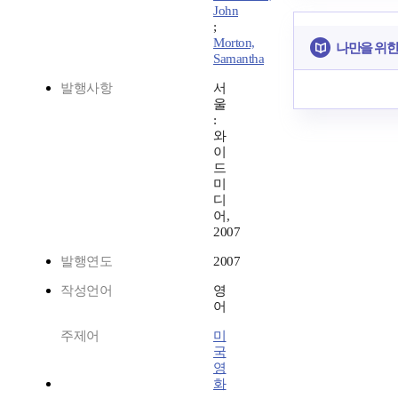
John
;
Morton,
나만을 위한
Samantha
발행사항
서
울
:
와
이
드
미
디
어,
2007
발행연도
2007
작성언어
영
어
주제어
미
국
영
화