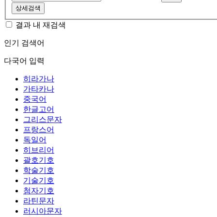
상세검색
결과 내 재검색
인기 검색어
다국어 입력
히라가나
가타카나
중국어
한글고어
그리스문자
프랑스어
독일어
히브리어
괄호기호
학술기호
기술기호
첨자기호
라틴문자
러시아문자