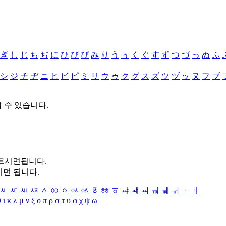
ぎ
し
じ
ち
ぢ
に
ひ
び
ぴ
み
り
う
ぅ
く
ぐ
す
ず
つ
づ
っ
ぬ
ふ
シ
ジ
チ
ヂ
ニ
ヒ
ビ
ピ
ミ
リ
ウ
ゥ
ク
グ
ス
ズ
ツ
ヅ
ッ
ヌ
フ
ブ
할 수 있습니다.
누르시면됩니다.
시면 됩니다.
ㅻ
ㅼ
ㅽ
ㅾ
ㅿ
ㆀ
ㆁ
ㆂ
ㆃ
ㆄ
ㆅ
ㆆ
ㆇ
ㆈ
ㆉ
ㆊ
ㆋ
ㆌ
ㆍ
ㆎ
θ
ι
κ
λ
μ
ν
ξ
ο
π
ρ
σ
τ
υ
φ
χ
ψ
ω