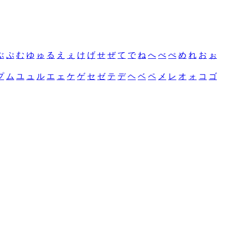
ぶ
ぷ
む
ゆ
ゅ
る
え
ぇ
け
げ
せ
ぜ
て
で
ね
へ
べ
ぺ
め
れ
お
ぉ
プ
ム
ユ
ュ
ル
エ
ェ
ケ
ゲ
セ
ゼ
テ
デ
ヘ
ベ
ペ
メ
レ
オ
ォ
コ
ゴ