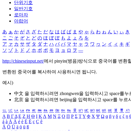
단위기호
일반기호
로마자
아랍어
あ
ぁ
か
が
さ
ざ
た
だ
な
は
ば
ぱ
ま
や
ゃ
ら
わ
ゎ
ん
い
ぃ
き
こ
ご
そ
ぞ
と
ど
の
ほ
ぼ
ぽ
も
よ
ょ
ろ
を
ア
ァ
カ
サ
ザ
タ
ダ
ナ
ハ
バ
パ
マ
ヤ
ャ
ラ
ワ
ヮ
ン
イ
ィ
キ
ギ
ソ
ゾ
ト
ド
ノ
ホ
ボ
ポ
モ
ヨ
ョ
ロ
ヲ
―
http://chineseinput.net/
에서 pinyin(병음)방식으로 중국어를 변환
변환된 중국어를 복사하여 사용하시면 됩니다.
예시)
中文 을 입력하시려면
zhongwen
을 입력하시고 space를
北京 을 입력하시려면
beijing
을 입력하시고 space를 누르
ㅥ
ㅦ
ㅧ
ㅨ
ㅩ
ㅪ
ㅫ
ㅬ
ㅭ
ㅮ
ㅯ
ㅰ
ㅱ
ㅲ
ㅳ
ㅴ
ㅵ
ㅶ
ㅷ
ㅸ
ㅹ
ㅺ
Α
Β
Γ
Δ
Ε
Ζ
Η
Θ
Ι
Κ
Λ
Μ
Ν
Ξ
Ο
Π
Ρ
Σ
Τ
Υ
Φ
Χ
Ψ
Ω
α
β
γ
δ
ε
ζ
η
á
à
Á
À
é
è
É
È
ç
Ç
ê
Ä
Ö
Ü
ä
ö
ü
ß