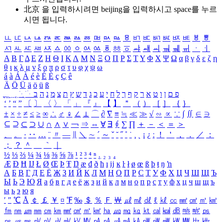
北京 을 입력하시려면
beijing
을 입력하시고 space를 누르
시면 됩니다.
ㅥ
ㅦ
ㅧ
ㅨ
ㅩ
ㅪ
ㅫ
ㅬ
ㅭ
ㅮ
ㅯ
ㅰ
ㅱ
ㅲ
ㅳ
ㅴ
ㅵ
ㅶ
ㅷ
ㅸ
ㅹ
ㅺ
ㅻ
ㅼ
ㅽ
ㅾ
ㅿ
ㆀ
ㆁ
ㆂ
ㆃ
ㆄ
ㆅ
ㆆ
ㆇ
ㆈ
ㆉ
ㆊ
ㆋ
ㆌ
ㆍ
ㆎ
Α
Β
Γ
Δ
Ε
Ζ
Η
Θ
Ι
Κ
Λ
Μ
Ν
Ξ
Ο
Π
Ρ
Σ
Τ
Υ
Φ
Χ
Ψ
Ω
α
β
γ
δ
ε
ζ
η
θ
ι
κ
λ
μ
ν
ξ
ο
π
ρ
σ
τ
υ
φ
χ
ψ
ω
á
à
Á
À
é
è
É
È
ç
Ç
ê
Ä
Ö
Ü
ä
ö
ü
ß
ְ
ֳ
ֲ
ֱ
ָ
ַ
ֵ
ֶ
ִ
ֹ
ּ
ֻ
ׂ
ׁ
ּ
ב
ה
נ
מ
צ
ת
ץ
ש
ד
ג
כ
ע
י
ח
ל
ך
ף
ק
ר
א
ט
ו
ן
ם
פ
‘
’
“
”
〔
〕
〈
〉
「
」
『
』
【
】
＂
（
）
［
］
｛
｝
±
×
÷
≠
≤
≥
∞
∴
♂
♀
∠
⊥
⌒
∂
∇
≡
≒
≪
≫
√
∽
∝
∵
∫
∬
∈
∋
⊆
⊇
⊂
⊃
∪
∩
∧
∨
￢
⇒
⇔
∀
∃
∮
∑
∏
＋
－
＜
＝
＞
、
。
·
‥
…
¨
〃
―
∥
＼
∼
´
～
ˇ
˘
˝
˚
˙
¸
˛
¡
¿
ː
！
＇
，
．
／
：
；
？
＾
＿
｀
｜
½
⅓
⅔
¼
¾
⅛
⅜
⅝
⅞
¹
²
³
⁴
ⁿ
₁
₂
₃
₄
Æ
Ð
Ħ
Ĳ
Ł
Ø
Œ
Þ
Ŧ
Ŋ
æ
đ
ð
ħ
ı
ĳ
ĸ
ŀ
ł
ø
œ
ß
þ
ŧ
ŋ
ŉ
А
Б
В
Г
Д
Е
Ё
Ж
З
И
Й
К
Л
М
Н
О
П
Р
С
Т
У
Ф
Х
Ц
Ч
Ш
Щ
Ъ
Ы
Ь
Э
Ю
Я
а
б
в
г
д
е
ё
ж
з
и
й
к
л
м
н
о
п
р
с
т
у
ф
х
ц
ч
ш
щ
ъ
ы
ь
э
ю
я
′
″
℃
Å
￠
￡
￥
¤
℉
‰
＄
％
Ｆ
￦
㎕
㎖
㎗
ℓ
㎘
㏄
㎣
㎤
㎥
㎦
㎙
㎚
㎛
㎜
㎝
㎞
㎟
㎠
㎡
㎢
㏊
㎍
㎎
㎏
㏏
㎈
㎉
㏈
㎧
㎨
㎰
㎱
㎲
㎳
㎴
㎵
㎶
㎷
㎸
㎹
㎀
㎁
㎂
㎃
㎄
㎺
㎻
㎽
㎾
㎿
㎐
㎑