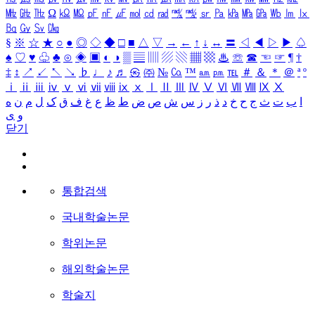
㎒
㎓
㎔
Ω
㏀
㏁
㎊
㎋
㎌
㏖
㏅
㎭
㎮
㎯
㏛
㎩
㎪
㎫
㎬
㏝
㏐
㏓
㏃
㏉
㏜
㏆
§
※
☆
★
○
●
◎
◇
◆
□
■
△
▽
→
←
↑
↓
↔
〓
◁
◀
▷
▶
♤
♠
♡
♥
♧
♣
⊙
◈
▣
◐
◑
▒
▤
▥
▨
▧
▦
▩
♨
☏
☎
☜
☞
¶
†
‡
↕
↗
↙
↖
↘
♭
♩
♪
♬
㉿
㈜
№
㏇
™
㏂
㏘
℡
＃
＆
＊
＠
ª
º
ⅰ
ⅱ
ⅲ
ⅳ
ⅴ
ⅵ
ⅶ
ⅷ
ⅸ
ⅹ
Ⅰ
Ⅱ
Ⅲ
Ⅳ
Ⅴ
Ⅵ
Ⅶ
Ⅷ
Ⅸ
Ⅹ
ا
ب
ت
ث
ج
ح
خ
د
ذ
ر
ز
س
ش
ص
ض
ط
ظ
ع
غ
ف
ق
ک
ل
م
ن
ه
و
ی
닫기
통합검색
국내학술논문
학위논문
해외학술논문
학술지