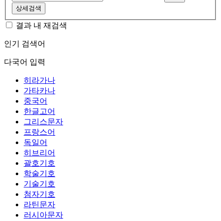
상세검색
결과 내 재검색
인기 검색어
다국어 입력
히라가나
가타카나
중국어
한글고어
그리스문자
프랑스어
독일어
히브리어
괄호기호
학술기호
기술기호
첨자기호
라틴문자
러시아문자