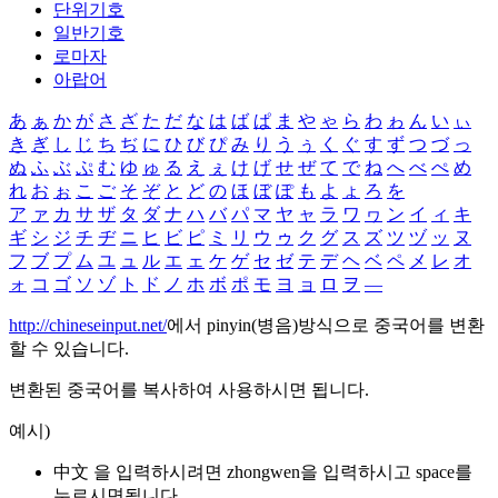
단위기호
일반기호
로마자
아랍어
あ
ぁ
か
が
さ
ざ
た
だ
な
は
ば
ぱ
ま
や
ゃ
ら
わ
ゎ
ん
い
ぃ
き
ぎ
し
じ
ち
ぢ
に
ひ
び
ぴ
み
り
う
ぅ
く
ぐ
す
ず
つ
づ
っ
ぬ
ふ
ぶ
ぷ
む
ゆ
ゅ
る
え
ぇ
け
げ
せ
ぜ
て
で
ね
へ
べ
ぺ
め
れ
お
ぉ
こ
ご
そ
ぞ
と
ど
の
ほ
ぼ
ぽ
も
よ
ょ
ろ
を
ア
ァ
カ
サ
ザ
タ
ダ
ナ
ハ
バ
パ
マ
ヤ
ャ
ラ
ワ
ヮ
ン
イ
ィ
キ
ギ
シ
ジ
チ
ヂ
ニ
ヒ
ビ
ピ
ミ
リ
ウ
ゥ
ク
グ
ス
ズ
ツ
ヅ
ッ
ヌ
フ
ブ
プ
ム
ユ
ュ
ル
エ
ェ
ケ
ゲ
セ
ゼ
テ
デ
ヘ
ベ
ペ
メ
レ
オ
ォ
コ
ゴ
ソ
ゾ
ト
ド
ノ
ホ
ボ
ポ
モ
ヨ
ョ
ロ
ヲ
―
http://chineseinput.net/
에서 pinyin(병음)방식으로 중국어를 변환
할 수 있습니다.
변환된 중국어를 복사하여 사용하시면 됩니다.
예시)
中文 을 입력하시려면
zhongwen
을 입력하시고 space를
누르시면됩니다.