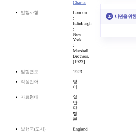
Charles
발행사항
London
나만을 위한
;
Edinburgh
;
New
York
:
Marshall
Brothers,
[1923]
발행연도
1923
작성언어
영
어
자료형태
일
반
단
행
본
발행국(도시)
England