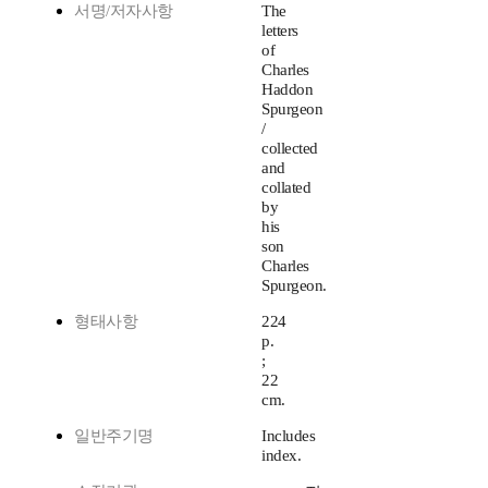
서명/저자사항
The
letters
of
Charles
Haddon
Spurgeon
/
collected
and
collated
by
his
son
Charles
Spurgeon.
형태사항
224
p.
;
22
cm.
일반주기명
Includes
index.