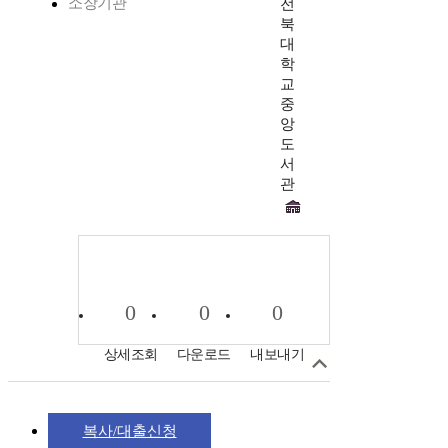
소장기관
전
북
대
학
교
중
앙
도
서
관
0
0
0
상세조회
다운로드
내보내기
복사/대출신청