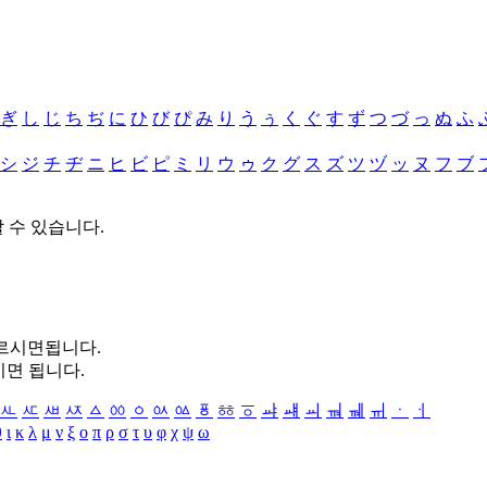
ぎ
し
じ
ち
ぢ
に
ひ
び
ぴ
み
り
う
ぅ
く
ぐ
す
ず
つ
づ
っ
ぬ
ふ
シ
ジ
チ
ヂ
ニ
ヒ
ビ
ピ
ミ
リ
ウ
ゥ
ク
グ
ス
ズ
ツ
ヅ
ッ
ヌ
フ
ブ
할 수 있습니다.
누르시면됩니다.
시면 됩니다.
ㅻ
ㅼ
ㅽ
ㅾ
ㅿ
ㆀ
ㆁ
ㆂ
ㆃ
ㆄ
ㆅ
ㆆ
ㆇ
ㆈ
ㆉ
ㆊ
ㆋ
ㆌ
ㆍ
ㆎ
θ
ι
κ
λ
μ
ν
ξ
ο
π
ρ
σ
τ
υ
φ
χ
ψ
ω