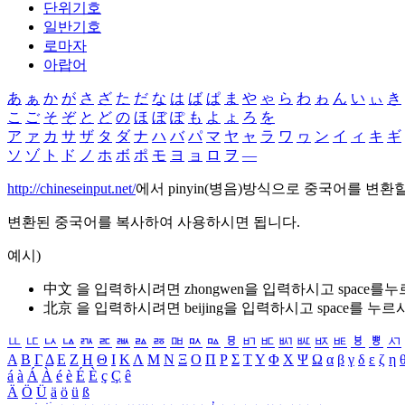
단위기호
일반기호
로마자
아랍어
あ
ぁ
か
が
さ
ざ
た
だ
な
は
ば
ぱ
ま
や
ゃ
ら
わ
ゎ
ん
い
ぃ
き
こ
ご
そ
ぞ
と
ど
の
ほ
ぼ
ぽ
も
よ
ょ
ろ
を
ア
ァ
カ
サ
ザ
タ
ダ
ナ
ハ
バ
パ
マ
ヤ
ャ
ラ
ワ
ヮ
ン
イ
ィ
キ
ギ
ソ
ゾ
ト
ド
ノ
ホ
ボ
ポ
モ
ヨ
ョ
ロ
ヲ
―
http://chineseinput.net/
에서 pinyin(병음)방식으로 중국어를 변환
변환된 중국어를 복사하여 사용하시면 됩니다.
예시)
中文 을 입력하시려면
zhongwen
을 입력하시고 space를
北京 을 입력하시려면
beijing
을 입력하시고 space를 누르
ㅥ
ㅦ
ㅧ
ㅨ
ㅩ
ㅪ
ㅫ
ㅬ
ㅭ
ㅮ
ㅯ
ㅰ
ㅱ
ㅲ
ㅳ
ㅴ
ㅵ
ㅶ
ㅷ
ㅸ
ㅹ
ㅺ
Α
Β
Γ
Δ
Ε
Ζ
Η
Θ
Ι
Κ
Λ
Μ
Ν
Ξ
Ο
Π
Ρ
Σ
Τ
Υ
Φ
Χ
Ψ
Ω
α
β
γ
δ
ε
ζ
η
á
à
Á
À
é
è
É
È
ç
Ç
ê
Ä
Ö
Ü
ä
ö
ü
ß