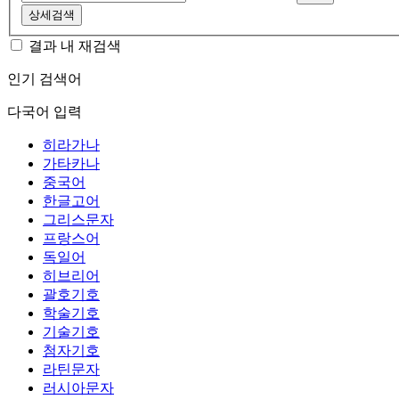
상세검색
결과 내 재검색
인기 검색어
다국어 입력
히라가나
가타카나
중국어
한글고어
그리스문자
프랑스어
독일어
히브리어
괄호기호
학술기호
기술기호
첨자기호
라틴문자
러시아문자