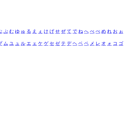
ぶ
ぷ
む
ゆ
ゅ
る
え
ぇ
け
げ
せ
ぜ
て
で
ね
へ
べ
ぺ
め
れ
お
ぉ
プ
ム
ユ
ュ
ル
エ
ェ
ケ
ゲ
セ
ゼ
テ
デ
ヘ
ベ
ペ
メ
レ
オ
ォ
コ
ゴ