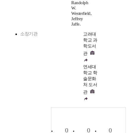
Randolph
W.
Westerfield,
Jeffrey
Jaffe.
소장기관
고려대
학교 과
학도서
관
연세대
학교 학
술문화
처 도서
관
0
0
0