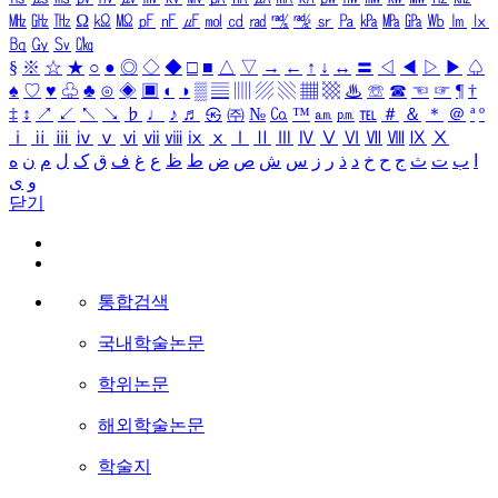
㎒
㎓
㎔
Ω
㏀
㏁
㎊
㎋
㎌
㏖
㏅
㎭
㎮
㎯
㏛
㎩
㎪
㎫
㎬
㏝
㏐
㏓
㏃
㏉
㏜
㏆
§
※
☆
★
○
●
◎
◇
◆
□
■
△
▽
→
←
↑
↓
↔
〓
◁
◀
▷
▶
♤
♠
♡
♥
♧
♣
⊙
◈
▣
◐
◑
▒
▤
▥
▨
▧
▦
▩
♨
☏
☎
☜
☞
¶
†
‡
↕
↗
↙
↖
↘
♭
♩
♪
♬
㉿
㈜
№
㏇
™
㏂
㏘
℡
＃
＆
＊
＠
ª
º
ⅰ
ⅱ
ⅲ
ⅳ
ⅴ
ⅵ
ⅶ
ⅷ
ⅸ
ⅹ
Ⅰ
Ⅱ
Ⅲ
Ⅳ
Ⅴ
Ⅵ
Ⅶ
Ⅷ
Ⅸ
Ⅹ
ا
ب
ت
ث
ج
ح
خ
د
ذ
ر
ز
س
ش
ص
ض
ط
ظ
ع
غ
ف
ق
ک
ل
م
ن
ه
و
ی
닫기
통합검색
국내학술논문
학위논문
해외학술논문
학술지