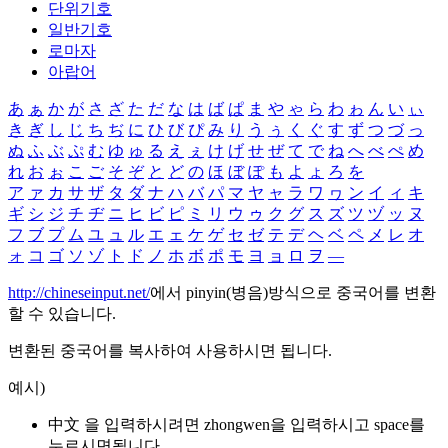
단위기호
일반기호
로마자
아랍어
あ
ぁ
か
が
さ
ざ
た
だ
な
は
ば
ぱ
ま
や
ゃ
ら
わ
ゎ
ん
い
ぃ
き
ぎ
し
じ
ち
ぢ
に
ひ
び
ぴ
み
り
う
ぅ
く
ぐ
す
ず
つ
づ
っ
ぬ
ふ
ぶ
ぷ
む
ゆ
ゅ
る
え
ぇ
け
げ
せ
ぜ
て
で
ね
へ
べ
ぺ
め
れ
お
ぉ
こ
ご
そ
ぞ
と
ど
の
ほ
ぼ
ぽ
も
よ
ょ
ろ
を
ア
ァ
カ
サ
ザ
タ
ダ
ナ
ハ
バ
パ
マ
ヤ
ャ
ラ
ワ
ヮ
ン
イ
ィ
キ
ギ
シ
ジ
チ
ヂ
ニ
ヒ
ビ
ピ
ミ
リ
ウ
ゥ
ク
グ
ス
ズ
ツ
ヅ
ッ
ヌ
フ
ブ
プ
ム
ユ
ュ
ル
エ
ェ
ケ
ゲ
セ
ゼ
テ
デ
ヘ
ベ
ペ
メ
レ
オ
ォ
コ
ゴ
ソ
ゾ
ト
ド
ノ
ホ
ボ
ポ
モ
ヨ
ョ
ロ
ヲ
―
http://chineseinput.net/
에서 pinyin(병음)방식으로 중국어를 변환
할 수 있습니다.
변환된 중국어를 복사하여 사용하시면 됩니다.
예시)
中文 을 입력하시려면
zhongwen
을 입력하시고 space를
누르시면됩니다.