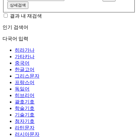
상세검색
결과 내 재검색
인기 검색어
다국어 입력
히라가나
가타카나
중국어
한글고어
그리스문자
프랑스어
독일어
히브리어
괄호기호
학술기호
기술기호
첨자기호
라틴문자
러시아문자