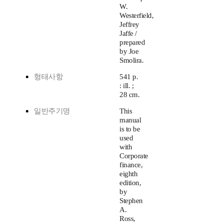
W.
Westerfield,
Jeffrey
Jaffe /
prepared
by Joe
Smolira.
형태사항
541 p.
: ill. ;
28 cm.
일반주기명
This
manual
is to be
used
with
Corporate
finance,
eighth
edition,
by
Stephen
A.
Ross,