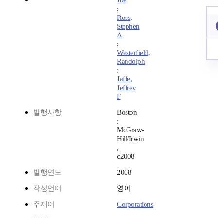
Joe
;
Ross,
Stephen
A
;
Westerfield,
Randolph
;
Jaffe,
Jeffrey
F
발행사항
Boston
:
McGraw-
Hill/Irwin
,
c2008
발행연도
2008
작성언어
영어
주제어
Corporations