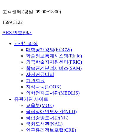
고객센터 (평일: 09:00~18:00)
1599-3122
ARS 번호안내
관련누리집
대학공개강의(KOCW)
학술정보통계시스템(Rinfo)
외국학술지지원센터(FRIC)
학술관계분석서비스(SAM)
사서커뮤니티
기관회원
지식나눔(LOOK)
의학전자도서관(MEDLIS)
유관기관 사이트
교육부(MOE)
국립장애인도서관(NLD)
국립중앙도서관(NL)
국회도서관(NAL)
연구윤리정보포털(CRE)