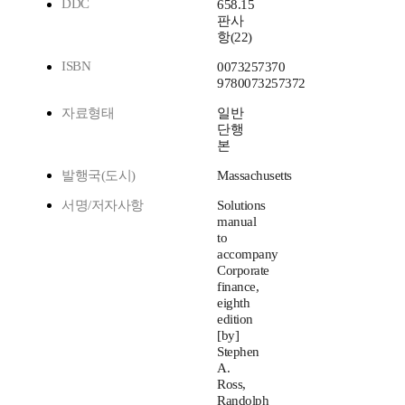
DDC
658.15
판사
항(22)
ISBN
0073257370
9780073257372
자료형태
일반
단행
본
발행국(도시)
Massachusetts
서명/저자사항
Solutions
manual
to
accompany
Corporate
finance,
eighth
edition
[by]
Stephen
A.
Ross,
Randolph