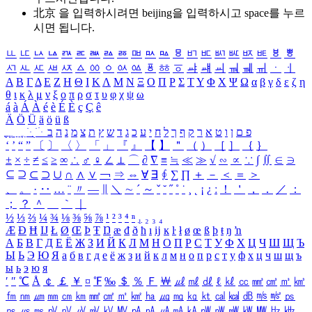
北京 을 입력하시려면
beijing
을 입력하시고 space를 누르
시면 됩니다.
ㅥ
ㅦ
ㅧ
ㅨ
ㅩ
ㅪ
ㅫ
ㅬ
ㅭ
ㅮ
ㅯ
ㅰ
ㅱ
ㅲ
ㅳ
ㅴ
ㅵ
ㅶ
ㅷ
ㅸ
ㅹ
ㅺ
ㅻ
ㅼ
ㅽ
ㅾ
ㅿ
ㆀ
ㆁ
ㆂ
ㆃ
ㆄ
ㆅ
ㆆ
ㆇ
ㆈ
ㆉ
ㆊ
ㆋ
ㆌ
ㆍ
ㆎ
Α
Β
Γ
Δ
Ε
Ζ
Η
Θ
Ι
Κ
Λ
Μ
Ν
Ξ
Ο
Π
Ρ
Σ
Τ
Υ
Φ
Χ
Ψ
Ω
α
β
γ
δ
ε
ζ
η
θ
ι
κ
λ
μ
ν
ξ
ο
π
ρ
σ
τ
υ
φ
χ
ψ
ω
á
à
Á
À
é
è
É
È
ç
Ç
ê
Ä
Ö
Ü
ä
ö
ü
ß
ְ
ֳ
ֲ
ֱ
ָ
ַ
ֵ
ֶ
ִ
ֹ
ּ
ֻ
ׂ
ׁ
ּ
ב
ה
נ
מ
צ
ת
ץ
ש
ד
ג
כ
ע
י
ח
ל
ך
ף
ק
ר
א
ט
ו
ן
ם
פ
‘
’
“
”
〔
〕
〈
〉
「
」
『
』
【
】
＂
（
）
［
］
｛
｝
±
×
÷
≠
≤
≥
∞
∴
♂
♀
∠
⊥
⌒
∂
∇
≡
≒
≪
≫
√
∽
∝
∵
∫
∬
∈
∋
⊆
⊇
⊂
⊃
∪
∩
∧
∨
￢
⇒
⇔
∀
∃
∮
∑
∏
＋
－
＜
＝
＞
、
。
·
‥
…
¨
〃
―
∥
＼
∼
´
～
ˇ
˘
˝
˚
˙
¸
˛
¡
¿
ː
！
＇
，
．
／
：
；
？
＾
＿
｀
｜
½
⅓
⅔
¼
¾
⅛
⅜
⅝
⅞
¹
²
³
⁴
ⁿ
₁
₂
₃
₄
Æ
Ð
Ħ
Ĳ
Ł
Ø
Œ
Þ
Ŧ
Ŋ
æ
đ
ð
ħ
ı
ĳ
ĸ
ŀ
ł
ø
œ
ß
þ
ŧ
ŋ
ŉ
А
Б
В
Г
Д
Е
Ё
Ж
З
И
Й
К
Л
М
Н
О
П
Р
С
Т
У
Ф
Х
Ц
Ч
Ш
Щ
Ъ
Ы
Ь
Э
Ю
Я
а
б
в
г
д
е
ё
ж
з
и
й
к
л
м
н
о
п
р
с
т
у
ф
х
ц
ч
ш
щ
ъ
ы
ь
э
ю
я
′
″
℃
Å
￠
￡
￥
¤
℉
‰
＄
％
Ｆ
￦
㎕
㎖
㎗
ℓ
㎘
㏄
㎣
㎤
㎥
㎦
㎙
㎚
㎛
㎜
㎝
㎞
㎟
㎠
㎡
㎢
㏊
㎍
㎎
㎏
㏏
㎈
㎉
㏈
㎧
㎨
㎰
㎱
㎲
㎳
㎴
㎵
㎶
㎷
㎸
㎹
㎀
㎁
㎂
㎃
㎄
㎺
㎻
㎽
㎾
㎿
㎐
㎑