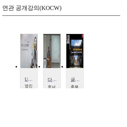
연관 공개강의(KOCW)
Understanding of Korean Corporations Culture
다국적기업론
글로벌 경영전략
영진
호남
충북
사이
대학
대학
버대
교
교
학교
홍
정
조
성
진
양
훈
섭
민