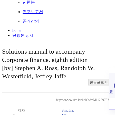
단행본
연구보고서
공개강의
home
단행본 상세
Solutions manual to accompany
Corporate finance, eighth edition
[by] Stephen A. Ross, Randolph W.
Westerfield, Jeffrey Jaffe
한글로보기
료
https://www.riss.kr/link?id=M11259753
저자
Smolira,