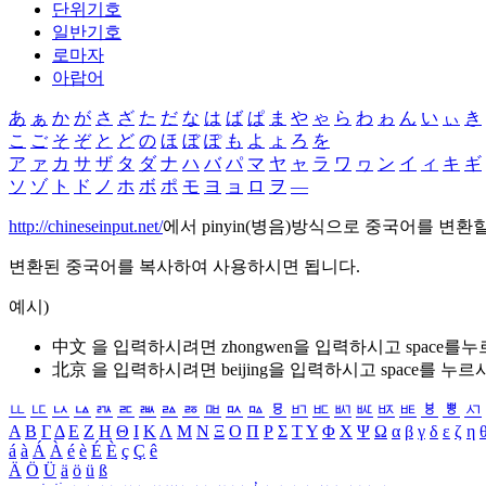
단위기호
일반기호
로마자
아랍어
あ
ぁ
か
が
さ
ざ
た
だ
な
は
ば
ぱ
ま
や
ゃ
ら
わ
ゎ
ん
い
ぃ
き
こ
ご
そ
ぞ
と
ど
の
ほ
ぼ
ぽ
も
よ
ょ
ろ
を
ア
ァ
カ
サ
ザ
タ
ダ
ナ
ハ
バ
パ
マ
ヤ
ャ
ラ
ワ
ヮ
ン
イ
ィ
キ
ギ
ソ
ゾ
ト
ド
ノ
ホ
ボ
ポ
モ
ヨ
ョ
ロ
ヲ
―
http://chineseinput.net/
에서 pinyin(병음)방식으로 중국어를 변환
변환된 중국어를 복사하여 사용하시면 됩니다.
예시)
中文 을 입력하시려면
zhongwen
을 입력하시고 space를
北京 을 입력하시려면
beijing
을 입력하시고 space를 누르
ㅥ
ㅦ
ㅧ
ㅨ
ㅩ
ㅪ
ㅫ
ㅬ
ㅭ
ㅮ
ㅯ
ㅰ
ㅱ
ㅲ
ㅳ
ㅴ
ㅵ
ㅶ
ㅷ
ㅸ
ㅹ
ㅺ
Α
Β
Γ
Δ
Ε
Ζ
Η
Θ
Ι
Κ
Λ
Μ
Ν
Ξ
Ο
Π
Ρ
Σ
Τ
Υ
Φ
Χ
Ψ
Ω
α
β
γ
δ
ε
ζ
η
á
à
Á
À
é
è
É
È
ç
Ç
ê
Ä
Ö
Ü
ä
ö
ü
ß