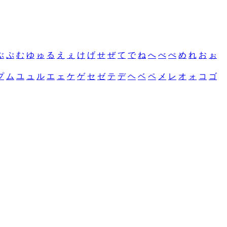
ぶ
ぷ
む
ゆ
ゅ
る
え
ぇ
け
げ
せ
ぜ
て
で
ね
へ
べ
ぺ
め
れ
お
ぉ
プ
ム
ユ
ュ
ル
エ
ェ
ケ
ゲ
セ
ゼ
テ
デ
ヘ
ベ
ペ
メ
レ
オ
ォ
コ
ゴ