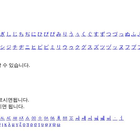
ぎ
し
じ
ち
ぢ
に
ひ
び
ぴ
み
り
う
ぅ
く
ぐ
す
ず
つ
づ
っ
ぬ
ふ
シ
ジ
チ
ヂ
ニ
ヒ
ビ
ピ
ミ
リ
ウ
ゥ
ク
グ
ス
ズ
ツ
ヅ
ッ
ヌ
フ
ブ
할 수 있습니다.
누르시면됩니다.
시면 됩니다.
ㅻ
ㅼ
ㅽ
ㅾ
ㅿ
ㆀ
ㆁ
ㆂ
ㆃ
ㆄ
ㆅ
ㆆ
ㆇ
ㆈ
ㆉ
ㆊ
ㆋ
ㆌ
ㆍ
ㆎ
θ
ι
κ
λ
μ
ν
ξ
ο
π
ρ
σ
τ
υ
φ
χ
ψ
ω