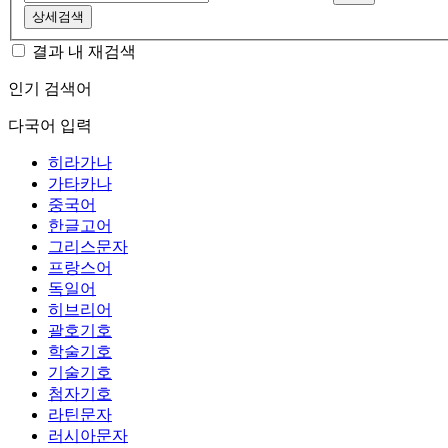
상세검색
결과 내 재검색
인기 검색어
다국어 입력
히라가나
가타카나
중국어
한글고어
그리스문자
프랑스어
독일어
히브리어
괄호기호
학술기호
기술기호
첨자기호
라틴문자
러시아문자