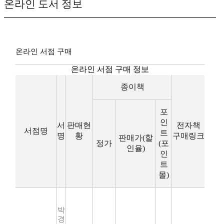
온라인 도서 정보
온라인 서점 구매
온라인 서점 구매 정보
종이책
포
인
서
판매현
전자책
서점명
트
명
황
구매링크
판매가(할
정가
(포
인율)
인
트
몰)
박
경