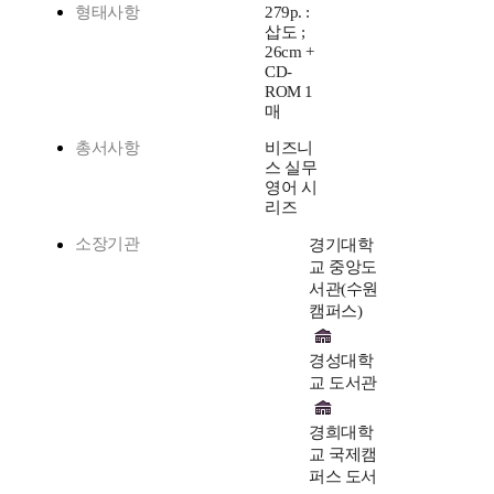
형태사항
279p. :
삽도 ;
26cm +
CD-
ROM 1
매
총서사항
비즈니
스 실무
영어 시
리즈
소장기관
경기대학
교 중앙도
서관(수원
캠퍼스)
경성대학
교 도서관
경희대학
교 국제캠
퍼스 도서