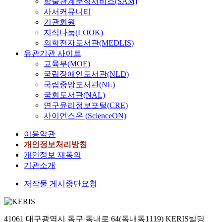
학술관계분석서비스(SAM)
사서커뮤니티
기관회원
지식나눔(LOOK)
의학전자도서관(MEDLIS)
유관기관 사이트
교육부(MOE)
국립장애인도서관(NLD)
국립중앙도서관(NL)
국회도서관(NAL)
연구윤리정보포털(CRE)
사이언스온 (ScienceON)
이용약관
개인정보처리방침
개인정보 재동의
기관소개
저작물 게시중단요청
41061 대구광역시 동구 동내로 64(동내동1119) KERIS빌딩