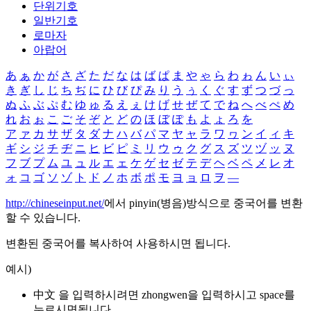
단위기호
일반기호
로마자
아랍어
あ
ぁ
か
が
さ
ざ
た
だ
な
は
ば
ぱ
ま
や
ゃ
ら
わ
ゎ
ん
い
ぃ
き
ぎ
し
じ
ち
ぢ
に
ひ
び
ぴ
み
り
う
ぅ
く
ぐ
す
ず
つ
づ
っ
ぬ
ふ
ぶ
ぷ
む
ゆ
ゅ
る
え
ぇ
け
げ
せ
ぜ
て
で
ね
へ
べ
ぺ
め
れ
お
ぉ
こ
ご
そ
ぞ
と
ど
の
ほ
ぼ
ぽ
も
よ
ょ
ろ
を
ア
ァ
カ
サ
ザ
タ
ダ
ナ
ハ
バ
パ
マ
ヤ
ャ
ラ
ワ
ヮ
ン
イ
ィ
キ
ギ
シ
ジ
チ
ヂ
ニ
ヒ
ビ
ピ
ミ
リ
ウ
ゥ
ク
グ
ス
ズ
ツ
ヅ
ッ
ヌ
フ
ブ
プ
ム
ユ
ュ
ル
エ
ェ
ケ
ゲ
セ
ゼ
テ
デ
ヘ
ベ
ペ
メ
レ
オ
ォ
コ
ゴ
ソ
ゾ
ト
ド
ノ
ホ
ボ
ポ
モ
ヨ
ョ
ロ
ヲ
―
http://chineseinput.net/
에서 pinyin(병음)방식으로 중국어를 변환
할 수 있습니다.
변환된 중국어를 복사하여 사용하시면 됩니다.
예시)
中文 을 입력하시려면
zhongwen
을 입력하시고 space를
누르시면됩니다.