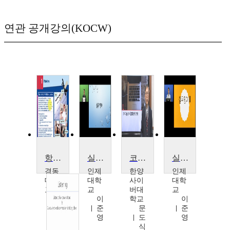
연관 공개강의(KOCW)
항공서비스실무영어
실무영어 I
코딩 실무영어
실무영어 II
경동
인제
한양
인제
대학
대학
사이
대학
교
교
버대
교
권
이
학교
이
병
준
문
준
철
영
도
영
식