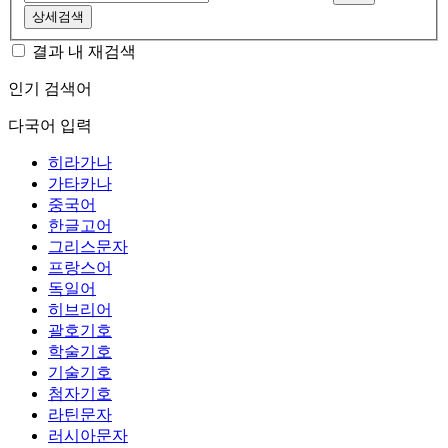
상세검색
결과 내 재검색
인기 검색어
다국어 입력
히라가나
가타카나
중국어
한글고어
그리스문자
프랑스어
독일어
히브리어
괄호기호
학술기호
기술기호
첨자기호
라틴문자
러시아문자