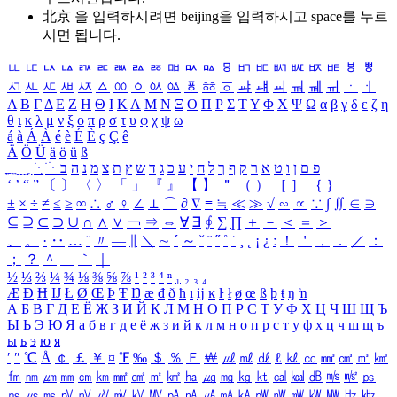
北京 을 입력하시려면
beijing
을 입력하시고 space를 누르
시면 됩니다.
ㅥ
ㅦ
ㅧ
ㅨ
ㅩ
ㅪ
ㅫ
ㅬ
ㅭ
ㅮ
ㅯ
ㅰ
ㅱ
ㅲ
ㅳ
ㅴ
ㅵ
ㅶ
ㅷ
ㅸ
ㅹ
ㅺ
ㅻ
ㅼ
ㅽ
ㅾ
ㅿ
ㆀ
ㆁ
ㆂ
ㆃ
ㆄ
ㆅ
ㆆ
ㆇ
ㆈ
ㆉ
ㆊ
ㆋ
ㆌ
ㆍ
ㆎ
Α
Β
Γ
Δ
Ε
Ζ
Η
Θ
Ι
Κ
Λ
Μ
Ν
Ξ
Ο
Π
Ρ
Σ
Τ
Υ
Φ
Χ
Ψ
Ω
α
β
γ
δ
ε
ζ
η
θ
ι
κ
λ
μ
ν
ξ
ο
π
ρ
σ
τ
υ
φ
χ
ψ
ω
á
à
Á
À
é
è
É
È
ç
Ç
ê
Ä
Ö
Ü
ä
ö
ü
ß
ְ
ֳ
ֲ
ֱ
ָ
ַ
ֵ
ֶ
ִ
ֹ
ּ
ֻ
ׂ
ׁ
ּ
ב
ה
נ
מ
צ
ת
ץ
ש
ד
ג
כ
ע
י
ח
ל
ך
ף
ק
ר
א
ט
ו
ן
ם
פ
‘
’
“
”
〔
〕
〈
〉
「
」
『
』
【
】
＂
（
）
［
］
｛
｝
±
×
÷
≠
≤
≥
∞
∴
♂
♀
∠
⊥
⌒
∂
∇
≡
≒
≪
≫
√
∽
∝
∵
∫
∬
∈
∋
⊆
⊇
⊂
⊃
∪
∩
∧
∨
￢
⇒
⇔
∀
∃
∮
∑
∏
＋
－
＜
＝
＞
、
。
·
‥
…
¨
〃
―
∥
＼
∼
´
～
ˇ
˘
˝
˚
˙
¸
˛
¡
¿
ː
！
＇
，
．
／
：
；
？
＾
＿
｀
｜
½
⅓
⅔
¼
¾
⅛
⅜
⅝
⅞
¹
²
³
⁴
ⁿ
₁
₂
₃
₄
Æ
Ð
Ħ
Ĳ
Ł
Ø
Œ
Þ
Ŧ
Ŋ
æ
đ
ð
ħ
ı
ĳ
ĸ
ŀ
ł
ø
œ
ß
þ
ŧ
ŋ
ŉ
А
Б
В
Г
Д
Е
Ё
Ж
З
И
Й
К
Л
М
Н
О
П
Р
С
Т
У
Ф
Х
Ц
Ч
Ш
Щ
Ъ
Ы
Ь
Э
Ю
Я
а
б
в
г
д
е
ё
ж
з
и
й
к
л
м
н
о
п
р
с
т
у
ф
х
ц
ч
ш
щ
ъ
ы
ь
э
ю
я
′
″
℃
Å
￠
￡
￥
¤
℉
‰
＄
％
Ｆ
￦
㎕
㎖
㎗
ℓ
㎘
㏄
㎣
㎤
㎥
㎦
㎙
㎚
㎛
㎜
㎝
㎞
㎟
㎠
㎡
㎢
㏊
㎍
㎎
㎏
㏏
㎈
㎉
㏈
㎧
㎨
㎰
㎱
㎲
㎳
㎴
㎵
㎶
㎷
㎸
㎹
㎀
㎁
㎂
㎃
㎄
㎺
㎻
㎽
㎾
㎿
㎐
㎑