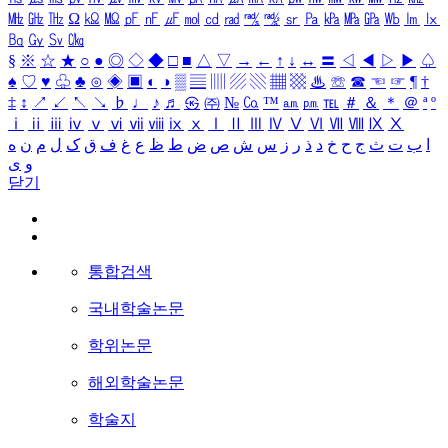
㎒
㎓
㎔
Ω
㏀
㏁
㎊
㎋
㎌
㏖
㏅
㎭
㎮
㎯
㏛
㎩
㎪
㎫
㎬
㏝
㏐
㏓
㏃
㏉
㏜
㏆
§
※
☆
★
○
●
◎
◇
◆
□
■
△
▽
→
←
↑
↓
↔
〓
◁
◀
▷
▶
♤
♠
♡
♥
♧
♣
⊙
◈
▣
◐
◑
▒
▤
▥
▨
▧
▦
▩
♨
☏
☎
☜
☞
¶
†
‡
↕
↗
↙
↖
↘
♭
♩
♪
♬
㉿
㈜
№
㏇
™
㏂
㏘
℡
＃
＆
＊
＠
ª
º
ⅰ
ⅱ
ⅲ
ⅳ
ⅴ
ⅵ
ⅶ
ⅷ
ⅸ
ⅹ
Ⅰ
Ⅱ
Ⅲ
Ⅳ
Ⅴ
Ⅵ
Ⅶ
Ⅷ
Ⅸ
Ⅹ
ا
ب
ت
ث
ج
ح
خ
د
ذ
ر
ز
س
ش
ص
ض
ط
ظ
ع
غ
ف
ق
ک
ل
م
ن
ه
و
ی
닫기
통합검색
국내학술논문
학위논문
해외학술논문
학술지