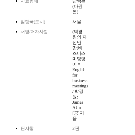
자료형태
단행본
(다권
본)
발행국(도시)
서울
서명/저자사항
(박경
원의 자
신만
만)비
즈니스
미팅영
어 =
English
for
business
meetings
/ 박경
원;
James
Alan
[공]지
음
판사항
2판