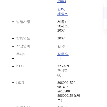
James
;
알랜,
제임스
발행사항
서울 :
넥서스,
2007
발행연도
2007
작성언어
한국어
주제어
실무 영
어
KDC
325.489
판사항
(4)
ISBN
8960001570
98740 :
￦13900
8960001589(세
트)