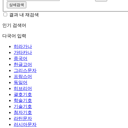
상세검색
결과 내 재검색
인기 검색어
다국어 입력
히라가나
가타카나
중국어
한글고어
그리스문자
프랑스어
독일어
히브리어
괄호기호
학술기호
기술기호
첨자기호
라틴문자
러시아문자