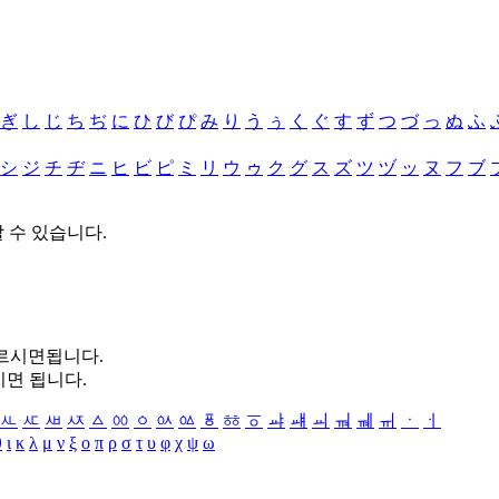
ぎ
し
じ
ち
ぢ
に
ひ
び
ぴ
み
り
う
ぅ
く
ぐ
す
ず
つ
づ
っ
ぬ
ふ
シ
ジ
チ
ヂ
ニ
ヒ
ビ
ピ
ミ
リ
ウ
ゥ
ク
グ
ス
ズ
ツ
ヅ
ッ
ヌ
フ
ブ
할 수 있습니다.
누르시면됩니다.
시면 됩니다.
ㅻ
ㅼ
ㅽ
ㅾ
ㅿ
ㆀ
ㆁ
ㆂ
ㆃ
ㆄ
ㆅ
ㆆ
ㆇ
ㆈ
ㆉ
ㆊ
ㆋ
ㆌ
ㆍ
ㆎ
θ
ι
κ
λ
μ
ν
ξ
ο
π
ρ
σ
τ
υ
φ
χ
ψ
ω