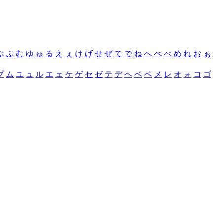
ぶ
ぷ
む
ゆ
ゅ
る
え
ぇ
け
げ
せ
ぜ
て
で
ね
へ
べ
ぺ
め
れ
お
ぉ
プ
ム
ユ
ュ
ル
エ
ェ
ケ
ゲ
セ
ゼ
テ
デ
ヘ
ベ
ペ
メ
レ
オ
ォ
コ
ゴ