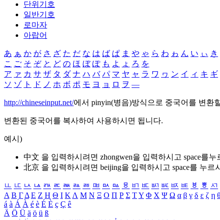
단위기호
일반기호
로마자
아랍어
あ
ぁ
か
が
さ
ざ
た
だ
な
は
ば
ぱ
ま
や
ゃ
ら
わ
ゎ
ん
い
ぃ
き
こ
ご
そ
ぞ
と
ど
の
ほ
ぼ
ぽ
も
よ
ょ
ろ
を
ア
ァ
カ
サ
ザ
タ
ダ
ナ
ハ
バ
パ
マ
ヤ
ャ
ラ
ワ
ヮ
ン
イ
ィ
キ
ギ
ソ
ゾ
ト
ド
ノ
ホ
ボ
ポ
モ
ヨ
ョ
ロ
ヲ
―
http://chineseinput.net/
에서 pinyin(병음)방식으로 중국어를 변환
변환된 중국어를 복사하여 사용하시면 됩니다.
예시)
中文 을 입력하시려면
zhongwen
을 입력하시고 space를
北京 을 입력하시려면
beijing
을 입력하시고 space를 누르
ㅥ
ㅦ
ㅧ
ㅨ
ㅩ
ㅪ
ㅫ
ㅬ
ㅭ
ㅮ
ㅯ
ㅰ
ㅱ
ㅲ
ㅳ
ㅴ
ㅵ
ㅶ
ㅷ
ㅸ
ㅹ
ㅺ
Α
Β
Γ
Δ
Ε
Ζ
Η
Θ
Ι
Κ
Λ
Μ
Ν
Ξ
Ο
Π
Ρ
Σ
Τ
Υ
Φ
Χ
Ψ
Ω
α
β
γ
δ
ε
ζ
η
á
à
Á
À
é
è
É
È
ç
Ç
ê
Ä
Ö
Ü
ä
ö
ü
ß