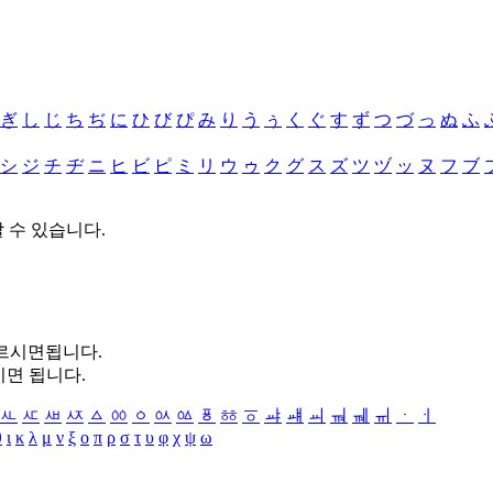
ぎ
し
じ
ち
ぢ
に
ひ
び
ぴ
み
り
う
ぅ
く
ぐ
す
ず
つ
づ
っ
ぬ
ふ
シ
ジ
チ
ヂ
ニ
ヒ
ビ
ピ
ミ
リ
ウ
ゥ
ク
グ
ス
ズ
ツ
ヅ
ッ
ヌ
フ
ブ
할 수 있습니다.
누르시면됩니다.
시면 됩니다.
ㅻ
ㅼ
ㅽ
ㅾ
ㅿ
ㆀ
ㆁ
ㆂ
ㆃ
ㆄ
ㆅ
ㆆ
ㆇ
ㆈ
ㆉ
ㆊ
ㆋ
ㆌ
ㆍ
ㆎ
θ
ι
κ
λ
μ
ν
ξ
ο
π
ρ
σ
τ
υ
φ
χ
ψ
ω