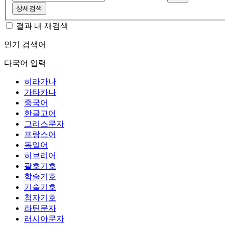
상세검색
결과 내 재검색
인기 검색어
다국어 입력
히라가나
가타카나
중국어
한글고어
그리스문자
프랑스어
독일어
히브리어
괄호기호
학술기호
기술기호
첨자기호
라틴문자
러시아문자