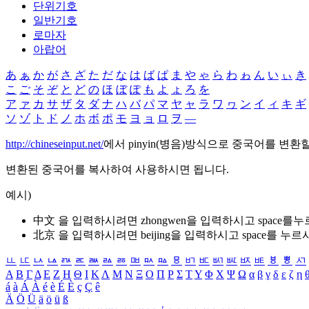
단위기호
일반기호
로마자
아랍어
あ
ぁ
か
が
さ
ざ
た
だ
な
は
ば
ぱ
ま
や
ゃ
ら
わ
ゎ
ん
い
ぃ
き
こ
ご
そ
ぞ
と
ど
の
ほ
ぼ
ぽ
も
よ
ょ
ろ
を
ア
ァ
カ
サ
ザ
タ
ダ
ナ
ハ
バ
パ
マ
ヤ
ャ
ラ
ワ
ヮ
ン
イ
ィ
キ
ギ
ソ
ゾ
ト
ド
ノ
ホ
ボ
ポ
モ
ヨ
ョ
ロ
ヲ
―
http://chineseinput.net/
에서 pinyin(병음)방식으로 중국어를 변환
변환된 중국어를 복사하여 사용하시면 됩니다.
예시)
中文 을 입력하시려면
zhongwen
을 입력하시고 space를
北京 을 입력하시려면
beijing
을 입력하시고 space를 누르
ㅥ
ㅦ
ㅧ
ㅨ
ㅩ
ㅪ
ㅫ
ㅬ
ㅭ
ㅮ
ㅯ
ㅰ
ㅱ
ㅲ
ㅳ
ㅴ
ㅵ
ㅶ
ㅷ
ㅸ
ㅹ
ㅺ
Α
Β
Γ
Δ
Ε
Ζ
Η
Θ
Ι
Κ
Λ
Μ
Ν
Ξ
Ο
Π
Ρ
Σ
Τ
Υ
Φ
Χ
Ψ
Ω
α
β
γ
δ
ε
ζ
η
á
à
Á
À
é
è
É
È
ç
Ç
ê
Ä
Ö
Ü
ä
ö
ü
ß