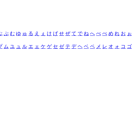
ぶ
ぷ
む
ゆ
ゅ
る
え
ぇ
け
げ
せ
ぜ
て
で
ね
へ
べ
ぺ
め
れ
お
ぉ
プ
ム
ユ
ュ
ル
エ
ェ
ケ
ゲ
セ
ゼ
テ
デ
ヘ
ベ
ペ
メ
レ
オ
ォ
コ
ゴ