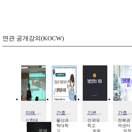
연관 공개강의(KOCW)
미래 간호사의 핵심역량을 위한 콘텐츠(한국보건간호연구회)
간호사의 기본은 술기
기본간호학2
간호학개론 플러
신한대
울산과
건국대
전북권
학교
학대학
학교
역센터
신종
교
최희
정정