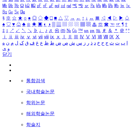
㎒
㎓
㎔
Ω
㏀
㏁
㎊
㎋
㎌
㏖
㏅
㎭
㎮
㎯
㏛
㎩
㎪
㎫
㎬
㏝
㏐
㏓
㏃
㏉
㏜
㏆
§
※
☆
★
○
●
◎
◇
◆
□
■
△
▽
→
←
↑
↓
↔
〓
◁
◀
▷
▶
♤
♠
♡
♥
♧
♣
⊙
◈
▣
◐
◑
▒
▤
▥
▨
▧
▦
▩
♨
☏
☎
☜
☞
¶
†
‡
↕
↗
↙
↖
↘
♭
♩
♪
♬
㉿
㈜
№
㏇
™
㏂
㏘
℡
＃
＆
＊
＠
ª
º
ⅰ
ⅱ
ⅲ
ⅳ
ⅴ
ⅵ
ⅶ
ⅷ
ⅸ
ⅹ
Ⅰ
Ⅱ
Ⅲ
Ⅳ
Ⅴ
Ⅵ
Ⅶ
Ⅷ
Ⅸ
Ⅹ
ا
ب
ت
ث
ج
ح
خ
د
ذ
ر
ز
س
ش
ص
ض
ط
ظ
ع
غ
ف
ق
ک
ل
م
ن
ه
و
ی
닫기
통합검색
국내학술논문
학위논문
해외학술논문
학술지