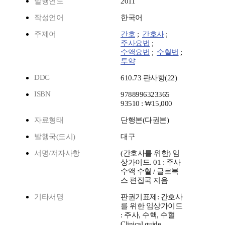
발행연도
2011
작성언어
한국어
주제어
간호
;
간호사
;
주사요법
;
수액요법
;
수혈법
;
투약
DDC
610.73 판사항(22)
ISBN
9788996323365
93510 : ₩15,000
자료형태
단행본(다권본)
발행국(도시)
대구
서명/저자사항
(간호사를 위한) 임
상가이드. 01 : 주사
수액 수혈 / 글로북
스 편집국 지음
기타서명
판권기표제: 간호사
를 위한 임상가이드
: 주사, 수핵, 수혈
Clinical guide