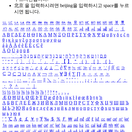
北京 을 입력하시려면
beijing
을 입력하시고 space를 누르
시면 됩니다.
ㅥ
ㅦ
ㅧ
ㅨ
ㅩ
ㅪ
ㅫ
ㅬ
ㅭ
ㅮ
ㅯ
ㅰ
ㅱ
ㅲ
ㅳ
ㅴ
ㅵ
ㅶ
ㅷ
ㅸ
ㅹ
ㅺ
ㅻ
ㅼ
ㅽ
ㅾ
ㅿ
ㆀ
ㆁ
ㆂ
ㆃ
ㆄ
ㆅ
ㆆ
ㆇ
ㆈ
ㆉ
ㆊ
ㆋ
ㆌ
ㆍ
ㆎ
Α
Β
Γ
Δ
Ε
Ζ
Η
Θ
Ι
Κ
Λ
Μ
Ν
Ξ
Ο
Π
Ρ
Σ
Τ
Υ
Φ
Χ
Ψ
Ω
α
β
γ
δ
ε
ζ
η
θ
ι
κ
λ
μ
ν
ξ
ο
π
ρ
σ
τ
υ
φ
χ
ψ
ω
á
à
Á
À
é
è
É
È
ç
Ç
ê
Ä
Ö
Ü
ä
ö
ü
ß
ְ
ֳ
ֲ
ֱ
ָ
ַ
ֵ
ֶ
ִ
ֹ
ּ
ֻ
ׂ
ׁ
ּ
ב
ה
נ
מ
צ
ת
ץ
ש
ד
ג
כ
ע
י
ח
ל
ך
ף
ק
ר
א
ט
ו
ן
ם
פ
‘
’
“
”
〔
〕
〈
〉
「
」
『
』
【
】
＂
（
）
［
］
｛
｝
±
×
÷
≠
≤
≥
∞
∴
♂
♀
∠
⊥
⌒
∂
∇
≡
≒
≪
≫
√
∽
∝
∵
∫
∬
∈
∋
⊆
⊇
⊂
⊃
∪
∩
∧
∨
￢
⇒
⇔
∀
∃
∮
∑
∏
＋
－
＜
＝
＞
、
。
·
‥
…
¨
〃
―
∥
＼
∼
´
～
ˇ
˘
˝
˚
˙
¸
˛
¡
¿
ː
！
＇
，
．
／
：
；
？
＾
＿
｀
｜
½
⅓
⅔
¼
¾
⅛
⅜
⅝
⅞
¹
²
³
⁴
ⁿ
₁
₂
₃
₄
Æ
Ð
Ħ
Ĳ
Ł
Ø
Œ
Þ
Ŧ
Ŋ
æ
đ
ð
ħ
ı
ĳ
ĸ
ŀ
ł
ø
œ
ß
þ
ŧ
ŋ
ŉ
А
Б
В
Г
Д
Е
Ё
Ж
З
И
Й
К
Л
М
Н
О
П
Р
С
Т
У
Ф
Х
Ц
Ч
Ш
Щ
Ъ
Ы
Ь
Э
Ю
Я
а
б
в
г
д
е
ё
ж
з
и
й
к
л
м
н
о
п
р
с
т
у
ф
х
ц
ч
ш
щ
ъ
ы
ь
э
ю
я
′
″
℃
Å
￠
￡
￥
¤
℉
‰
＄
％
Ｆ
￦
㎕
㎖
㎗
ℓ
㎘
㏄
㎣
㎤
㎥
㎦
㎙
㎚
㎛
㎜
㎝
㎞
㎟
㎠
㎡
㎢
㏊
㎍
㎎
㎏
㏏
㎈
㎉
㏈
㎧
㎨
㎰
㎱
㎲
㎳
㎴
㎵
㎶
㎷
㎸
㎹
㎀
㎁
㎂
㎃
㎄
㎺
㎻
㎽
㎾
㎿
㎐
㎑