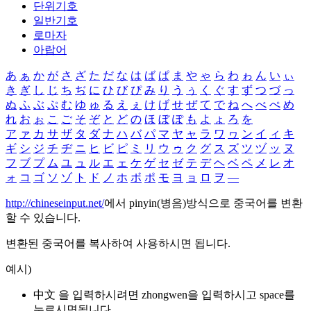
단위기호
일반기호
로마자
아랍어
あ
ぁ
か
が
さ
ざ
た
だ
な
は
ば
ぱ
ま
や
ゃ
ら
わ
ゎ
ん
い
ぃ
き
ぎ
し
じ
ち
ぢ
に
ひ
び
ぴ
み
り
う
ぅ
く
ぐ
す
ず
つ
づ
っ
ぬ
ふ
ぶ
ぷ
む
ゆ
ゅ
る
え
ぇ
け
げ
せ
ぜ
て
で
ね
へ
べ
ぺ
め
れ
お
ぉ
こ
ご
そ
ぞ
と
ど
の
ほ
ぼ
ぽ
も
よ
ょ
ろ
を
ア
ァ
カ
サ
ザ
タ
ダ
ナ
ハ
バ
パ
マ
ヤ
ャ
ラ
ワ
ヮ
ン
イ
ィ
キ
ギ
シ
ジ
チ
ヂ
ニ
ヒ
ビ
ピ
ミ
リ
ウ
ゥ
ク
グ
ス
ズ
ツ
ヅ
ッ
ヌ
フ
ブ
プ
ム
ユ
ュ
ル
エ
ェ
ケ
ゲ
セ
ゼ
テ
デ
ヘ
ベ
ペ
メ
レ
オ
ォ
コ
ゴ
ソ
ゾ
ト
ド
ノ
ホ
ボ
ポ
モ
ヨ
ョ
ロ
ヲ
―
http://chineseinput.net/
에서 pinyin(병음)방식으로 중국어를 변환
할 수 있습니다.
변환된 중국어를 복사하여 사용하시면 됩니다.
예시)
中文 을 입력하시려면
zhongwen
을 입력하시고 space를
누르시면됩니다.