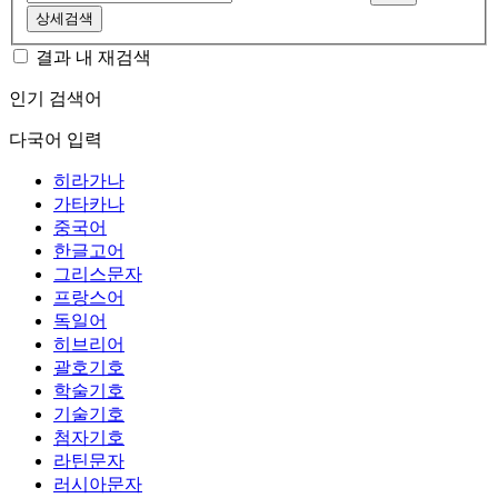
상세검색
결과 내 재검색
인기 검색어
다국어 입력
히라가나
가타카나
중국어
한글고어
그리스문자
프랑스어
독일어
히브리어
괄호기호
학술기호
기술기호
첨자기호
라틴문자
러시아문자