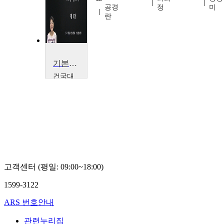
우
공경
정
미
란
기본간호학2
건국대
학교
최희
정
고객센터 (평일: 09:00~18:00)
1599-3122
ARS 번호안내
관련누리집