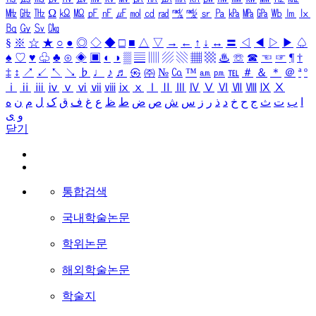
㎒
㎓
㎔
Ω
㏀
㏁
㎊
㎋
㎌
㏖
㏅
㎭
㎮
㎯
㏛
㎩
㎪
㎫
㎬
㏝
㏐
㏓
㏃
㏉
㏜
㏆
§
※
☆
★
○
●
◎
◇
◆
□
■
△
▽
→
←
↑
↓
↔
〓
◁
◀
▷
▶
♤
♠
♡
♥
♧
♣
⊙
◈
▣
◐
◑
▒
▤
▥
▨
▧
▦
▩
♨
☏
☎
☜
☞
¶
†
‡
↕
↗
↙
↖
↘
♭
♩
♪
♬
㉿
㈜
№
㏇
™
㏂
㏘
℡
＃
＆
＊
＠
ª
º
ⅰ
ⅱ
ⅲ
ⅳ
ⅴ
ⅵ
ⅶ
ⅷ
ⅸ
ⅹ
Ⅰ
Ⅱ
Ⅲ
Ⅳ
Ⅴ
Ⅵ
Ⅶ
Ⅷ
Ⅸ
Ⅹ
ا
ب
ت
ث
ج
ح
خ
د
ذ
ر
ز
س
ش
ص
ض
ط
ظ
ع
غ
ف
ق
ک
ل
م
ن
ه
و
ی
닫기
통합검색
국내학술논문
학위논문
해외학술논문
학술지