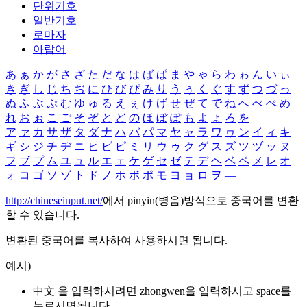
단위기호
일반기호
로마자
아랍어
あ
ぁ
か
が
さ
ざ
た
だ
な
は
ば
ぱ
ま
や
ゃ
ら
わ
ゎ
ん
い
ぃ
き
ぎ
し
じ
ち
ぢ
に
ひ
び
ぴ
み
り
う
ぅ
く
ぐ
す
ず
つ
づ
っ
ぬ
ふ
ぶ
ぷ
む
ゆ
ゅ
る
え
ぇ
け
げ
せ
ぜ
て
で
ね
へ
べ
ぺ
め
れ
お
ぉ
こ
ご
そ
ぞ
と
ど
の
ほ
ぼ
ぽ
も
よ
ょ
ろ
を
ア
ァ
カ
サ
ザ
タ
ダ
ナ
ハ
バ
パ
マ
ヤ
ャ
ラ
ワ
ヮ
ン
イ
ィ
キ
ギ
シ
ジ
チ
ヂ
ニ
ヒ
ビ
ピ
ミ
リ
ウ
ゥ
ク
グ
ス
ズ
ツ
ヅ
ッ
ヌ
フ
ブ
プ
ム
ユ
ュ
ル
エ
ェ
ケ
ゲ
セ
ゼ
テ
デ
ヘ
ベ
ペ
メ
レ
オ
ォ
コ
ゴ
ソ
ゾ
ト
ド
ノ
ホ
ボ
ポ
モ
ヨ
ョ
ロ
ヲ
―
http://chineseinput.net/
에서 pinyin(병음)방식으로 중국어를 변환
할 수 있습니다.
변환된 중국어를 복사하여 사용하시면 됩니다.
예시)
中文 을 입력하시려면
zhongwen
을 입력하시고 space를
누르시면됩니다.