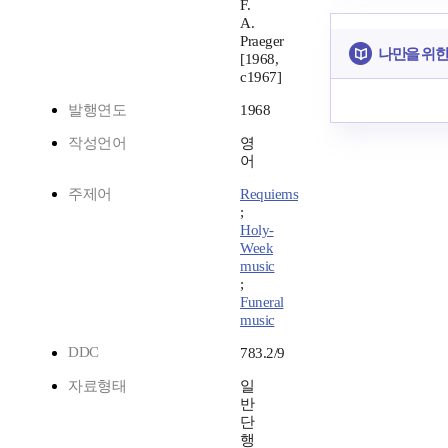
F.
A.
Praeger
나만을 위한
[1968,
c1967]
발행연도
1968
작성언어
영
어
주제어
Requiems
;
Holy-
Week
music
;
Funeral
music
DDC
783.2/9
자료형태
일
반
단
행