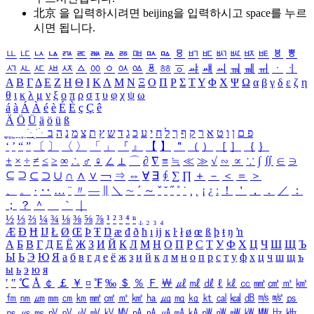
北京 을 입력하시려면
beijing
을 입력하시고 space를 누르
시면 됩니다.
ㅥ
ㅦ
ㅧ
ㅨ
ㅩ
ㅪ
ㅫ
ㅬ
ㅭ
ㅮ
ㅯ
ㅰ
ㅱ
ㅲ
ㅳ
ㅴ
ㅵ
ㅶ
ㅷ
ㅸ
ㅹ
ㅺ
ㅻ
ㅼ
ㅽ
ㅾ
ㅿ
ㆀ
ㆁ
ㆂ
ㆃ
ㆄ
ㆅ
ㆆ
ㆇ
ㆈ
ㆉ
ㆊ
ㆋ
ㆌ
ㆍ
ㆎ
Α
Β
Γ
Δ
Ε
Ζ
Η
Θ
Ι
Κ
Λ
Μ
Ν
Ξ
Ο
Π
Ρ
Σ
Τ
Υ
Φ
Χ
Ψ
Ω
α
β
γ
δ
ε
ζ
η
θ
ι
κ
λ
μ
ν
ξ
ο
π
ρ
σ
τ
υ
φ
χ
ψ
ω
á
à
Á
À
é
è
É
È
ç
Ç
ê
Ä
Ö
Ü
ä
ö
ü
ß
ְ
ֳ
ֲ
ֱ
ָ
ַ
ֵ
ֶ
ִ
ֹ
ּ
ֻ
ׂ
ׁ
ּ
ב
ה
נ
מ
צ
ת
ץ
ש
ד
ג
כ
ע
י
ח
ל
ך
ף
ק
ר
א
ט
ו
ן
ם
פ
‘
’
“
”
〔
〕
〈
〉
「
」
『
』
【
】
＂
（
）
［
］
｛
｝
±
×
÷
≠
≤
≥
∞
∴
♂
♀
∠
⊥
⌒
∂
∇
≡
≒
≪
≫
√
∽
∝
∵
∫
∬
∈
∋
⊆
⊇
⊂
⊃
∪
∩
∧
∨
￢
⇒
⇔
∀
∃
∮
∑
∏
＋
－
＜
＝
＞
、
。
·
‥
…
¨
〃
―
∥
＼
∼
´
～
ˇ
˘
˝
˚
˙
¸
˛
¡
¿
ː
！
＇
，
．
／
：
；
？
＾
＿
｀
｜
½
⅓
⅔
¼
¾
⅛
⅜
⅝
⅞
¹
²
³
⁴
ⁿ
₁
₂
₃
₄
Æ
Ð
Ħ
Ĳ
Ł
Ø
Œ
Þ
Ŧ
Ŋ
æ
đ
ð
ħ
ı
ĳ
ĸ
ŀ
ł
ø
œ
ß
þ
ŧ
ŋ
ŉ
А
Б
В
Г
Д
Е
Ё
Ж
З
И
Й
К
Л
М
Н
О
П
Р
С
Т
У
Ф
Х
Ц
Ч
Ш
Щ
Ъ
Ы
Ь
Э
Ю
Я
а
б
в
г
д
е
ё
ж
з
и
й
к
л
м
н
о
п
р
с
т
у
ф
х
ц
ч
ш
щ
ъ
ы
ь
э
ю
я
′
″
℃
Å
￠
￡
￥
¤
℉
‰
＄
％
Ｆ
￦
㎕
㎖
㎗
ℓ
㎘
㏄
㎣
㎤
㎥
㎦
㎙
㎚
㎛
㎜
㎝
㎞
㎟
㎠
㎡
㎢
㏊
㎍
㎎
㎏
㏏
㎈
㎉
㏈
㎧
㎨
㎰
㎱
㎲
㎳
㎴
㎵
㎶
㎷
㎸
㎹
㎀
㎁
㎂
㎃
㎄
㎺
㎻
㎽
㎾
㎿
㎐
㎑