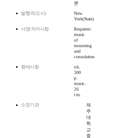
본
발행국(도시)
New
York(State)
서명/저자사항
Requiem:
music
of
mourning
and
consolation
형태사항
xii,
300
p.
music.
26
cm.
소장기관
제
주
대
학
교
중