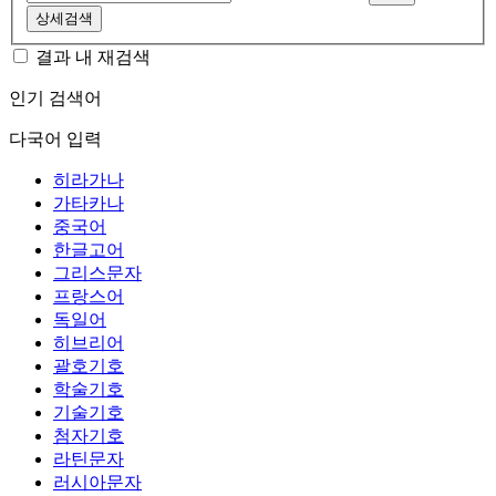
상세검색
결과 내 재검색
인기 검색어
다국어 입력
히라가나
가타카나
중국어
한글고어
그리스문자
프랑스어
독일어
히브리어
괄호기호
학술기호
기술기호
첨자기호
라틴문자
러시아문자