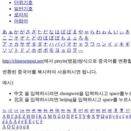
단위기호
일반기호
로마자
아랍어
あ
ぁ
か
が
さ
ざ
た
だ
な
は
ば
ぱ
ま
や
ゃ
ら
わ
ゎ
ん
い
ぃ
き
こ
ご
そ
ぞ
と
ど
の
ほ
ぼ
ぽ
も
よ
ょ
ろ
を
ア
ァ
カ
サ
ザ
タ
ダ
ナ
ハ
バ
パ
マ
ヤ
ャ
ラ
ワ
ヮ
ン
イ
ィ
キ
ギ
ソ
ゾ
ト
ド
ノ
ホ
ボ
ポ
モ
ヨ
ョ
ロ
ヲ
―
http://chineseinput.net/
에서 pinyin(병음)방식으로 중국어를 변환
변환된 중국어를 복사하여 사용하시면 됩니다.
예시)
中文 을 입력하시려면
zhongwen
을 입력하시고 space를
北京 을 입력하시려면
beijing
을 입력하시고 space를 누르
ㅥ
ㅦ
ㅧ
ㅨ
ㅩ
ㅪ
ㅫ
ㅬ
ㅭ
ㅮ
ㅯ
ㅰ
ㅱ
ㅲ
ㅳ
ㅴ
ㅵ
ㅶ
ㅷ
ㅸ
ㅹ
ㅺ
Α
Β
Γ
Δ
Ε
Ζ
Η
Θ
Ι
Κ
Λ
Μ
Ν
Ξ
Ο
Π
Ρ
Σ
Τ
Υ
Φ
Χ
Ψ
Ω
α
β
γ
δ
ε
ζ
η
á
à
Á
À
é
è
É
È
ç
Ç
ê
Ä
Ö
Ü
ä
ö
ü
ß