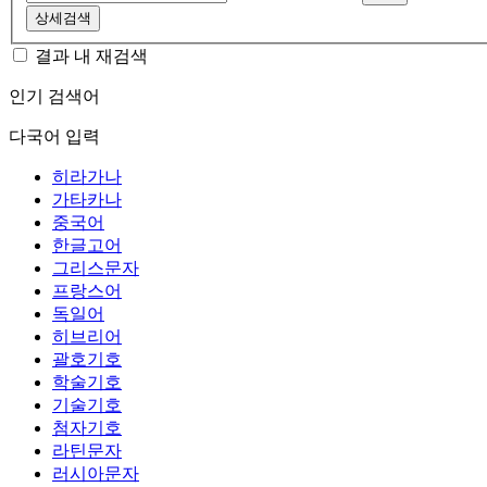
상세검색
결과 내 재검색
인기 검색어
다국어 입력
히라가나
가타카나
중국어
한글고어
그리스문자
프랑스어
독일어
히브리어
괄호기호
학술기호
기술기호
첨자기호
라틴문자
러시아문자