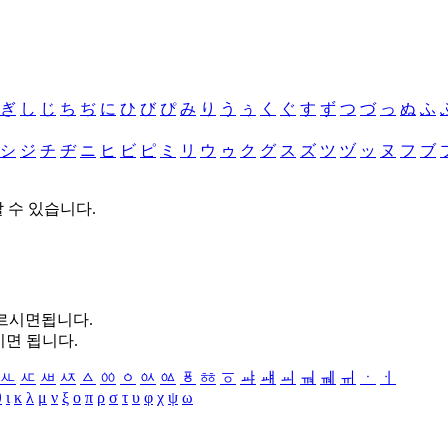
ぎ
し
じ
ち
ぢ
に
ひ
び
ぴ
み
り
う
ぅ
く
ぐ
す
ず
つ
づ
っ
ぬ
ふ
シ
ジ
チ
ヂ
ニ
ヒ
ビ
ピ
ミ
リ
ウ
ゥ
ク
グ
ス
ズ
ツ
ヅ
ッ
ヌ
フ
ブ
할 수 있습니다.
누르시면됩니다.
시면 됩니다.
ㅻ
ㅼ
ㅽ
ㅾ
ㅿ
ㆀ
ㆁ
ㆂ
ㆃ
ㆄ
ㆅ
ㆆ
ㆇ
ㆈ
ㆉ
ㆊ
ㆋ
ㆌ
ㆍ
ㆎ
θ
ι
κ
λ
μ
ν
ξ
ο
π
ρ
σ
τ
υ
φ
χ
ψ
ω