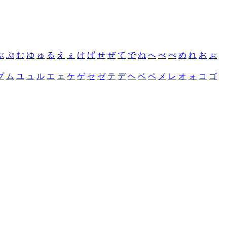
ぶ
ぷ
む
ゆ
ゅ
る
え
ぇ
け
げ
せ
ぜ
て
で
ね
へ
べ
ぺ
め
れ
お
ぉ
プ
ム
ユ
ュ
ル
エ
ェ
ケ
ゲ
セ
ゼ
テ
デ
ヘ
ベ
ペ
メ
レ
オ
ォ
コ
ゴ