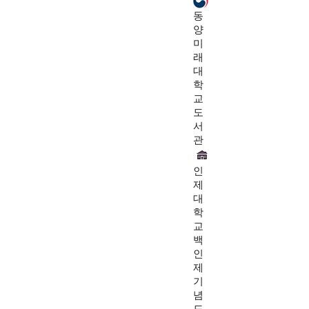
동
양
미
래
대
학
교
도
서
관
인
제
대
학
교
백
인
제
기
념
도