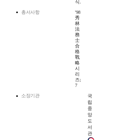
식.
총서사항
'98
秀
林
法
務
士
合
格
戰
略
시
리
즈;
7
소장기관
국
립
중
앙
도
서
관