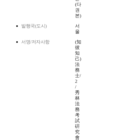
(다
권
본)
발행국(도시)
서
울
서명/저자사항
(知
彼
知
己)
法
務
士/
2
/
秀
林
法
務
考
試
硏
究
會