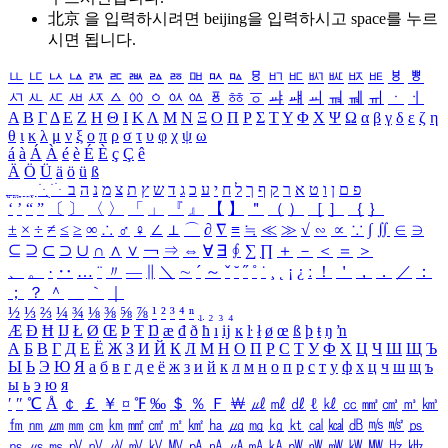
北京 을 입력하시려면
beijing
을 입력하시고 space를 누르
시면 됩니다.
ㅥ
ㅦ
ㅧ
ㅨ
ㅩ
ㅪ
ㅫ
ㅬ
ㅭ
ㅮ
ㅯ
ㅰ
ㅱ
ㅲ
ㅳ
ㅴ
ㅵ
ㅶ
ㅷ
ㅸ
ㅹ
ㅺ
ㅻ
ㅼ
ㅽ
ㅾ
ㅿ
ㆀ
ㆁ
ㆂ
ㆃ
ㆄ
ㆅ
ㆆ
ㆇ
ㆈ
ㆉ
ㆊ
ㆋ
ㆌ
ㆍ
ㆎ
Α
Β
Γ
Δ
Ε
Ζ
Η
Θ
Ι
Κ
Λ
Μ
Ν
Ξ
Ο
Π
Ρ
Σ
Τ
Υ
Φ
Χ
Ψ
Ω
α
β
γ
δ
ε
ζ
η
θ
ι
κ
λ
μ
ν
ξ
ο
π
ρ
σ
τ
υ
φ
χ
ψ
ω
á
à
Á
À
é
è
É
È
ç
Ç
ê
Ä
Ö
Ü
ä
ö
ü
ß
ְ
ֳ
ֲ
ֱ
ָ
ַ
ֵ
ֶ
ִ
ֹ
ּ
ֻ
ׂ
ׁ
ּ
ב
ה
נ
מ
צ
ת
ץ
ש
ד
ג
כ
ע
י
ח
ל
ך
ף
ק
ר
א
ט
ו
ן
ם
פ
‘
’
“
”
〔
〕
〈
〉
「
」
『
』
【
】
＂
（
）
［
］
｛
｝
±
×
÷
≠
≤
≥
∞
∴
♂
♀
∠
⊥
⌒
∂
∇
≡
≒
≪
≫
√
∽
∝
∵
∫
∬
∈
∋
⊆
⊇
⊂
⊃
∪
∩
∧
∨
￢
⇒
⇔
∀
∃
∮
∑
∏
＋
－
＜
＝
＞
、
。
·
‥
…
¨
〃
―
∥
＼
∼
´
～
ˇ
˘
˝
˚
˙
¸
˛
¡
¿
ː
！
＇
，
．
／
：
；
？
＾
＿
｀
｜
½
⅓
⅔
¼
¾
⅛
⅜
⅝
⅞
¹
²
³
⁴
ⁿ
₁
₂
₃
₄
Æ
Ð
Ħ
Ĳ
Ł
Ø
Œ
Þ
Ŧ
Ŋ
æ
đ
ð
ħ
ı
ĳ
ĸ
ŀ
ł
ø
œ
ß
þ
ŧ
ŋ
ŉ
А
Б
В
Г
Д
Е
Ё
Ж
З
И
Й
К
Л
М
Н
О
П
Р
С
Т
У
Ф
Х
Ц
Ч
Ш
Щ
Ъ
Ы
Ь
Э
Ю
Я
а
б
в
г
д
е
ё
ж
з
и
й
к
л
м
н
о
п
р
с
т
у
ф
х
ц
ч
ш
щ
ъ
ы
ь
э
ю
я
′
″
℃
Å
￠
￡
￥
¤
℉
‰
＄
％
Ｆ
￦
㎕
㎖
㎗
ℓ
㎘
㏄
㎣
㎤
㎥
㎦
㎙
㎚
㎛
㎜
㎝
㎞
㎟
㎠
㎡
㎢
㏊
㎍
㎎
㎏
㏏
㎈
㎉
㏈
㎧
㎨
㎰
㎱
㎲
㎳
㎴
㎵
㎶
㎷
㎸
㎹
㎀
㎁
㎂
㎃
㎄
㎺
㎻
㎽
㎾
㎿
㎐
㎑