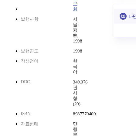
구
회
나만
발행사항
서
울:
秀
林,
1998
발행연도
1998
작성언어
한
국
어
DDC
340.076
판
사
항
(20)
ISBN
8987770400
자료형태
단
행
본