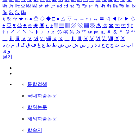
㎒
㎓
㎔
Ω
㏀
㏁
㎊
㎋
㎌
㏖
㏅
㎭
㎮
㎯
㏛
㎩
㎪
㎫
㎬
㏝
㏐
㏓
㏃
㏉
㏜
㏆
§
※
☆
★
○
●
◎
◇
◆
□
■
△
▽
→
←
↑
↓
↔
〓
◁
◀
▷
▶
♤
♠
♡
♥
♧
♣
⊙
◈
▣
◐
◑
▒
▤
▥
▨
▧
▦
▩
♨
☏
☎
☜
☞
¶
†
‡
↕
↗
↙
↖
↘
♭
♩
♪
♬
㉿
㈜
№
㏇
™
㏂
㏘
℡
＃
＆
＊
＠
ª
º
ⅰ
ⅱ
ⅲ
ⅳ
ⅴ
ⅵ
ⅶ
ⅷ
ⅸ
ⅹ
Ⅰ
Ⅱ
Ⅲ
Ⅳ
Ⅴ
Ⅵ
Ⅶ
Ⅷ
Ⅸ
Ⅹ
ا
ب
ت
ث
ج
ح
خ
د
ذ
ر
ز
س
ش
ص
ض
ط
ظ
ع
غ
ف
ق
ک
ل
م
ن
ه
و
ی
닫기
통합검색
국내학술논문
학위논문
해외학술논문
학술지