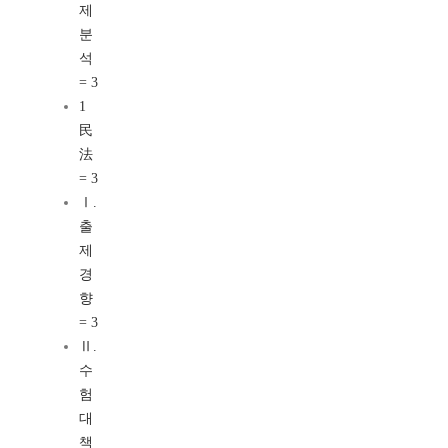
제
분
석
= 3
1
民
法
= 3
Ⅰ.
출
제
경
향
= 3
Ⅱ.
수
험
대
책