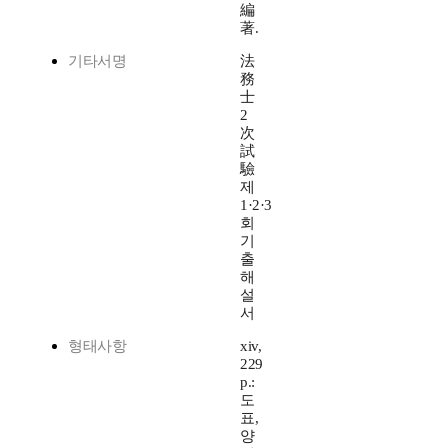
編
著.
기타서명
法
務
士
2
次
試
驗
제
1·2·3
회
기
출
해
설
서
형태사항
xiv,
229
p.:
도
표,
양