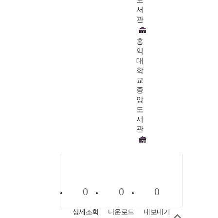
서
관
홍
익
대
학
교
중
앙
도
서
관
0
0
0
상세조회
다운로드
내보내기