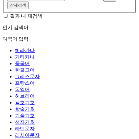
상세검색
결과 내 재검색
인기 검색어
다국어 입력
히라가나
가타카나
중국어
한글고어
그리스문자
프랑스어
독일어
히브리어
괄호기호
학술기호
기술기호
첨자기호
라틴문자
러시아문자