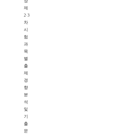
장
제
2·3
차
시
험
과
목
별
출
제
경
향
분
석
및
기
출
문