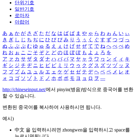
단위기호
일반기호
로마자
아랍어
あ
ぁ
か
が
さ
ざ
た
だ
な
は
ば
ぱ
ま
や
ゃ
ら
わ
ゎ
ん
い
ぃ
き
ぎ
し
じ
ち
ぢ
に
ひ
び
ぴ
み
り
う
ぅ
く
ぐ
す
ず
つ
づ
っ
ぬ
ふ
ぶ
ぷ
む
ゆ
ゅ
る
え
ぇ
け
げ
せ
ぜ
て
で
ね
へ
べ
ぺ
め
れ
お
ぉ
こ
ご
そ
ぞ
と
ど
の
ほ
ぼ
ぽ
も
よ
ょ
ろ
を
ア
ァ
カ
サ
ザ
タ
ダ
ナ
ハ
バ
パ
マ
ヤ
ャ
ラ
ワ
ヮ
ン
イ
ィ
キ
ギ
シ
ジ
チ
ヂ
ニ
ヒ
ビ
ピ
ミ
リ
ウ
ゥ
ク
グ
ス
ズ
ツ
ヅ
ッ
ヌ
フ
ブ
プ
ム
ユ
ュ
ル
エ
ェ
ケ
ゲ
セ
ゼ
テ
デ
ヘ
ベ
ペ
メ
レ
オ
ォ
コ
ゴ
ソ
ゾ
ト
ド
ノ
ホ
ボ
ポ
モ
ヨ
ョ
ロ
ヲ
―
http://chineseinput.net/
에서 pinyin(병음)방식으로 중국어를 변환
할 수 있습니다.
변환된 중국어를 복사하여 사용하시면 됩니다.
예시)
中文 을 입력하시려면
zhongwen
을 입력하시고 space를
누르시면됩니다.