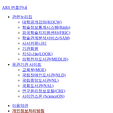
ARS 번호안내
관련누리집
대학공개강의(KOCW)
학술정보통계시스템(Rinfo)
외국학술지지원센터(FRIC)
학술관계분석서비스(SAM)
사서커뮤니티
기관회원
지식나눔(LOOK)
의학전자도서관(MEDLIS)
유관기관 사이트
교육부(MOE)
국립장애인도서관(NLD)
국립중앙도서관(NL)
국회도서관(NAL)
연구윤리정보포털(CRE)
사이언스온 (ScienceON)
이용약관
개인정보처리방침