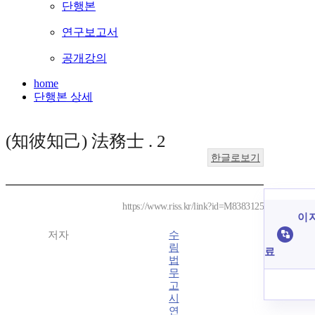
단행본
연구보고서
공개강의
home
단행본 상세
(知彼知己) 法務士 . 2
한글로보기
https://www.riss.kr/link?id=M8383125
이 
저자
수
림
료
법
무
고
시
연