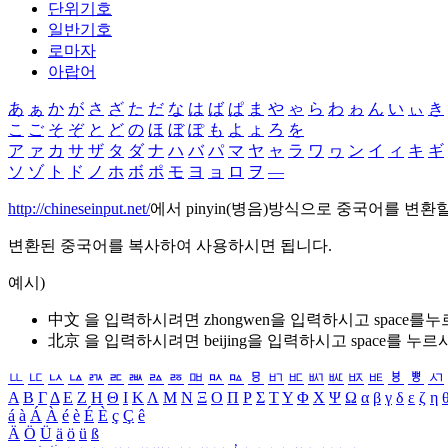
단위기호
일반기호
로마자
아랍어
あ
ぁ
か
が
さ
ざ
た
だ
な
は
ば
ぱ
ま
や
ゃ
ら
わ
ゎ
ん
い
ぃ
き
こ
ご
そ
ぞ
と
ど
の
ほ
ぼ
ぽ
も
よ
ょ
ろ
を
ア
ァ
カ
サ
ザ
タ
ダ
ナ
ハ
バ
パ
マ
ヤ
ャ
ラ
ワ
ヮ
ン
イ
ィ
キ
ギ
ソ
ゾ
ト
ド
ノ
ホ
ボ
ポ
モ
ヨ
ョ
ロ
ヲ
―
http://chineseinput.net/
에서 pinyin(병음)방식으로 중국어를 변환
변환된 중국어를 복사하여 사용하시면 됩니다.
예시)
中文 을 입력하시려면
zhongwen
을 입력하시고 space를
北京 을 입력하시려면
beijing
을 입력하시고 space를 누르
ㅥ
ㅦ
ㅧ
ㅨ
ㅩ
ㅪ
ㅫ
ㅬ
ㅭ
ㅮ
ㅯ
ㅰ
ㅱ
ㅲ
ㅳ
ㅴ
ㅵ
ㅶ
ㅷ
ㅸ
ㅹ
ㅺ
Α
Β
Γ
Δ
Ε
Ζ
Η
Θ
Ι
Κ
Λ
Μ
Ν
Ξ
Ο
Π
Ρ
Σ
Τ
Υ
Φ
Χ
Ψ
Ω
α
β
γ
δ
ε
ζ
η
á
à
Á
À
é
è
É
È
ç
Ç
ê
Ä
Ö
Ü
ä
ö
ü
ß