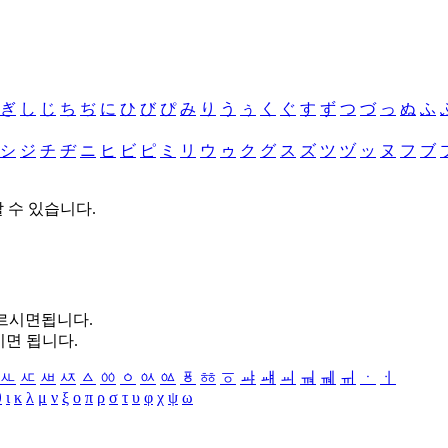
ぎ
し
じ
ち
ぢ
に
ひ
び
ぴ
み
り
う
ぅ
く
ぐ
す
ず
つ
づ
っ
ぬ
ふ
シ
ジ
チ
ヂ
ニ
ヒ
ビ
ピ
ミ
リ
ウ
ゥ
ク
グ
ス
ズ
ツ
ヅ
ッ
ヌ
フ
ブ
할 수 있습니다.
누르시면됩니다.
시면 됩니다.
ㅻ
ㅼ
ㅽ
ㅾ
ㅿ
ㆀ
ㆁ
ㆂ
ㆃ
ㆄ
ㆅ
ㆆ
ㆇ
ㆈ
ㆉ
ㆊ
ㆋ
ㆌ
ㆍ
ㆎ
θ
ι
κ
λ
μ
ν
ξ
ο
π
ρ
σ
τ
υ
φ
χ
ψ
ω