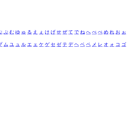
ぶ
ぷ
む
ゆ
ゅ
る
え
ぇ
け
げ
せ
ぜ
て
で
ね
へ
べ
ぺ
め
れ
お
ぉ
プ
ム
ユ
ュ
ル
エ
ェ
ケ
ゲ
セ
ゼ
テ
デ
ヘ
ベ
ペ
メ
レ
オ
ォ
コ
ゴ