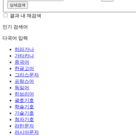
상세검색
결과 내 재검색
인기 검색어
다국어 입력
히라가나
가타카나
중국어
한글고어
그리스문자
프랑스어
독일어
히브리어
괄호기호
학술기호
기술기호
첨자기호
라틴문자
러시아문자