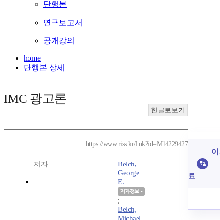
단행본
연구보고서
공개강의
home
단행본 상세
IMC 광고론
한글로보기
https://www.riss.kr/link?id=M14229427
이
저자
Belch,
George
료
E.
;
Belch,
Michael