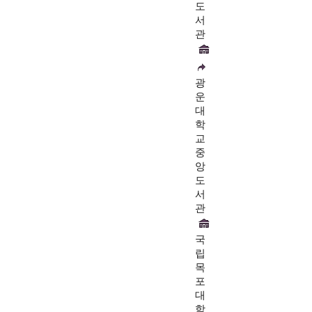
도
서
관
광
운
대
학
교
중
앙
도
서
관
국
립
목
포
대
학