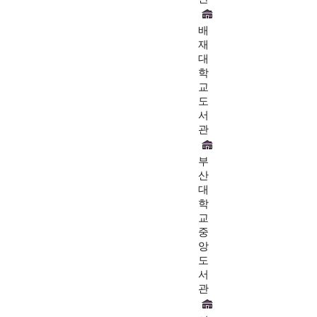
배
재
대
학
교
도
서
관
부
산
대
학
교
중
앙
도
서
관