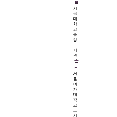
서
울
대
학
교
중
앙
도
서
관
서
울
여
자
대
학
교
도
서