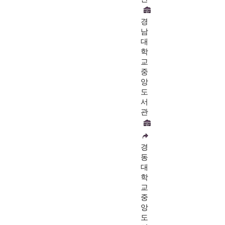
경
남
대
학
교
중
앙
도
서
관
경
동
대
학
교
중
앙
도