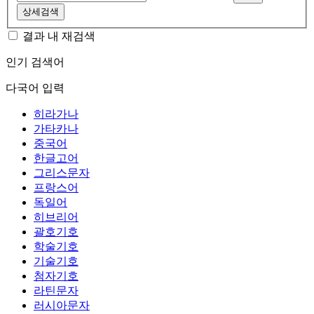
상세검색
결과 내 재검색
인기 검색어
다국어 입력
히라가나
가타카나
중국어
한글고어
그리스문자
프랑스어
독일어
히브리어
괄호기호
학술기호
기술기호
첨자기호
라틴문자
러시아문자