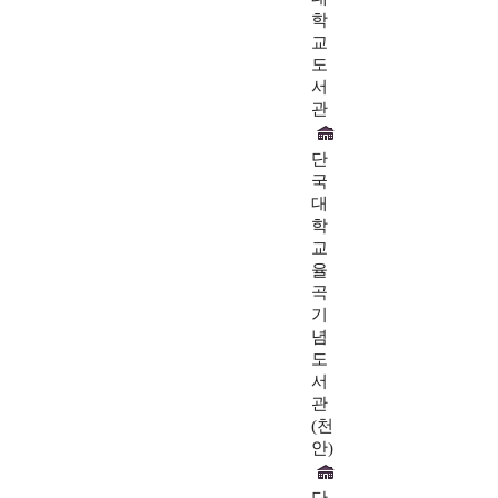
학
교
도
서
관
단
국
대
학
교
율
곡
기
념
도
서
관
(천
안)