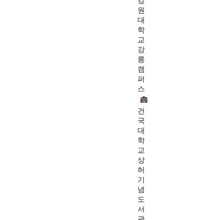
강
원
대
학
교
강
릉
캠
퍼
스
건
국
대
학
교
상
허
기
념
도
서
관