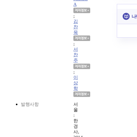
A
;
나
김
찬
목
;
서
찬
주
;
이
상
학
발행사항
서
울
:
한
경
사,