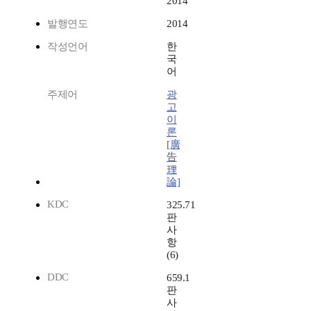
2014
발행연도
2014
작성언어
한
국
어
주제어
광
고
이
론
[廣
告
理
論]
KDC
325.71
판
사
항
(6)
DDC
659.1
판
사