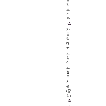
앙
도
서
관
가
톨
릭
대
학
교
성
심
교
정
도
서
관
(중
앙)