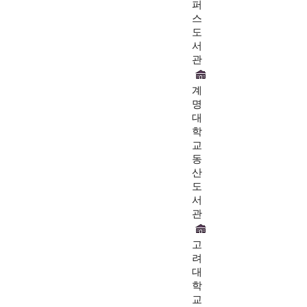
퍼
스
도
서
관
계
명
대
학
교
동
산
도
서
관
고
려
대
학
교