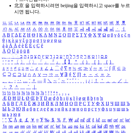
北京 을 입력하시려면
beijing
을 입력하시고 space를 누르
시면 됩니다.
ㅥ
ㅦ
ㅧ
ㅨ
ㅩ
ㅪ
ㅫ
ㅬ
ㅭ
ㅮ
ㅯ
ㅰ
ㅱ
ㅲ
ㅳ
ㅴ
ㅵ
ㅶ
ㅷ
ㅸ
ㅹ
ㅺ
ㅻ
ㅼ
ㅽ
ㅾ
ㅿ
ㆀ
ㆁ
ㆂ
ㆃ
ㆄ
ㆅ
ㆆ
ㆇ
ㆈ
ㆉ
ㆊ
ㆋ
ㆌ
ㆍ
ㆎ
Α
Β
Γ
Δ
Ε
Ζ
Η
Θ
Ι
Κ
Λ
Μ
Ν
Ξ
Ο
Π
Ρ
Σ
Τ
Υ
Φ
Χ
Ψ
Ω
α
β
γ
δ
ε
ζ
η
θ
ι
κ
λ
μ
ν
ξ
ο
π
ρ
σ
τ
υ
φ
χ
ψ
ω
á
à
Á
À
é
è
É
È
ç
Ç
ê
Ä
Ö
Ü
ä
ö
ü
ß
ְ
ֳ
ֲ
ֱ
ָ
ַ
ֵ
ֶ
ִ
ֹ
ּ
ֻ
ׂ
ׁ
ּ
ב
ה
נ
מ
צ
ת
ץ
ש
ד
ג
כ
ע
י
ח
ל
ך
ף
ק
ר
א
ט
ו
ן
ם
פ
‘
’
“
”
〔
〕
〈
〉
「
」
『
』
【
】
＂
（
）
［
］
｛
｝
±
×
÷
≠
≤
≥
∞
∴
♂
♀
∠
⊥
⌒
∂
∇
≡
≒
≪
≫
√
∽
∝
∵
∫
∬
∈
∋
⊆
⊇
⊂
⊃
∪
∩
∧
∨
￢
⇒
⇔
∀
∃
∮
∑
∏
＋
－
＜
＝
＞
、
。
·
‥
…
¨
〃
―
∥
＼
∼
´
～
ˇ
˘
˝
˚
˙
¸
˛
¡
¿
ː
！
＇
，
．
／
：
；
？
＾
＿
｀
｜
½
⅓
⅔
¼
¾
⅛
⅜
⅝
⅞
¹
²
³
⁴
ⁿ
₁
₂
₃
₄
Æ
Ð
Ħ
Ĳ
Ł
Ø
Œ
Þ
Ŧ
Ŋ
æ
đ
ð
ħ
ı
ĳ
ĸ
ŀ
ł
ø
œ
ß
þ
ŧ
ŋ
ŉ
А
Б
В
Г
Д
Е
Ё
Ж
З
И
Й
К
Л
М
Н
О
П
Р
С
Т
У
Ф
Х
Ц
Ч
Ш
Щ
Ъ
Ы
Ь
Э
Ю
Я
а
б
в
г
д
е
ё
ж
з
и
й
к
л
м
н
о
п
р
с
т
у
ф
х
ц
ч
ш
щ
ъ
ы
ь
э
ю
я
′
″
℃
Å
￠
￡
￥
¤
℉
‰
＄
％
Ｆ
￦
㎕
㎖
㎗
ℓ
㎘
㏄
㎣
㎤
㎥
㎦
㎙
㎚
㎛
㎜
㎝
㎞
㎟
㎠
㎡
㎢
㏊
㎍
㎎
㎏
㏏
㎈
㎉
㏈
㎧
㎨
㎰
㎱
㎲
㎳
㎴
㎵
㎶
㎷
㎸
㎹
㎀
㎁
㎂
㎃
㎄
㎺
㎻
㎽
㎾
㎿
㎐
㎑