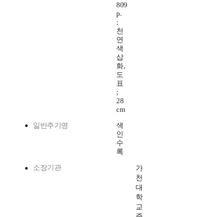
809
p.
:
천
연
색
삽
화,
도
표
;
28
cm
일반주기명
색
인
수
록
소장기관
가
천
대
학
교
중