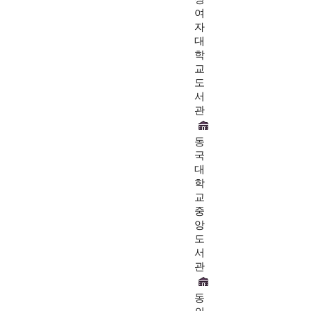
여
자
대
학
교
도
서
관
동
국
대
학
교
중
앙
도
서
관
동