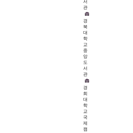
서
관
경
북
대
학
교
중
앙
도
서
관
경
희
대
학
교
국
제
캠