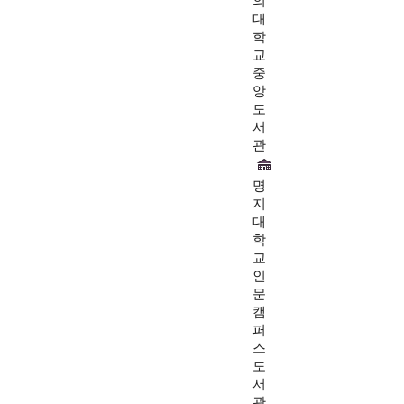
의
대
학
교
중
앙
도
서
관
명
지
대
학
교
인
문
캠
퍼
스
도
서
관