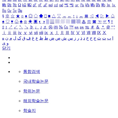
㎒
㎓
㎔
Ω
㏀
㏁
㎊
㎋
㎌
㏖
㏅
㎭
㎮
㎯
㏛
㎩
㎪
㎫
㎬
㏝
㏐
㏓
㏃
㏉
㏜
㏆
§
※
☆
★
○
●
◎
◇
◆
□
■
△
▽
→
←
↑
↓
↔
〓
◁
◀
▷
▶
♤
♠
♡
♥
♧
♣
⊙
◈
▣
◐
◑
▒
▤
▥
▨
▧
▦
▩
♨
☏
☎
☜
☞
¶
†
‡
↕
↗
↙
↖
↘
♭
♩
♪
♬
㉿
㈜
№
㏇
™
㏂
㏘
℡
＃
＆
＊
＠
ª
º
ⅰ
ⅱ
ⅲ
ⅳ
ⅴ
ⅵ
ⅶ
ⅷ
ⅸ
ⅹ
Ⅰ
Ⅱ
Ⅲ
Ⅳ
Ⅴ
Ⅵ
Ⅶ
Ⅷ
Ⅸ
Ⅹ
ا
ب
ت
ث
ج
ح
خ
د
ذ
ر
ز
س
ش
ص
ض
ط
ظ
ع
غ
ف
ق
ک
ل
م
ن
ه
و
ی
닫기
통합검색
국내학술논문
학위논문
해외학술논문
학술지