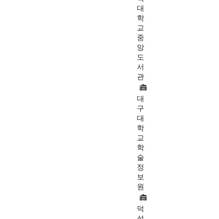
대
학
교
중
앙
도
서
관
대
구
대
학
교
학
술
정
보
원
덕
성