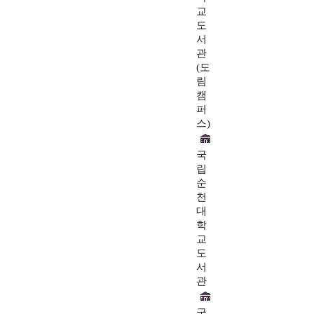
교
도
서
관
(도
림
캠
퍼
스)
국
립
순
천
대
학
교
도
서
관
국