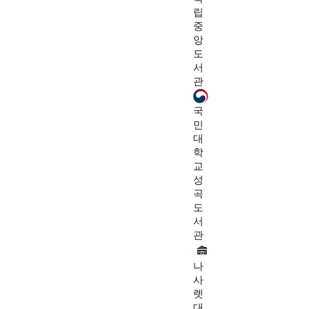
립
중
앙
도
서
관
국
민
대
학
교
성
곡
도
서
관
나
사
렛
대