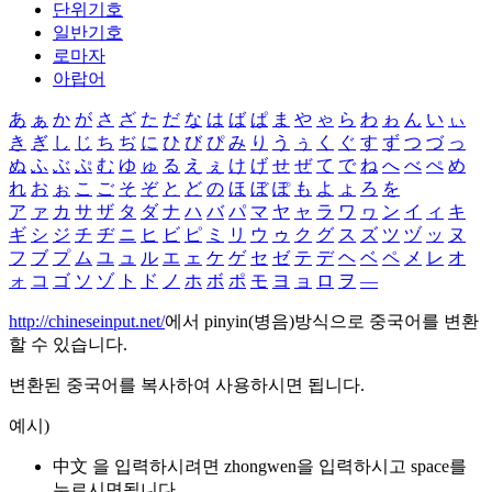
단위기호
일반기호
로마자
아랍어
あ
ぁ
か
が
さ
ざ
た
だ
な
は
ば
ぱ
ま
や
ゃ
ら
わ
ゎ
ん
い
ぃ
き
ぎ
し
じ
ち
ぢ
に
ひ
び
ぴ
み
り
う
ぅ
く
ぐ
す
ず
つ
づ
っ
ぬ
ふ
ぶ
ぷ
む
ゆ
ゅ
る
え
ぇ
け
げ
せ
ぜ
て
で
ね
へ
べ
ぺ
め
れ
お
ぉ
こ
ご
そ
ぞ
と
ど
の
ほ
ぼ
ぽ
も
よ
ょ
ろ
を
ア
ァ
カ
サ
ザ
タ
ダ
ナ
ハ
バ
パ
マ
ヤ
ャ
ラ
ワ
ヮ
ン
イ
ィ
キ
ギ
シ
ジ
チ
ヂ
ニ
ヒ
ビ
ピ
ミ
リ
ウ
ゥ
ク
グ
ス
ズ
ツ
ヅ
ッ
ヌ
フ
ブ
プ
ム
ユ
ュ
ル
エ
ェ
ケ
ゲ
セ
ゼ
テ
デ
ヘ
ベ
ペ
メ
レ
オ
ォ
コ
ゴ
ソ
ゾ
ト
ド
ノ
ホ
ボ
ポ
モ
ヨ
ョ
ロ
ヲ
―
http://chineseinput.net/
에서 pinyin(병음)방식으로 중국어를 변환
할 수 있습니다.
변환된 중국어를 복사하여 사용하시면 됩니다.
예시)
中文 을 입력하시려면
zhongwen
을 입력하시고 space를
누르시면됩니다.