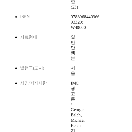
항
(23)
ISBN
9788968440366
93320:
₩40000
자료형태
일
반
단
행
본
발행국(도시)
서
울
서명/저자사항
IMC
광
고
론
/
George
Belch,
Michael
Belch
지