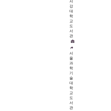
서
강
대
학
교
도
서
관
서
울
과
학
기
술
대
학
교
도
서
관