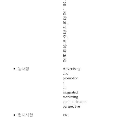
음
;
김
찬
목,
서
찬
주,
이
상
학
옮
김
원서명
Advertising
and
promotion
:
an
integrated
marketing
communication
perspective
형태사항
xix,