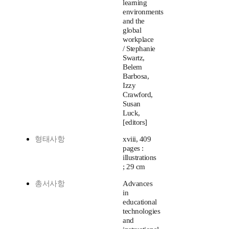
learning
environments
and the
global
workplace
/ Stephanie
Swartz,
Belem
Barbosa,
Izzy
Crawford,
Susan
Luck,
[editors]
형태사항
xviii, 409
pages :
illustrations
; 29 cm
총서사항
Advances
in
educational
technologies
and