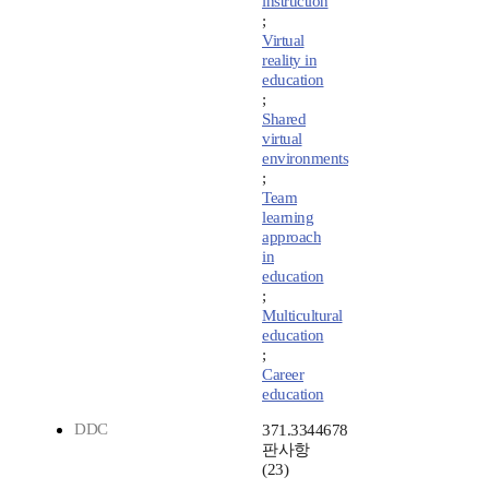
instruction
;
Virtual
reality in
education
;
Shared
virtual
environments
;
Team
learning
approach
in
education
;
Multicultural
education
;
Career
education
DDC
371.3344678
판사항
(23)