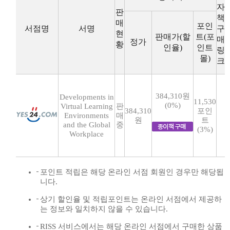
자
판
책
매
포인
서점명
서명
구
현
판매가(할
트(포
매
정가
황
인율)
인트
링
몰)
크
384,310원
Developments in
11,530
(0%)
Virtual Learning
판
384,310
포인
Environments
매
원
트
and the Global
중
(3%)
Workplace
포인트 적립은 해당 온라인 서점 회원인 경우만 해당됩
니다.
상기 할인율 및 적립포인트는 온라인 서점에서 제공하
는 정보와 일치하지 않을 수 있습니다.
RISS 서비스에서는 해당 온라인 서점에서 구매한 상품