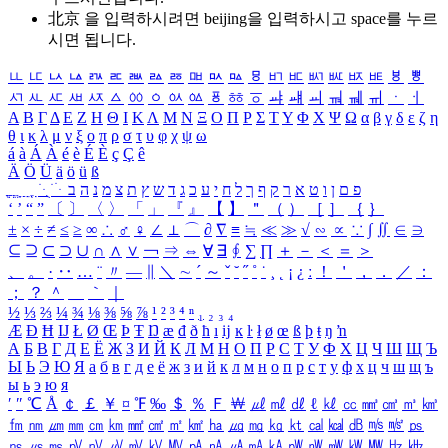
北京 을 입력하시려면
beijing
을 입력하시고 space를 누르
시면 됩니다.
ㅥ
ㅦ
ㅧ
ㅨ
ㅩ
ㅪ
ㅫ
ㅬ
ㅭ
ㅮ
ㅯ
ㅰ
ㅱ
ㅲ
ㅳ
ㅴ
ㅵ
ㅶ
ㅷ
ㅸ
ㅹ
ㅺ
ㅻ
ㅼ
ㅽ
ㅾ
ㅿ
ㆀ
ㆁ
ㆂ
ㆃ
ㆄ
ㆅ
ㆆ
ㆇ
ㆈ
ㆉ
ㆊ
ㆋ
ㆌ
ㆍ
ㆎ
Α
Β
Γ
Δ
Ε
Ζ
Η
Θ
Ι
Κ
Λ
Μ
Ν
Ξ
Ο
Π
Ρ
Σ
Τ
Υ
Φ
Χ
Ψ
Ω
α
β
γ
δ
ε
ζ
η
θ
ι
κ
λ
μ
ν
ξ
ο
π
ρ
σ
τ
υ
φ
χ
ψ
ω
á
à
Á
À
é
è
É
È
ç
Ç
ê
Ä
Ö
Ü
ä
ö
ü
ß
ְ
ֳ
ֲ
ֱ
ָ
ַ
ֵ
ֶ
ִ
ֹ
ּ
ֻ
ׂ
ׁ
ּ
ב
ה
נ
מ
צ
ת
ץ
ש
ד
ג
כ
ע
י
ח
ל
ך
ף
ק
ר
א
ט
ו
ן
ם
פ
‘
’
“
”
〔
〕
〈
〉
「
」
『
』
【
】
＂
（
）
［
］
｛
｝
±
×
÷
≠
≤
≥
∞
∴
♂
♀
∠
⊥
⌒
∂
∇
≡
≒
≪
≫
√
∽
∝
∵
∫
∬
∈
∋
⊆
⊇
⊂
⊃
∪
∩
∧
∨
￢
⇒
⇔
∀
∃
∮
∑
∏
＋
－
＜
＝
＞
、
。
·
‥
…
¨
〃
―
∥
＼
∼
´
～
ˇ
˘
˝
˚
˙
¸
˛
¡
¿
ː
！
＇
，
．
／
：
；
？
＾
＿
｀
｜
½
⅓
⅔
¼
¾
⅛
⅜
⅝
⅞
¹
²
³
⁴
ⁿ
₁
₂
₃
₄
Æ
Ð
Ħ
Ĳ
Ł
Ø
Œ
Þ
Ŧ
Ŋ
æ
đ
ð
ħ
ı
ĳ
ĸ
ŀ
ł
ø
œ
ß
þ
ŧ
ŋ
ŉ
А
Б
В
Г
Д
Е
Ё
Ж
З
И
Й
К
Л
М
Н
О
П
Р
С
Т
У
Ф
Х
Ц
Ч
Ш
Щ
Ъ
Ы
Ь
Э
Ю
Я
а
б
в
г
д
е
ё
ж
з
и
й
к
л
м
н
о
п
р
с
т
у
ф
х
ц
ч
ш
щ
ъ
ы
ь
э
ю
я
′
″
℃
Å
￠
￡
￥
¤
℉
‰
＄
％
Ｆ
￦
㎕
㎖
㎗
ℓ
㎘
㏄
㎣
㎤
㎥
㎦
㎙
㎚
㎛
㎜
㎝
㎞
㎟
㎠
㎡
㎢
㏊
㎍
㎎
㎏
㏏
㎈
㎉
㏈
㎧
㎨
㎰
㎱
㎲
㎳
㎴
㎵
㎶
㎷
㎸
㎹
㎀
㎁
㎂
㎃
㎄
㎺
㎻
㎽
㎾
㎿
㎐
㎑