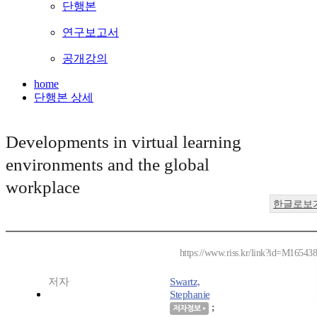
단행본
연구보고서
공개강의
home
단행본 상세
Developments in virtual learning
environments and the global
workplace
한글로보
https://www.riss.kr/link?id=M16543
저자
Swartz,
Stephanie
;