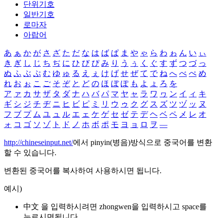
단위기호
일반기호
로마자
아랍어
あ
ぁ
か
が
さ
ざ
た
だ
な
は
ば
ぱ
ま
や
ゃ
ら
わ
ゎ
ん
い
ぃ
き
ぎ
し
じ
ち
ぢ
に
ひ
び
ぴ
み
り
う
ぅ
く
ぐ
す
ず
つ
づ
っ
ぬ
ふ
ぶ
ぷ
む
ゆ
ゅ
る
え
ぇ
け
げ
せ
ぜ
て
で
ね
へ
べ
ぺ
め
れ
お
ぉ
こ
ご
そ
ぞ
と
ど
の
ほ
ぼ
ぽ
も
よ
ょ
ろ
を
ア
ァ
カ
サ
ザ
タ
ダ
ナ
ハ
バ
パ
マ
ヤ
ャ
ラ
ワ
ヮ
ン
イ
ィ
キ
ギ
シ
ジ
チ
ヂ
ニ
ヒ
ビ
ピ
ミ
リ
ウ
ゥ
ク
グ
ス
ズ
ツ
ヅ
ッ
ヌ
フ
ブ
プ
ム
ユ
ュ
ル
エ
ェ
ケ
ゲ
セ
ゼ
テ
デ
ヘ
ベ
ペ
メ
レ
オ
ォ
コ
ゴ
ソ
ゾ
ト
ド
ノ
ホ
ボ
ポ
モ
ヨ
ョ
ロ
ヲ
―
http://chineseinput.net/
에서 pinyin(병음)방식으로 중국어를 변환
할 수 있습니다.
변환된 중국어를 복사하여 사용하시면 됩니다.
예시)
中文 을 입력하시려면
zhongwen
을 입력하시고 space를
누르시면됩니다.