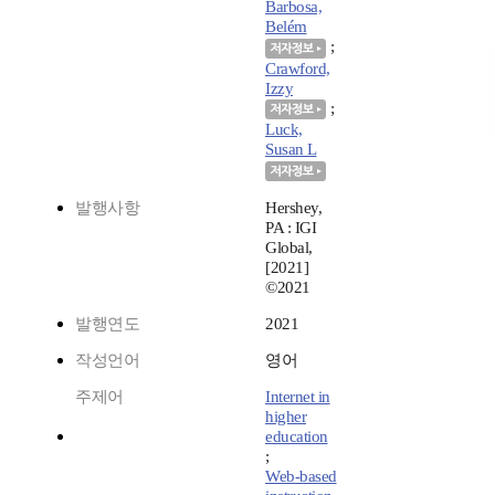
Barbosa,
Belém
;
Crawford,
Izzy
;
Luck,
Susan L
발행사항
Hershey,
PA : IGI
Global,
[2021]
©2021
발행연도
2021
작성언어
영어
주제어
Internet in
higher
education
;
Web-based