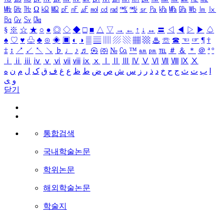
㎒
㎓
㎔
Ω
㏀
㏁
㎊
㎋
㎌
㏖
㏅
㎭
㎮
㎯
㏛
㎩
㎪
㎫
㎬
㏝
㏐
㏓
㏃
㏉
㏜
㏆
§
※
☆
★
○
●
◎
◇
◆
□
■
△
▽
→
←
↑
↓
↔
〓
◁
◀
▷
▶
♤
♠
♡
♥
♧
♣
⊙
◈
▣
◐
◑
▒
▤
▥
▨
▧
▦
▩
♨
☏
☎
☜
☞
¶
†
‡
↕
↗
↙
↖
↘
♭
♩
♪
♬
㉿
㈜
№
㏇
™
㏂
㏘
℡
＃
＆
＊
＠
ª
º
ⅰ
ⅱ
ⅲ
ⅳ
ⅴ
ⅵ
ⅶ
ⅷ
ⅸ
ⅹ
Ⅰ
Ⅱ
Ⅲ
Ⅳ
Ⅴ
Ⅵ
Ⅶ
Ⅷ
Ⅸ
Ⅹ
ا
ب
ت
ث
ج
ح
خ
د
ذ
ر
ز
س
ش
ص
ض
ط
ظ
ع
غ
ف
ق
ک
ل
م
ن
ه
و
ی
닫기
통합검색
국내학술논문
학위논문
해외학술논문
학술지