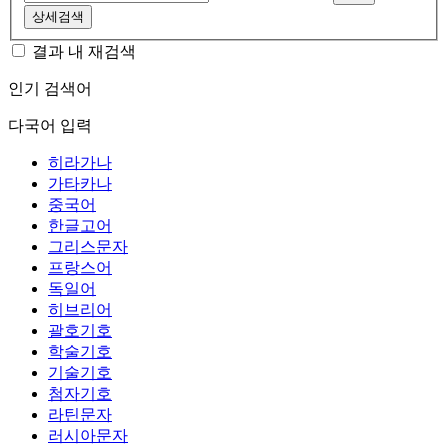
상세검색
결과 내 재검색
인기 검색어
다국어 입력
히라가나
가타카나
중국어
한글고어
그리스문자
프랑스어
독일어
히브리어
괄호기호
학술기호
기술기호
첨자기호
라틴문자
러시아문자