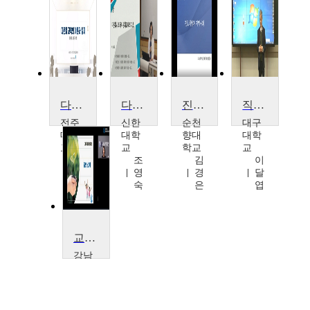
다문화교육의 이론과 실제
다문화유아지원
진로체험과 지역사회
직업논리 및 논술
전주
신한
순천
대구
대학
대학
향대
대학
교
교
학교
교
서
조
김
이
재
영
경
달
복
숙
은
엽
교육과미래융합
강남
대학
교
이
희