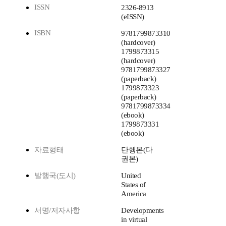
ISSN
2326-8913
(eISSN)
ISBN
9781799873310
(hardcover)
1799873315
(hardcover)
9781799873327
(paperback)
1799873323
(paperback)
9781799873334
(ebook)
1799873331
(ebook)
자료형태
단행본(다
권본)
발행국(도시)
United
States of
America
서명/저자사항
Developments
in virtual