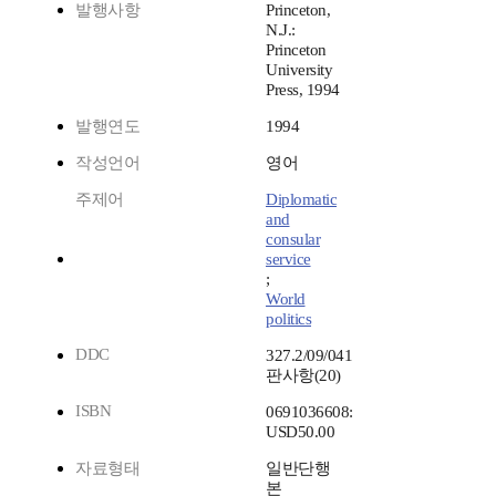
발행사항
Princeton,
N.J.:
Princeton
University
Press, 1994
발행연도
1994
작성언어
영어
주제어
Diplomatic
and
consular
service
;
World
politics
DDC
327.2/09/041
판사항(20)
ISBN
0691036608:
USD50.00
자료형태
일반단행
본