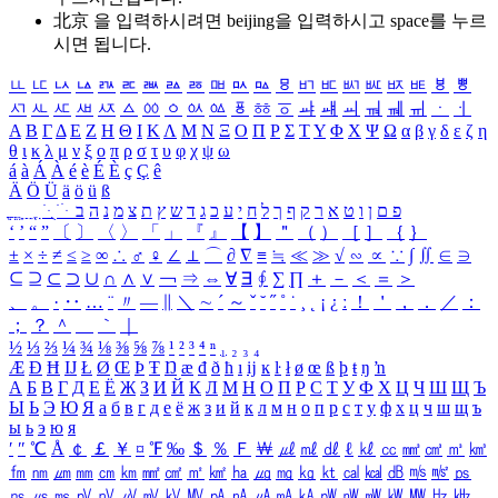
北京 을 입력하시려면
beijing
을 입력하시고 space를 누르
시면 됩니다.
ㅥ
ㅦ
ㅧ
ㅨ
ㅩ
ㅪ
ㅫ
ㅬ
ㅭ
ㅮ
ㅯ
ㅰ
ㅱ
ㅲ
ㅳ
ㅴ
ㅵ
ㅶ
ㅷ
ㅸ
ㅹ
ㅺ
ㅻ
ㅼ
ㅽ
ㅾ
ㅿ
ㆀ
ㆁ
ㆂ
ㆃ
ㆄ
ㆅ
ㆆ
ㆇ
ㆈ
ㆉ
ㆊ
ㆋ
ㆌ
ㆍ
ㆎ
Α
Β
Γ
Δ
Ε
Ζ
Η
Θ
Ι
Κ
Λ
Μ
Ν
Ξ
Ο
Π
Ρ
Σ
Τ
Υ
Φ
Χ
Ψ
Ω
α
β
γ
δ
ε
ζ
η
θ
ι
κ
λ
μ
ν
ξ
ο
π
ρ
σ
τ
υ
φ
χ
ψ
ω
á
à
Á
À
é
è
É
È
ç
Ç
ê
Ä
Ö
Ü
ä
ö
ü
ß
ְ
ֳ
ֲ
ֱ
ָ
ַ
ֵ
ֶ
ִ
ֹ
ּ
ֻ
ׂ
ׁ
ּ
ב
ה
נ
מ
צ
ת
ץ
ש
ד
ג
כ
ע
י
ח
ל
ך
ף
ק
ר
א
ט
ו
ן
ם
פ
‘
’
“
”
〔
〕
〈
〉
「
」
『
』
【
】
＂
（
）
［
］
｛
｝
±
×
÷
≠
≤
≥
∞
∴
♂
♀
∠
⊥
⌒
∂
∇
≡
≒
≪
≫
√
∽
∝
∵
∫
∬
∈
∋
⊆
⊇
⊂
⊃
∪
∩
∧
∨
￢
⇒
⇔
∀
∃
∮
∑
∏
＋
－
＜
＝
＞
、
。
·
‥
…
¨
〃
―
∥
＼
∼
´
～
ˇ
˘
˝
˚
˙
¸
˛
¡
¿
ː
！
＇
，
．
／
：
；
？
＾
＿
｀
｜
½
⅓
⅔
¼
¾
⅛
⅜
⅝
⅞
¹
²
³
⁴
ⁿ
₁
₂
₃
₄
Æ
Ð
Ħ
Ĳ
Ł
Ø
Œ
Þ
Ŧ
Ŋ
æ
đ
ð
ħ
ı
ĳ
ĸ
ŀ
ł
ø
œ
ß
þ
ŧ
ŋ
ŉ
А
Б
В
Г
Д
Е
Ё
Ж
З
И
Й
К
Л
М
Н
О
П
Р
С
Т
У
Ф
Х
Ц
Ч
Ш
Щ
Ъ
Ы
Ь
Э
Ю
Я
а
б
в
г
д
е
ё
ж
з
и
й
к
л
м
н
о
п
р
с
т
у
ф
х
ц
ч
ш
щ
ъ
ы
ь
э
ю
я
′
″
℃
Å
￠
￡
￥
¤
℉
‰
＄
％
Ｆ
￦
㎕
㎖
㎗
ℓ
㎘
㏄
㎣
㎤
㎥
㎦
㎙
㎚
㎛
㎜
㎝
㎞
㎟
㎠
㎡
㎢
㏊
㎍
㎎
㎏
㏏
㎈
㎉
㏈
㎧
㎨
㎰
㎱
㎲
㎳
㎴
㎵
㎶
㎷
㎸
㎹
㎀
㎁
㎂
㎃
㎄
㎺
㎻
㎽
㎾
㎿
㎐
㎑