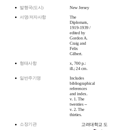
발행국(도시)
New Jersey
서명/저자사항
The
Diplomats,
1919-1939 /
edited by
Gordon A.
Craig and
Felix
Gilbert.
형태사항
x, 700 p.:
ill.; 24 cm.
일반주기명
Includes
bibliographical
references
and index.
v. 1. The
twenties --
v. 2. The
thirties.
소장기관
고려대학교 도