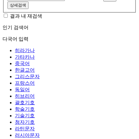
상세검색
결과 내 재검색
인기 검색어
다국어 입력
히라가나
가타카나
중국어
한글고어
그리스문자
프랑스어
독일어
히브리어
괄호기호
학술기호
기술기호
첨자기호
라틴문자
러시아문자