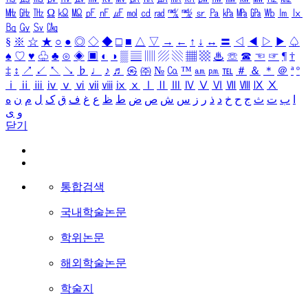
㎒
㎓
㎔
Ω
㏀
㏁
㎊
㎋
㎌
㏖
㏅
㎭
㎮
㎯
㏛
㎩
㎪
㎫
㎬
㏝
㏐
㏓
㏃
㏉
㏜
㏆
§
※
☆
★
○
●
◎
◇
◆
□
■
△
▽
→
←
↑
↓
↔
〓
◁
◀
▷
▶
♤
♠
♡
♥
♧
♣
⊙
◈
▣
◐
◑
▒
▤
▥
▨
▧
▦
▩
♨
☏
☎
☜
☞
¶
†
‡
↕
↗
↙
↖
↘
♭
♩
♪
♬
㉿
㈜
№
㏇
™
㏂
㏘
℡
＃
＆
＊
＠
ª
º
ⅰ
ⅱ
ⅲ
ⅳ
ⅴ
ⅵ
ⅶ
ⅷ
ⅸ
ⅹ
Ⅰ
Ⅱ
Ⅲ
Ⅳ
Ⅴ
Ⅵ
Ⅶ
Ⅷ
Ⅸ
Ⅹ
ا
ب
ت
ث
ج
ح
خ
د
ذ
ر
ز
س
ش
ص
ض
ط
ظ
ع
غ
ف
ق
ک
ل
م
ن
ه
و
ی
닫기
통합검색
국내학술논문
학위논문
해외학술논문
학술지