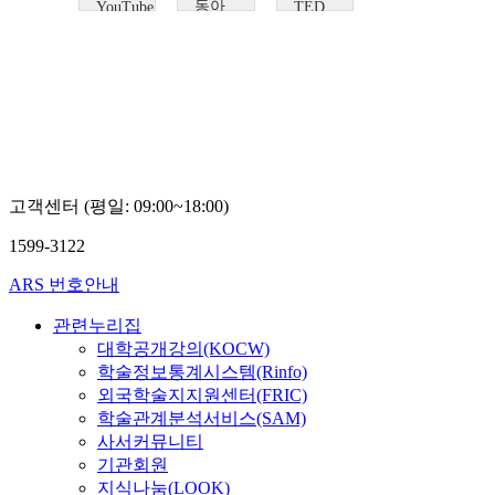
동아
YouTube
TED
The
Nandan
대학
Center
Nilekani
교
for
임
Southeast
석
Asia
준
Studies
at UC
Berkeley
고객센터 (평일: 09:00~18:00)
1599-3122
ARS 번호안내
관련누리집
대학공개강의(KOCW)
학술정보통계시스템(Rinfo)
외국학술지지원센터(FRIC)
학술관계분석서비스(SAM)
사서커뮤니티
기관회원
지식나눔(LOOK)