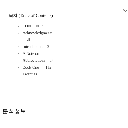
목차 (Table of Contents)
CONTENTS
Acknowledgments
= ⅶ
Introduction = 3
A Note on
Abbreviations = 14
Book One ： The
Twenties
분석정보