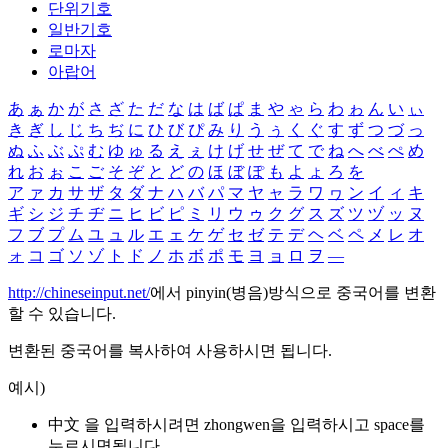
단위기호
일반기호
로마자
아랍어
あ
ぁ
か
が
さ
ざ
た
だ
な
は
ば
ぱ
ま
や
ゃ
ら
わ
ゎ
ん
い
ぃ
き
ぎ
し
じ
ち
ぢ
に
ひ
び
ぴ
み
り
う
ぅ
く
ぐ
す
ず
つ
づ
っ
ぬ
ふ
ぶ
ぷ
む
ゆ
ゅ
る
え
ぇ
け
げ
せ
ぜ
て
で
ね
へ
べ
ぺ
め
れ
お
ぉ
こ
ご
そ
ぞ
と
ど
の
ほ
ぼ
ぽ
も
よ
ょ
ろ
を
ア
ァ
カ
サ
ザ
タ
ダ
ナ
ハ
バ
パ
マ
ヤ
ャ
ラ
ワ
ヮ
ン
イ
ィ
キ
ギ
シ
ジ
チ
ヂ
ニ
ヒ
ビ
ピ
ミ
リ
ウ
ゥ
ク
グ
ス
ズ
ツ
ヅ
ッ
ヌ
フ
ブ
プ
ム
ユ
ュ
ル
エ
ェ
ケ
ゲ
セ
ゼ
テ
デ
ヘ
ベ
ペ
メ
レ
オ
ォ
コ
ゴ
ソ
ゾ
ト
ド
ノ
ホ
ボ
ポ
モ
ヨ
ョ
ロ
ヲ
―
http://chineseinput.net/
에서 pinyin(병음)방식으로 중국어를 변환
할 수 있습니다.
변환된 중국어를 복사하여 사용하시면 됩니다.
예시)
中文 을 입력하시려면
zhongwen
을 입력하시고 space를
누르시면됩니다.